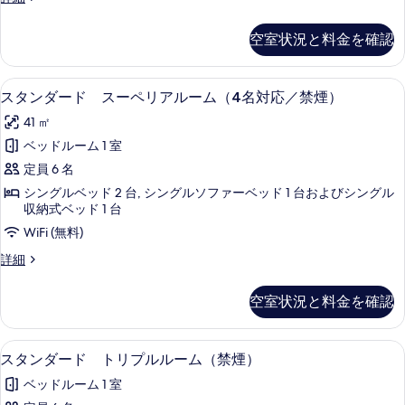
ー
イ
タ
／
ン
ペ
ン
空室状況と料金を確認
禁
／
ダ
リ
禁
ー
煙）
ア
煙）
ド
セーフティボックス (室内)、遮光カーテ
ス
の
の
6
ス
スタンダード スーペリアルーム（4名対応／禁煙）
ル
詳
タ
ー
す
ー
41 ㎡
細
ペ
ン
べ
リ
ム
ベッドルーム 1 室
ダ
て
ア
（ツ
定員 6 名
ル
ー
の
ー
イ
シングルベッド 2 台, シングルソファーベッド 1 台およびシングル
ド
写
ム
収納式ベッド 1 台
ン
（ツ
ス
真
WiFi (無料)
／
イ
ー
を
ン
ス
詳細
禁
／
ペ
タ
表
煙）
禁
ン
リ
示
空室状況と料金を確認
煙）
ダ
の
ア
の
す
ー
す
詳
ド
ル
る
セーフティボックス (室内)、遮光カーテ
ス
細
5
ス
べ
スタンダード トリプルルーム（禁煙）
ー
タ
ー
て
ベッドルーム 1 室
ペ
ム
ン
リ