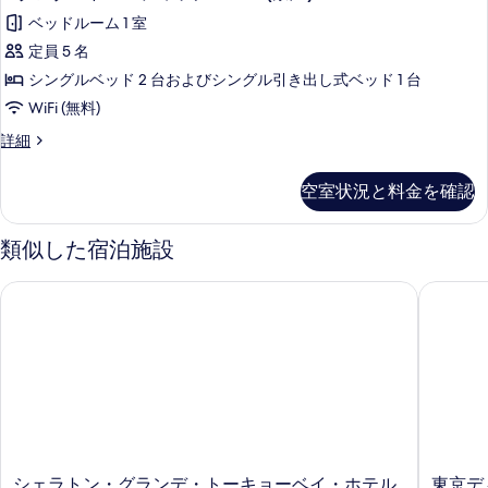
す
タ
ナ
写
ッ
ベッドルーム 1 室
ル
る
ン
真
ド
ク
定員 5 名
ダ
を
ダ
ル
シングルベッド 2 台およびシングル引き出し式ベッド 1 台
ッ
ー
表
ク
ー
WiFi (無料)
ド
示
ル
ム
ス
詳細
ー
ス
す
タ
(38~41
ム
テ
ン
る
(38~41
㎡/
空室状況と料金を確認
ダ
㎡/
ィ
禁
ー
禁
ッ
ド
煙)
類似した宿泊施設
煙)
ス
チ
の
の
テ
詳
シェラトン・グランデ・トーキョーベイ・ホテル
東京ディ
ル
ィ
す
細
ッ
ー
べ
チ
ム
ル
て
ー
(禁
の
ム
煙)
(禁
写
の
煙)
真
の
す
を
詳
シ
東
シェラトン・グランデ・トーキョーベイ・ホテル
東京デ