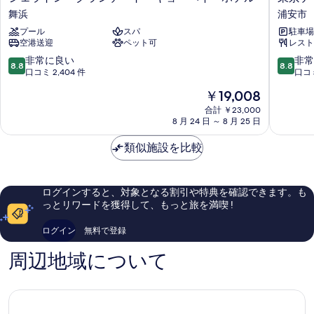
べ
細
表
ェ
京
舞浜
浦安市
て
ラ
デ
示
プール
スパ
駐車場
ト
ィ
の
空港送迎
ペット可
レスト
す
ン・
ズ
写
グ
ニ
10
10
非常に良い
非常
る
8.8
8.8
ラ
ー
段
段
口コミ 2,404 件
口コミ
真
ン
セ
階
階
を
現
￥19,008
デ・
レ
中
中
在
ト
ブ
表
8.8、
8.8、
合計 ￥23,000
の
ー
8 月 24 日 ～ 8 月 25 日
レ
非
非
示
料
キ
ー
常
常
金
す
ョ
類似施設を比較
シ
に
に
は
ー
ョ
良
良
る
￥19,008
ベ
ン
い、
い、
イ・
ホ
口
口
ログインすると、対象となる割引や特典を確認できます。も
ホ
テ
コ
コ
っとリワードを獲得して、もっと旅を満喫 !
テ
ル
ミ
ミ
ル
®
2,404
1,092
ログイン
無料で登録
舞
浦
件
件
浜
安
件
件
周辺地域について
市
の
の
口
口
コ
コ
ミ
ミ