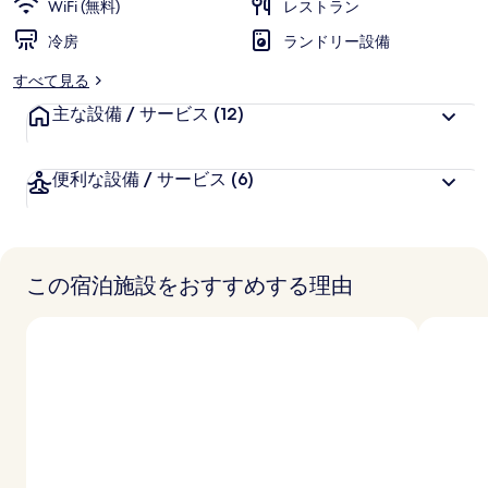
WiFi (無料)
レストラン
ャ
冷房
ランドリー設備
ラ
リ
すべて見る
ー
主な設備 / サービス
(12)
便利な設備 / サービス
(6)
この宿泊施設をおすすめする理由