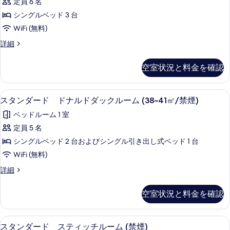
の
定員 6 名
（4
ダ
ア
写
シングルベッド 3 台
ル
名
ー
真
ー
WiFi (無料)
対
ド
ム
を
ス
詳細
応
（4
ト
タ
表
名
／
リ
ン
対
示
空室状況と料金を確認
ダ
禁
応
プ
す
ー
／
煙）
ル
ド
禁
る
セーフティボックス (室内)、遮光カーテ
ス
6
ト
の
スタンダード ドナルドダックルーム (38~41㎡/禁煙)
ル
煙）
タ
リ
の
す
ー
ベッドルーム 1 室
プ
詳
ン
べ
ル
ム
定員 5 名
細
ダ
ル
て
（禁
シングルベッド 2 台およびシングル引き出し式ベッド 1 台
ー
ー
の
ム
煙）
WiFi (無料)
ド
（禁
写
の
ス
詳細
煙）
ド
タ
真
す
の
ナ
ン
詳
を
空室状況と料金を確認
べ
ダ
細
ル
表
ー
て
ド
ド
示
セーフティボックス (室内)、遮光カーテ
ス
の
5
ド
スタンダード スティッチルーム (禁煙)
ダ