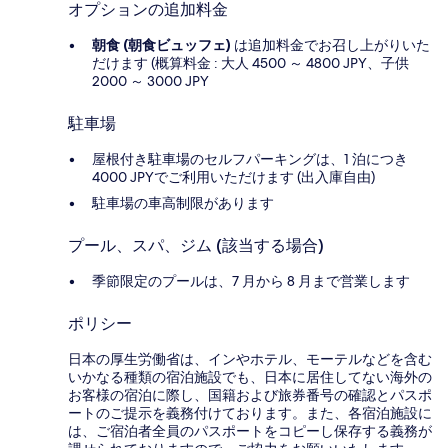
オプションの追加料金
朝食 (朝食ビュッフェ)
は追加料金でお召し上がりいた
だけます (概算料金 : 大人 4500 ～ 4800 JPY、子供
2000 ～ 3000 JPY
駐車場
屋根付き駐車場のセルフパーキングは、1 泊につき
4000 JPYでご利用いただけます (出入庫自由)
駐車場の車高制限があります
プール、スパ、ジム (該当する場合)
季節限定のプールは、7 月から 8 月まで営業します
ポリシー
日本の厚生労働省は、インやホテル、モーテルなどを含む
いかなる種類の宿泊施設でも、日本に​居住してない海外の
お客様の宿泊に際し、国籍および旅券番号の確認とパスポ
ートのご提示を義務付け​ております。また、各宿泊施設に
は、ご宿泊者全員のパスポートをコピーし保存する義務が