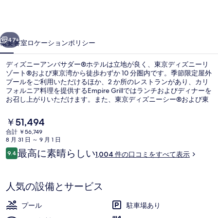
ア
ン
前へ
次へ
バ
47+
概要
客室
ロケーション
ポリシー
サ
ディズニーアンバサダー®ホテルは立地が良く、東京ディズニーリ
ダ
ゾート®および東京湾から徒歩わずか 10 分圏内です。季節限定屋外
プールをご利用いただけるほか、2 か所のレストランがあり、カリ
ー
フォルニア料理を提供するEmpire Grillではランチおよびディナーを
®
お召し上がりいただけます。また、東京ディズニーシー®および東
京ディズニーランド®は徒歩 15 分圏内にあります。周辺ではさまざ
ホ
まな公共交通機関を利用できます。リゾートゲートウェイ・ステー
現
￥51,494
ション駅までは 4 分、東京ディズニーシー駅までは 12 分です。
テ
在
合計 ￥56,749
の
8 月 31 日 ～ 9 月 1 日
ル
季節限定屋外プール
料
口
最高に素晴らしい
9.4
1,004 件の口コミをすべて表示
金
10段階中9.4
の
コ
は
ミ
￥51,494
写
で
人気の設備とサービス
す
真
プール
駐車場あり
ギ