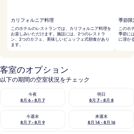
カリフォルニア料理
季節限
このホテルのレストランでは、カリフォルニア料理を
このホ
お楽しみいただけます。施設には、2つのレストラ
季節に
ン、2つのカフェ、美味しいビュッフェ式朝食があり
に浸か
ます。
客室のオプション
以下の期間の空室状況をチェック
今夜 8月 6 - 8月 7 の空室状況をチェック
明日 8月 7 - 8月 8 の空室
今夜
明日
8月 6 - 8月 7
8月 7 - 8月 8
今週末 8月 7 - 8月 9 の空室状況をチェック
来週末 8月 14 - 8月 16 の
今週末
来週末
8月 7 - 8月 9
8月 14 - 8月 16
セーフティボックス (室内)、遮光カーテ