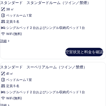
ス
5
スタンダード スタンダードルーム（ツイン／禁煙）
タ
38 ㎡
ン
ベッドルーム 1 室
ダ
定員 5 名
ー
シングルベッド 2 台およびシングル収納式ベッド 1 台
ド
WiFi (無料)
ス
ス
詳細
タ
タ
ン
ン
空室状況と料金を確認
ダ
ダ
ー
ー
ド
セーフティボックス (室内)、遮光カーテ
ス
5
ス
スタンダード スーペリアルーム（ツイン／禁煙）
ド
タ
タ
ル
41 ㎡
ン
ン
ダ
ー
ベッドルーム 1 室
ダ
ー
ム
定員 5 名
ド
ー
ル
（ツ
シングルベッド 2 台およびシングル収納式ベッド 1 台
ド
ー
イ
WiFi (無料)
ム
ス
ン
（ツ
ス
詳細