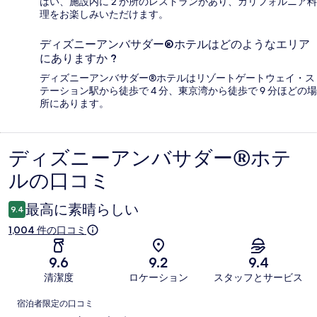
はい、施設内に 2 か所のレストランがあり、カリフォルニア料
理をお楽しみいただけます。
ディズニーアンバサダー®ホテルはどのようなエリア
にありますか ?
ディズニーアンバサダー®ホテルはリゾートゲートウェイ・ス
テーション駅から徒歩で 4 分、東京湾から徒歩で 9 分ほどの場
所にあります。
ディズニーアンバサダー®ホテ
口
ルの口コミ
コ
ミ
最高に素晴らしい
9.4
1,004 件の口コミ
9.6
9.2
9.4
清潔度
ロケーション
スタッフとサービス
口
宿泊者限定の口コミ