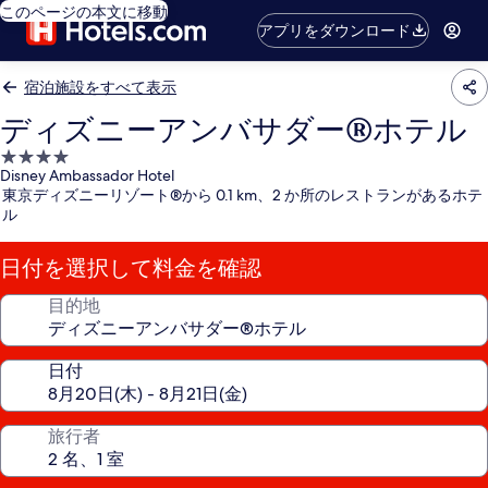
このページの本文に移動
アプリをダウンロード
宿泊施設をすべて表示
ディズニーアンバサダー®ホテル
4.0
Disney Ambassador Hotel
つ
東京ディズニーリゾート®から 0.1 km、2 か所のレストランがあるホテ
星
ル
宿
泊
日付を選択して料金を確認
施
設
目的地
日付
旅行者