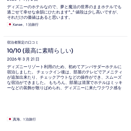
ディズニーのホテルなので、夢と魔法の世界のままホテルでも
過ごせて幸せな余韻にひたれます^_^ 値段は少し高いですが、
それだけの価値はあると思います。
Kanae、1 泊旅行
宿泊者限定の口コミ
10/10 (最高に素晴らしい)
2026 年 3 月 21 日
ディズニーリゾート利用のため、初めてアンバサダーホテルに
宿泊しました。 チェックイン後は、部屋のテレビでアメニティ
が追加出来たり、チェックアウトなどの操作ができ、スムーズ
な宿泊ができました。 もちろん、部屋は清潔でホテルはミッキ
ーなどの装飾が散りばめられ、ディズニーに来たワクワク感を
ずっと感じられます。 ハッピーエントリーのチケットをいただ
けるため、またディズニーランドを利用するなら、宿泊したい
ホテルです。
真海、1 泊旅行