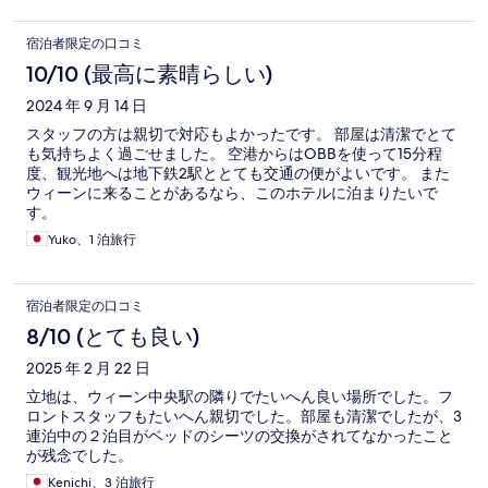
宿泊者限定の口コミ
10/10 (最高に素晴らしい)
2024 年 9 月 14 日
スタッフの方は親切で対応もよかったです。 部屋は清潔でとて
も気持ちよく過ごせました。 空港からはOBBを使って15分程
度、観光地へは地下鉄2駅ととても交通の便がよいです。 また
ウィーンに来ることがあるなら、このホテルに泊まりたいで
す。
Yuko、1 泊旅行
宿泊者限定の口コミ
8/10 (とても良い)
2025 年 2 月 22 日
立地は、ウィーン中央駅の隣りでたいへん良い場所でした。フ
ロントスタッフもたいへん親切でした。部屋も清潔でしたが、3
連泊中の２泊目がベッドのシーツの交換がされてなかったこと
が残念でした。
Kenichi、3 泊旅行