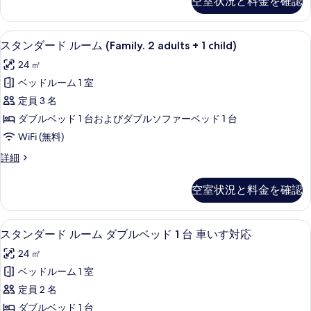
す
空室状況と料金を確認
の
ダ
シ
詳
べ
ー
ン
細
ド
て
スタンダード ルーム (Family. 2 ad
ス
8
ル
スタンダード ルーム (Family. 2 adults + 1 child)
グ
の
タ
ー
ル
24 ㎡
ム
写
ン
シ
ベ
ベッドルーム 1 室
真
ダ
ン
ッ
定員 3 名
グ
を
ー
ル
ド
ダブルベッド 1 台およびダブルソファーベッド 1 台
表
ド
ベ
2
WiFi (無料)
ッ
示
ル
台
ド
ス
詳細
す
ー
2
タ
の
る
台
ム
ン
す
空室状況と料金を確認
の
ダ
(Family.
詳
べ
ー
2
細
ド
て
スタンダード ルーム ダブルベッド 1 
ス
adults
6
ル
スタンダード ルーム ダブルベッド 1 台 車いす対応
の
タ
ー
+
24 ㎡
ム
写
ン
1
(Family.
ベッドルーム 1 室
child)
真
ダ
2
定員 2 名
adults
の
を
ー
+
ダブルベッド 1 台