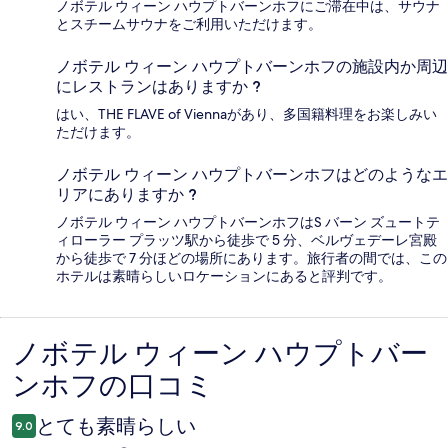
ノボテル ウィーン ハウプトバーンホフにご滞在中は、サウナ
とスチームサウナをご利用いただけます。
ノボテル ウィーン ハウプトバーンホフの施設内か周辺
にレストランはありますか ?
はい、THE FLAVE of Viennaがあり、多国籍料理をお楽しみい
ただけます。
ノボテル ウィーン ハウプトバーンホフはどのようなエ
リアにありますか ?
ノボテル ウィーン ハウプトバーンホフはS バーン ズュートテ
ィローラー プラッツ駅から徒歩で 5 分、ベルヴェデーレ宮殿
から徒歩で 7 分ほどの場所にあります。旅行者の間では、この
ホテルは素晴らしいロケーションにあると評判です。
ノボテル ウィーン ハウプトバー
口
ンホフの口コミ
コ
ミ
とても素晴らしい
9.0