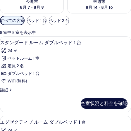
今週末
来週末
8月 7 - 8月 9
8月 14 - 8月 16
利
すべての客室
ベッド 1 台
ベッド 2 台
用
可
8 室中 8 室を表示中
能
低刺激性寝具、セーフティボックス (
ス
9
スタンダード ルーム ダブルベッド 1 台
な
タ
客
24 ㎡
ン
室
ベッドルーム 1 室
ダ
の
定員 2 名
ー
絞
ダブルベッド 1 台
り
ド
WiFi (無料)
込
ル
み
ス
詳細
ー
タ
条
ム
ン
件
空室状況と料金を確認
ダ
ダ
ー
ブ
ド
低刺激性寝具、セーフティボックス (
エ
7
ル
エグゼクティブ ルーム ダブルベッド 1 台
ル
グ
ー
ベ
24 ㎡