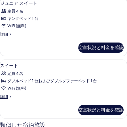
の
ジ
+
5
ル
ジュニア スイート
詳
す
ュ
2
ー
細
定員 4 名
ム
children)
べ
ニ
(Family.
キングベッド 1 台
の
て
ア
2
WiFi (無料)
adult
す
の
ス
+
ジ
詳細
べ
写
イ
2
ュ
て
children)
真
ー
ニ
空室状況と料金を確認
の
ア
の
を
ト
詳
ス
写
表
細
の
イ
スイート | 低刺激性寝具、セーフティ
ス
6
ー
真
スイート
示
す
イ
ト
を
す
べ
定員 4 名
の
ー
表
詳
る
て
ダブルベッド 1 台およびダブルソファーベッド 1 台
ト
細
示
の
WiFi (無料)
の
す
写
ス
詳細
す
イ
る
真
べ
ー
空室状況と料金を確認
を
ト
て
の
表
の
詳
類似した宿泊施設
示
細