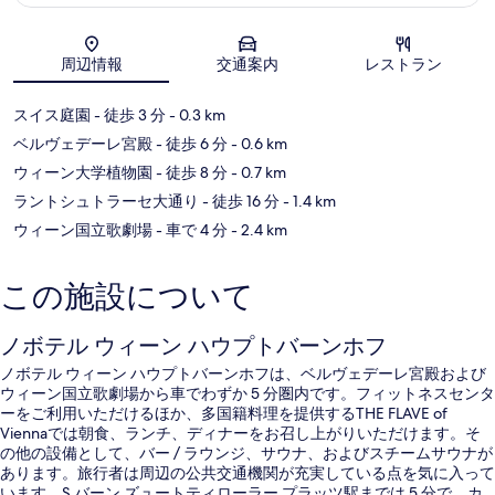
地図
周辺情報
交通案内
レストラン
スイス庭園
- 徒歩 3 分
- 0.3 km
ベルヴェデーレ宮殿
- 徒歩 6 分
- 0.6 km
ウィーン大学植物園
- 徒歩 8 分
- 0.7 km
ラントシュトラーセ大通り
- 徒歩 16 分
- 1.4 km
ウィーン国立歌劇場
- 車で 4 分
- 2.4 km
この施設について
ノボテル ウィーン ハウプトバーンホフ
ノボテル ウィーン ハウプトバーンホフは、ベルヴェデーレ宮殿および
ウィーン国立歌劇場から車でわずか 5 分圏内です。フィットネスセンタ
ーをご利用いただけるほか、多国籍料理を提供するTHE FLAVE of
Viennaでは朝食、ランチ、ディナーをお召し上がりいただけます。そ
の他の設備として、バー / ラウンジ、サウナ、およびスチームサウナが
あります。旅行者は周辺の公共交通機関が充実している点を気に入って
います。S バーン ズュートティローラー プラッツ駅までは 5 分で、カ