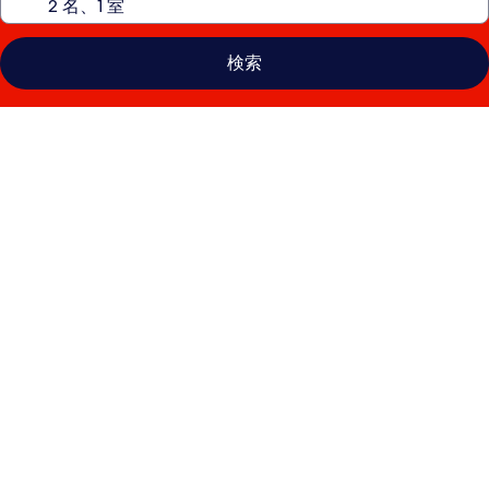
検索
ノ
ボ
テ
ル