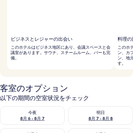
ビジネスとレジャーの出会い
料理の
このホテルはビジネス地区にあり、会議スペースと会
このホ
議室があります。サウナ、スチームルーム、バーも完
ン、カ
備。
ン、地
す。
客室のオプション
以下の期間の空室状況をチェック
今夜 8月 6 - 8月 7 の空室状況をチェック
明日 8月 7 - 8月 8 の空室
今夜
明日
8月 6 - 8月 7
8月 7 - 8月 8
今週末 8月 7 - 8月 9 の空室状況をチェック
来週末 8月 14 - 8月 16 の