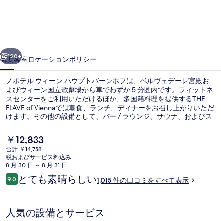
ウ
ィ
ー
前へ
次へ
ン
120+
概要
客室
ロケーション
ポリシー
ハ
ノボテル ウィーン ハウプトバーンホフは、ベルヴェデーレ宮殿お
ウ
よびウィーン国立歌劇場から車でわずか 5 分圏内です。フィットネ
スセンターをご利用いただけるほか、多国籍料理を提供するTHE
プ
FLAVE of Viennaでは朝食、ランチ、ディナーをお召し上がりいただ
ト
けます。その他の設備として、バー / ラウンジ、サウナ、およびス
チームサウナがあります。旅行者は周辺の公共交通機関が充実して
バ
いる点を気に入っています。S バーン ズュートティローラー プラッ
現
￥12,833
ツ駅までは 5 分で、カルチェ ベルヴェデーレ S バーンまでは 5 分で
在
ー
合計 ￥14,758
す。
の
税およびサービス料込み
フィットネス設備
ン
料
8 月 30 日 ～ 8 月 31 日
金
口
とても素晴らしい
ホ
9.0
1,015 件の口コミをすべて表示
は
10段階中9.0
コ
￥12,833
フ
ミ
で
す
の
人気の設備とサービス