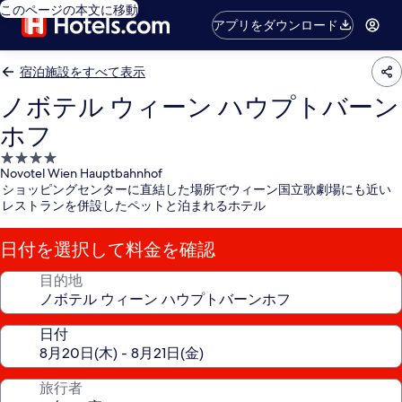
このページの本文に移動
アプリをダウンロード
宿泊施設をすべて表示
ノボテル ウィーン ハウプトバーン
ホフ
4.0
Novotel Wien Hauptbahnhof
つ
ショッピングセンターに直結した場所でウィーン国立歌劇場にも近い
星
レストランを併設したペットと泊まれるホテル
宿
泊
日付を選択して料金を確認
施
設
目的地
日付
旅行者