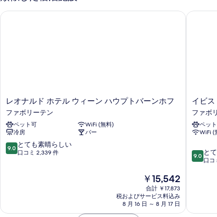
写
す
レオナルド ホテル ウィーン ハウプトバーンホフ
イビス 
真
る
を
表
示
す
る
レ
イ
レオナルド ホテル ウィーン ハウプトバーンホフ
イビス
オ
ビ
ファボリーテン
ファボ
ナ
ス
ペット可
WiFi (無料)
ペット
ル
ウ
冷房
バー
WiFi 
ド
ィ
ホ
ー
10
とても素晴らしい
9.0
10
テ
ン
とて
段
口コミ 2,339 件
9.0
段
ル
ハ
口コミ
階
階
ウ
ウ
中
現
￥15,542
中
ィ
プ
9.0、
在
9.0、
ー
ト
と
合計 ￥17,873
の
と
ン
バ
て
税およびサービス料込み
料
て
ハ
8 月 16 日 ～ 8 月 17 日
ー
も
金
も
ウ
ン
素