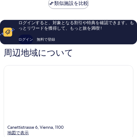
は
素
プ
類似施設を比較
ホ
晴
￥15,542
晴
ト
フ
ら
ら
バ
フ
し
し
ー
ァ
い、
ログインすると、対象となる割引や特典を確認できます。も
い、
ン
ボ
口
っとリワードを獲得して、もっと旅を満喫 !
口
ホ
リ
コ
コ
フ
ー
ミ
ログイン
無料で登録
ミ
フ
テ
2,339
1,014
ァ
ン
件
周辺地域について
件
ボ
件
件
リ
の
の
ー
口
口
テ
コ
コ
ン
ミ
ミ
Canettistrasse 6, Vienna, 1100
地図で表示