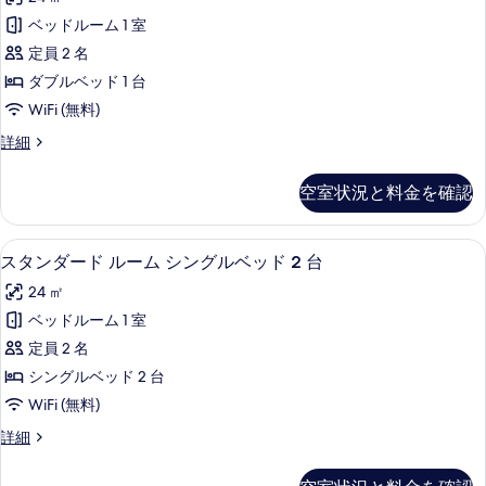
ム
ゼ
ダ
ッ
ベッドルーム 1 室
ク
ブ
ド
定員 2 名
ル
テ
1
ベ
ダブルベッド 1 台
ィ
ッ
台
WiFi (無料)
ド
ブ
の
1
エ
詳細
ル
台
グ
す
の
ー
ゼ
べ
空室状況と料金を確認
詳
ク
ム
細
て
テ
ダ
ィ
の
スタンダード ルーム シングルベッド 2
ス
7
ブ
スタンダード ルーム シングルベッド 2 台
ブ
写
タ
ル
ル
24 ㎡
ー
真
ン
ム
ベ
ベッドルーム 1 室
を
ダ
ダ
ッ
定員 2 名
ブ
表
ー
ル
ド
シングルベッド 2 台
示
ド
ベ
1
WiFi (無料)
ッ
す
ル
台
ド
ス
詳細
る
ー
1
タ
の
台
ム
ン