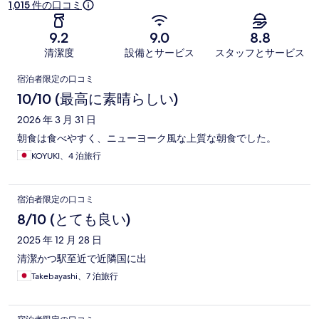
1,015 件の口コミ
9.2
9.0
8.8
清潔度
設備とサービス
スタッフとサービス
口
宿泊者限定の口コミ
コ
10/10 (最高に素晴らしい)
ミ
2026 年 3 月 31 日
朝食は食べやすく、ニューヨーク風な上質な朝食でした。
KOYUKI、4 泊旅行
宿泊者限定の口コミ
8/10 (とても良い)
2025 年 12 月 28 日
清潔かつ駅至近で近隣国に出
Takebayashi、7 泊旅行