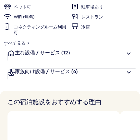
写
ペット可
駐車場あり
真
WiFi (無料)
レストラン
ギ
コネクティングルーム利用
冷房
可
ャ
すべて見る
ラ
主な設備 / サービス
(12)
リ
ー
家族向け設備 / サービス
(6)
この宿泊施設をおすすめする理由