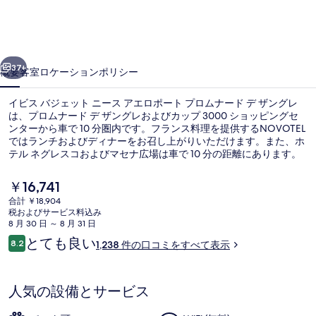
ェ
ッ
前へ
次へ
ト
37+
概要
客室
ロケーション
ポリシー
ニ
イビス バジェット ニース アエロポート プロムナード デ ザングレ
ー
は、プロムナード デ ザングレおよびカップ 3000 ショッピングセ
ンターから車で 10 分圏内です。フランス料理を提供するNOVOTEL
ス
ではランチおよびディナーをお召し上がりいただけます。また、ホ
ア
テル ネグレスコおよびマセナ広場は車で 10 分の距離にあります。
親切なスタッフや総合的な価値の高さが旅行者の高い評価を得てい
エ
ます。周辺ではさまざまな公共交通機関を利用できます。パルク・
現
￥16,741
フェニックス トラム駅までは 5 分、グランドアリーナサウストラム
在
ロ
合計 ￥18,904
停留所までは 6 分です。
の
税およびサービス料込み
外観
ポ
料
8 月 30 日 ～ 8 月 31 日
金
口
とても良い
ー
8.2
1,238 件の口コミをすべて表示
は
10段階中8.2
コ
￥16,741
ト
ミ
で
す
プ
人気の設備とサービス
ロ