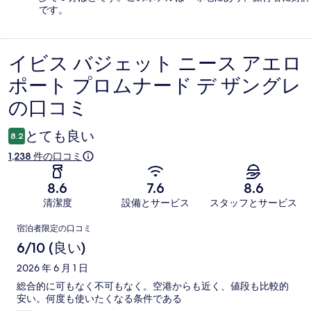
です。
イビス バジェット ニース アエロ
口
ポート プロムナード デ ザングレ
コ
の口コミ
ミ
とても良い
8.2
1,238 件の口コミ
8.6
7.6
8.6
清潔度
設備とサービス
スタッフとサービス
口
宿泊者限定の口コミ
コ
6/10 (良い)
ミ
2026 年 6 月 1 日
総合的に可もなく不可もなく。空港からも近く、値段も比較的
安い。何度も使いたくなる条件である