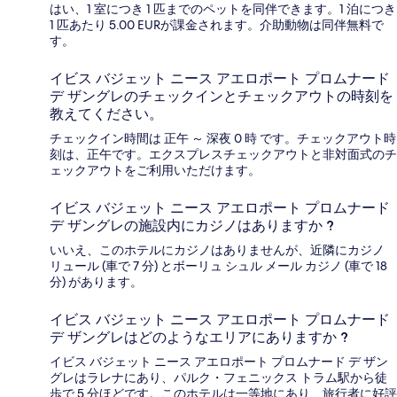
はい、1 室につき 1 匹までのペットを同伴できます。1 泊につき
1 匹あたり 5.00 EURが課金されます。介助動物は同伴無料で
す。
イビス バジェット ニース アエロポート プロムナード
デ ザングレのチェックインとチェックアウトの時刻を
教えてください。
チェックイン時間は 正午 ～ 深夜 0 時 です。チェックアウト時
刻は、正午です。エクスプレスチェックアウトと非対面式のチ
ェックアウトをご利用いただけます。
イビス バジェット ニース アエロポート プロムナード
デ ザングレの施設内にカジノはありますか ?
いいえ、このホテルにカジノはありませんが、近隣にカジノ
リュール (車で 7 分) とボーリュ シュル メール カジノ (車で 18
分) があります。
イビス バジェット ニース アエロポート プロムナード
デ ザングレはどのようなエリアにありますか ?
イビス バジェット ニース アエロポート プロムナード デ ザン
グレはラレナにあり、パルク・フェニックス トラム駅から徒
歩で 5 分ほどです。このホテルは一等地にあり、旅行者に好評