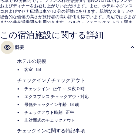
ら車で 10 分圏内です。フランス料理を提供するNOVOTELではランチ
およびディナーをお召し上がりいただけます。また、ホテル ネグレス
コおよびマセナ広場は車で 10 分の距離にあります。親切なスタッフや
総合的な価値の高さが旅行者の高い評価を得ています。周辺ではさまざ
まな公共交通機関を利用できます。パルク・フェニックス トラム駅ま
では 5 分、グランドアリーナサウストラム停留所までは 6 分です。
この宿泊施設に関する詳細
概要
ホテルの規模
客室 : 151
チェックイン / チェックアウト
チェックイン : 正午 ～ 深夜 0 時
エクスプレス チェックアウト対応
最低チェックイン年齢 : 18 歳
チェックアウト時刻 : 正午
非対面式のチェックアウト
チェックインに関する特記事項