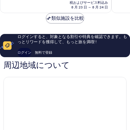
の
ー
ニ
い、
て
税およびサービス料込み
表
料
ト
8 月 23 日 ～ 8 月 24 日
ー
口
も
金
ラ
ス
コ
良
示
は
レ
類似施設を比較
エ
ミ
い、
す
￥18,214
ナ
ア
647
口
ポ
件
コ
る
ー
件
ミ
ログインすると、対象となる割引や特典を確認できます。も
ト
の
284
っとリワードを獲得して、もっと旅を満喫 !
ラ
口
件
レ
コ
件
ログイン
無料で登録
ナ
ミ
の
口
周辺地域について
コ
ミ