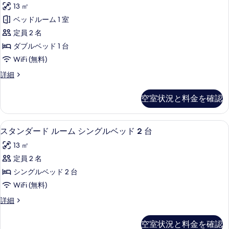
ブ
ベ
13 ㎡
ム
ル
ダ
ッ
ベッドルーム 1 室
ル
ブ
ド
定員 2 名
ル
ー
1
ベ
ダブルベッド 1 台
ム
ッ
台
WiFi (無料)
ド
の
の
1
ダ
詳細
す
台
ブ
す
の
べ
ル
べ
空室状況と料金を確認
詳
ル
て
細
て
ー
の
ム
の
スタンダード ルーム シングルベッド 2 
ス
6
の
スタンダード ルーム シングルベッド 2 台
写
写
タ
詳
真
13 ㎡
細
真
ン
を
定員 2 名
を
ダ
表
シングルベッド 2 台
表
ー
示
WiFi (無料)
示
ド
す
ス
詳細
す
ル
タ
る
る
ー
ン
空室状況と料金を確認
ダ