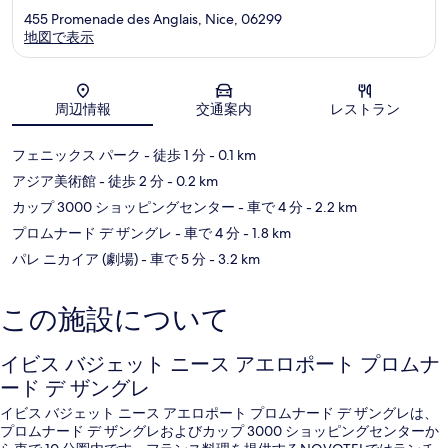
455 Promenade des Anglais, Nice, 06299
地図で表示
地図
周辺情報
交通案内
レストラン
フェニックス パーク
- 徒歩 1 分
- 0.1 km
アジア美術館
- 徒歩 2 分
- 0.2 km
カップ 3000 ショッピングセンター
- 車で 4 分
- 2.2 km
プロムナード デ ザングレ
- 車で 4 分
- 1.8 km
パレ ニカイア (劇場)
- 車で 5 分
- 3.2 km
この施設について
イビス バジェット ニース アエロポート プロムナ
ード デ ザングレ
イビス バジェット ニース アエロポート プロムナード デ ザングレは、
プロムナード デ ザングレおよびカップ 3000 ショッピングセンターか