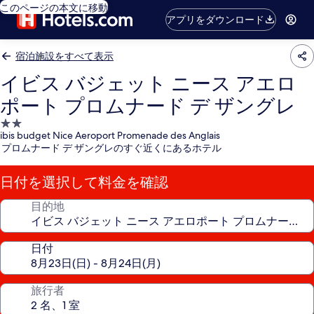
このページの本文に移動
アプリをダウンロード
宿泊施設をすべて表示
イビス バジェット ニース アエロ
ポート プロムナード デ ザングレ
2.0
ibis budget Nice Aeroport Promenade des Anglais
つ
プロムナード デ ザングレのすぐ近くにあるホテル
星
宿
日付を選択して料金を確認
泊
施
目的地
設
日付
旅行者