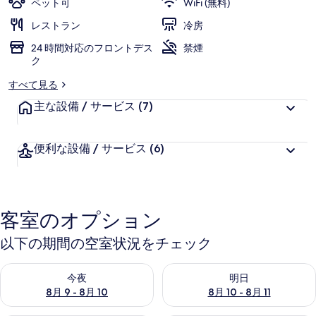
ペット可
WiFi (無料)
ム
レストラン
冷房
ナ
24 時間対応のフロントデス
禁煙
ク
ー
すべて見る
ド
主な設備 / サービス
(7)
デ
ザ
便利な設備 / サービス
(6)
ン
グ
レ
客室のオプション
の
以下の期間の空室状況をチェック
写
真
今夜 8月 9 - 8月 10 の空室状況をチェック
明日 8月 10 - 8月 11 の空
今夜
明日
ギ
8月 9 - 8月 10
8月 10 - 8月 11
ャ