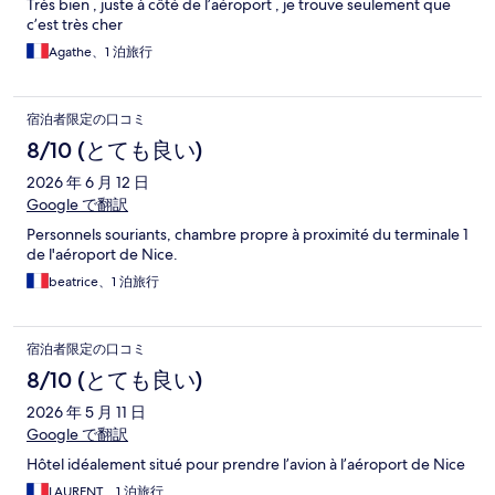
Très bien , juste à côté de l’aéroport , je trouve seulement que
c’est très cher
Agathe、1 泊旅行
宿泊者限定の口コミ
8/10 (とても良い)
2026 年 6 月 12 日
Google で翻訳
Personnels souriants, chambre propre à proximité du terminale 1
de l'aéroport de Nice.
beatrice、1 泊旅行
宿泊者限定の口コミ
8/10 (とても良い)
2026 年 5 月 11 日
Google で翻訳
Hôtel idéalement situé pour prendre l’avion à l’aéroport de Nice
LAURENT、1 泊旅行