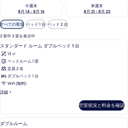
今週末 8月 14 - 8月 16 の空室状況をチェック
来週末 8月 21 - 8月 23 の
今週末
来週末
ラ
8月 14 - 8月 16
8月 21 - 8月 23
リ
利
すべての客室
ベッド 1 台
ベッド 2 台
ー
用
可
3 室中 3 室を表示中
能
スタンダード ルーム ダブルベッド 1 台
ス
6
スタンダード ルーム ダブルベッド 1 台
な
タ
客
13 ㎡
ン
室
ベッドルーム 1 室
ダ
の
定員 2 名
ー
絞
ダブルベッド 1 台
り
ド
WiFi (無料)
込
ル
み
ス
詳細
ー
タ
条
ム
ン
件
空室状況と料金を確認
ダ
ダ
ー
ブ
ド
ダブルルーム | デスク、遮光カーテン、防
ダ
10
ル
ダブルルーム
ル
ー