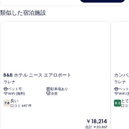
ム
ー
シ
ド
類似した宿泊施設
ル
ン
ー
B&B ホテル ニース エアロポート
カンパニ
グ
ム
シ
ル
ン
ベ
グ
ル
ッ
ベ
ド
ッ
2
ド
2
台
台
B&B
カ
B&B ホテル ニース エアロポート
カンパ
の
の
ホ
ン
ラレナ
ラレナ
詳
す
テ
パ
細
ペット可
駐車場あり
ペット
ル
ニ
べ
WiFi (無料)
冷房
WiFi 
ニ
ー
て
ー
ル
10
10
良い
とて
7.8
8.2
の
ス
プ
段
段
口コミ 647 件
口コミ
エ
ラ
階
階
写
ア
イ
中
中
現
真
￥18,214
ロ
ム
7.8、
8.2、
在
ポ
-
良
と
合計 ￥20,867
を