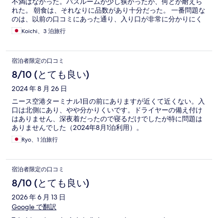
不満はなかった。バスルームが少し狭かったが、何とか耐えら
れた。 朝食は、それなりに品数があり十分だった。 一番問題な
のは、以前の口コミにあった通り、入り口が非常に分かりにく
かったこと。標識１つの設置でかなり改善されると思うのだ
Koichi、3 泊旅行
が。 仕事やトランジットの都合で空港付近に泊まらなければな
らないときには、まあお薦めできるホテルである。
宿泊者限定の口コミ
8/10 (とても良い)
2024 年 8 月 26 日
ニース空港ターミナル1目の前にありますが近くて近くない。入
口は北側にあり、やや分かりくいです。ドライヤーの備え付け
はありません、深夜着だったので寝るだけでしたが特に問題は
ありませんでした（2024年8月1泊利用）。
Ryo、1 泊旅行
宿泊者限定の口コミ
8/10 (とても良い)
2026 年 6 月 13 日
Google で翻訳