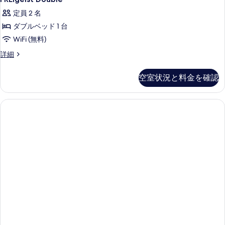
Double
す
定員 2 名
の
る
ダブルベッド 1 台
す
WiFi (無料)
べ
FREIgeist
詳細
て
Double
の
の
空室状況と料金を確認
詳
写
細
真
を
表
示
す
る