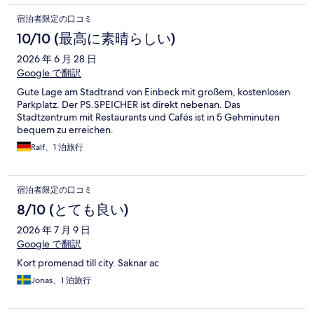
宿泊者限定の口コミ
10/10 (最高に素晴らしい)
2026 年 6 月 28 日
Google で翻訳
Gute Lage am Stadtrand von Einbeck mit großem, kostenlosen
Parkplatz. Der PS.SPEICHER ist direkt nebenan. Das
Stadtzentrum mit Restaurants und Cafés ist in 5 Gehminuten
bequem zu erreichen.
Ralf、1 泊旅行
宿泊者限定の口コミ
8/10 (とても良い)
2026 年 7 月 9 日
Google で翻訳
Kort promenad till city. Saknar ac
Jonas、1 泊旅行