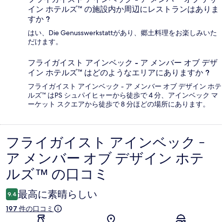
イン ホテルズ™ の施設内か周辺にレストランはありま
すか ?
はい、Die Genusswerkstattがあり、郷土料理をお楽しみいた
だけます。
フライガイスト アインベック - ア メンバー オブ デザ
イン ホテルズ™ はどのようなエリアにありますか ?
フライガイスト アインベック - ア メンバー オブ デザイン ホテ
ルズ™ はPS シュパイヒャーから徒歩で 4 分、アインベック マ
ーケット スクエアから徒歩で 8 分ほどの場所にあります。
フライガイスト アインベック -
口
ア メンバー オブ デザイン ホテ
コ
ルズ™ の口コミ
ミ
最高に素晴らしい
9.4
197 件の口コミ