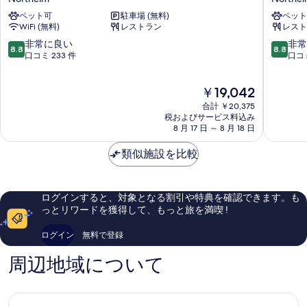
イ
ル
ペット可
駐車場 (無料)
ペット
ガ
シ
WiFi (無料)
レストラン
レスト
イ
ェ
ス
ー
10
10
非常に良い
非常
8.8
8.8
ト
レ
段
段
口コミ 233 件
口コミ
ノ
Northei
階
階
ル
中
中
現
￥19,042
ト
8.8、
8.8、
在
ハ
非
非
合計 ￥20,375
の
イ
常
常
税およびサービス料込み
料
ム
8 月 17 日 ～ 8 月 18 日
に
に
金
Northeim
良
良
は
類似施設を比較
い、
い、
￥19,042
口
口
コ
コ
ミ
ミ
ログインすると、対象となる割引や特典を確認できます。も
233
242
っとリワードを獲得して、もっと旅を満喫 !
件
件
件
件
ログイン
無料で登録
の
の
口
口
周辺地域について
コ
コ
ミ
ミ