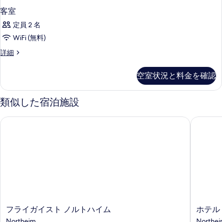
客室
定員 2 名
WiFi (無料)
客
詳細
室
の
空室状況と料金を確認
詳
細
類似した宿泊施設
フライガイスト ノルトハイム
ホテル 
フ
ホ
フライガイスト ノルトハイム
ホテル
ラ
テ
Northeim
Northe