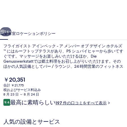
イ
ス
ト
前へ
次へ
ア
34+
概要
客室
ロケーション
ポリシー
イ
フライガイスト アインベック - ア メンバー オブ デザイン ホテルズ
ン
™ にはルーフトップテラスがあり、PS シュパイヒャーから歩いてす
ぐです。マッサージをお楽しみいただけるほか、Die
ベ
Genusswerkstattでは郷土料理をお召し上がりいただけます。その
ッ
ほかの人気設備としてバー / ラウンジ、24 時間営業のフィットネス
クラブ (スタッフ常駐)、およびフィットネスセンターがあります。
ク
現
￥20,351
在
-
合計 ￥21,775
の
税およびサービス料込み
ア
テラス / パティオ
料
8 月 23 日 ～ 8 月 24 日
金
口
メ
最高に素晴らしい
9.4
197 件の口コミをすべて表示
は
10段階中9.4
コ
￥20,351
ン
ミ
で
す
バ
人気の設備とサービス