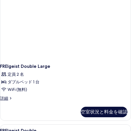
ル
ム
の
ダ
ベ
写
ブ
ッ
ル
真
ベ
ド
を
ッ
1
ド
表
台
1
示
台
浴
す
浴
槽
槽
る
の
の
詳
FREIgeist Double Large
す
細
定員 2 名
べ
ダブルベッド 1 台
て
WiFi (無料)
の
FREIgeist
詳細
写
Double
真
Large
空室状況と料金を確認
を
の
詳
表
細
FREIgeist
ミニバー、セーフティボックス (室内
示
1
FREIgeist Double