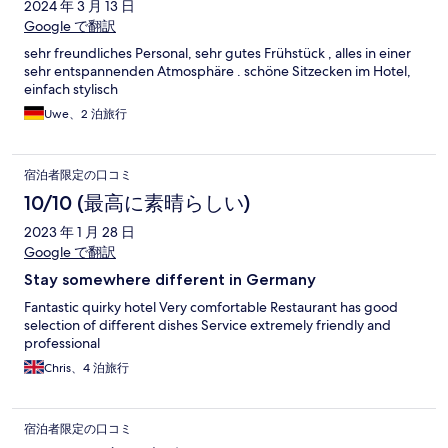
2024 年 3 月 13 日
Google で翻訳
sehr freundliches Personal, sehr gutes Frühstück , alles in einer
sehr entspannenden Atmosphäre . schöne Sitzecken im Hotel,
einfach stylisch
Uwe、2 泊旅行
宿泊者限定の口コミ
10/10 (最高に素晴らしい)
2023 年 1 月 28 日
Google で翻訳
Stay somewhere different in Germany
Fantastic quirky hotel Very comfortable Restaurant has good
selection of different dishes Service extremely friendly and
professional
Chris、4 泊旅行
宿泊者限定の口コミ