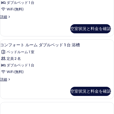
て
ダブルベッド 1 台
の
ー
の
詳
WiFi (無料)
ド
細
写
ス
詳細
ル
タ
真
ー
ン
を
空室状況と料金を確認
ダ
ム
表
ー
ダ
ド
示
ミニバー、セーフティボックス (室内
コ
5
ル
コンフォート ルーム ダブルベッド 1 台 浴槽
ブ
す
ン
ー
ル
ベッドルーム 1 室
ム
る
フ
ダ
ベ
定員 2 名
ォ
ブ
ッ
ダブルベッド 1 台
ル
ー
ベ
ド
WiFi (無料)
ト
ッ
1
コ
詳細
ド
ル
ン
台
1
ー
フ
台
の
空室状況と料金を確認
ォ
の
ム
す
ー
詳
ダ
ト
細
べ
ル
ブ
て
ー