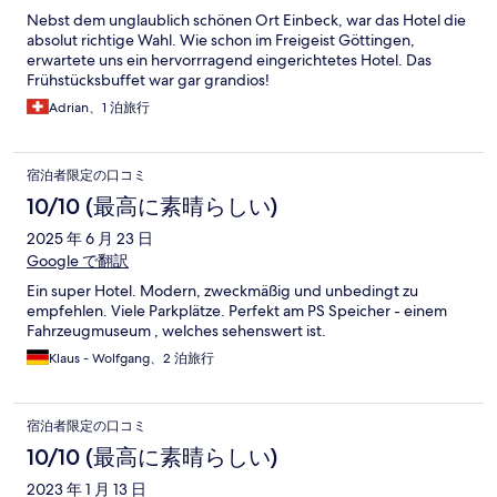
Nebst dem unglaublich schönen Ort Einbeck, war das Hotel die
absolut richtige Wahl. Wie schon im Freigeist Göttingen,
erwartete uns ein hervorrragend eingerichtetes Hotel. Das
Frühstücksbuffet war gar grandios!
Adrian、1 泊旅行
宿泊者限定の口コミ
10/10 (最高に素晴らしい)
2025 年 6 月 23 日
Google で翻訳
Ein super Hotel. Modern, zweckmäßig und unbedingt zu
empfehlen. Viele Parkplätze. Perfekt am PS Speicher - einem
Fahrzeugmuseum , welches sehenswert ist.
Klaus - Wolfgang、2 泊旅行
宿泊者限定の口コミ
10/10 (最高に素晴らしい)
2023 年 1 月 13 日