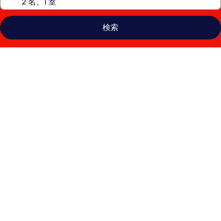
検索
フ
ラ
イ
ガ