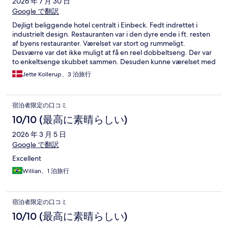
2026 年 7 月 30 日
Google で翻訳
Dejligt beliggende hotel centralt i Einbeck. Fedt indrettet i
industrielt design. Restauranten var i den dyre ende i ft. resten
af byens restauranter. Værelset var stort og rummeligt.
Desværre var det ikke muligt at få en reel dobbeltseng. Der var
to enkeltsenge skubbet sammen. Desuden kunne værelset med
fordel have haft en elkedel med mulighed for at lave en kop
Jette Kollerup、3 泊旅行
kaffe.
宿泊者限定の口コミ
10/10 (最高に素晴らしい)
2026 年 3 月 5 日
Google で翻訳
Excellent
Willian、1 泊旅行
宿泊者限定の口コミ
10/10 (最高に素晴らしい)