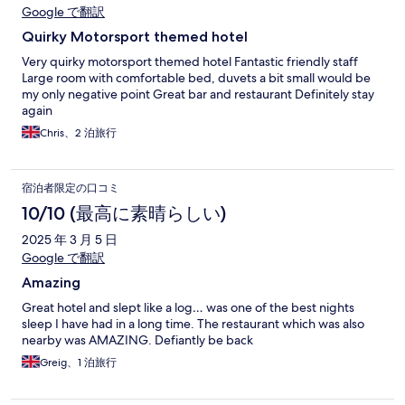
Google で翻訳
Quirky Motorsport themed hotel
Very quirky motorsport themed hotel Fantastic friendly staff
Large room with comfortable bed, duvets a bit small would be
my only negative point Great bar and restaurant Definitely stay
again
Chris、2 泊旅行
宿泊者限定の口コミ
10/10 (最高に素晴らしい)
2025 年 3 月 5 日
Google で翻訳
Amazing
Great hotel and slept like a log… was one of the best nights
sleep I have had in a long time. The restaurant which was also
nearby was AMAZING. Defiantly be back
Greig、1 泊旅行