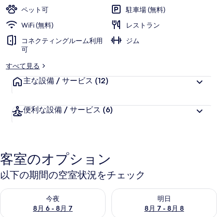
ー
ペット可
駐車場 (無料)
オ
WiFi (無料)
レストラン
ブ
コネクティングルーム利用
ジム
デ
可
ザ
すべて見る
イ
主な設備 / サービス
(12)
ン
便利な設備 / サービス
(6)
ホ
テ
ル
客室のオプション
ズ
™
以下の期間の空室状況をチェック
の
今夜 8月 6 - 8月 7 の空室状況をチェック
明日 8月 7 - 8月 8 の空室
今夜
明日
写
8月 6 - 8月 7
8月 7 - 8月 8