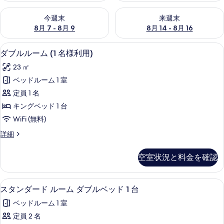
真
今週末 8月 7 - 8月 9 の空室状況をチェック
来週末 8月 14 - 8月 16 の
ギ
今週末
来週末
8月 7 - 8月 9
8月 14 - 8月 16
ャ
ダブルルーム (1 名様利用) | ミニ
ダ
ラ
3
ダブルルーム (1 名様利用)
ブ
リ
23 ㎡
ル
ベッドルーム 1 室
ー
ル
定員 1 名
ー
キングベッド 1 台
ム
WiFi (無料)
(1
ダ
詳細
名
ブ
様
ル
空室状況と料金を確認
ル
利
ー
用)
ム
スタンダード ルーム ダブルベッド 1 
ス
5
(1
の
スタンダード ルーム ダブルベッド 1 台
タ
名
す
ベッドルーム 1 室
様
ン
べ
利
定員 2 名
ダ
用)