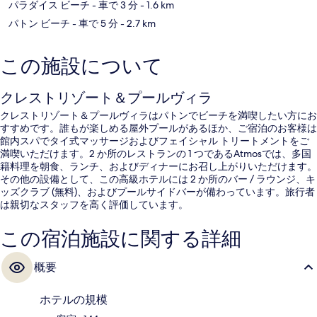
パラダイス ビーチ
- 車で 3 分
- 1.6 km
パトン ビーチ
- 車で 5 分
- 2.7 km
この施設について
クレストリゾート＆プールヴィラ
クレストリゾート＆プールヴィラはパトンでビーチを満喫したい方にお
すすめです。誰もが楽しめる屋外プールがあるほか、ご宿泊のお客様は
館内スパでタイ式マッサージおよびフェイシャル トリートメントをご
満喫いただけます。2 か所のレストランの 1 つであるAtmosでは、多国
籍料理を朝食、ランチ、およびディナーにお召し上がりいただけます。
その他の設備として、この高級ホテルには 2 か所のバー / ラウンジ、キ
ッズクラブ (無料)、およびプールサイドバーが備わっています。旅行者
は親切なスタッフを高く評価しています。
この宿泊施設に関する詳細
概要
ホテルの規模