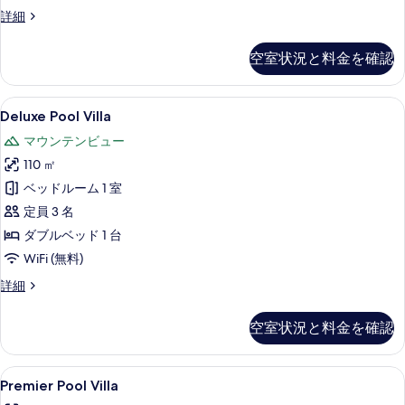
の
Deluxe
詳細
Pool
写
Access
空室状況と料金を確認
真
Seaview
の
を
詳
Deluxe
Deluxe Pool Villa | 部屋からの景観
表
15
細
Deluxe Pool Villa
Pool
示
マウンテンビュー
Villa
す
110 ㎡
の
る
ベッドルーム 1 室
す
定員 3 名
べ
ダブルベッド 1 台
て
WiFi (無料)
の
写
Deluxe
詳細
Pool
真
Villa
空室状況と料金を確認
を
の
詳
表
細
Premier
Premier Pool Villa | セーフティ
示
18
Premier Pool Villa
Pool
す