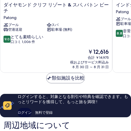
ダ
イ
ダイヤモンド クリフ リゾート & スパ, パトン ビー
インド
イ
ン
チ
Patong
ヤ
ド
Patong
プール
モ
シ
駐車場 
ン
プール
スパ
ナ
空港送迎
駐車場 (無料)
ド
リ
10
非常
8.8
ク
ゾ
段
口コミ
10
とても素晴らしい
9.0
リ
ー
階
段
口コミ 1,006 件
フ
ト
中
階
現
￥12,616
リ
＆
8.8、
中
在
ゾ
ヴ
非
9.0、
合計 ￥14,975
の
ー
ィ
常
税およびサービス料込み
と
料
ト
8 月 30 日 ～ 8 月 31 日
ラ
に
て
金
&
ズ
良
も
は
ス
類似施設を比較
Patong
い、
素
￥12,616
パ,
口
晴
パ
コ
ら
ト
ミ
し
ログインすると、対象となる割引や特典を確認できます。も
ン
600
い、
っとリワードを獲得して、もっと旅を満喫 !
ビ
件
口
ー
件
コ
ログイン
無料で登録
チ
の
ミ
Patong
口
1,006
周辺地域について
コ
件
ミ