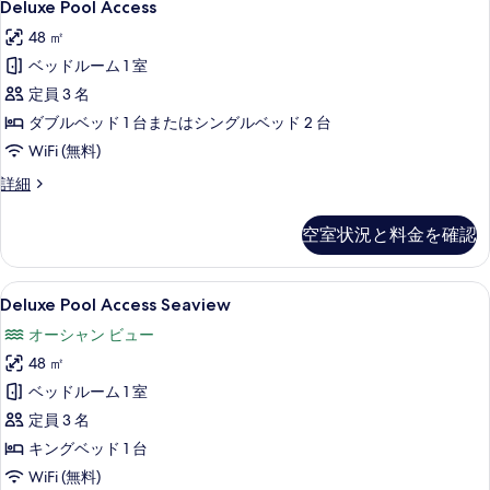
9
細
Deluxe Pool Access
Pool
示
48 ㎡
Access
す
ベッドルーム 1 室
の
る
定員 3 名
す
ダブルベッド 1 台またはシングルベッド 2 台
べ
WiFi (無料)
て
の
Deluxe
詳細
Pool
写
Access
空室状況と料金を確認
真
の
詳
を
細
Deluxe
Deluxe Pool Access Seaview
表
15
Deluxe Pool Access Seaview
Pool
示
オーシャン ビュー
Access
す
48 ㎡
Seaview
る
の
ベッドルーム 1 室
す
定員 3 名
べ
キングベッド 1 台
て
WiFi (無料)