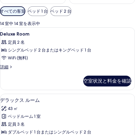
利
すべての客室
ベッド 1 台
ベッド 2 台
用
可
14 室中 14 室を表示中
能
Deluxe
セーフティボックス (室内)、デスク、防音
8
Deluxe Room
な
Room
客
定員 2 名
の
室
シングルベッド 2 台またはキングベッド 1 台
す
の
WiFi (無料)
べ
絞
Deluxe
詳細
て
り
Room
込
の
の
空室状況と料金を確認
み
詳
写
条
細
真
件
セーフティボックス (室内)、デスク、防音
デ
を
10
デラックス ルーム
ラ
表
43 ㎡
ッ
示
ベッドルーム 1 室
ク
す
定員 3 名
ス
る
ダブルベッド 1 台またはシングルベッド 2 台