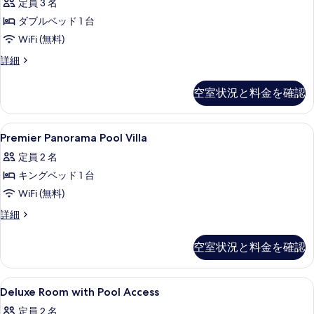
す
定員 3 名
べ
ダブルベッド 1 台
て
WiFi (無料)
の
Premier
詳細
Panorama
写
Pool
空室状況と料金を確認
真
Villa
の
を
詳
Premier
セーフティボックス (室内)、デスク、防音
表
19
細
Premier Panorama Pool Villa
Panorama
示
定員 2 名
Pool
す
キングベッド 1 台
Villa
る
の
WiFi (無料)
す
Premier
詳細
Panorama
べ
Pool
空室状況と料金を確認
て
Villa
の
の
詳
Deluxe
セーフティボックス (室内)、デスク、防音
写
7
細
Deluxe Room with Pool Access
Room
真
定員 2 名