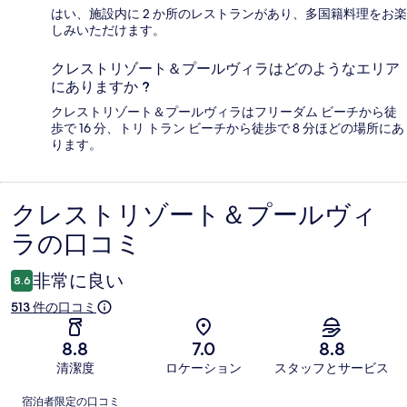
はい、施設内に 2 か所のレストランがあり、多国籍料理をお楽
しみいただけます。
クレストリゾート＆プールヴィラはどのようなエリア
にありますか ?
クレストリゾート＆プールヴィラはフリーダム ビーチから徒
歩で 16 分、トリ トラン ビーチから徒歩で 8 分ほどの場所にあ
ります。
クレストリゾート＆プールヴィ
口
ラの口コミ
コ
ミ
非常に良い
8.6
513 件の口コミ
8.8
7.0
8.8
清潔度
ロケーション
スタッフとサービス
口
宿泊者限定の口コミ