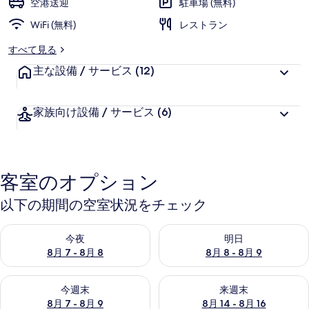
空港送迎
駐車場 (無料)
ラ
WiFi (無料)
レストラン
リ
すべて見る
ー
主な設備 / サービス
(12)
家族向け設備 / サービス
(6)
客室のオプション
以下の期間の空室状況をチェック
今夜 8月 7 - 8月 8 の空室状況をチェック
明日 8月 8 - 8月 9 の空室
今夜
明日
8月 7 - 8月 8
8月 8 - 8月 9
今週末 8月 7 - 8月 9 の空室状況をチェック
来週末 8月 14 - 8月 16 の
今週末
来週末
8月 7 - 8月 9
8月 14 - 8月 16