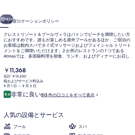
ー
前へ
次へ
ト
182+
概要
客室
ロケーション
ポリシー
＆
クレストリゾート＆プールヴィラはパトンでビーチを満喫したい方
プ
におすすめです。誰もが楽しめる屋外プールがあるほか、ご宿泊の
お客様は館内スパでタイ式マッサージおよびフェイシャル トリート
ー
メントをご満喫いただけます。2 か所のレストランの 1 つである
ル
Atmosでは、多国籍料理を朝食、ランチ、およびディナーにお召し
上がりいただけます。その他の設備として、この高級ホテルには 2
ヴ
か所のバー / ラウンジ、キッズクラブ (無料)、およびプールサイド
現
￥11,368
バーが備わっています。旅行者は親切なスタッフを高く評価してい
在
ィ
合計 ￥13,630
ます。
の
税およびサービス料込み
Deluxe Pool Access | 屋外プー
ラ
料
9 月 1 日 ～ 9 月 2 日
金
口
非常に良い
の
8.6
513 件の口コミをすべて表示
は
10段階中8.6
コ
￥11,368
写
ミ
で
す
真
人気の設備とサービス
ギ
プール
スパ
ャ