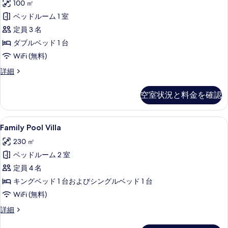
100 ㎡
Villa
る
ベッドルーム 1 室
の
定員 3 名
す
ダブルベッド 1 台
べ
WiFi (無料)
て
の
Premier
詳細
Pool
写
Villa
空室状況と料金を確認
真
の
詳
を
細
Family
Family Pool Villa | セーフティボ
表
12
Family Pool Villa
Pool
示
230 ㎡
Villa
す
ベッドルーム 2 室
の
る
定員 4 名
す
キングベッド 1 台およびシングルベッド 1 台
べ
WiFi (無料)
て
の
Family
詳細
Pool
写
Villa