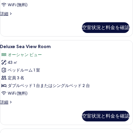
ル
WiFi (無料)
ー
デ
詳細
ム
ラ
の
ッ
空室状況と料金を確認
ク
す
ス
べ
ル
Deluxe
Deluxe Sea View Room | セー
10
ー
Deluxe Sea View Room
て
Sea
ム
の
オーシャン ビュー
の
View
詳
写
43 ㎡
Room
細
真
の
ベッドルーム 1 室
を
す
定員 3 名
表
べ
ダブルベッド 1 台またはシングルベッド 2 台
示
て
WiFi (無料)
す
の
Deluxe
詳細
Sea
る
写
View
空室状況と料金を確認
真
Room
の
を
詳
Deluxe
Deluxe Pool Access | 部屋からの景観
表