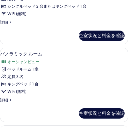
with
を
シングルベッド 2 台またはキングベッド 1 台
Pool
表
Access
WiFi (無料)
示
の
Deluxe
詳細
す
Room
す
with
る
べ
空室状況と料金を確認
Pool
て
Access
の
の
パノラミック ルーム | セーフティボック
パ
9
詳
パノラミック ルーム
写
ノ
細
オーシャンビュー
真
ラ
ベッドルーム 1 室
を
ミ
定員 3 名
表
ッ
キングベッド 1 台
示
ク
WiFi (無料)
す
ル
パ
詳細
る
ー
ノ
ム
ラ
空室状況と料金を確認
ミ
の
ッ
す
ク
セーフティボックス (室内)、デスク、防音