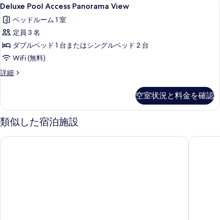
Deluxe
8
ル
Deluxe Pool Access Panorama View
べ
Pool
ー
て
ベッドルーム 1 室
ム
Access
の
の
定員 3 名
Panorama
詳
View
写
ダブルベッド 1 台またはシングルベッド 2 台
細
の
真
WiFi (無料)
す
を
Deluxe
詳細
Pool
べ
表
Access
て
空室状況と料金を確認
示
Panorama
の
View
す
の
類似した宿泊施設
写
る
詳
真
細
ダイヤモンド クリフ リゾート & スパ, パトン ビーチ
インドシ
を
表
示
す
る