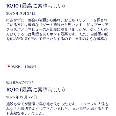
コ
10/10 (最高に素晴らしい)
ミ
2026 年 3 月 27 日
出歩かずに、都会の喧騒から離れ、おこもりリゾートを探され
ている方には最適なリゾート施設だと思います。 私はプールア
クセスパノラマビューのお部屋に泊まりましたが、ゆっくりの
んびりするには眺望も良くホント最高です。 ただ、自部屋の前
を他の宿泊者が泳いで行ったりするので、日本のような厳格な
プライバシーを求める方には向いていません。
YUICHI、3 泊旅行
宿泊者限定の口コミ
10/10 (最高に素晴らしい)
2025 年 12 月 29 日
施設も全てが清潔で居心地が良かったです。 スタッフの人達も
みなさん親切でよくして下さいました。 また期待と思えるとて
も素敵なホテルでした。