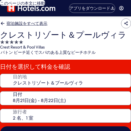
このページの本文に移動
アプリをダウンロード
宿泊施設をすべて表示
クレストリゾート＆プールヴィラ
5.0
Crest Resort & Pool Villas
つ
パトン ビーチ近くでスパのある上質なビーチホテル
星
宿
日付を選択して料金を確認
泊
施
目的地
設
日付
旅行者