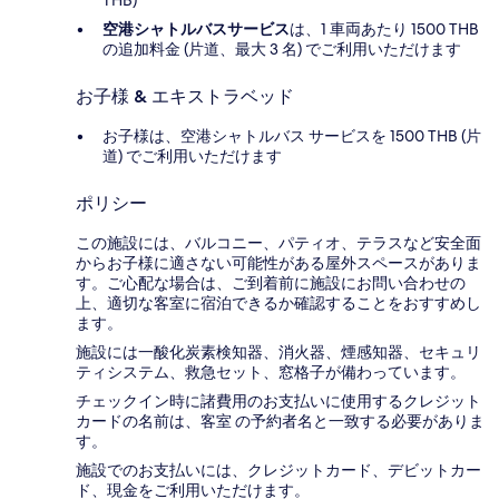
THB)
空港シャトルバスサービス
は、1 車両あたり 1500 THB
の追加料金 (片道、最大 3 名) でご利用いただけます
お子様 & エキストラベッド
お子様は、空港シャトルバス サービスを 1500 THB (片
道) でご利用いただけます
ポリシー
この施設には、バルコニー、パティオ、テラスなど安全面
からお子様に適さない可能性がある屋外スペースがありま
す。ご心配な場合は、ご到着前に施設にお問い合わせの
上、適切な客室に宿泊できるか確認することをおすすめし
ます。
施設には一酸化炭素検知器、消火器、煙感知器、セキュリ
ティシステム、救急セット、窓格子が備わっています。
チェックイン時に諸費用のお支払いに使用するクレジット
カードの名前は、客室 の予約者名と一致する必要がありま
す。
施設でのお支払いには、クレジットカード、デビットカー
ド、現金をご利用いただけます。