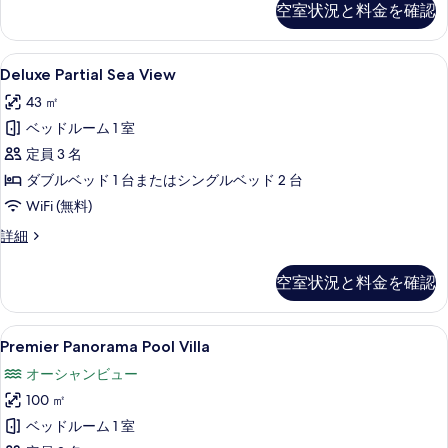
空室状況と料金を確認
真
の
詳
を
細
Deluxe
Deluxe Partial Sea View | 
表
10
Deluxe Partial Sea View
Partial
示
43 ㎡
Sea
す
ベッドルーム 1 室
View
る
の
定員 3 名
す
ダブルベッド 1 台またはシングルベッド 2 台
べ
WiFi (無料)
て
Deluxe
詳細
Partial
の
Sea
空室状況と料金を確認
写
View
の
真
詳
Premier
Premier Panorama Pool Villa
を
15
細
Premier Panorama Pool Villa
Panorama
表
オーシャンビュー
Pool
示
100 ㎡
Villa
す
の
ベッドルーム 1 室
る