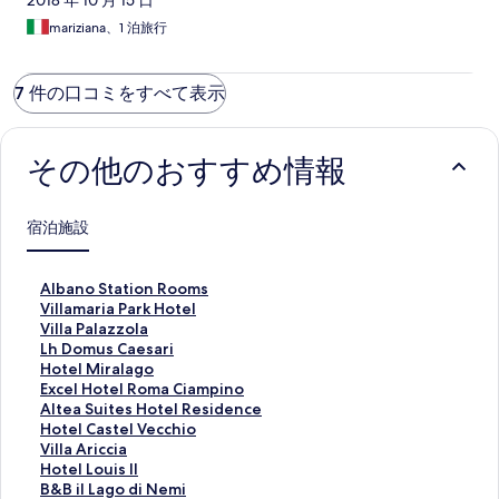
2018 年 10 月 15 日
mariziana、1 泊旅行
7 件の口コミをすべて表示
その他のおすすめ情報
宿泊施設
A
Albano Station Rooms
l
V
Villamaria Park Hotel
b
i
V
Villa Palazzola
a
l
i
L
Lh Domus Caesari
n
l
l
h
H
Hotel Miralago
o
a
l
D
o
E
Excel Hotel Roma Ciampino
S
m
a
o
t
x
A
Altea Suites Hotel Residence
t
a
P
m
e
c
l
H
Hotel Castel Vecchio
a
r
a
u
l
e
t
o
V
Villa Ariccia
t
i
l
s
M
l
e
t
i
H
Hotel Louis II
i
a
a
C
i
H
a
e
l
o
B
B&B il Lago di Nemi