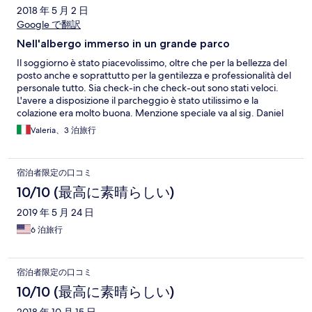
2018 年 5 月 2 日
Google で翻訳
Nell'albergo immerso in un grande parco
Il soggiorno è stato piacevolissimo, oltre che per la bellezza del
posto anche e soprattutto per la gentilezza e professionalità del
personale tutto. Sia check-in che check-out sono stati veloci.
L'avere a disposizione il parcheggio è stato utilissimo e la
colazione era molto buona. Menzione speciale va al sig. Daniel
che ci è venuto in soccorso la mattina della partenza. Ci siamo
Valeria、3 泊旅行
trovate con la macchina senza benzina e lui è stato pronto ad
accompagnarmi al distributore per riempire una tanica. Non lo
ringrazieremo mai abbastanza. Questo sì che è servizio al cliente.
宿泊者限定の口コミ
Grazie
10/10 (最高に素晴らしい)
2019 年 5 月 24 日
6 泊旅行
宿泊者限定の口コミ
10/10 (最高に素晴らしい)