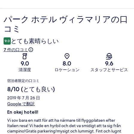
パーク ホテル ヴィラマリアの口
口
コミ
コ
ミ
とても素晴らしい
9.0
7 件の口コミ
9.0
8.0
9.6
清潔度
ロケーション
スタッフとサービス
口
宿泊者限定の口コミ
コ
8/10 (とても良い)
ミ
2019 年 7 月 26 日
Google で翻訳
En okej hotell!
Vi sov bara en natt för att ha närmare till flyggplatsen efter
Italien resa! Vi hade en hyrbil och det va smidigt att ta sig från
ciampino!Gratis parkering!mysigt och lummigt. Fint och lugnt