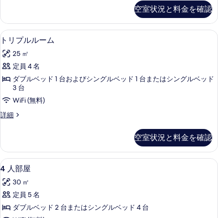
名
ル
ー
空室状況と料金を確認
ム
ル
様
ム
ー
の
の
利
ム
詳
防音設備、WiFi (無料)
ト
す
3
(1
用)
トリプルルーム
細
リ
名
べ
の
25 ㎡
様
プ
て
す
利
定員 4 名
ル
の
用)
べ
ダブルベッド 1 台およびシングルベッド 1 台またはシングルベッド
の
ル
写
3 台
て
詳
ー
真
細
WiFi (無料)
の
ム
を
ト
詳細
写
の
リ
表
真
プ
す
示
空室状況と料金を確認
を
ル
べ
す
ル
表
ー
て
る
4
防音設備、WiFi (無料)
示
3
ム
4 人部屋
の
人
の
す
30 ㎡
詳
写
部
る
細
定員 5 名
真
屋
ダブルベッド 2 台またはシングルベッド 4 台
を
の