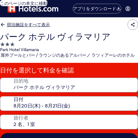
このページの本文に移動
アプリをダウンロード
宿泊施設をすべて表示
パーク ホテル ヴィラマリア
3.0
Park Hotel Villamaria
つ
屋外プールとバー / ラウンジのあるアルバーノ ラツィアーレのホテル
星
宿
日付を選択して料金を確認
泊
施
目的地
設
日付
旅行者