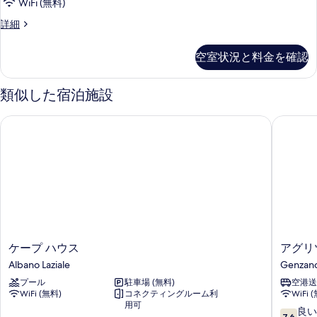
WiFi (無料)
表
す
4
詳細
示
べ
人
す
て
部
空室状況と料金を確認
屋
る
の
の
写
詳
類似した宿泊施設
細
真
を
ケープ ハウス
アグリツ
表
示
す
る
ケ
ア
ケープ ハウス
アグリ
ー
グ
Albano Laziale
Genzano
プ
リ
プール
駐車場 (無料)
空港送
ハ
ツ
WiFi (無料)
コネクティングルーム利
WiFi 
ウ
ー
用可
ス
リ
10
良い
7.6