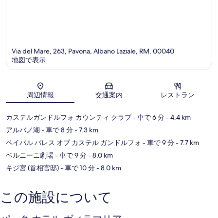
Via del Mare, 263, Pavona, Albano Laziale, RM, 00040
地図で表示
地図
周辺情報
交通案内
レストラン
カステルガンドルフォ カウンティ クラブ
- 車で 6 分
- 4.4 km
アルバノ湖
- 車で 8 分
- 7.3 km
ペイパル パレス オブ カステル ガンドルフォ
- 車で 9 分
- 7.7 km
ベルニーニ劇場
- 車で 9 分
- 8.0 km
キジ宮 (首相官邸)
- 車で 10 分
- 8.0 km
この施設について