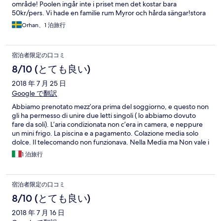
område! Poolen ingår inte i priset men det kostar bara
50kr/pers. Vi hade en familie rum Myror och hårda sängar!stora
rum men väldigt enkelt inredda (bla 15 tum tv). Vi fick en frukost
Orhan、1 泊旅行
påse var då vi hade en tidigt flygg! Vi tyckte att det va Okey!
宿泊者限定の口コミ
8/10 (とても良い)
2018 年 7 月 25 日
Google で翻訳
Abbiamo prenotato mezz’ora prima del soggiorno, e questo non
gli ha permesso di unire due letti singoli ( lo abbiamo dovuto
fare da soli). L’aria condizionata non c’era in camera, e neppure
un mini frigo. La piscina e a pagamento. Colazione media solo
dolce. Il telecomando non funzionava. Nella Media ma Non vale i
70€ pagati. Ho chiamato il pomeriggio per chiedere se avessero
1 泊旅行
trovato un caricabatterie ma mi hanno chiesto di richiamare il
giorno seguente, pur avendo chiedo la cortesia di farmelo
sapere al momento poiché sarei potuta passare solo quel
宿泊者限定の口コミ
pomeriggio a prenderlo.
8/10 (とても良い)
2018 年 7 月 16 日