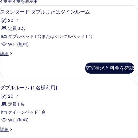
可
4 室中 4 室を表示中
能
防音設備、WiFi (無料)
ス
3
スタンダード ダブルまたはツインルーム
な
タ
客
20 ㎡
ン
室
定員 3 名
ダ
の
ダブルベッド 1 台またはシングルベッド 1 台
ー
絞
WiFi (無料)
り
ド
ス
詳細
込
ダ
タ
み
ブ
ン
条
空室状況と料金を確認
ダ
ル
件
ー
ま
ド
防音設備、WiFi (無料)
ダ
3
ダ
ダブルルーム (1 名様利用)
た
ブ
ブ
は
20 ㎡
ル
ル
ま
ツ
定員 1 名
ル
た
イ
クイーンベッド 1 台
は
ー
ツ
ン
WiFi (無料)
ム
イ
ル
ダ
詳細
ン
(1
ブ
ー
ル