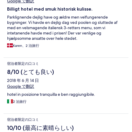
Google で翻訳
Billigt hotel med smuk historisk kulisse.
Parklignende dejlig have og ældre men velfungerende
bygninger. Vi havde en dejlig dag ved poolen og sluttede af
med en velsmagende italiensk 3-retters menu, som vi
intetanende havde med i prisen! Der var venlige og
hjælpsomme ansatte over hele stedet.
Karen、2 泊旅行
宿泊者限定の口コミ
8/10 (とても良い)
2018 年 6 月 14 日
Google で翻訳
hotel in posizione tranquilla e ben raggiungibile.
2 泊旅行
宿泊者限定の口コミ
10/10 (最高に素晴らしい)