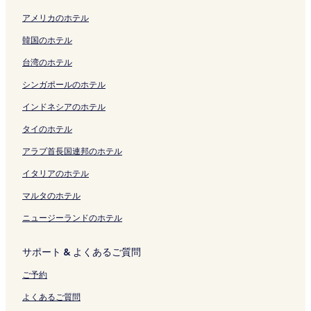
ク
開
ク
開
を
ン
ン
e
リ
く
の
ペ
e
ペ
e
c
アメリカのホテル
く
く
開
ク
ク
の
ン
リ
ペ
ー
D
ー
l
o
リ
リ
く
ペ
ク
ン
ー
ジ
u
ジ
i
B
韓国のホテル
ン
ン
リ
ー
ク
ジ
を
e
を
の
&
ク
ク
ン
ジ
を
開
T
開
ペ
B
台湾のホテル
ク
を
開
く
o
く
ー
の
開
く
リ
r
リ
ジ
ペ
シンガポールのホテル
く
リ
ン
r
ン
を
ー
リ
ン
ク
i
ク
開
ジ
インドネシアのホテル
ン
ク
の
く
を
タイのホテル
ク
ペ
リ
開
ー
ン
く
アラブ首長国連邦のホテル
ジ
ク
リ
を
ン
イタリアのホテル
開
ク
く
マルタのホテル
リ
ニュージーランドのホテル
ン
ク
サポート & よくあるご質問
ご予約
よくあるご質問