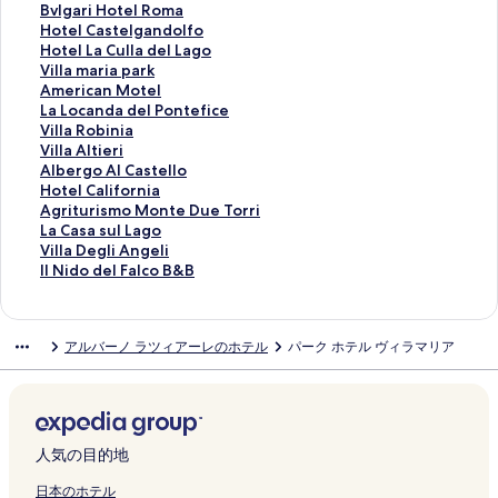
o
P
z
a
r
o
S
l
l
t
&
B
Bvlgari Hotel Roma
n
a
z
e
a
t
u
C
a
e
B
v
H
Hotel Castelgandolfo
R
r
o
s
l
e
i
a
A
l
i
l
o
H
Hotel La Culla del Lago
o
k
l
a
a
l
t
s
r
L
l
g
t
o
V
Villa maria park
o
H
a
r
g
R
e
t
i
o
L
a
e
t
i
A
American Motel
m
o
の
i
o
o
s
e
c
u
a
r
l
e
l
m
L
La Locanda del Pontefice
s
t
ペ
の
の
m
H
l
c
i
g
i
C
l
l
e
a
V
Villa Robinia
の
e
ー
ペ
ペ
a
o
V
i
s
o
H
a
L
a
r
L
i
V
Villa Altieri
ペ
l
ジ
ー
ー
C
t
e
a
I
d
o
s
a
m
i
o
l
i
A
Albergo Al Castello
ー
の
を
ジ
ジ
i
e
c
の
I
i
t
t
C
a
c
c
l
l
l
H
Hotel California
ジ
ペ
開
を
を
a
l
c
ペ
の
N
e
e
u
r
a
a
a
l
b
o
A
Agriturismo Monte Due Torri
を
ー
く
開
開
m
R
h
ー
ペ
e
l
l
l
i
n
n
R
a
e
t
g
L
La Casa sul Lago
開
ジ
リ
く
く
p
e
i
ジ
ー
m
R
g
l
a
M
d
o
A
r
e
r
a
V
Villa Degli Angeli
く
を
ン
リ
リ
i
s
o
を
ジ
i
o
a
a
p
o
a
b
l
g
l
i
C
i
I
Il Nido del Falco B&B
リ
開
ク
ン
ン
n
i
の
開
を
の
m
n
d
a
t
d
i
t
o
C
t
a
l
l
ン
く
ク
ク
o
d
ペ
く
開
ペ
a
d
e
r
e
e
n
i
A
a
u
s
l
N
ク
リ
の
e
ー
リ
く
ー
の
o
l
k
l
l
i
e
l
l
r
a
a
i
アルバーノ ラツィアーレのホテル
パーク ホテル ヴィラマリア
ン
ペ
n
ジ
ン
リ
ジ
ペ
l
L
の
の
P
a
r
C
i
i
s
D
d
ク
ー
c
を
ク
ン
を
ー
f
a
ペ
ペ
o
の
i
a
f
s
u
e
o
ジ
e
開
ク
開
ジ
o
g
ー
ー
n
ペ
の
s
o
m
l
g
d
を
の
く
く
を
の
o
ジ
ジ
t
ー
ペ
t
r
o
L
l
e
開
ペ
リ
リ
開
ペ
の
を
を
e
ジ
ー
e
n
M
a
i
l
く
ー
ン
ン
く
ー
ペ
開
開
f
を
ジ
l
i
o
g
A
F
人気の目的地
リ
ジ
ク
ク
リ
ジ
ー
く
く
i
開
を
l
a
n
o
n
a
ン
を
ン
を
ジ
リ
リ
c
く
開
o
の
t
の
g
l
日本のホテル