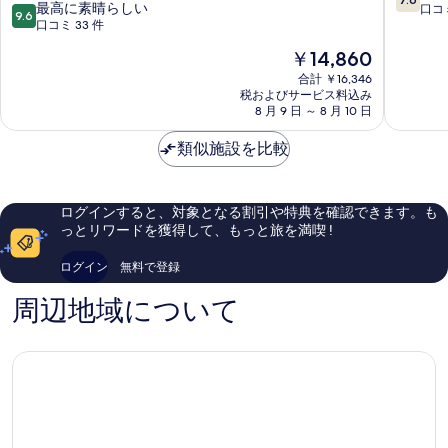
10
Albano
最高に素晴らしい
ズ
段
口コミ
9.6
段
Laziale
口コミ 33 件
モ
階
階
モ
中
現
￥14,860
中
ン
7.6、
在
9.6、
合計 ￥16,346
テ
良
の
税およびサービス料込み
最
デ
い、
料
8 月 9 日 ～ 8 月 10 日
高
ュ
口
金
に
ー
コ
は
類似施設を比較
素
ト
ミ
￥14,860
晴
ッ
136
ら
リ
件
し
Genzan
件
ログインすると、対象となる割引や特典を確認できます。も
い、
di
の
っとリワードを獲得して、もっと旅を満喫 !
口
Roma
口
コ
コ
ログイン
無料で登録
ミ
ミ
33
周辺地域について
件
件
の
口
コ
ミ