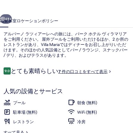
ヴ
前へ
次へ
ィ
45+
概要
客室
ロケーション
ポリシー
ラ
アルバーノ ラツィアーレへの旅には、パーク ホテル ヴィラマリア
マ
をご利用ください。 屋外プールをご利用いただけるほか、2 か所の
レストランがあり、Villa Mariaではディナーをお召し上がりいただ
リ
けます。そのほかの人気設備としてバー / ラウンジ、スナックバー
ア
/ デリ、およびテラスがあります。
の
口
とても素晴らしい
9.0
7 件の口コミをすべて表示
10段階中9.0
写
コ
ミ
屋外プール
真
人気の設備とサービス
ギ
ャ
プール
朝食 (無料)
ラ
駐車場 (無料)
WiFi (無料)
リ
レストラン
冷房
ー
すべて見る