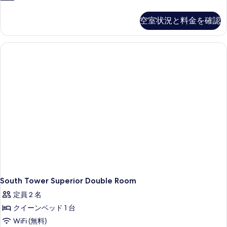
る
Twin
て
Room
空室状況と料金を確認
の
の
詳
写
細
真
を
表
示
す
る
South Tower Superior Double Room
定員 2 名
クイーンベッド 1 台
WiFi (無料)