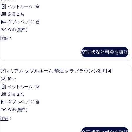
ー
ン
真
ド
の
ベッドルーム 1 室
ダ
を
ダ
す
定員 2 名
ブ
ー
表
ル
べ
ダブルベッド 1 台
ド
示
の
て
WiFi (無料)
詳
ダ
す
の
細
ス
詳細
ブ
る
タ
写
ル
ン
空室状況と料金を確認
真
ダ
ル
ー
を
ー
ド
プレミアム ダブルルーム 禁煙 クラブ
プ
表
11
ダ
プレミアム ダブルルーム 禁煙 クラブラウンジ利用可
ム
レ
ブ
示
禁
18 ㎡
ル
ミ
す
ル
煙
ベッドルーム 1 室
ア
る
ー
の
定員 2 名
ム
ム
禁
す
ダブルベッド 1 台
ダ
煙
べ
WiFi (無料)
の
ブ
て
詳
プ
詳細
ル
細
レ
の
ル
ミ