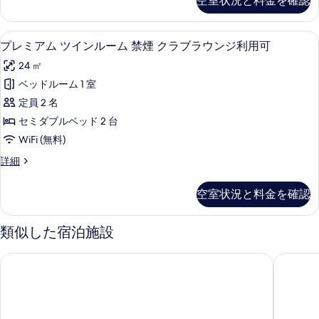
空室状況と料金を確認
写
ア
ー
ム
真
ム
ダ
羽毛の掛け布団、セーフティボックス 
プ
を
17
ブ
プレミアム ツインルーム 禁煙 クラブラウンジ利用可
禁
レ
ル
表
煙
24 ㎡
ル
ミ
示
ー
ク
ベッドルーム 1 室
ア
す
ム
ラ
定員 2 名
禁
ム
る
煙
ブ
セミダブルベッド 2 台
ツ
ク
ラ
WiFi (無料)
ラ
イ
ウ
ブ
プ
詳細
ン
ラ
レ
ン
ウ
ル
ミ
空室状況と料金を確認
ジ
ン
ア
ー
ジ
ム
利
ム
利
ツ
類似した宿泊施設
用
用
イ
禁
可
ン
可
ザ ロイヤルパークホテル 京都三条
Four Po
煙
の
ル
の
詳
ー
ク
細
す
ム
ラ
禁
べ
煙
ブ