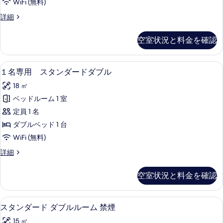
ム)
WiFi (無料)
ル
ル
の
ー
桜
詳細
ー
ム)
の
す
の
ム
間
空室状況と料金を確認
べ
詳
歌
禁
細
舞
て
煙
伎
羽毛の掛け布団、セーフティボックス 
１
の
8
ル
１名専用 スタンダードダブル
(ダ
名
ー
写
ブ
18 ㎡
ム
専
真
禁
ル
ベッドルーム 1 室
用
を
煙
ル
定員 1 名
(ダ
ス
表
ブ
ー
ダブルベッド 1 台
タ
示
ル
ム)
WiFi (無料)
ル
ン
す
の
ー
１
詳細
ダ
る
ム)
名
す
の
ー
専
空室状況と料金を確認
べ
詳
用
ド
細
ス
て
ダ
タ
羽毛の掛け布団、セーフティボックス 
ス
の
8
ン
スタンダード ダブルルーム 禁煙
ブ
タ
ダ
写
ル
15 ㎡