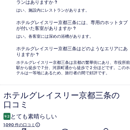
ランはありますか ?
はい、施設内にレストランがあります。
ホテルグレイスリー京都三条には、専用のホットタブ
が付いた客室がありますか ?
はい。各客室には深めの浴槽があります。
ホテルグレイスリー京都三条はどのようなエリアにあ
りますか ?
ホテルグレイスリー京都三条は京都の繁華街にあり、市役所前
駅から徒歩で 7 分、河原町通から徒歩で 2 分ほどです。このホ
テルは一等地にあるため、旅行者の間で好評です。
ホテルグレイスリー京都三条の
口
口コミ
コ
ミ
とても素晴らしい
9.2
1,090 件の口コミ