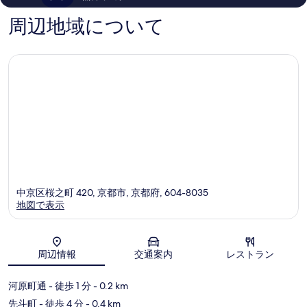
コ
街
ミ
す
ミ
1,547
周辺地域について
994
る
件
件
件
件
の
の
口
口
コ
コ
ミ
ミ
中京区桜之町 420, 京都市, 京都府, 604-8035
地図で表示
地図
周辺情報
交通案内
レストラン
河原町通
- 徒歩 1 分
- 0.2 km
先斗町
- 徒歩 4 分
- 0.4 km