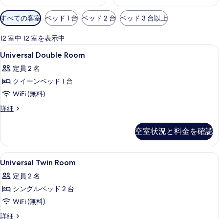
利
すべての客室
ベッド 1 台
ベッド 2 台
ベッド 3 台以上
用
可
12 室中 12 室を表示中
能
Universal
羽毛の掛け布団、セーフティボックス 
1
Universal Double Room
な
Double
客
定員 2 名
Room
室
クイーンベッド 1 台
の
の
WiFi (無料)
す
絞
べ
Universal
詳細
り
Double
て
込
Room
空室状況と料金を確認
み
の
の
条
詳
写
細
件
Universal
羽毛の掛け布団、セーフティボックス 
真
1
Universal Twin Room
Twin
を
定員 2 名
Room
表
シングルベッド 2 台
の
示
WiFi (無料)
す
す
べ
Universal
詳細