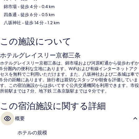
錦市場
- 徒歩 4 分
- 0.4 km
四条通
- 徒歩 6 分
- 0.5 km
八坂神社
- 徒歩 14 分
- 1.2 km
この施設について
ホテルグレイスリー京都三条
ホテルグレイスリー京都三条は、錦市場および河原町通から徒歩わずか
5 分圏内の便利な立地にあります。WiFiおよび有線インターネットアク
セスを無料でご利用いただけます。また、八坂神社および二条城は車で
5 分の距離にあります。旅行者は親切なスタッフや朝食を評価していま
す。この宿泊施設からは歩いてすぐ公共交通機関を利用できます。市役
所前駅までは 7 分、地下鉄 三条京阪駅までは 9 分です。
この宿泊施設に関する詳細
概要
ホテルの規模