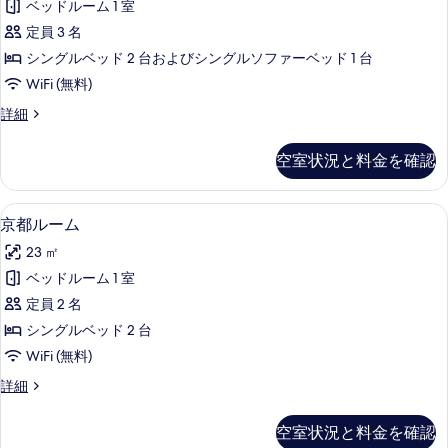
ル
煙
ベッドルーム 1 室
ル
ー
の
定員 3 名
ム
ル
禁
す
シングルベッド 2 台およびシングルソファーベッド 1 台
ー
煙
べ
WiFi (無料)
の
ム
て
詳
ト
詳細
禁
細
リ
の
煙
プ
空室状況と料金を確認
写
ル
の
ル
真
す
ー
京都ルーム | 羽毛の掛け布団、セーフ
京
を
12
ム
京都ルーム
べ
都
禁
表
て
23 ㎡
煙
ル
示
の
の
ベッドルーム 1 室
ー
す
詳
写
定員 2 名
細
ム
る
真
シングルベッド 2 台
の
を
WiFi (無料)
す
表
京
詳細
べ
都
示
て
ル
空室状況と料金を確認
す
ー