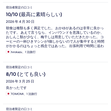
宿泊者限定の口コミ
10/10 (最高に素晴らしい)
2026 年 4 月 30 日
朝食は種類も多く満足でした。 おかゆがあるのは非常に良かっ
たです。 あえて言うなら、インバウンドを意識しているのか、
おしんこ類が少なく、梅干しは用意していただきたかった。 コ
ーヒーの一杯ひきマシンが1個しかないので人が集中すると時間
がかかるのはちょっと残念ではあった。 出張利用で時間に追わ
れている人は、少し不便な感じがします。
hirokazu、1 泊旅行
宿泊者限定の口コミ
8/10 (とても良い)
2026 年 3 月 25 日
良かったです
TOMOMI、1 泊旅行
宿泊者限定の口コミ