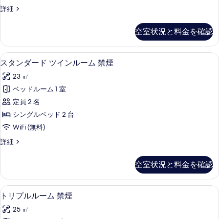
South
詳細
Tower
Superior
空室状況と料金を確認
Double
Room
の
羽毛の掛け布団、セーフティボックス 
ス
11
詳
スタンダード ツインルーム 禁煙
タ
細
23 ㎡
ン
ベッドルーム 1 室
ダ
定員 2 名
ー
シングルベッド 2 台
ド
WiFi (無料)
ツ
ス
詳細
イ
タ
ン
ン
空室状況と料金を確認
ダ
ル
ー
ー
ド
トリプルルーム 禁煙 | 羽毛の掛け布
ト
7
ツ
トリプルルーム 禁煙
ム
リ
イ
禁
25 ㎡
ン
プ