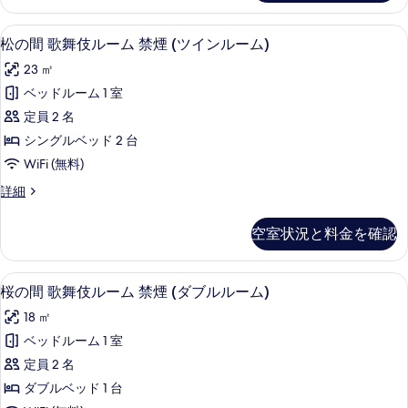
の
ム
る
写
の
松の間 歌舞伎ルーム 禁煙 (ツインルー
松
11
詳
松の間 歌舞伎ルーム 禁煙 (ツインルーム)
真
の
細
を
23 ㎡
間
表
ベッドルーム 1 室
歌
示
定員 2 名
舞
す
シングルベッド 2 台
伎
る
WiFi (無料)
ル
松
詳細
ー
の
ム
間
空室状況と料金を確認
歌
禁
舞
煙
伎
桜の間 歌舞伎ルーム 禁煙 (ダブルルーム
桜
12
ル
桜の間 歌舞伎ルーム 禁煙 (ダブルルーム)
(ツ
の
ー
イ
18 ㎡
ム
間
禁
ン
ベッドルーム 1 室
歌
煙
ル
定員 2 名
(ツ
舞
イ
ー
ダブルベッド 1 台
伎
ン