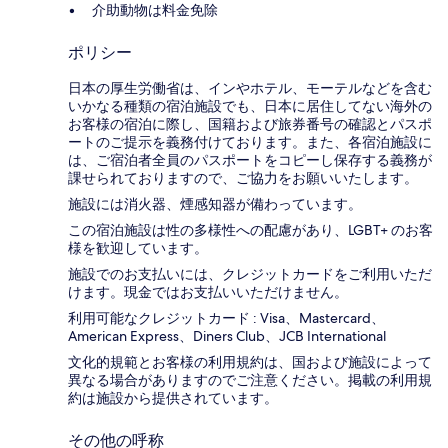
介助動物は料金免除
ポリシー
日本の厚生労働省は、インやホテル、モーテルなどを含む
いかなる種類の宿泊施設でも、日本に​居住してない海外の
お客様の宿泊に際し、国籍および旅券番号の確認とパスポ
ートのご提示を義務付け​ております。また、各宿泊施設に
は、ご宿泊者全員のパスポートをコピーし保存する義務が
課せられておりますの​で、ご協力をお願いいたします。
施設には消火器、煙感知器が備わっています。
この宿泊施設は性の多様性への配慮があり、LGBT+ のお客
様を歓迎しています。
施設でのお支払いには、クレジットカードをご利用いただ
けます。現金ではお支払いいただけません。
利用可能なクレジットカード : Visa、Mastercard、
American Express、Diners Club、JCB International
文化的規範とお客様の利用規約は、国および施設によって
異なる場合がありますのでご注意ください。掲載の利用規
約は施設から提供されています。
その他の呼称