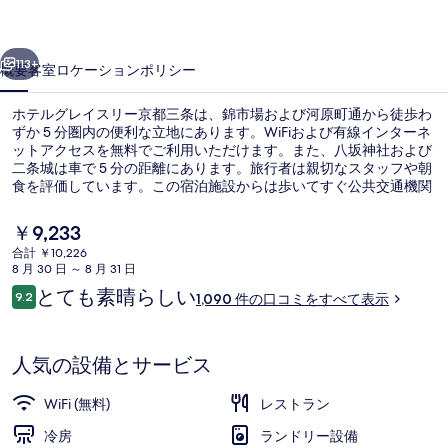
ス
前へ
次へ
リ
113+
概要
客室
ロケーション
ポリシー
ー
ホテルグレイスリー京都三条は、錦市場および河原町通から徒歩わ
京
ずか 5 分圏内の便利な立地にあります。WiFiおよび有線インターネ
ットアクセスを無料でご利用いただけます。また、八坂神社および
都
二条城は車で 5 分の距離にあります。旅行者は親切なスタッフや朝
三
食を評価しています。この宿泊施設からは歩いてすぐ公共交通機関
を利用できます。市役所前駅までは 7 分、地下鉄 三条京阪駅までは
条
9 分です。
現
￥9,233
在
の
合計 ￥10,226
の
8 月 30 日 ～ 8 月 31 日
羽毛の掛け布団、セーフティボックス 
写
料
口
とても素晴らしい
9.2
1,090 件の口コミをすべて表示
金
10段階中9.2
真
コ
は
ミ
￥9,233
ギ
で
人気の設備とサービス
す
ャ
WiFi (無料)
レストラン
ラ
冷房
ランドリー設備
リ