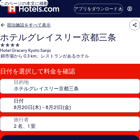
このページの本文に移動
アプリをダウンロード
宿泊施設をすべて表示
ホテルグレイスリー京都三条
4.0
Hotel Gracery Kyoto Sanjo
つ
錦市場から 0.3 km、レストランがあるホテル
星
宿
日付を選択して料金を確認
泊
施
目的地
設
日付
旅行者