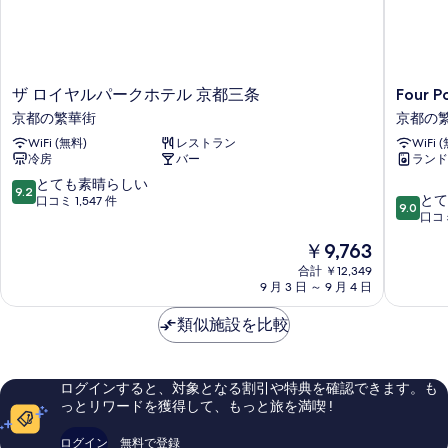
て
ク
ラ
ラ
の
ウ
ブ
写
ラ
ン
ウ
真
ザ
Four
ザ ロイヤルパークホテル 京都三条
Four P
ジ
ン
ロ
Points
を
京都の繁華街
京都の
ジ
利
イ
Flex
利
表
WiFi (無料)
レストラン
WiFi 
ヤ
By
用
用
冷房
バー
ランド
ル
Sherato
示
可
可
パ
京
10
とても素晴らしい
す
の
9.2
10
ー
都
とて
段
口コミ 1,547 件
の
9.0
詳
る
段
ク
御
口コミ
階
細
す
階
ホ
池
中
現
￥9,763
中
テ
京
べ
9.2、
在
9.0、
ル
合計 ￥12,349
都
と
て
の
9 月 3 日 ～ 9 月 4 日
と
京
の
て
料
の
て
都
繁
も
金
類似施設を比較
も
三
華
素
写
は
素
条
街
晴
￥9,763
真
晴
京
ら
ら
都
し
を
ログインすると、対象となる割引や特典を確認できます。も
し
の
い、
っとリワードを獲得して、もっと旅を満喫 !
表
い、
繁
口
口
華
コ
示
ログイン
無料で登録