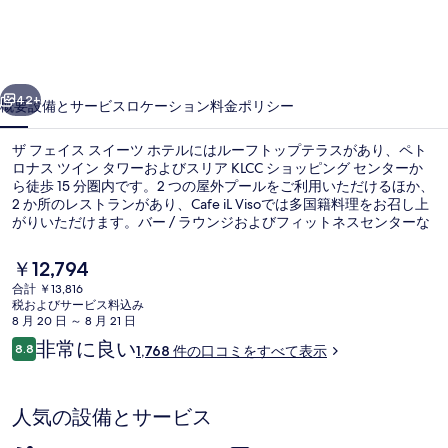
ス
ス
イ
前へ
次へ
ー
42+
概要
設備とサービス
ロケーション
料金
ポリシー
ツ
ザ フェイス スイーツ ホテルにはルーフトップテラスがあり、ペト
ホ
ロナス ツイン タワーおよびスリア KLCC ショッピング センターか
ら徒歩 15 分圏内です。2 つの屋外プールをご利用いただけるほか、
テ
2 か所のレストランがあり、Cafe iL Visoでは多国籍料理をお召し上
ル
がりいただけます。バー / ラウンジおよびフィットネスセンターな
どの人気設備のほか、アパートメントには簡易キッチンや洗濯機 /
の
乾燥機など便利な設備も備わっています。旅行者はプールや親切な
現
￥12,794
スタッフを評価しています。周辺ではさまざまな公共交通機関を利
在
写
合計 ￥13,816
用できます。地下鉄ブキッ ナナス駅までは 3 分、地下鉄ダン ワギ
の
税およびサービス料込み
駅までは 5 分です。
外観
真
料
8 月 20 日 ～ 8 月 21 日
金
口
非常に良い
ギ
8.8
1,768 件の口コミをすべて表示
は
10段階中8.8
コ
￥12,794
ャ
ミ
で
す
ラ
人気の設備とサービス