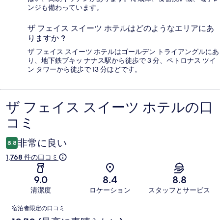
ンジも備わっています。
ザ フェイス スイーツ ホテルはどのようなエリアにあ
りますか ?
ザ フェイス スイーツ ホテルはゴールデン トライアングルにあ
り、地下鉄ブキッ ナナス駅から徒歩で 3 分、ペトロナス ツイ
ン タワーから徒歩で 13 分ほどです。
ザ フェイス スイーツ ホテルの口
口
コミ
コ
ミ
非常に良い
8.8
1,768 件の口コミ
9.0
8.4
8.8
清潔度
ロケーション
スタッフとサービス
口
宿泊者限定の口コミ