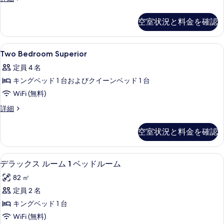
る
Bedroom
て
Deluxe
空室状況と料金を確認
の
の
詳
写
細
Two
セーフティボックス (室内)、デスク
真
3
Two Bedroom Superior
Bedroom
を
定員 4 名
Superior
表
キングベッド 1 台およびクイーンベッド 1 台
の
示
WiFi (無料)
す
す
べ
Two
詳細
る
Bedroom
て
Superior
空室状況と料金を確認
の
の
詳
写
細
大型冷蔵庫、電子レンジ、食器洗い機
デ
真
5
デラックス ルーム 1 ベッドルーム
ラ
を
82 ㎡
ッ
表
定員 2 名
ク
示
キングベッド 1 台
ス
す
WiFi (無料)
ル