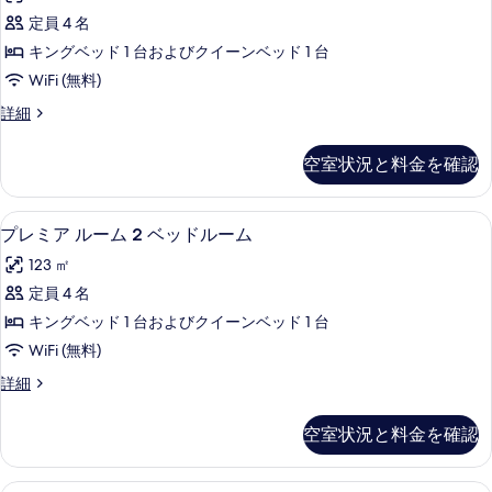
を
ッ
ル
ベ
定員 4 名
表
ク
ッ
ー
キングベッド 1 台およびクイーンベッド 1 台
ド
示
ス
ム
ル
WiFi (無料)
す
ル
ー
の
デ
詳細
ム
る
ー
ラ
す
の
ム
ッ
詳
べ
空室状況と料金を確認
ク
細
2
て
ス
ベ
ル
の
プレミア ルーム 2 ベッドルーム |
プ
5
ー
ッ
プレミア ルーム 2 ベッドルーム
写
レ
ム
ド
123 ㎡
2
真
ミ
ル
ベ
定員 4 名
を
ア
ッ
ー
キングベッド 1 台およびクイーンベッド 1 台
ド
表
ル
ム
ル
WiFi (無料)
示
ー
ー
の
プ
詳細
ム
す
ム
レ
す
の
る
2
ミ
詳
べ
空室状況と料金を確認
ア
ベ
細
て
ル
ッ
ー
プレミア ルーム 1 ベッドルーム (G