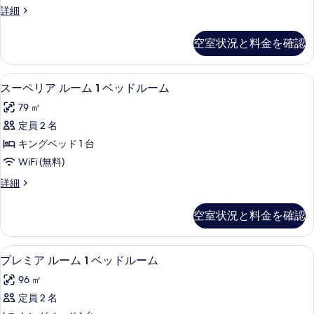
る
デ
詳細
ー
ラ
ム
ッ
空室状況と料金を確認
ク
1
ス
ベ
ル
セーフティボックス (室内)、デスク
ス
4
ー
ッ
スーペリア ルーム 1 ベッドルーム
ー
ム
ド
79 ㎡
1
ペ
ル
ベ
定員 2 名
リ
ッ
ー
キングベッド 1 台
ド
ア
ム
ル
WiFi (無料)
ル
ー
の
ス
詳細
ム
ー
ー
す
の
ム
ペ
詳
べ
空室状況と料金を確認
リ
細
1
て
ア
ベ
ル
の
プレミア ルーム 1 ベッドルーム |
プ
5
ー
ッ
プレミア ルーム 1 ベッドルーム
写
レ
ム
ド
96 ㎡
1
真
ミ
ル
ベ
定員 2 名
を
ア
ッ