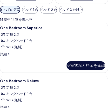
利
すべての客室
ベッド 1 台
ベッド 2 台
ベッド 3 台以上
用
可
14 室中 14 室を表示中
能
One
セーフティボックス (室内)、デスク
5
One Bedroom Superior
な
Bedroom
客
定員 2 名
Superior
室
キングベッド 1 台
の
の
WiFi (無料)
す
絞
べ
One
詳細
り
Bedroom
て
込
Superior
空室状況と料金を確認
み
の
の
条
詳
写
細
件
One
セーフティボックス (室内)、デスク
真
6
One Bedroom Deluxe
Bedroom
を
定員 2 名
Deluxe
表
キングベッド 1 台
の
示
WiFi (無料)
す
す
べ
One
詳細