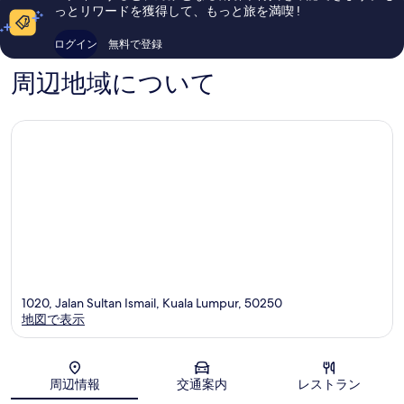
セ
ル
い、
い、
っとリワードを獲得して、もっと旅を満喫 !
ン
ン
口
口
ト
プ
コ
コ
ログイン
無料で登録
ラ
ー
ミ
ミ
ル
ル
1,010
2,448
周辺地域について
Kuala
ブ
件
件
Lumpur
キ
件
件
ッ
の
の
ビ
口
口
ン
コ
コ
タ
ミ
ミ
ン
1020, Jalan Sultan Ismail, Kuala Lumpur, 50250
地図で表示
地図
周辺情報
交通案内
レストラン