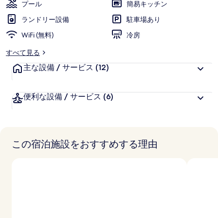
リ
プール
簡易キッチン
ー
ランドリー設備
駐車場あり
WiFi (無料)
冷房
すべて見る
主な設備 / サービス
(12)
便利な設備 / サービス
(6)
この宿泊施設をおすすめする理由