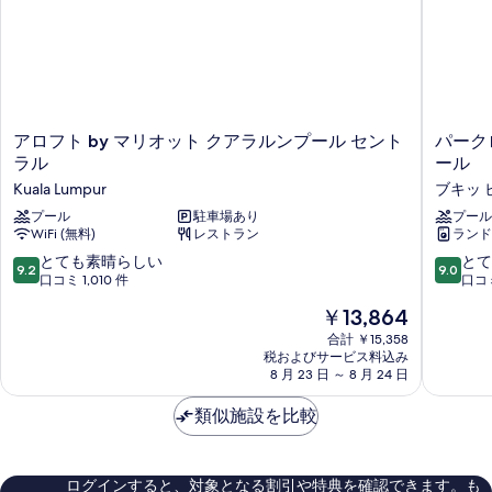
ッ
2
写
ド
ベ
真
ッ
ル
ド
を
ー
ル
表
ー
ム
示
ム
ア
パ
アロフト by マリオット クアラルンプール セント
パーク
の
の
す
ロ
ー
ラル
ール
詳
す
フ
ク
る
細
Kuala Lumpur
ブキッ 
ト
ロ
べ
by
プール
駐車場あり
イ
プール
て
WiFi (無料)
レストラン
ランド
マ
ヤ
の
リ
ル
10
10
とても素晴らしい
とて
9.2
9.0
オ
サ
段
段
口コミ 1,010 件
口コミ
写
ッ
ー
階
階
現
真
￥13,864
ト
ビ
中
中
在
ク
ス
9.2、
9.0、
合計 ￥15,358
を
の
ア
ス
税およびサービス料込み
と
と
表
料
ラ
8 月 23 日 ～ 8 月 24 日
イ
て
て
金
ル
ー
も
も
示
は
ン
類似施設を比較
ト
素
素
す
￥13,864
プ
ク
晴
晴
ー
ア
る
ら
ら
ル
ラ
し
し
ログインすると、対象となる割引や特典を確認できます。も