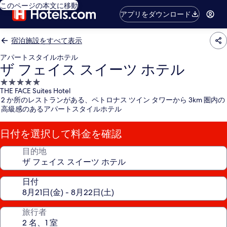
このページの本文に移動
アプリをダウンロード
宿泊施設をすべて表示
アパートスタイルホテル
ザ フェイス スイーツ ホテル
5.0
THE FACE Suites Hotel
つ
2 か所のレストランがある、ペトロナス ツイン タワーから 3km 圏内の
星
高級感のあるアパートスタイルホテル
宿
泊
日付を選択して料金を確認
施
設
目的地
日付
旅行者