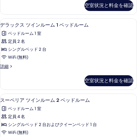
細
ル
ペ
て
空室状況と料金を確認
リ
ー
の
ア
ム
ツ
写
セーフティボックス (室内)、デスク
デ
5
イ
デラックス ツインルーム 1 ベッドルーム
1
真
ラ
ン
ベ
ベッドルーム 1 室
ル
を
ッ
ッ
ー
定員 2 名
表
ク
ム
ド
シングルベッド 2 台
1
示
ス
ル
ベ
WiFi (無料)
す
ツ
ッ
ー
デ
詳細
る
ド
イ
ラ
ム
ル
ン
ッ
ー
の
空室状況と料金を確認
ク
ム
ル
す
ス
の
ー
ツ
詳
べ
セーフティボックス (室内)、デスク
ス
4
イ
スーペリア ツインルーム 2 ベッドルーム
ム
細
て
ー
ン
1
ベッドルーム 1 室
ル
の
ペ
ベ
ー
定員 4 名
写
リ
ム
ッ
シングルベッド 2 台およびクイーンベッド 1 台
1
真
ア
ド
ベ
WiFi (無料)
を
ツ