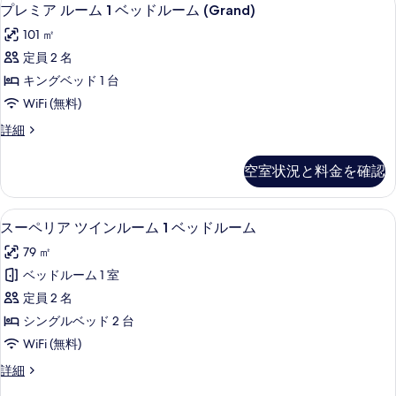
の
プ
4
ム
ド
プレミア ルーム 1 ベッドルーム (Grand)
写
レ
2
ル
101 ㎡
ベ
真
ミ
ー
ッ
定員 2 名
を
ア
ド
ム
キングベッド 1 台
ル
表
ル
の
ー
WiFi (無料)
示
ー
ム
す
プ
詳細
の
す
ム
レ
べ
詳
る
1
ミ
細
て
空室状況と料金を確認
ア
ベ
の
ル
ッ
ー
写
セーフティボックス (室内)、デスク
ス
4
ム
ド
スーペリア ツインルーム 1 ベッドルーム
真
ー
1
ル
79 ㎡
ベ
を
ペ
ー
ッ
ベッドルーム 1 室
表
リ
ド
ム
定員 2 名
ル
示
ア
(Grand)
ー
シングルベッド 2 台
す
ツ
ム
の
WiFi (無料)
(Grand)
る
イ
す
の
ス
詳細
ン
詳
べ
ー