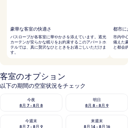
豪華な客室の快適さ
都市に
バスローブが各客室に華やかさを添えています。遮光
市内中
カーテンが安らかな眠りをお約束するこのアパートホ
備えた
テルでは、真に贅沢なひとときをお過ごしいただけま
と都会
す。
客室のオプション
以下の期間の空室状況をチェック
今夜 8月 7 - 8月 8 の空室状況をチェック
明日 8月 8 - 8月 9 の空室
今夜
明日
8月 7 - 8月 8
8月 8 - 8月 9
今週末 8月 7 - 8月 9 の空室状況をチェック
来週末 8月 14 - 8月 16 の
今週末
来週末
8月 7 - 8月 9
8月 14 - 8月 16