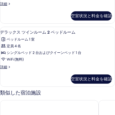
ッ
ル
ス
詳細
ド
表
イ
ー
ー
ル
示
ン
ペ
ー
ム
空室状況と料金を確認
リ
す
ム
ル
の
ア
の
る
ー
ツ
詳
す
セーフティボックス (室内)、デスク
デ
4
イ
デラックス ツインルーム 2 ベッドルーム
ム
細
べ
ラ
ン
2
ベッドルーム 1 室
ル
て
ッ
ベ
ー
定員 4 名
の
ク
ム
ッ
シングルベッド 2 台およびクイーンベッド 1 台
2
写
ス
ド
ベ
WiFi (無料)
真
ツ
ッ
ル
デ
詳細
ド
を
イ
ラ
ー
ル
表
ン
ッ
ー
ム
空室状況と料金を確認
ク
示
ム
ル
の
ス
の
す
ー
ツ
詳
類似した宿泊施設
す
イ
る
ム
細
べ
ン
2
アロフト by マリオット クアラルンプール セントラル
パークロ
ル
て
ベ
ー
の
ム