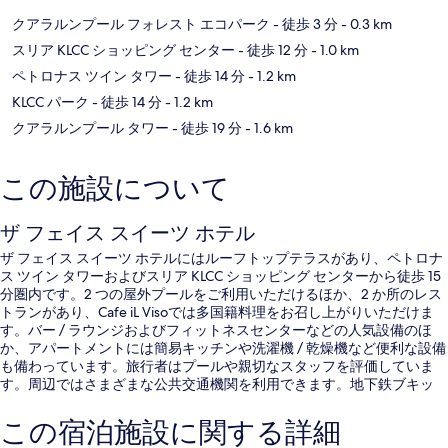
クアラルンプール フォレスト エコパーク
- 徒歩 3 分
- 0.3 km
スリア KLCC ショッピング センター
- 徒歩 12 分
- 1.0 km
ペトロナス ツイン タワー
- 徒歩 14 分
- 1.2 km
KLCC パーク
- 徒歩 14 分
- 1.2 km
クアラルンプール タワー
- 徒歩 19 分
- 1.6 km
この施設について
ザ フェイス スイーツ ホテル
ザ フェイス スイーツ ホテルにはルーフトップテラスがあり、ペトロナ
ス ツイン タワーおよびスリア KLCC ショッピング センターから徒歩 15
分圏内です。2 つの屋外プールをご利用いただけるほか、2 か所のレス
トランがあり、Cafe iL Visoでは多国籍料理をお召し上がりいただけま
す。バー / ラウンジおよびフィットネスセンターなどの人気設備のほ
か、アパートメントには簡易キッチンや洗濯機 / 乾燥機など便利な設備
も備わっています。旅行者はプールや親切なスタッフを評価していま
す。周辺ではさまざまな公共交通機関を利用できます。地下鉄ブキッ
ナナス駅までは 3 分、地下鉄ダン ワギ駅までは 5 分です。
この宿泊施設に関する詳細