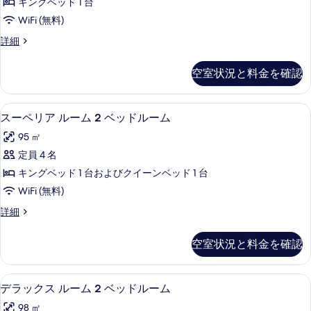
ー
キングベッド 1 台
ド
表
ル
ム
ル
WiFi (無料)
示
ー
ー
の
プ
詳細
ム
す
ム
レ
す
の
る
1
ミ
詳
べ
空室状況と料金を確認
ア
ベ
細
て
ル
ッ
ー
の
セーフティボックス (室内)、デスク
ス
4
ム
ド
スーペリア ルーム 2 ベッドルーム
写
ー
1
ル
95 ㎡
ベ
真
ペ
ー
ッ
定員 4 名
を
リ
ド
ム
キングベッド 1 台およびクイーンベッド 1 台
ル
表
ア
の
ー
WiFi (無料)
示
ル
ム
す
ス
詳細
の
す
ー
ー
べ
詳
る
ム
ペ
細
て
空室状況と料金を確認
リ
2
の
ア
ベ
ル
写
セーフティボックス (室内)、デスク
デ
3
ー
ッ
デラックス ルーム 2 ベッドルーム
真
ラ
ム
ド
98 ㎡
2