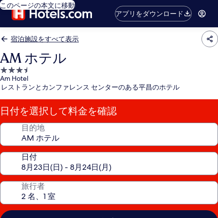
このページの本文に移動
アプリをダウンロード
宿泊施設をすべて表示
AM ホテル
3.5
Am Hotel
つ
レストランとカンファレンス センターのある平昌のホテル
星
宿
日付を選択して料金を確認
泊
施
目的地
設
日付
旅行者