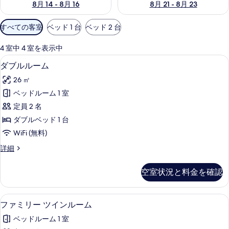
8月 14 - 8月 16
8月 21 - 8月 23
利
すべての客室
ベッド 1 台
ベッド 2 台
用
可
4 室中 4 室を表示中
能
セーフティボックス (室内)、デスク、防音
ダ
7
ダブルルーム
な
ブ
客
26 ㎡
ル
室
ベッドルーム 1 室
ル
の
定員 2 名
ー
絞
ダブルベッド 1 台
り
ム
WiFi (無料)
込
の
み
ダ
詳細
す
ブ
条
べ
ル
件
空室状況と料金を確認
ル
て
ー
の
ム
セーフティボックス (室内)、デスク、防音
フ
4
の
ファミリー ツインルーム
写
ァ
詳
真
ベッドルーム 1 室
細
ミ