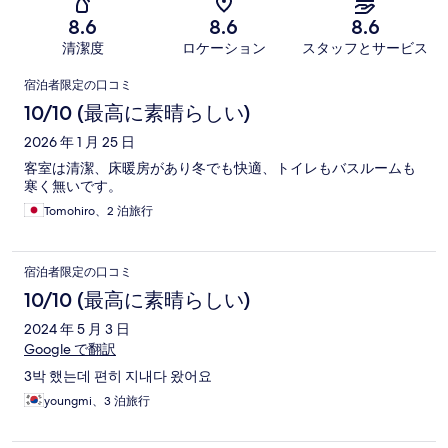
8.6
8.6
8.6
清潔度
ロケーション
スタッフとサービス
口
宿泊者限定の口コミ
コ
10/10 (最高に素晴らしい)
ミ
2026 年 1 月 25 日
客室は清潔、床暖房があり冬でも快適、トイレもバスルームも
寒く無いです。
Tomohiro、2 泊旅行
宿泊者限定の口コミ
10/10 (最高に素晴らしい)
2024 年 5 月 3 日
Google で翻訳
3박 했는데 편히 지내다 왔어요
youngmi、3 泊旅行