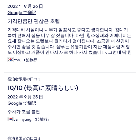
2022 年 9 月 26 日
Google で翻訳
가격만큼만 괜찮은 호텔
가격대비 시설이나 내부가 깔끔하고 좋다고 생각합니다. 침대가
특히 편해서 잠을 너무 잘 잤습니다. 다만, 청소상태와 어메니티는
요새 잘나오는 모텔보다 퀄리티가 떨어집니다. 조금만 더 신경써
주시면 좋을 것 같습니다. 샴푸는 유통기한이 지난 제품처럼 제형
도 이상하고 거품이 안나서 새로 하나 사서 썼습니다. 그런데 딱 한
가지 힘주어 말하고 싶은 부분은 바퀴벌레 입니다. 호텔에서 바퀴
Yoo、1 泊旅行
벌레 보기는 또 처음이에요ㅠㅠ... 새끼 바퀴벌레가 많길래 여기저
기 살펴보니 침대 아래쪽에 부화한 알 껍데기가 있었습니다. 제가
묵었던 호실은 1510호 입니다. 청소와 어메니티 그리고 바퀴벌레
宿泊者限定の口コミ
는 꼭 개선되었으면 좋겠습니다.
10/10 (最高に素晴らしい)
2022 年 9 月 25 日
Google で翻訳
주차가 조금 불편.
Jai myung、3 泊旅行
宿泊者限定の口コミ