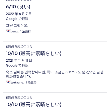
6/10 (良い)
2022 年 6 月 7 日
Google で翻訳
그냥 그랫어요.
Jung、1 泊旅行
宿泊者限定の口コミ
10/10 (最高に素晴らしい)
2021 年 11 月 11 日
Google で翻訳
숙소 길이는 만족합니다만, 폭이 조금만 30cm라도 넓었으면 금상
첨화였겠습니다.
taekyung、1 泊旅行
宿泊者限定の口コミ
10/10 (最高に素晴らしい)