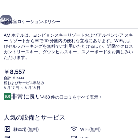
真
前へ
次へ
ギ
39+
概要
客室
ロケーション
ポリシー
ャ
AM ホテルは、ヨンピョンスキーリゾートおよびアルペンシア スキ
ラ
ー リゾートから車で 10 分圏内の便利な立地にあります。WiFiおよ
リ
びセルフパーキングを無料でご利用いただけるほか、近隣でクロス
カントリースキー、ダウンヒルスキー、スノーボードをお楽しみい
ー
ただけます。
現
￥8,557
在
合計 ￥9,413
の
税およびサービス料込み
薄型テレビ
料
8 月 17 日 ～ 8 月 18 日
金
口
非常に良い
8.8
433 件の口コミをすべて表示
は
10段階中8.8
コ
￥8,557
ミ
で
す
人気の設備とサービス
駐車場 (無料)
WiFi (無料)