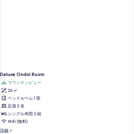
の
の
示
写
詳
す
細
真
る
を
表
示
す
る
Deluxe Ondol Room
マウンテンビュー
26 ㎡
ベッドルーム 1 室
定員 2 名
シングル布団 2 組
WiFi (無料)
Deluxe
詳細