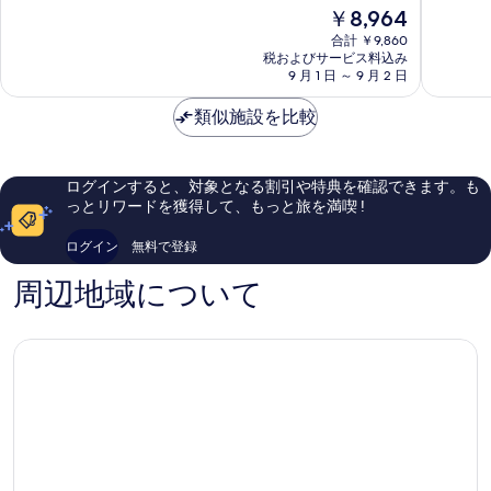
階
現
￥8,964
中
ー
中
在
9.0、
ツ
8.8、
合計 ￥9,860
の
と
バ
税およびサービス料込み
非
料
て
イ
9 月 1 日 ～ 9 月 2 日
常
金
も
ウ
に
は
素
ィ
類似施設を比較
良
￥8,964
晴
ン
い、
ら
ダ
口
し
ム
コ
ログインすると、対象となる割引や特典を確認できます。も
い、
カ
ミ
っとリワードを獲得して、もっと旅を満喫 !
口
ン
1,008
コ
ウ
件
ログイン
無料で登録
ミ
ォ
件
90
ン
の
周辺地域について
件
ピ
口
件
ョ
コ
の
ン
ミ
口
チ
コ
ャ
ミ
ン
Pyeongchang