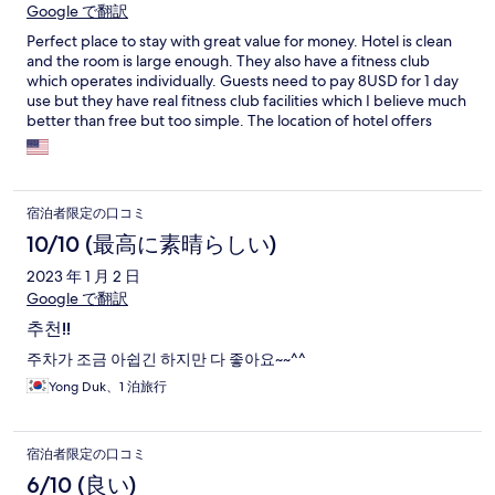
Google で翻訳
Perfect place to stay with great value for money. Hotel is clean
and the room is large enough. They also have a fitness club
which operates individually. Guests need to pay 8USD for 1 day
use but they have real fitness club facilities which I believe much
better than free but too simple. The location of hotel offers
multiple dinning options and massage places
宿泊者限定の口コミ
10/10 (最高に素晴らしい)
2023 年 1 月 2 日
Google で翻訳
추천!!
주차가 조금 아쉽긴 하지만 다 좋아요~~^^
Yong Duk、1 泊旅行
宿泊者限定の口コミ
6/10 (良い)