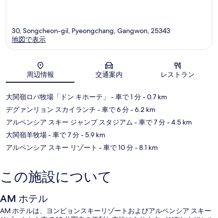
30, Songcheon-gil, Pyeongchang, Gangwon, 25343
地図で表示
地図
周辺情報
交通案内
レストラン
大関嶺ロバ牧場「ドン キホーテ」
- 車で 1 分
- 0.7 km
デグァンリョン スカイランチ
- 車で 6 分
- 6.2 km
アルペンシア スキー ジャンプ スタジアム
- 車で 7 分
- 4.5 km
大関嶺羊牧場
- 車で 7 分
- 5.9 km
アルペンシア スキー リゾート
- 車で 10 分
- 8.1 km
この施設について
AM ホテル
AM ホテルは、ヨンピョンスキーリゾートおよびアルペンシア スキー