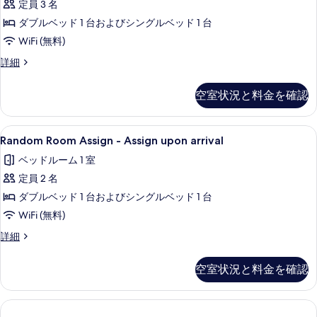
を
定員 3 名
リ
表
ダブルベッド 1 台およびシングルベッド 1 台
ー
示
WiFi (無料)
ツ
す
フ
詳細
イ
ァ
る
ン
ミ
空室状況と料金を確認
リ
ル
ー
ー
ツ
Random
セーフティボックス (室内)、デスク、防音
1
イ
Random Room Assign - Assign upon arrival
ム
Room
ン
の
ベッドルーム 1 室
ル
Assign
ー
す
定員 2 名
-
ム
Assign
べ
ダブルベッド 1 台およびシングルベッド 1 台
の
upon
詳
て
WiFi (無料)
細
arrival
の
Random
詳細
の
Room
写
Assign
す
空室状況と料金を確認
真
-
べ
Assign
を
upon
て
表
arrival