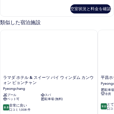
Ondol
Room
空室状況と料金を確認
の
詳
細
類似した宿泊施設
ラマダ ホテル & スイーツ バイ ウィンダム カンウォン ピョン
平昌ホテ
ラ
平
ラマダ ホテル & スイーツ バイ ウィンダム カンウ
平昌ホ
マ
昌
ォン ピョンチャン
Pyeong
ダ
ホ
Pyeongchang
駐車場 
ホ
テ
冷房
テ
プール
スパ
ル
ペット可
駐車場 (無料)
ル
ザ
10
&
マ
とて
10
非常に良い
9.0
8.8
段
ス
ル
口コミ
段
口コミ 1,008 件
階
イ
Pyeong