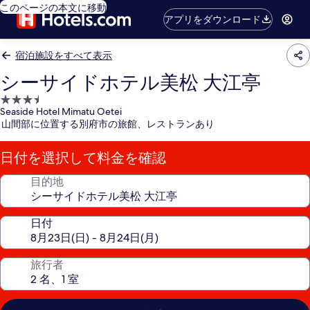
このページの本文に移動
アプリをダウンロード
宿泊施設をすべて表示
シーサイドホテル美松 大江亭
3.5
Seaside Hotel Mimatu Oetei
つ
山間部に位置する別府市の旅館、レストランあり
星
宿
日付を選択して料金を確認
泊
施
目的地
設
日付
旅行者