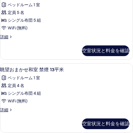
側
煙
て
ベッドルーム 1 室
の
和
詳
の
定員 5 名
室
細
写
シングル布団 5 組
12
真
WiFi (無料)
畳
を
海
詳細
禁
側
表
煙
和
空室状況と料金を確認
示
室
の
12
す
す
畳
セーフティボックス (室内)、WiFi (無料
眺
る
5
禁
べ
眺望おまかせ和室 禁煙 13平米
望
煙
て
ベッドルーム 1 室
の
お
の
詳
定員 4 名
ま
細
写
シングル布団 4 組
か
真
WiFi (無料)
せ
を
眺
詳細
和
望
表
室
お
示
空室状況と料金を確認
ま
禁
す
か