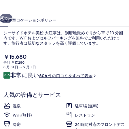
テ
前へ
次へ
ル
156+
概要
客室
ロケーション
ポリシー
美
シーサイドホテル美松 大江亭は、別府地獄めぐりから車で 10 分圏
松
内です。WiFiおよびセルフパーキングを無料でご利用いただけま
す。旅行者は親切なスタッフを高く評価しています。
大
江
現
￥15,680
在
亭
合計 ￥17,280
の
8 月 31 日 ～ 9 月 1 日
料
の
口
非常に良い
8.6
606 件の口コミをすべて表示
金
10段階中8.6
コ
温泉
写
は
ミ
￥15,680
真
で
人気の設備とサービス
す
ギ
温泉
駐車場 (無料)
ャ
WiFi (無料)
レストラン
ラ
冷房
24 時間対応のフロントデス
リ