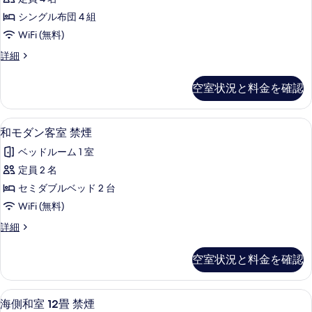
写
ビ
真
シングル布団 4 組
ュ
を
WiFi (無料)
ー
表
和
詳細
の
室
示
す
シ
空室状況と料金を確認
す
ー
べ
ビ
る
て
ュ
和モダン客室 禁煙 | セーフティボックス (
和
4
ー
和モダン客室 禁煙
の
モ
の
写
ベッドルーム 1 室
詳
ダ
細
真
定員 2 名
ン
を
セミダブルベッド 2 台
客
表
WiFi (無料)
室
示
和
詳細
禁
モ
す
煙
ダ
空室状況と料金を確認
る
ン
の
客
す
室
セーフティボックス (室内)、WiFi (無料
海
7
禁
海側和室 12畳 禁煙
べ