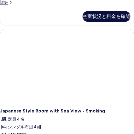
洋
海
詳細
付
の
側
室]
和
す
和
洋
の
空室状況と料金を確認
室
室]
べ
す
禁
の
て
煙
詳
べ
の
の
細
て
詳
写
細
の
真
写
を
真
表
を
示
表
す
示
る
す
る
Japanese Style Room with Sea View - Smoking
定員 4 名
シングル布団 4 組