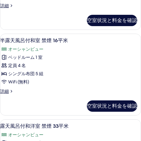
室
付
風
露
詳細
禁
呂
天
和
付
煙
風
空室状況と料金を確認
洋
和
呂
20
洋
付
室]
平
室]
和
セーフティボックス (室内)、WiFi (無料
半
の
の
3
室
米
半露天風呂付和室 禁煙 16平米
詳
露
禁
す
の
オーシャンビュー
細
煙
天
べ
す
20
ベッドルーム 1 室
風
て
平
べ
定員 4 名
米
呂
の
て
の
シングル布団 5 組
付
写
詳
の
WiFi (無料)
細
和
真
写
半
詳細
室
を
露
真
禁
天
表
を
空室状況と料金を確認
風
煙
示
表
呂
16
す
付
示
セーフティボックス (室内)、WiFi (無料
露
4
和
平
露天風呂付和洋室 禁煙 33平米
る
す
天
室
米
オーシャンビュー
禁
る
風