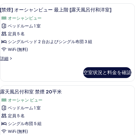
煙
せ
る
セーフティボックス (室内)、WiFi (無料
[禁
5
和
[禁煙] オーシャンビュー 最上階 [露天風呂付和洋室]
13
煙]
室
平
オーシャンビュー
禁
オ
米
煙
ベッドルーム 1 室
ー
13
の
定員 5 名
平
シ
す
米
シングルベッド 2 台およびシングル布団 3 組
ャ
の
べ
WiFi (無料)
詳
ン
て
細
[禁
詳細
ビ
煙]
の
ュ
オ
写
空室状況と料金を確認
ー
ー
真
シ
最
ャ
を
セーフティボックス (室内)、WiFi (無料
露
5
ン
露天風呂付和室 禁煙 20平米
上
表
天
ビ
階
オーシャン ビュー
ュ
示
風
ー
[露
ベッドルーム 1 室
す
呂
最
天
定員 5 名
上
る
付
階
風
シングル布団 5 組
和
[露
呂
WiFi (無料)
天