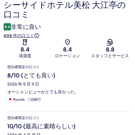
シーサイドホテル美松 大江亭の
口
口コミ
コ
ミ
非常に良い
8.6
606 件の口コミ
8.4
8.4
8.8
清潔度
ロケーション
スタッフとサービス
口
宿泊者限定の口コミ
コ
8/10 (とても良い)
ミ
2026 年 5 月 9 日
オーシャンビューがとても良かった。
Ryouta、1 泊旅行
宿泊者限定の口コミ
10/10 (最高に素晴らしい)