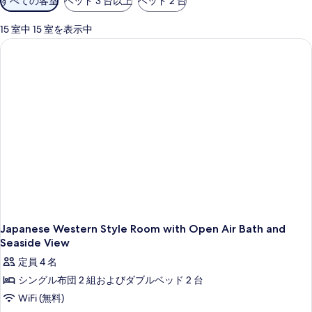
すべての客室
ベッド 3 台以上
ベッド 2 台
用
可
15 室中 15 室を表示中
能
な
客
室
の
絞
り
込
み
条
件
Japanese Western Style Room with Open Air Bath and
Seaside View
定員 4 名
シングル布団 2 組およびダブルベッド 2 台
WiFi (無料)