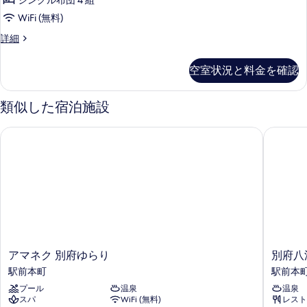
シングル布団 4 組
WiFi (無料)
Japanese
詳細
Style
Room
空室状況と料金を確認
with
Mountain
View
類似した宿泊施設
-
Non-
アマネク 別府ゆらり
別府八湯
Smoking
の
詳
細
ア
別
アマネク 別府ゆらり
別府八
マ
府
駅前本町
駅前本
ネ
八
プール
温泉
温泉
ク
湯
スパ
WiFi (無料)
レスト
別
御