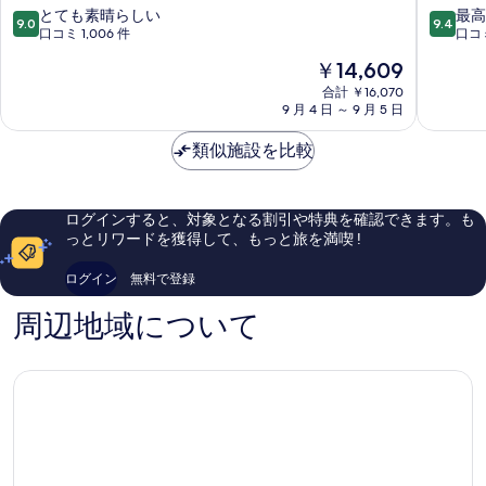
府
宿
10
10
とても素晴らしい
最高
9.0
9.4
ゆ
野
段
段
口コミ 1,006 件
口コミ
ら
乃
階
階
現
￥14,609
り
別
中
中
在
駅
府
9.0、
9.4、
合計 ￥16,070
の
前
9 月 4 日 ～ 9 月 5 日
駅
と
最
料
本
前
て
高
金
町
類似施設を比較
本
も
に
は
町
素
素
￥14,609
晴
晴
ら
ら
ログインすると、対象となる割引や特典を確認できます。も
し
し
っとリワードを獲得して、もっと旅を満喫 !
い、
い、
口
口
ログイン
無料で登録
コ
コ
ミ
ミ
周辺地域について
1,006
369
件
件
件
件
の
の
口
口
コ
コ
ミ
ミ