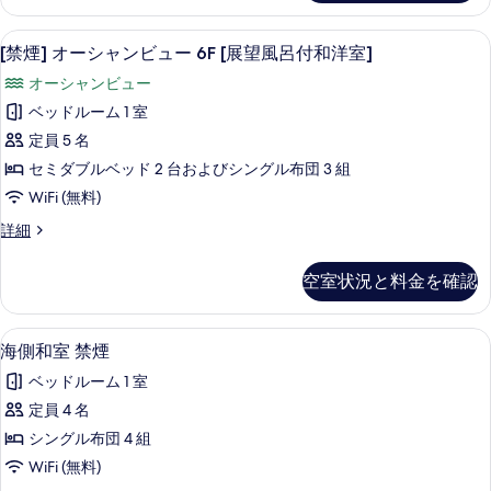
し
を
和
の
室
表
旅館のお食事処
[禁
1
バ
[禁煙] オーシャンビュー 6F [展望風呂付和洋室]
す
示
煙] オ
ス
べ
オーシャンビュー
無
す
ー
し
て
ベッドルーム 1 室
る
シ
の
の
定員 5 名
詳
ャ
細
写
セミダブルベッド 2 台およびシングル布団 3 組
ン
真
WiFi (無料)
ビ
を
[禁
詳細
ュ
煙] オ
表
ー
ー
空室状況と料金を確認
示
シ
6F
ャ
す
[展
ン
セーフティボックス (室内)、WiFi (無料
海
る
3
ビ
望
海側和室 禁煙
側
ュ
風
ベッドルーム 1 室
ー
和
呂
6F
定員 4 名
室
[展
付
シングル布団 4 組
望
禁
和
風
WiFi (無料)
煙
呂