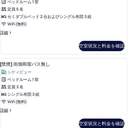
の
煙
ベッドルーム 1 室
呂
16
す
定員 5 名
平
付
べ
米
セミダブルベッド 2 台およびシングル布団 3 組
和
の
て
WiFi (無料)
詳
洋
の
細
露
詳細
室
天
写
禁
風
真
空室状況と料金を確認
呂
煙
を
付
33
和
表
[禁煙] 街側和室バス無し | セーフティボッ
[禁
2
洋
平
[禁煙] 街側和室バス無し
示
煙]
室
米
シティビュー
禁
す
街
の
煙
ベッドルーム 1 室
る
側
33
す
定員 3 名
平
和
べ
米
シングル布団 3 組
室
の
て
WiFi (無料)
詳
バ
の
細
[禁
詳細
ス
煙]
写
無
街
真
空室状況と料金を確認
側