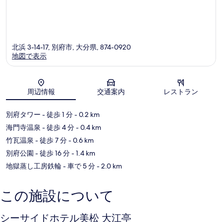
北浜 3-14-17, 別府市, 大分県, 874-0920
地図で表示
地図
周辺情報
交通案内
レストラン
別府タワー
- 徒歩 1 分
- 0.2 km
海門寺温泉
- 徒歩 4 分
- 0.4 km
竹瓦温泉
- 徒歩 7 分
- 0.6 km
別府公園
- 徒歩 16 分
- 1.4 km
地獄蒸し工房鉄輪
- 車で 5 分
- 2.0 km
この施設について
シーサイドホテル美松 大江亭