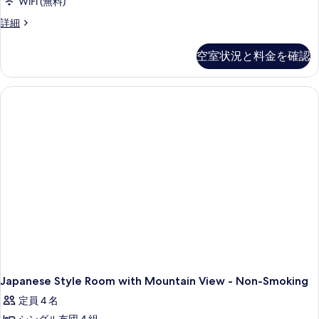
WiFi (無料)
Japanese
詳細
Style
Room
空室状況と料金を確認
with
Sea
View
-
Smoking
の
詳
細
Japanese Style Room with Mountain View - Non-Smoking
定員 4 名