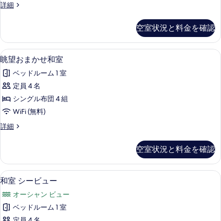
Japanese
詳細
Western
Style
空室状況と料金を確認
Room
with
Open
セーフティボックス (室内)、WiFi (無料
眺
5
Air
眺望おまかせ和室
望
Bath
ベッドルーム 1 室
and
お
Seaside
定員 4 名
ま
View
シングル布団 4 組
の
か
詳
WiFi (無料)
せ
細
眺
詳細
和
望
室
お
空室状況と料金を確認
ま
の
か
す
せ
セーフティボックス (室内)、WiFi (無料
和
9
和
和室 シービュー
べ
室
室
て
オーシャン ビュー
の
シ
詳
の
ベッドルーム 1 室
ー
細
定員 4 名