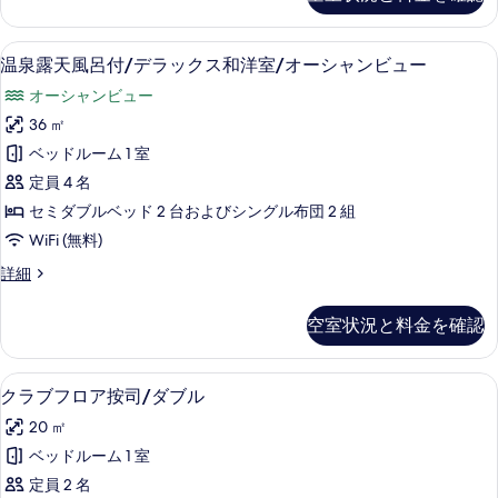
の
真
の
詳
べ
を
詳
細
温泉露天風呂付/デラックス和洋室/オー
温
て
細
22
温泉露天風呂付/デラックス和洋室/オーシャンビュー
表
泉
の
示
オーシャンビュー
露
写
す
36 ㎡
天
真
る
ベッドルーム 1 室
風
を
定員 4 名
呂
表
セミダブルベッド 2 台およびシングル布団 2 組
付/
示
WiFi (無料)
デ
す
温
詳細
ラ
る
泉
ッ
露
空室状況と料金を確認
天
ク
風
ス
呂
クラブフロア按司/ダブル | 羽毛の掛
ク
16
付/
クラブフロア按司/ダブル
和
ラ
デ
洋
20 ㎡
ラ
ブ
ッ
室/
ベッドルーム 1 室
フ
ク
オ
定員 2 名
ス