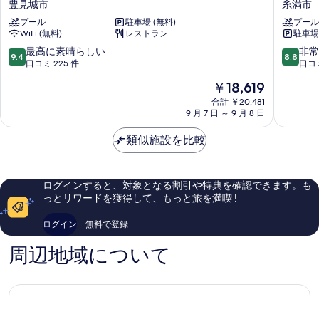
豊見城市
糸満市
エ
ア
長
ン
ア
プール
駐車場 (無料)
プール
島
ビ
ポ
ポ
WiFi (無料)
レストラン
駐車場
豊
ー
ー
ー
見
チ
10
10
最高に素晴らしい
非常
ト
9.4
8.8
城
ホ
段
段
口コミ 225 件
口コミ
ト
ビ
市
テ
階
階
ュ
ビ
現
￥18,619
ル
中
中
ー
在
＆
ュ
9.4、
8.8、
合計 ￥20,481
の
の
9 月 7 日 ～ 9 月 8 日
リ
最
非
ー
詳
料
ゾ
高
常
細
金
の
類似施設を比較
ー
に
に
は
ト
素
良
す
￥18,619
沖
晴
い、
べ
縄
ら
口
ログインすると、対象となる割引や特典を確認できます。も
糸
し
コ
て
っとリワードを獲得して、もっと旅を満喫 !
満
い、
ミ
の
市
口
1,218
ログイン
無料で登録
コ
件
写
ミ
件
周辺地域について
真
225
の
を
件
口
件
コ
表
の
ミ
示
口