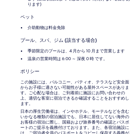
ります)
ペット
介助動物は料金免除
プール、スパ、ジム (該当する場合)
季節限定のプールは、4 月から 10 月まで営業します
温泉の営業時間は 6:00 ～ 深夜 0 時 です。
ポリシー
この施設には、バルコニー、パティオ、テラスなど安全面
からお子様に適さない可能性がある屋外スペースがありま
す。ご心配な場合は、ご到着前に施設にお問い合わせの
上、適切な客室に宿泊できるか確認することをおすすめし
ます。
日本の厚生労働省は、インやホテル、モーテルなどを含む
いかなる種類の宿泊施設でも、日本に​居住してない海外の
お客様の宿泊に際し、国籍および旅券番号の確認とパスポ
ートのご提示を義務付け​ております。また、各宿泊施設に
は、ご宿泊者全員のパスポートをコピーし保存する義務が