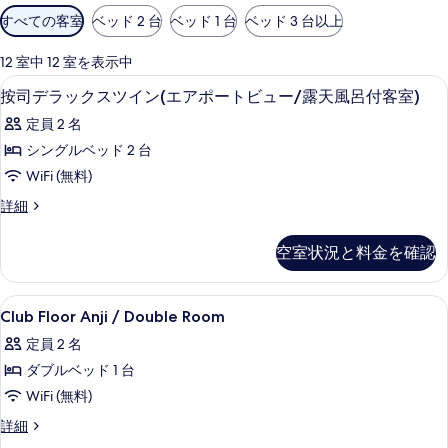
利
すべての客室
ベッド 2 台
ベッド 1 台
ベッド 3 台以上
用
可
12 室中 12 室を表示中
能
羽毛の掛け布団、セーフティボックス 
按
1
按司デラックスツイン(エアポートビュー/露天風呂付客室)
な
司
客
定員 2 名
デ
室
シングルベッド 2 台
ラ
の
WiFi (無料)
ッ
絞
按
詳細
り
ク
司
込
ス
デ
空室状況と料金を確認
み
ラ
ツ
条
ッ
イ
ク
件
Club
羽毛の掛け布団、セーフティボックス 
15
ス
Club Floor Anji / Double Room
ン
Floor
ツ
(エ
定員 2 名
イ
Anji
ン
ア
ダブルベッド 1 台
/
(エ
Double
ポ
WiFi (無料)
ア
Room
ポ
ー
Club
詳細
ー
の
Floor