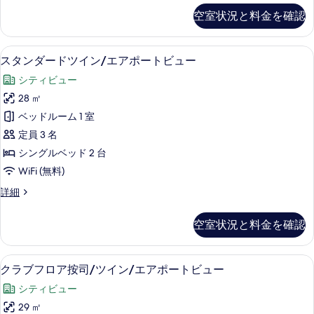
ビ
ー
室/
露
を
ト
空室状況と料金を確認
ュ
天
オ
ビ
表
風
ー
ュ
ー
示
呂
ー
スタンダードツイン/エアポートビュー 
ス
の
22
付/
スタンダードツイン/エアポートビュー
シ
す
の
タ
和
す
詳
ャ
シティビュー
る
洋
ン
細
べ
室/
ン
28 ㎡
ダ
て
オ
ビ
ベッドルーム 1 室
ー
ー
の
シ
ュ
定員 3 名
ド
写
ャ
ー
シングルベッド 2 台
ン
ツ
真
の
WiFi (無料)
ビ
イ
を
ュ
す
ス
詳細
ー
ン/
表
タ
べ
の
エ
ン
示
詳
空室状況と料金を確認
て
ダ
ア
細
す
ー
の
ポ
る
ド
クラブフロア按司/ツイン/エアポートビ
ク
写
28
ツ
クラブフロア按司/ツイン/エアポートビュー
ー
ラ
イ
真
ト
シティビュー
ン/
ブ
を
エ
ビ
29 ㎡