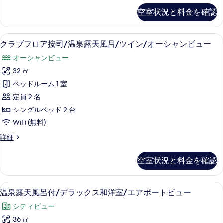
ト
ト
Anji
す
空室状況と料金を確認
ビ
ビ
/
ュ
べ
Double
ュ
ー/
Room
て
クラブフロア按司/温泉露天風呂/ツイン
ク
ー/
露
28
の
クラブフロア按司/温泉露天風呂/ツイン/オーシャンビュー
の
天
ラ
詳
露
オーシャンビュー
風
細
写
ブ
天
呂
32 ㎡
真
付
フ
風
ベッドルーム 1 室
客
を
ロ
呂
室)
定員 2 名
表
ア
の
付
シングルベッド 2 台
詳
示
按
客
細
WiFi (無料)
す
司/
室)
ク
詳細
る
温
の
ラ
泉
ブ
す
空室状況と料金を確認
フ
露
べ
ロ
天
て
ア
温泉露天風呂付/デラックス和洋室/エア
温
22
按
温泉露天風呂付/デラックス和洋室/エアポートビュー
風
の
泉
司/
呂/
シティビュー
写
温
露
泉
ツ
36 ㎡
真