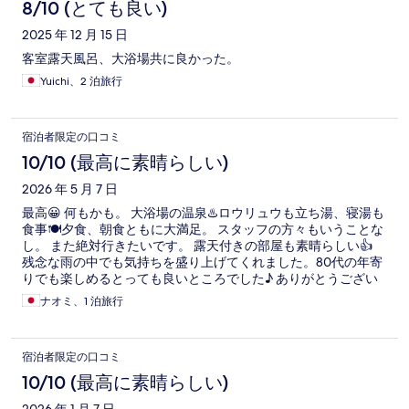
8/10 (とても良い)
2025 年 12 月 15 日
客室露天風呂、大浴場共に良かった。
Yuichi、2 泊旅行
宿泊者限定の口コミ
10/10 (最高に素晴らしい)
2026 年 5 月 7 日
最高😀 何もかも。 大浴場の温泉♨️ロウリュウも立ち湯、寝湯も
食事🍽️夕食、朝食ともに大満足。 スタッフの方々もいうことな
し。 また絶対行きたいです。 露天付きの部屋も素晴らしい👍
残念な雨の中でも気持ちを盛り上げてくれました。80代の年寄
りでも楽しめるとっても良いところでした♪ ありがとうござい
ました。
ナオミ、1 泊旅行
宿泊者限定の口コミ
10/10 (最高に素晴らしい)