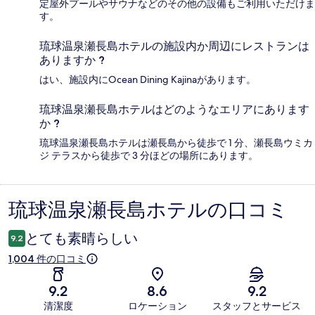
定屋外プールやサウナなどのその他の設備もご利用いただけま
す。
琉球温泉瀬長島ホテルの施設内か周辺にレストランは
ありますか ?
はい、施設内にOcean Dining Kajinaがあります。
琉球温泉瀬長島ホテルはどのようなエリアにあります
か ?
琉球温泉瀬長島ホテルは瀬長島から徒歩で 1 分、瀬長島ウミカ
ジ テラスから徒歩で 3 分ほどの場所にあります。
琉球温泉瀬長島ホテルの口コミ
口
コ
とても素晴らしい
9.2
ミ
1,004 件の口コミ
9.2
8.6
9.2
清潔度
ロケーション
スタッフとサービス