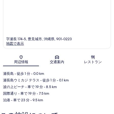
コ
す
ミ
る
字瀬長 174-5, 豊見城市, 沖縄県, 901-0223
地図で表示
地図
周辺情報
交通案内
レストラン
瀬長島
- 徒歩 1 分
- 0.0 km
瀬長島ウミカジ テラス
- 徒歩 1 分
- 0.1 km
波の上ビーチ
- 車で 19 分
- 8.5 km
国際通り
- 車で 19 分
- 7.5 km
泊港
- 車で 23 分
- 9.5 km