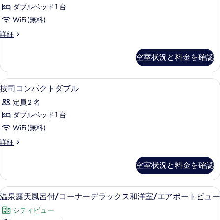
ロ
和
ー
ダブルベッド 1 台
ア
洋
シ
WiFi (無料)
室/
按
ャ
オ
ク
詳細
司/
ー
ラ
ン
シ
ダ
ブ
空室状況と料金を確認
ビ
ャ
フ
ブ
ン
ロ
ュ
ル
ビ
ア
羽毛の掛け布団、セーフティボックス 
按
ー
ュ
1
按
按司コンパクトダブル
の
ー
司
司/
の
す
定員 2 名
の
ダ
コ
す
詳
ブ
べ
ダブルベッド 1 台
ン
細
べ
ル
て
WiFi (無料)
の
パ
て
詳
の
按
詳細
ク
の
細
司
写
ト
コ
写
空室状況と料金を確認
真
ン
ダ
真
パ
を
ブ
を
ク
温泉露天風呂付/コーナーデラックス和
温
表
1
ト
温泉露天風呂付/コーナーデラックス和洋室/エアポートビュー
ル
表
泉
ダ
示
の
シティビュー
示
ブ
露
す