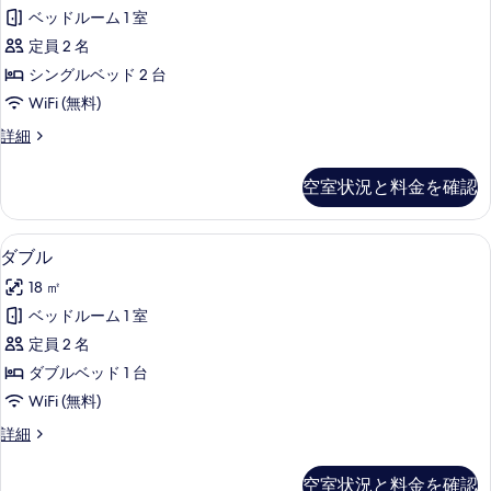
フ
表
ア
ュ
ベッドルーム 1 室
ポ
ロ
示
ー
ー
定員 2 名
ア
す
ト
の
シングルベッド 2 台
ビ
按
る
す
WiFi (無料)
ュ
司/
ー
べ
ク
詳細
の
ツ
ラ
て
詳
イ
ブ
細
空室状況と料金を確認
の
フ
ン/
ロ
写
エ
ア
ダブル | 羽毛の掛け布団、セーフティ
ダ
真
16
按
ダブル
ア
ブ
司/
を
ポ
18 ㎡
ツ
ル
表
イ
ー
ベッドルーム 1 室
の
示
ン/
ト
定員 2 名
エ
す
す
ア
ビ
ダブルベッド 1 台
べ
る
ポ
ュ
WiFi (無料)
ー
て
ー
ト
ダ
詳細
の
ビ
ブ
の
ュ
写
ル
空室状況と料金を確認
す
ー