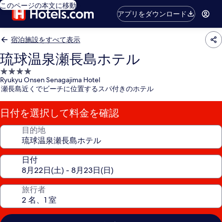
このページの本文に移動
アプリをダウンロード
宿泊施設をすべて表示
琉球温泉瀬長島ホテル
4.0
Ryukyu Onsen Senagajima Hotel
つ
瀬長島近くでビーチに位置するスパ付きのホテル
星
宿
日付を選択して料金を確認
泊
施
目的地
設
日付
旅行者