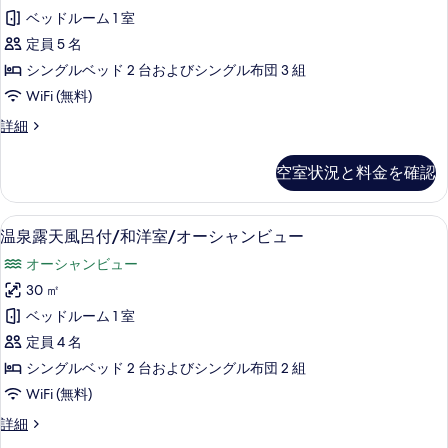
天
露
イ
ベッドルーム 1 室
を
天
風
風
ン/
定員 5 名
表
呂
呂/
オ
シングルベッド 2 台およびシングル布団 3 組
示
ツ
付/
ー
WiFi (無料)
イ
す
デ
ン/
シ
る
温
詳細
オ
ラ
泉
ャ
ー
ッ
露
シ
空室状況と料金を確認
ン
天
ク
ャ
風
ビ
ン
ス
呂
ビ
温泉露天風呂付/和洋室/オーシャンビュ
温
ュ
22
付/
温泉露天風呂付/和洋室/オーシャンビュー
和
ュ
泉
デ
ー
ー
洋
オーシャンビュー
ラ
露
の
の
ッ
室/
30 ㎡
詳
天
す
ク
細
エ
ベッドルーム 1 室
ス
風
べ
和
ア
定員 4 名
呂
て
洋
ポ
シングルベッド 2 台およびシングル布団 2 組
室/
付/
の
ー
WiFi (無料)
エ
和
写
ア
ト
温
詳細
ポ
洋
真
泉