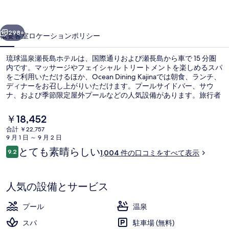
島
前へ
次へ
ホ
298+
概要
客室
ロケーション
ポリシー
テ
琉球温泉瀬長島ホテルは、国際通りおよび瀬長島から車で 15 分圏
ル
内です。マッサージやフェイシャル トリートメントを楽しめるスパ
をご利用いただけるほか、Ocean Dining Kajinaでは朝食、ランチ、
の
ディナーをお召し上がりいただけます。プールサイドバー、サウ
写
ナ、および季節限定屋外プールなどの人気設備があります。旅行者
は総合的な施設のコンディションを評価しています。
真
現
￥18,452
在
ギ
合計 ￥22,757
の
9 月 1 日 ～ 9 月 2 日
温泉露天風呂付/デラックス和洋室/オー
ャ
料
口
とても素晴らしい
9.2
1,004 件の口コミをすべて表示
金
10段階中9.2
ラ
コ
は
ミ
￥18,452
リ
で
人気の設備とサービス
す
ー
プール
温泉
スパ
駐車場 (無料)