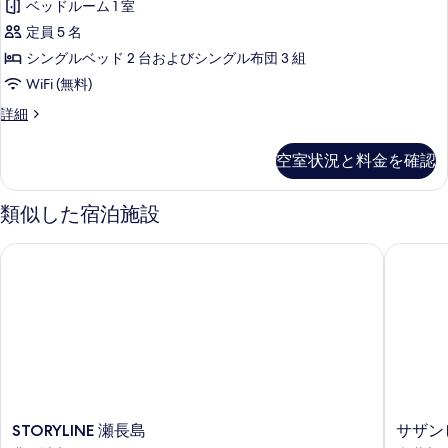
ル
す
ベッドルーム 1 室
す
天
る
の
べ
定員 5 名
る
詳
風
細
て
シングルベッド 2 台およびシングル布団 3 組
呂
の
WiFi (無料)
付/
写
温
詳細
コ
泉
真
ー
露
空室状況と料金を確認
を
天
ナ
風
表
ー
呂
類似した宿泊施設
示
付/
デ
コ
す
STORYLINE 瀬長島
サザンビ
ラ
ー
る
ナ
ッ
ー
ク
デ
ラ
ス
ッ
和
ク
洋
ス
和
室/
洋
STORYLINE
サ
STORYLINE 瀬長島
サザン
エ
室/
瀬
ザ