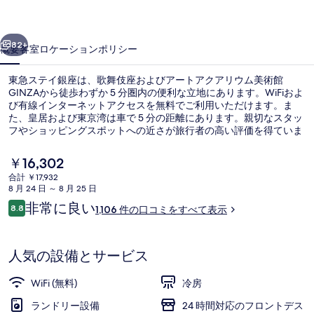
座
前へ
次へ
の
82+
概要
客室
ロケーション
ポリシー
写
東急ステイ銀座は、歌舞伎座およびアートアクアリウム美術館
真
GINZAから徒歩わずか 5 分圏内の便利な立地にあります。WiFiおよ
び有線インターネットアクセスを無料でご利用いただけます。ま
ギ
た、皇居および東京湾は車で 5 分の距離にあります。親切なスタッ
ャ
フやショッピングスポットへの近さが旅行者の高い評価を得ていま
す。この宿泊施設からは歩いてすぐ公共交通機関を利用できます。
ラ
そばに地下鉄 東銀座駅があり、地下鉄 銀座駅までは 3 分です。
現
￥16,302
在
リ
合計 ￥17,932
の
8 月 24 日 ～ 8 月 25 日
【乾燥機付き洗濯機完備】エグゼクティブ ダ
ー
料
口
非常に良い
8.8
1,106 件の口コミをすべて表示
金
10段階中8.8
コ
は
ミ
￥16,302
で
人気の設備とサービス
す
WiFi (無料)
冷房
ランドリー設備
24 時間対応のフロントデス