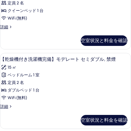
ャ
定員 2 名
ジ
き
デ
ル
クイーンベッド 1 台
洗
ン
ダ
WiFi (無料)
シ
濯
ブ
ャ
【乾
詳細
機
ル
燥
ル,
ダ
完
機
空室状況と料金を確認
禁
ブ
付
備】
ル,
き
煙
ス
禁
洗
セーフティボックス (室内)、防音設備、ア
【乾
の
煙
10
濯
【乾燥機付き洗濯機完備】モデレート セミダブル, 禁煙
ー
の
燥
機
す
ペ
15 ㎡
詳
完
機
べ
細
備】
リ
ベッドルーム 1 室
付
て
ス
ア
定員 2 名
ー
き
の
ペ
ダ
ダブルベッド 1 台
洗
写
リ
ブ
WiFi (無料)
ア
濯
真
ル,
ダ
【乾
詳細
機
を
ブ
燥
禁
ル,
完
機
表
空室状況と料金を確認
煙
禁
付
備】
示
煙
き
の