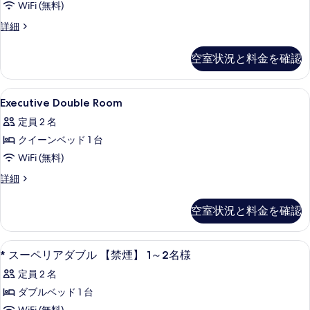
ダ
WiFi (無料)
テ
イ
真
ブ
ィ
ス
詳細
ン,
を
ブ
ー
ル,
ダ
禁
ペ
表
空室状況と料金を確認
禁
ブ
リ
煙
示
ル,
ア
煙
洗
禁
す
ツ
Executive
セーフティボックス (室内)、防音設備、ア
の
煙
26
イ
Executive Double Room
濯
る
Double
の
ン,
す
乾
定員 2 名
詳
禁
Room
べ
細
煙
燥
クイーンベッド 1 台
の
て
洗
機
WiFi (無料)
す
濯
の
乾
な
べ
Executive
詳細
写
燥
Double
し
て
機
Room
真
空室状況と料金を確認
の
な
の
の
を
し
詳
す
写
の
表
細
*
セーフティボックス (室内)、防音設備、ア
べ
詳
真
1
* スーペリアダブル 【禁煙】 1～2名様
示
細
ス
て
を
定員 2 名
す
ー
の
表
ダブルベッド 1 台
る
ペ
写
示