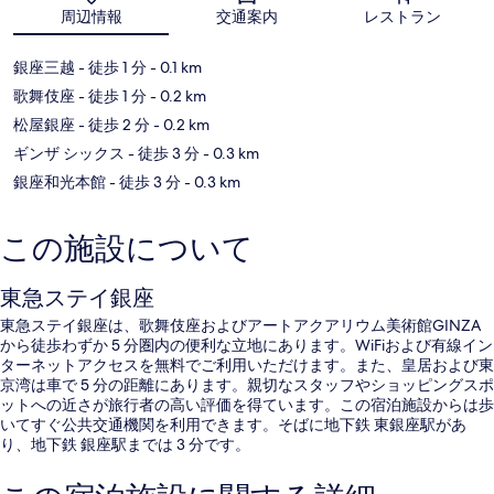
地図
周辺情報
交通案内
レストラン
銀座三越
- 徒歩 1 分
- 0.1 km
歌舞伎座
- 徒歩 1 分
- 0.2 km
松屋銀座
- 徒歩 2 分
- 0.2 km
ギンザ シックス
- 徒歩 3 分
- 0.3 km
銀座和光本館
- 徒歩 3 分
- 0.3 km
この施設について
東急ステイ銀座
東急ステイ銀座は、歌舞伎座およびアートアクアリウム美術館GINZA
から徒歩わずか 5 分圏内の便利な立地にあります。WiFiおよび有線イン
ターネットアクセスを無料でご利用いただけます。また、皇居および東
京湾は車で 5 分の距離にあります。親切なスタッフやショッピングスポ
ットへの近さが旅行者の高い評価を得ています。この宿泊施設からは歩
いてすぐ公共交通機関を利用できます。そばに地下鉄 東銀座駅があ
り、地下鉄 銀座駅までは 3 分です。