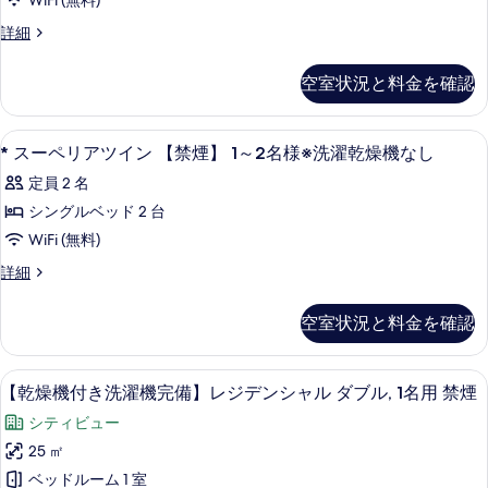
WiFi (無料)
リ
真
す
*
詳細
ア
を
る
ス
ダ
ー
表
空室状況と料金を確認
ペ
ブ
示
リ
ル
す
ア
*
セーフティボックス (室内)、防音設備、ア
1
ダ
【禁
* スーペリアツイン 【禁煙】 1～2名様※洗濯乾燥機なし
る
ス
ブ
煙】
定員 2 名
ル
ー
1
【禁
シングルベッド 2 台
ペ
煙】
～
WiFi (無料)
1
リ
2
～
*
詳細
ア
名
2
ス
名
ツ
ー
様
空室状況と料金を確認
様
ペ
イ
の
の
リ
ン
詳
ア
す
セーフティボックス (室内)、防音設備、ア
【乾
細
10
ツ
【禁
【乾燥機付き洗濯機完備】レジデンシャル ダブル, 1名用 禁煙
べ
燥
イ
煙】
シティビュー
て
ン
機
1
【禁
25 ㎡
の
付
煙】
～
ベッドルーム 1 室
写
1