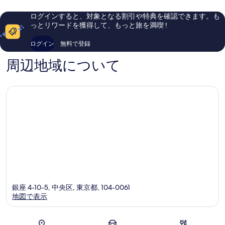
示
口
ら
コ
し
す
ログインすると、対象となる割引や特典を確認できます。も
ミ
い、
っとリワードを獲得して、もっと旅を満喫 !
る
1,301
口
件
コ
ログイン
無料で登録
件
ミ
の
1,271
周辺地域について
口
件
コ
件
ミ
の
口
コ
ミ
銀座 4-10-5, 中央区, 東京都, 104-0061
地図で表示