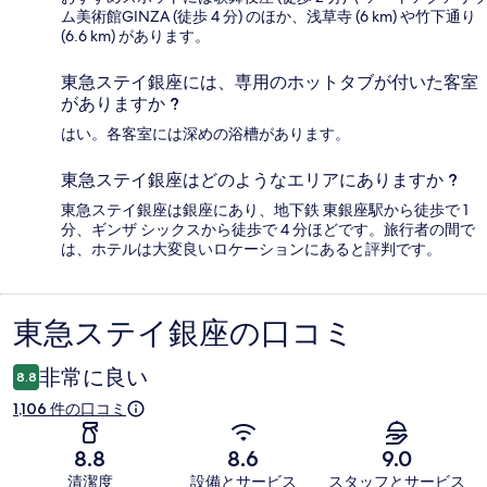
ム美術館GINZA (徒歩 4 分) のほか、浅草寺 (6 km) や竹下通り
(6.6 km) があります。
東急ステイ銀座には、専用のホットタブが付いた客室
がありますか ?
はい。各客室には深めの浴槽があります。
東急ステイ銀座はどのようなエリアにありますか ?
東急ステイ銀座は銀座にあり、地下鉄 東銀座駅から徒歩で 1
分、ギンザ シックスから徒歩で 4 分ほどです。旅行者の間で
は、ホテルは大変良いロケーションにあると評判です。
東急ステイ銀座の口コミ
口
コ
非常に良い
8.8
ミ
1,106 件の口コミ
8.8
8.6
9.0
清潔度
設備とサービス
スタッフとサービス