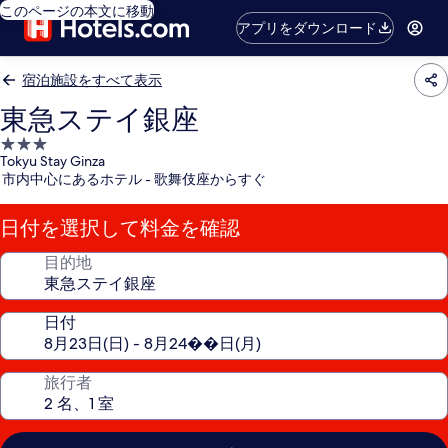
このページの本文に移動
アプリをダウンロード
宿泊施設をすべて表示
東急ステイ銀座
3.0
Tokyu Stay Ginza
つ
市内中心にあるホテル - 歌舞伎座からすぐ
星
宿
日付を選択して料金を確認
泊
施
目的地
設
日付
旅行者