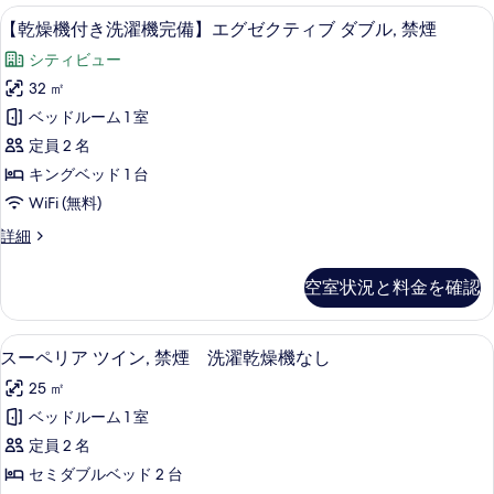
モ
の
す
洗
セーフティボックス (室内)、防音設備、ア
【乾
す
詳
22
濯
【乾燥機付き洗濯機完備】エグゼクティブ ダブル, 禁煙
デ
る
細
燥
機
べ
レ
シティビュー
完
機
て
備】
ー
32 ㎡
付
の
モ
ト
ベッドルーム 1 室
デ
き
写
レ
セ
定員 2 名
洗
真
ー
ミ
キングベッド 1 台
ト
濯
を
ダ
WiFi (無料)
セ
機
表
ミ
ブ
【乾
詳細
ダ
完
示
燥
ル,
ブ
備】
機
す
ル,
空室状況と料金を確認
禁
付
エ
禁
る
き
煙
煙
グ
洗
の
セーフティボックス (室内)、防音設備、ア
ス
の
14
濯
スーペリア ツイン, 禁煙 洗濯乾燥機なし
ゼ
詳
ー
機
す
細
ク
25 ㎡
完
ペ
べ
備】
テ
ベッドルーム 1 室
リ
て
エ
ィ
定員 2 名
グ
ア
の
ゼ
ブ
セミダブルベッド 2 台
ツ
写
ク