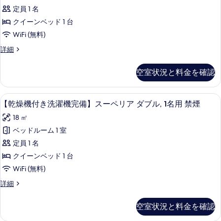
き
2
～
定員 1 名
真
洗
名
2
クイーンベッド 1 台
を
名
濯
様
WiFi (無料)
様
表
機
※
※
【乾
詳細
示
洗
完
洗
燥
濯
す
備】
機
濯
乾
空室状況と料金を確認
る
付
レ
燥
乾
き
機
ジ
燥
洗
な
セーフティボックス (室内)、防音設備、ア
【乾
13
濯
【乾燥機付き洗濯機完備】スーペリア ダブル, 1名用 禁煙
デ
機
し
燥
機
の
ン
18 ㎡
な
完
機
詳
備】
シ
ベッドルーム 1 室
し
細
付
レ
ャ
定員 1 名
の
ジ
き
デ
ル
クイーンベッド 1 台
す
洗
ン
ダ
WiFi (無料)
べ
シ
濯
ブ
ャ
て
【乾
詳細
機
ル
燥
ル,
の
ダ
完
機
空室状況と料金を確認
1
写
ブ
付
備】
ル,
名
き