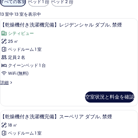
すべての客室
ベッド 1 台
ベッド 2 台
用
可
13 室中 13 室を表示中
能
セーフティボックス (室内)、防音設備、ア
【乾
15
【乾燥機付き洗濯機完備】レジデンシャル ダブル, 禁煙
な
燥
客
シティビュー
機
室
25 ㎡
付
の
ベッドルーム 1 室
き
絞
定員 2 名
り
洗
クイーンベッド 1 台
込
濯
WiFi (無料)
み
機
条
【乾
詳細
完
件
燥
備】
機
空室状況と料金を確認
付
レ
き
ジ
洗
セーフティボックス (室内)、防音設備、ア
【乾
16
濯
【乾燥機付き洗濯機完備】スーペリア ダブル, 禁煙
デ
燥
機
ン
18 ㎡
完
機
備】
シ
ベッドルーム 1 室
付
レ