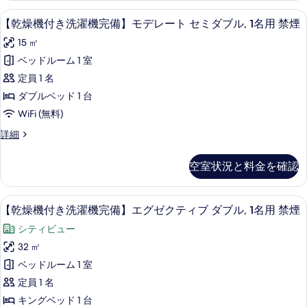
真
ス
1
洗
用
セーフティボックス (室内)、防音設備、ア
【乾
を
名
9
濯
【乾燥機付き洗濯機完備】モデレート セミダブル, 1名用 禁煙
ー
禁
用
燥
機
表
ペ
15 ㎡
禁
完
煙
機
示
煙
備】
リ
ベッドルーム 1 室
の
付
の
ス
す
ア
定員 1 名
詳
ー
す
き
る
細
ペ
ダ
ダブルベッド 1 台
べ
洗
リ
ブ
WiFi (無料)
ア
て
濯
ル,
ダ
【乾
詳細
の
機
ブ
燥
1
写
ル,
完
機
名
空室状況と料金を確認
1
付
真
備】
名
用
き
を
モ
用
洗
禁
セーフティボックス (室内)、防音設備、ア
【乾
禁
11
濯
【乾燥機付き洗濯機完備】エグゼクティブ ダブル, 1名用 禁煙
表
デ
煙
煙
燥
機
示
レ
シティビュー
の
完
の
機
詳
備】
す
ー
32 ㎡
す
付
細
モ
る
ト
ベッドルーム 1 室
デ
べ
き
レ
セ
定員 1 名
て
洗
ー
ミ
キングベッド 1 台
ト