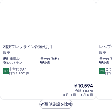
濯
示
相鉄フレッサイン銀座七丁目
レムプラ
禁
1
煙
煙
乾
名
す
の
の
用
燥
る
詳
洗
す
細
機
濯
べ
乾
な
燥
て
し
機
の
な
禁
写
し
相
レ
相鉄フレッサイン銀座七丁目
レムプ
煙
禁
真
鉄
ム
銀座
銀座
煙
の
フ
プ
を
の
駐車場あり
WiFi (無料)
WiFi 
レ
ラ
す
詳
レストラン
冷房
冷房
表
ッ
ス
べ
細
サ
銀
10
10
非常に良い
とて
示
8.8
9.2
て
イ
座
段
段
口コミ 1,301 件
口コミ
す
ン
銀
階
階
の
銀
座
中
中
る
現
￥10,594
写
座
8.8、
9.2、
在
七
合計 ￥11,870
非
と
真
の
8 月 16 日 ～ 8 月 17 日
丁
常
て
料
を
目
に
も
金
類似施設を比較
銀
良
素
表
は
座
い、
晴
￥10,594