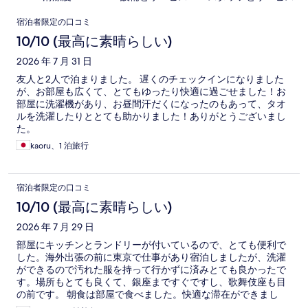
口
宿泊者限定の口コミ
コ
10/10 (最高に素晴らしい)
ミ
2026 年 7 月 31 日
友人と2人で泊まりました。 遅くのチェックインになりました
が、お部屋も広くて、とてもゆったり快適に過ごせました！お
部屋に洗濯機があり、お昼間汗だくになったのもあって、タオ
ルを洗濯したりととても助かりました！ありがとうございまし
た。
kaoru、1 泊旅行
宿泊者限定の口コミ
10/10 (最高に素晴らしい)
2026 年 7 月 29 日
部屋にキッチンとランドリーが付いているので、とても便利で
した。海外出張の前に東京で仕事があり宿泊しましたが、洗濯
ができるので汚れた服を持って行かずに済みとても良かったで
す。場所もとても良くて、銀座まですぐですし、歌舞伎座も目
の前です。 朝食は部屋で食べました。快適な滞在ができまし
た。 スリッパ、ティッシュは部屋にありました。