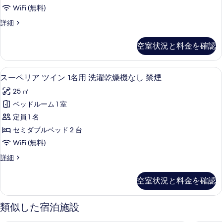
の
濯
ダ
WiFi (無料)
セ
写
機
ミ
ブ
【乾
詳細
真
ダ
完
燥
ル,
ブ
を
備】
機
ル,
空室状況と料金を確認
1
付
表
エ
1
名
き
名
示
グ
洗
用
用
セーフティボックス (室内)、防音設備、ア
ス
9
濯
スーペリア ツイン 1名用 洗濯乾燥機なし 禁煙
す
ゼ
禁
禁
ー
機
煙
る
ク
25 ㎡
完
煙
ペ
の
備】
テ
ベッドルーム 1 室
詳
の
リ
エ
細
ィ
定員 1 名
グ
す
ア
ゼ
ブ
セミダブルベッド 2 台
べ
ツ
ク
ダ
WiFi (無料)
テ
て
イ
ブ
ィ
ス
詳細
の
ン
ブ
ー
ル,
写
ダ
1
ペ
空室状況と料金を確認
1
ブ
リ
名
真
ル,
名
ア
用
を
1
ツ
類似した宿泊施設
用
名
イ
洗
表
禁
用
ン