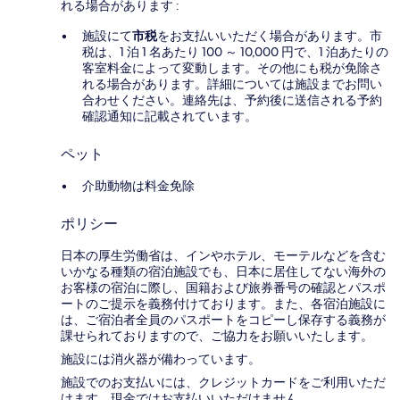
れる場合があります :
施設にて
市税
をお支払いいただく場合があります。市
税は、1 泊 1 名あたり 100 ～ 10,000 円で、1 泊あたりの
客室料金によって変動します。その他にも税が免除さ
れる場合があります。詳細については施設までお問い
合わせください。連絡先は、予約後に送信される予約
確認通知に記載されています。
ペット
介助動物は料金免除
ポリシー
日本の厚生労働省は、インやホテル、モーテルなどを含む
いかなる種類の宿泊施設でも、日本に​居住してない海外の
お客様の宿泊に際し、国籍および旅券番号の確認とパスポ
ートのご提示を義務付け​ております。また、各宿泊施設に
は、ご宿泊者全員のパスポートをコピーし保存する義務が
課せられておりますの​で、ご協力をお願いいたします。
施設には消火器が備わっています。
施設でのお支払いには、クレジットカードをご利用いただ
けます。現金ではお支払いいただけません。