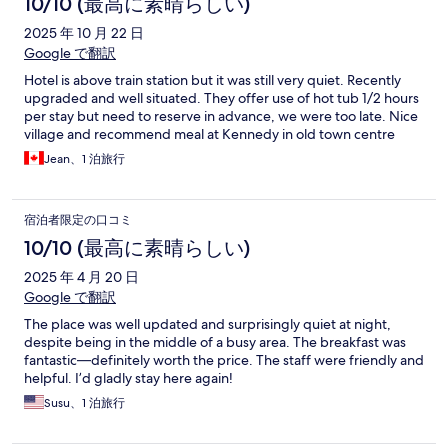
10/10 (最高に素晴らしい)
2025 年 10 月 22 日
Google で翻訳
Hotel is above train station but it was still very quiet. Recently
upgraded and well situated. They offer use of hot tub 1/2 hours
per stay but need to reserve in advance, we were too late. Nice
village and recommend meal at Kennedy in old town centre
Jean、1 泊旅行
宿泊者限定の口コミ
10/10 (最高に素晴らしい)
2025 年 4 月 20 日
Google で翻訳
The place was well updated and surprisingly quiet at night,
despite being in the middle of a busy area. The breakfast was
fantastic—definitely worth the price. The staff were friendly and
helpful. I’d gladly stay here again!
Susu、1 泊旅行