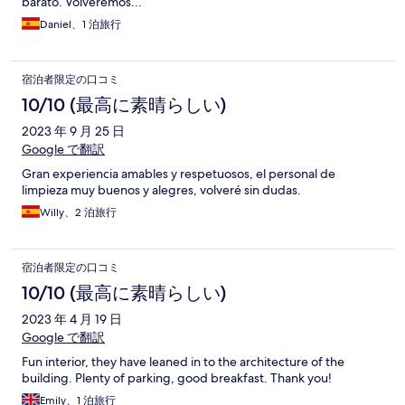
barato. Volveremos...
Daniel、1 泊旅行
宿泊者限定の口コミ
10/10 (最高に素晴らしい)
2023 年 9 月 25 日
Google で翻訳
Gran experiencia amables y respetuosos, el personal de
limpieza muy buenos y alegres, volveré sin dudas.
Willy、2 泊旅行
宿泊者限定の口コミ
10/10 (最高に素晴らしい)
2023 年 4 月 19 日
Google で翻訳
Fun interior, they have leaned in to the architecture of the
building. Plenty of parking, good breakfast. Thank you!
Emily、1 泊旅行