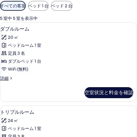
利
すべての客室
ベッド 1 台
ベッド 2 台
用
可
5 室中 5 室を表示中
能
ダブルルーム | 高級寝具、セーフティ
ダ
4
ダブルルーム
な
ブ
客
20 ㎡
ル
室
ベッドルーム 1 室
ル
の
定員 3 名
ー
絞
ダブルベッド 1 台
り
ム
WiFi (無料)
込
の
み
ダ
詳細
す
ブ
条
べ
ル
件
空室状況と料金を確認
ル
て
ー
の
ム
トリプルルーム | 高級寝具、セーフテ
ト
4
の
トリプルルーム
写
リ
詳
真
24 ㎡
細
プ
を
ベッドルーム 1 室
ル
定員 3 名