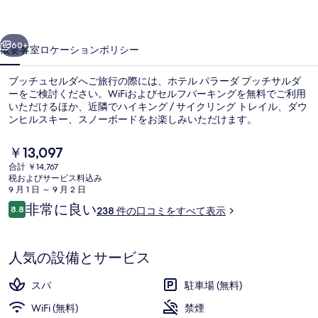
ダ
前へ
次へ
プ
60+
概要
客室
ロケーション
ポリシー
ッ
ブッチュセルダへご旅行の際には、ホテル パラーダ プッチサルダ
チ
ーをご検討ください。WiFiおよびセルフパーキングを無料でご利用
いただけるほか、近隣でハイキング / サイクリング トレイル、ダウ
サ
ンヒルスキー、スノーボードをお楽しみいただけます。
ル
現
￥13,097
ダ
在
合計 ￥14,767
の
ー
税およびサービス料込み
料
9 月 1 日 ～ 9 月 2 日
屋内スパ浴槽
の
金
口
非常に良い
8.8
238 件の口コミをすべて表示
は
10段階中8.8
コ
写
￥13,097
ミ
で
真
す
人気の設備とサービス
ギ
スパ
駐車場 (無料)
ャ
WiFi (無料)
禁煙
ラ