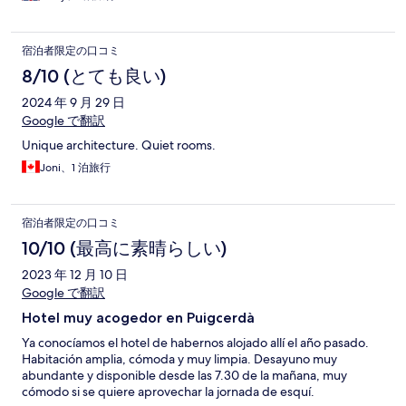
宿泊者限定の口コミ
8/10 (とても良い)
2024 年 9 月 29 日
Google で翻訳
Unique architecture. Quiet rooms.
Joni、1 泊旅行
宿泊者限定の口コミ
10/10 (最高に素晴らしい)
2023 年 12 月 10 日
Google で翻訳
Hotel muy acogedor en Puigcerdà
Ya conocíamos el hotel de habernos alojado allí el año pasado.
Habitación amplia, cómoda y muy limpia. Desayuno muy
abundante y disponible desde las 7.30 de la mañana, muy
cómodo si se quiere aprovechar la jornada de esquí.