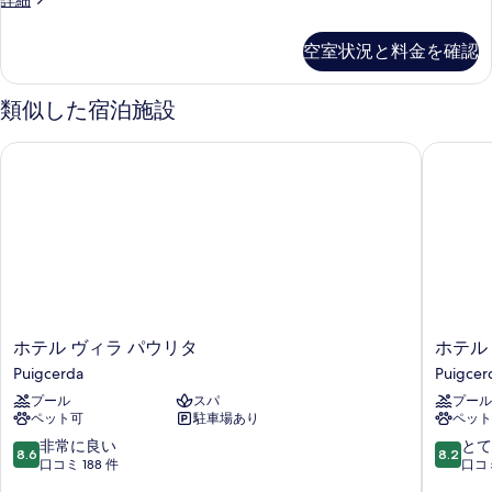
詳細
の
ン
す
グ
空室状況と料金を確認
ル
べ
ル
て
ー
類似した宿泊施設
ム
の
の
ホテル ヴィラ パウリタ
ホテル 
写
詳
細
真
を
表
示
す
る
ホ
ホ
ホテル ヴィラ パウリタ
ホテル
テ
テ
Puigcerda
Puigcer
ル
ル
プール
スパ
プール
ヴ
デ
ペット可
駐車場あり
ペット
ィ
ル
ラ
プ
10
10
非常に良い
とて
8.6
8.2
パ
ラ
段
段
口コミ 188 件
口コミ
ウ
ド
階
階