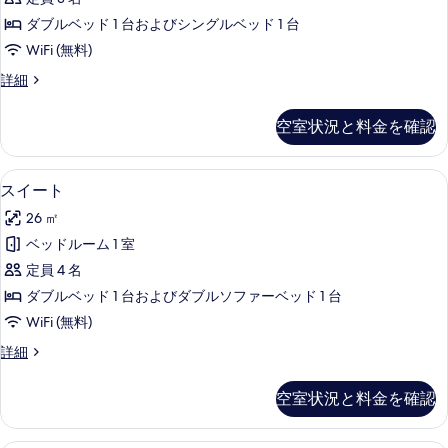
表
ル
示
ダブルベッド 1 台およびシングルベッド 1 台
ー
す
WiFi (無料)
ム
る
ト
詳細
の
リ
す
プ
空室状況と料金を確認
ル
べ
ル
て
ー
スイート | 高級寝具、セーフティボッ
ス
3
ム
スイート
の
イ
の
写
26 ㎡
詳
ー
細
真
ベッドルーム 1 室
ト
を
定員 4 名
の
表
ダブルベッド 1 台およびダブルソファーベッド 1 台
す
示
WiFi (無料)
べ
す
ス
詳細
て
イ
る
の
ー
空室状況と料金を確認
ト
写
の
真
詳