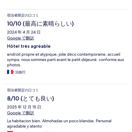
宿泊者限定の口コミ
10/10 (最高に素晴らしい)
2024 年 4 月 24 日
Google で翻訳
Hôtel très agréable
endroit propre et atypique, jolie déco contemporaine, accueil
sympa. nous sommes parti avant le petit déjeuné. conforme aux
photos.
1 泊旅行
宿泊者限定の口コミ
8/10 (とても良い)
2025 年 12 月 15 日
Google で翻訳
La habitacion bien. Almohadas un poco blandas. Personal
agradable y atento