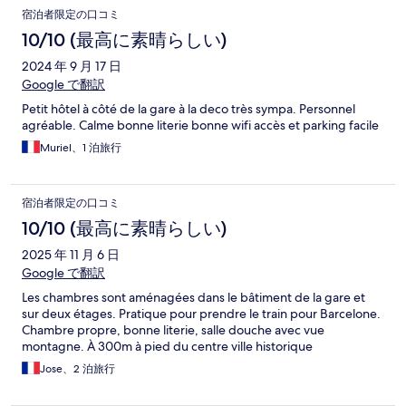
宿泊者限定の口コミ
10/10 (最高に素晴らしい)
2024 年 9 月 17 日
Google で翻訳
Petit hôtel à côté de la gare à la deco très sympa. Personnel
agréable. Calme bonne literie bonne wifi accès et parking facile
Muriel、1 泊旅行
宿泊者限定の口コミ
10/10 (最高に素晴らしい)
2025 年 11 月 6 日
Google で翻訳
Les chambres sont aménagées dans le bâtiment de la gare et
sur deux étages. Pratique pour prendre le train pour Barcelone.
Chambre propre, bonne literie, salle douche avec vue
montagne. À 300m à pied du centre ville historique
Jose、2 泊旅行