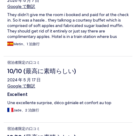
2026 年 6 月 7 日
Google で翻訳
They didn’t give me the room i booked and paid for at the check
in. So it was a hassle.. they talknog a courtesy buffet which is
comprised of soft apples and fabricated sugar loaded muffin.
They should get rid of it entirely or just say there are
complimentary apples. Hotel is in a train station where bus
services also operate. When we stayed there was no train
Metin、1 泊旅行
services in the region, butbif it were sound isolation is not
enough. Uou either wake up by a train or by an inter-city bus
宿泊者限定の口コミ
10/10 (最高に素晴らしい)
2024 年 5 月 17 日
Google で翻訳
Excellent
Une excellente surprise, déco géniale et confort au top
Jade、2 泊旅行
宿泊者限定の口コミ