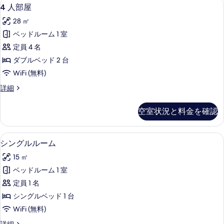
4
4 人部屋 | 高級寝具、セーフティボッ
4
細
4 人部屋
を
人
表
28 ㎡
部
示
ベッドルーム 1 室
屋
す
定員 4 名
の
る
ダブルベッド 2 台
す
WiFi (無料)
べ
4
詳細
て
人
の
部
空室状況と料金を確認
屋
写
の
真
詳
シングルルーム | 高級寝具、セーフテ
シ
4
細
を
シングルルーム
ン
表
15 ㎡
グ
示
ベッドルーム 1 室
ル
す
定員 1 名
ル
る
シングルベッド 1 台
ー
WiFi (無料)
ム
シ