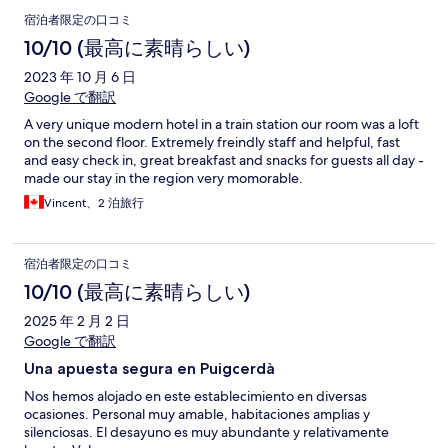
宿泊者限定の口コミ
10/10 (最高に素晴らしい)
2023 年 10 月 6 日
Google で翻訳
A very unique modern hotel in a train station our room was a loft
on the second floor. Extremely freindly staff and helpful, fast
and easy check in, great breakfast and snacks for guests all day -
made our stay in the region very momorable.
Vincent、2 泊旅行
宿泊者限定の口コミ
10/10 (最高に素晴らしい)
2025 年 2 月 2 日
Google で翻訳
Una apuesta segura en Puigcerdà
Nos hemos alojado en este establecimiento en diversas
ocasiones. Personal muy amable, habitaciones amplias y
silenciosas. El desayuno es muy abundante y relativamente