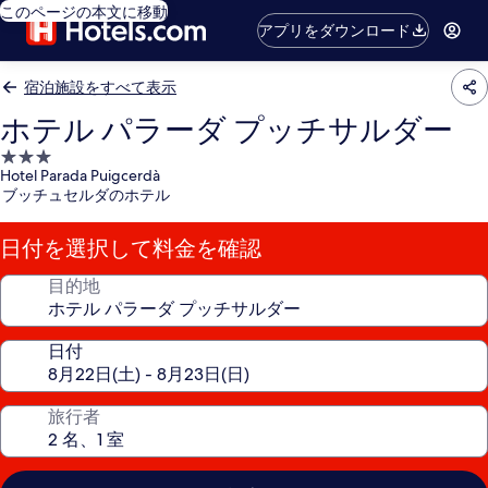
このページの本文に移動
アプリをダウンロード
宿泊施設をすべて表示
ホテル パラーダ プッチサルダー
3.0
Hotel Parada Puigcerdà
つ
ブッチュセルダのホテル
星
宿
日付を選択して料金を確認
泊
施
目的地
設
日付
旅行者