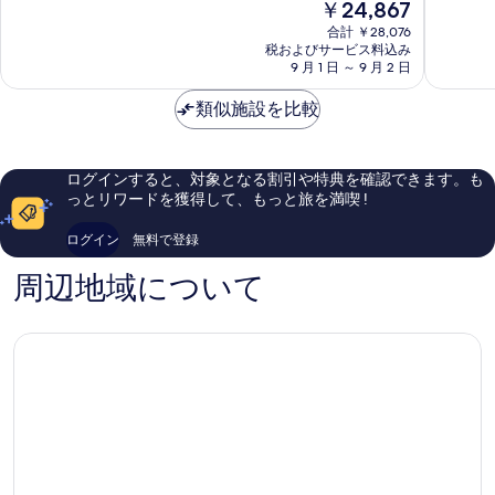
現
￥24,867
リ
Puigcer
中
中
在
タ
8.6、
8.2、
合計 ￥28,076
の
Puigcerda
税およびサービス料込み
非
と
料
9 月 1 日 ～ 9 月 2 日
常
て
金
に
も
は
類似施設を比較
良
良
￥24,867
い、
い、
口
口
コ
コ
ログインすると、対象となる割引や特典を確認できます。も
ミ
ミ
っとリワードを獲得して、もっと旅を満喫 !
188
53
件
件
ログイン
無料で登録
件
件
の
の
周辺地域について
口
口
コ
コ
ミ
ミ