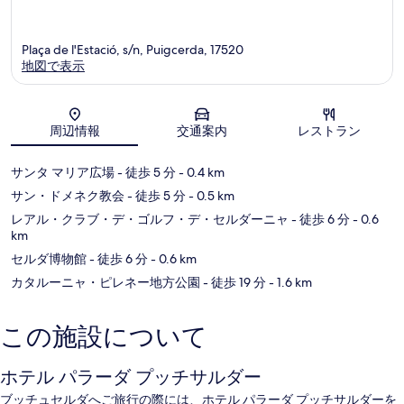
Plaça de l'Estació, s/n, Puigcerda, 17520
地図で表示
地図
周辺情報
交通案内
レストラン
サンタ マリア広場
- 徒歩 5 分
- 0.4 km
サン・ドメネク教会
- 徒歩 5 分
- 0.5 km
レアル・クラブ・デ・ゴルフ・デ・セルダーニャ
- 徒歩 6 分
- 0.6
km
セルダ博物館
- 徒歩 6 分
- 0.6 km
カタルーニャ・ピレネー地方公園
- 徒歩 19 分
- 1.6 km
この施設について
ホテル パラーダ プッチサルダー
ブッチュセルダへご旅行の際には、ホテル パラーダ プッチサルダーを