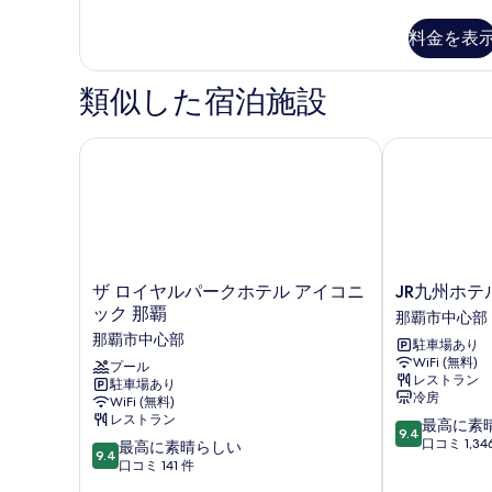
ン
ー
パ
料金を表
ム
ク
ト
禁
ダ
類似した宿泊施設
煙
ブ
ル
の
ル
ザ ロイヤルパークホテル アイコニック 那覇
JR九州ホテル
す
ー
べ
ム
禁
て
煙
の
の
詳
写
細
ザ
JR
ザ ロイヤルパークホテル アイコニ
JR九州ホテ
真
ロ
九
ック 那覇
那覇市中心部
を
イ
州
那覇市中心部
駐車場あり
ヤ
ホ
表
WiFi (無料)
ル
プール
テ
レストラン
示
駐車場あり
パ
ル
冷房
WiFi (無料)
ー
ブ
す
レストラン
10
最高に素
ク
ラ
9.4
る
段
口コミ 1,34
10
ホ
最高に素晴らしい
ッ
9.4
階
段
テ
口コミ 141 件
サ
中
階
ル
ム