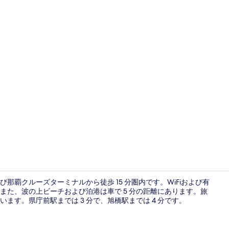
セルフパー
覇クルーズターミナルから徒歩 15 分圏内です。WiFiおよび有
また、波の上ビーチおよび泊港は車で 5 分の距離にあります。旅
す。県庁前駅までは 3 分で、旭橋駅までは 4 分です。
コンパクトダブ