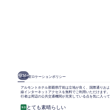
ホ
テ
ル
那
覇
県
庁
前
の
写
36+
概要
客室
ロケーション
ポリシー
真
アルモントホテル那覇県庁前は立地が良く、国際通りおよび那
ギ
線インターネットアクセスを無料でご利用いただけます。
行者は周辺の公共交通機関が充実している点を気に入っていま
ャ
ラ
口
とても素晴らしい
9.0
10段階中9.0