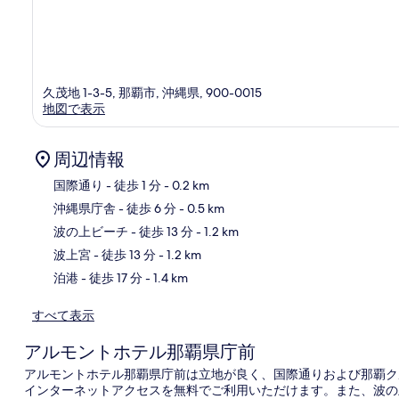
久茂地 1-3-5, 那覇市, 沖縄県, 900-0015
地図で表示
周辺情報
国際通り
- 徒歩 1 分
- 0.2 km
沖縄県庁舎
- 徒歩 6 分
- 0.5 km
地
波の上ビーチ
- 徒歩 13 分
- 1.2 km
波上宮
- 徒歩 13 分
- 1.2 km
泊港
- 徒歩 17 分
- 1.4 km
すべて表示
アルモントホテル那覇県庁前
アルモントホテル那覇県庁前は立地が良く、国際通りおよび那覇クルー
インターネットアクセスを無料でご利用いただけます。また、波の上