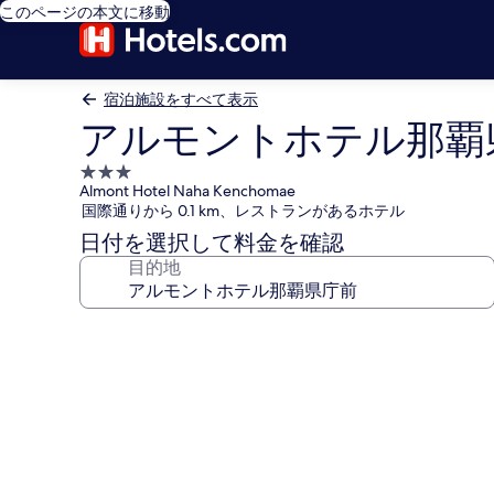
このページの本文に移動
宿泊施設をすべて表示
アルモントホテル那覇
3.0
Almont Hotel Naha Kenchomae
つ
国際通りから 0.1 km、レストランがあるホテル
星
日付を選択して料金を確認
宿
目的地
泊
施
設
ア
ル
モ
ン
ト