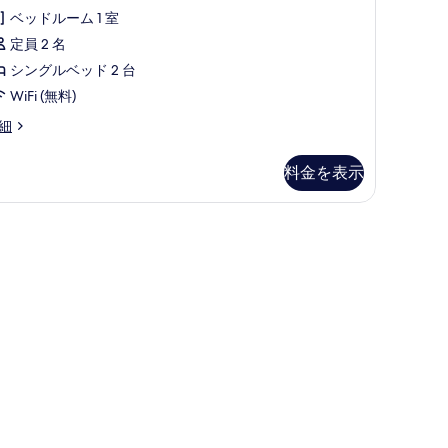
ム
ミ
ー
ベッドルーム 1 室
22
ム
定員 2 名
件)
名
シ
シングルベッド 2 台
利
ン
WiFi (無料)
用
グ
細
の
ル
す
料金を表示
ベ
べ
ッ
て
ド
の
写
台
真
禁
を
煙
表
の
示
す
す
べ
る
て