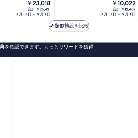
現
現
￥23,018
￥10,022
8.8、
那
在
在
非
合計 ￥25,421
覇
合計 ￥12,469
の
の
常
8 月 31 日 ～ 9 月 1 日
8 月 31 日 ～ 9 月 1 日
市
料
料
に
中
金
金
良
類似施設を比較
心
は
は
い、
部
￥23,018
￥10,022
口
コ
典を確認できます。もっとリワードを獲得
ミ
2,387
件
件
の
口
コ
ミ