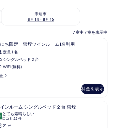
ェック
来週末 8月 14 - 8月 16 の空室状況をチェック
来週末
8月 14 - 8月 16
7 室中 7 室を表示中
WiFi (無料)、ベッドシーツ
遮光カーテン、アイロン / アイロン台、WiFi 
日
1
にち限定 禁煙ツインルーム1名利用
に
定員 1 名
ち
シングルベッド 2 台
限
WiFi (無料)
定
細
禁
煙
料金を表示
ツ
定
イ
WiFi (無料)、ベッドシーツ
遮光カーテン、アイロン / アイロン台、WiFi 
ツ
5
インルーム シングルベッド 2 台 禁煙
ン
イ
とても素晴らしい
ル
0
10 点中 9.0
ン
(口
口コミ 22 件
ー
コ
ル
21 ㎡