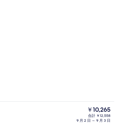
キング
大浴場
現
￥10,265
在
合計 ￥12,558
の
9 月 2 日 ～ 9 月 3 日
ルルーム 禁煙 | 遮光カーテン、アイロン / アイロン台、WiFi (無料)、ベ
レストラン
料
金
は