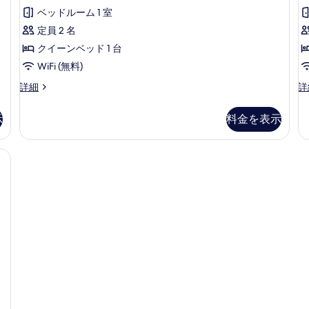
写
ミ
ー
ー
ベッドルーム 1 室
1
ム
10
真
ド
定員 2 名
1
件)
を
名
ダ
クイーンベッド 1 台
利
表
ブ
WiFi (無料)
用
示
の
ル
ス
ツ
詳細
詳
す
詳
タ
イ
ル
細
ン
ン
る
示
料金を表示
ー
ダ
ル
ー
ー
ム
ド
ム
 遮光カーテン、アイロン / アイロン台、WiFi (無料)、ベッドシーツ
ク
ダ
シ
ブ
2
ン
イ
ル
グ
ー
ル
ル
ン
ー
ベ
ム
ッ
ベ
ク
ド
ッ
イ
2
ー
台
ド
ン
禁
1
ベ
煙
台
ッ
の