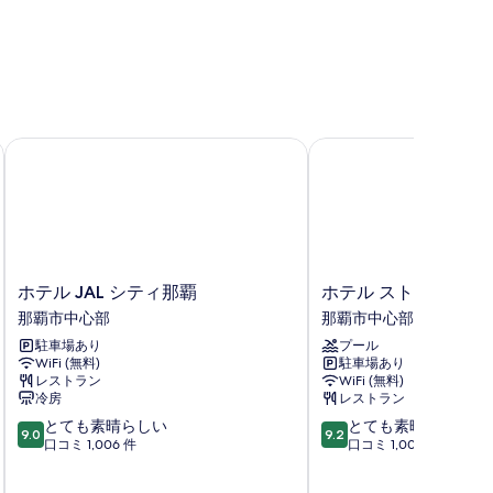
の
写
真
を
表
ホテル JAL シティ那覇
ホテル ストレータ 那覇
示
す
る
ホ
ホ
ホテル JAL シティ那覇
ホテル ストレータ 那
テ
テ
那覇市中心部
那覇市中心部
ル
ル
駐車場あり
プール
JAL
ス
WiFi (無料)
駐車場あり
シ
ト
レストラン
WiFi (無料)
テ
レ
冷房
レストラン
ィ
ー
10
10
とても素晴らしい
とても素晴らしい
那
タ
9.0
9.2
段
段
口コミ 1,006 件
口コミ 1,007 件
覇
那
階
階
那
覇
中
中
覇
那