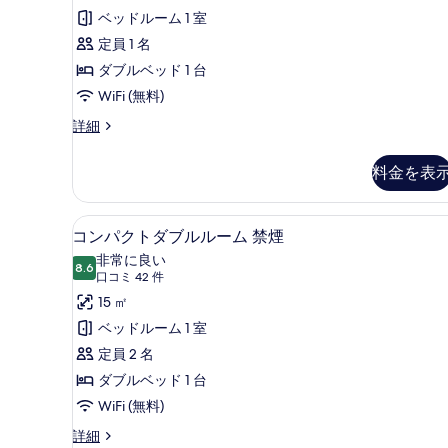
ミ
表
ル
ベッドルーム 1 室
36
示
ー
定員 1 名
件)
す
ム
ダブルベッド 1 台
る
禁
WiFi (無料)
煙
シ
詳細
ン
の
グ
料金を表
す
ル
ル
べ
ー
コンパクトダブルルーム 禁煙 |
コ
て
4
ム
コンパクトダブルルーム 禁煙
ン
禁
の
非常に良い
煙
8.6
10 点中 8.6
パ
(口
写
口コミ 42 件
の
コ
ク
15 ㎡
真
詳
ミ
細
ト
ベッドルーム 1 室
を
42
ダ
定員 2 名
表
件)
ブ
ダブルベッド 1 台
示
ル
WiFi (無料)
す
ル
る
コ
詳細