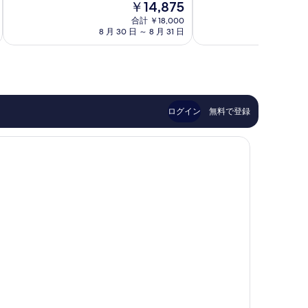
現
￥14,875
9.0、
9.2、
市
覇
在
と
と
中
合計 ￥18,000
市
の
て
て
8 月 30 日 ～ 8 月 31 日
8 
心
中
料
も
も
部
心
金
素
素
部
は
晴
晴
￥14,875
ら
ら
し
し
い、
い、
ログイン
無料で登録
口
口
コ
コ
ミ
ミ
1,006
1,007
件
件
件
件
の
の
口
口
コ
コ
ミ
ミ