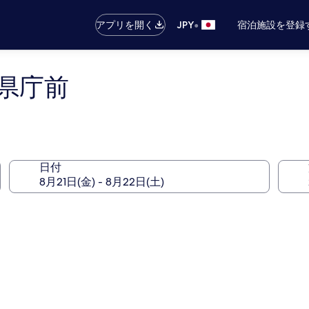
•
アプリを開く
JPY
宿泊施設を登録
県庁前
日付