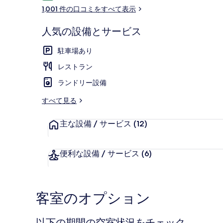
コ
リ
1,001 件の口コミをすべて表示
ミ
ー
人気の設備とサービス
ロビー
駐車場あり
レストラン
ランドリー設備
すべて見る
主な設備 / サービス
(12)
便利な設備 / サービス
(6)
客室のオプション
以下の期間の空室状況をチェック