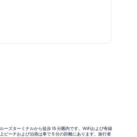
図
ズターミナルから徒歩 15 分圏内です。WiFiおよび有線
ビーチおよび泊港は車で 5 分の距離にあります。旅行者