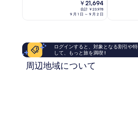
現
￥21,694
9.4、
中
ア
那
在
最
9.4、
イ
合計 ￥23,978
覇
の
高
9 月 1 日 ～ 9 月 2 日
最
コ
那
料
に
高
ニ
覇
金
素
に
ッ
市
は
晴
素
ク
中
￥21,694
ら
晴
那
心
し
ら
覇
部
ログインすると、対象となる割引や特
い、
し
那
して、もっと旅を満喫 !
口
い、
覇
コ
口
市
周辺地域について
ミ
コ
中
1,346
ミ
心
件
141
部
件
件
の
件
口
の
コ
口
ミ
コ
ミ