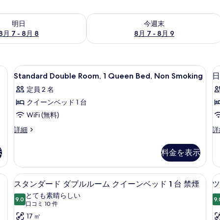
- 8月 8 の空室状況をチェック
今週末 8月 7 - 8月 9 の空室状況をチ
明日
今週末
8月 7 - 8月 8
8月 7 - 8月 9
ロン台、WiFi (無料)、ベッドシーツ
Standard
遮光カーテン、アイロン / アイロン台、
5
Standard Double Room, 1 Queen Bed, Non Smoking
日
Double
定員 2 名
Room,
クイーンベッド 1 台
1
Queen
WiFi (無料)
Bed,
Standard
日
詳細
詳
Non
Double
に
Room,
ち
Smoking
示
料金を表示
1
限
の
Queen
す
Bed,
禁
ロン台、WiFi (無料)、ベッドシーツ
遮光カーテン、アイロン / アイロン台、
ス
5
Non
煙
スタンダード ダブルルーム クイーンベッド 1 台 禁煙
ツ
べ
タ
Smoking
ツ
とても素晴らしい
て
の
9.0
イ
9.
10 点中 9.0
ン
(口
口コミ 10 件
詳
ン
の
コ
ダ
17 ㎡
細
ル