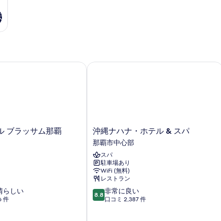
ド
詳
禁
1
細
示
煙
台
禁
の
煙
す
の
詳
べ
細
 ブラッサム那覇
沖縄ナハナ・ホテル & スパ
て
の
写
真
を
沖
ル ブラッサム那覇
沖縄ナハナ・ホテル & スパ
表
縄
那覇市中心部
示
ナ
スパ
ハ
す
駐車場あり
ナ・
る
WiFi (無料)
ホ
レストラン
テ
10
晴らしい
非常に良い
ル
8.8
段
6 件
口コミ 2,387 件
&
階
ス
中
パ