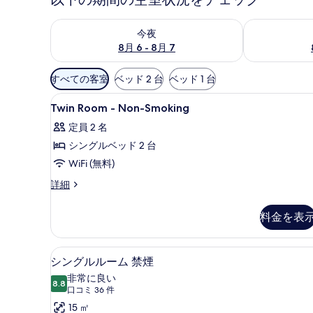
今夜 8月 6 - 8月 7 の空室状況をチェック
明日 8月 7 
今夜
8月 6 - 8月 7
利
すべての客室
ベッド 2 台
ベッド 1 台
用
Twin
遮光カーテン、アイロン / アイ
可
10
Twin Room - Non-Smoking
Room
能
定員 2 名
-
な
シングルベッド 2 台
Non-
客
Smoking
WiFi (無料)
室
の
の
Twin
詳細
絞
Room
す
-
り
べ
料金を表
Non-
込
て
Smoking
み
の
の
遮光カーテン、アイロン / アイ
シ
条
5
詳
シングルルーム 禁煙
写
ン
細
件
非常に良い
8.8
真
10 点中 8.8
グ
(口
口コミ 36 件
コ
を
ル
15 ㎡