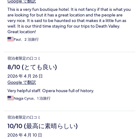
Google で翻訳
This is a very fun boutique hotel. It is not fancy if that is what you
are looking for but it has a great location and the people are
very nice. It is said to be haunted so that makes it a little fun as
well. It is our third time staying for our trips to Death Valley.
Great location!
Paul、2 泊旅行
宿泊者限定の口コミ
8/10 (とても良い)
2026 年 4 月 26 日
Google で翻訳
Very helpful staff. Opera house full of history.
Nagja Cyrus、1 泊旅行
宿泊者限定の口コミ
10/10 (最高に素晴らしい)
2026 年 4 月 10 日