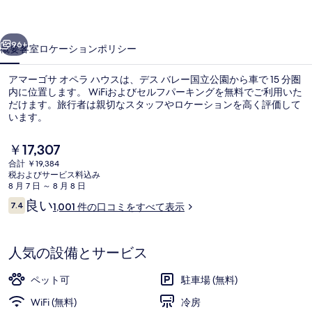
ペ
前へ
次へ
ラ
96+
概要
客室
ロケーション
ポリシー
ハ
アマーゴサ オペラ ハウスは、デス バレー国立公園から車で 15 分圏
ウ
内に位置します。 WiFiおよびセルフパーキングを無料でご利用いた
だけます。旅行者は親切なスタッフやロケーションを高く評価して
ス
います。
の
現
￥17,307
写
在
合計 ￥19,384
の
真
税およびサービス料込み
料
8 月 7 日 ～ 8 月 8 日
施設からの眺望
ギ
金
口
良い
7.4
1,001 件の口コミをすべて表示
は
10段階中7.4
コ
ャ
￥17,307
ミ
で
ラ
す
人気の設備とサービス
リ
ペット可
駐車場 (無料)
ー
WiFi (無料)
冷房