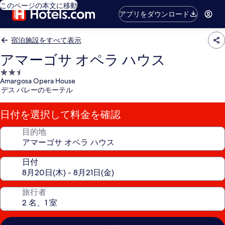
このページの本文に移動
アプリをダウンロード
宿泊施設をすべて表示
アマーゴサ オペラ ハウス
2.5
Amargosa Opera House
つ
デス バレーのモーテル
星
宿
日付を選択して料金を確認
泊
施
目的地
設
日付
旅行者