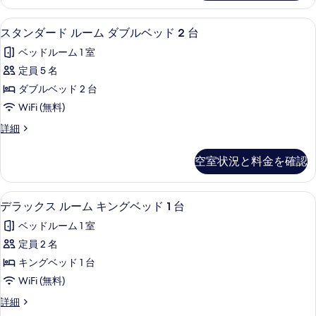
す
ー
詳
ク
ド
細
べ
スタンダード ルーム ダブルベッド 2 台 
ス
21
ル
スタンダード ルーム ダブルベッド 2 台
イ
て
タ
ー
ー
ベッドルーム 1 室
ム
の
ン
ク
ン
定員 5 名
写
ダ
イ
ベ
ダブルベッド 2 台
ー
真
ー
ン
ッ
WiFi (無料)
を
ド
ベ
ド
ス
詳細
ッ
表
ル
タ
1
ド
示
ー
ン
1
台
空室状況と料金を確認
ダ
す
台
ム
の
ー
の
る
ダ
ド
詳
す
デラックス ルーム キングベッド 1 台 |
デ
5
ル
デラックス ルーム キングベッド 1 台
ブ
細
べ
ラ
ー
ル
ベッドルーム 1 室
ム
て
ッ
ダ
ベ
定員 2 名
の
ク
ブ
ッ
キングベッド 1 台
ル
写
ス
ベ
ド
WiFi (無料)
真
ル
ッ
2
デ
詳細
ド
を
ー
ラ