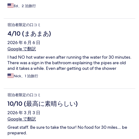
Ed、2 泊旅行
宿泊者限定の口コミ
4/10 (まあまあ)
2026 年 6 月 6 日
Google で翻訳
I had NO hot water even after running the water for 30 minutes.
There was a sign in the bathroom explaining the pipes are old
and it takes a while. Even after getting out of the shower
Nick、1 泊旅行
宿泊者限定の口コミ
10/10 (最高に素晴らしい)
2026 年 3 月 3 日
Google で翻訳
Great staff. Be sure to take the tour! No food for 30 miles… be
prepared.