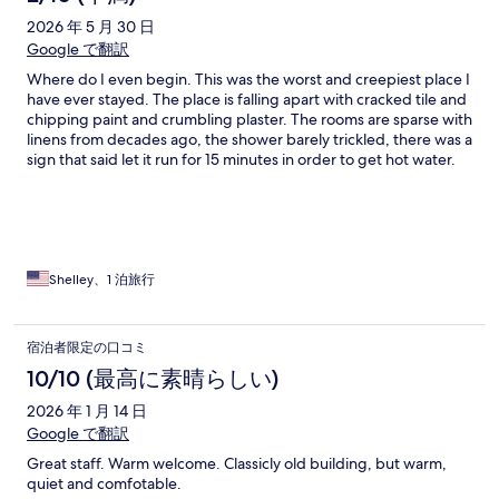
2026 年 5 月 30 日
Google で翻訳
Where do I even begin. This was the worst and creepiest place I
have ever stayed. The place is falling apart with cracked tile and
chipping paint and crumbling plaster. The rooms are sparse with
linens from decades ago, the shower barely trickled, there was a
sign that said let it run for 15 minutes in order to get hot water.
We checked in after closing and were literally the only people
there. It was so creepy I felt like I was in an old horror movie. We
debated on leaving but were exhausted so we stayed and were
glad to get out unscathed 😛 DO NOT STAY HERE
Shelley、1 泊旅行
宿泊者限定の口コミ
10/10 (最高に素晴らしい)
2026 年 1 月 14 日
Google で翻訳
Great staff. Warm welcome. Classicly old building, but warm,
quiet and comfotable.