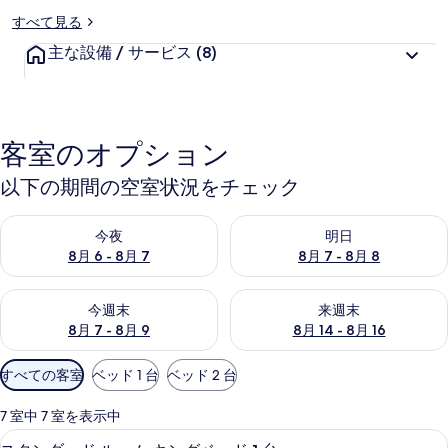
すべて見る
主な設備 / サービス
(8)
客室のオプション
以下の期間の空室状況をチェック
今夜 8月 6 - 8月 7 の空室状況をチェック
明日 8月 7 - 8月 8 の空室
今夜
明日
8月 6 - 8月 7
8月 7 - 8月 8
今週末 8月 7 - 8月 9 の空室状況をチェック
来週末 8月 14 - 8月 16 の
今週末
来週末
8月 7 - 8月 9
8月 14 - 8月 16
利
すべての客室
ベッド 1 台
ベッド 2 台
用
可
7 室中 7 室を表示中
能
スタンダード ルーム キングベッド 1 台 
ス
13