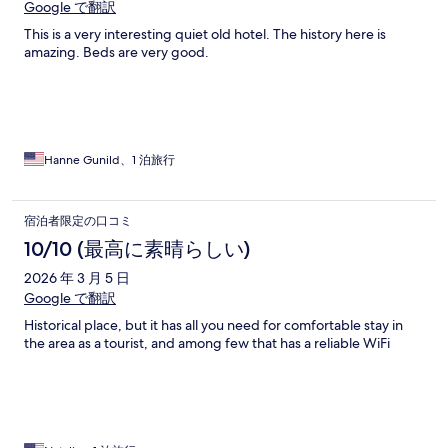
Google で翻訳
This is a very interesting quiet old hotel. The history here is
amazing. Beds are very good.
Hanne Gunild、1 泊旅行
宿泊者限定の口コミ
10/10 (最高に素晴らしい)
2026 年 3 月 5 日
Google で翻訳
Historical place, but it has all you need for comfortable stay in
the area as a tourist, and among few that has a reliable WiFi