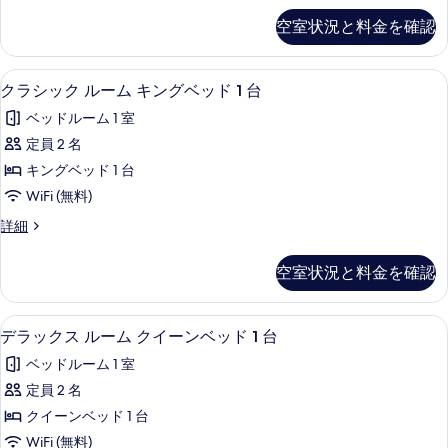
台
2
表
ム
ッ
台
の
空室状況と料金を確認
ク
示
の
キ
す
ス
詳
す
ン
ル
細
べ
クラシック ルーム キングベッド 1 台 |
ク
5
ー
クラシック ルーム キングベッド 1 台
る
グ
て
ラ
ム
ベ
ベッドルーム 1 室
キ
の
シ
ン
ッ
定員 2 名
写
ッ
グ
ド
キングベッド 1 台
ベ
真
ク
1
ッ
WiFi (無料)
を
ル
ド
台
ク
詳細
1
表
ー
ラ
の
台
示
ム
シ
の
す
空室状況と料金を確認
ッ
す
詳
キ
べ
ク
細
る
ン
ル
て
デラックス ルーム クイーンベッド 1 台 
デ
8
ー
デラックス ルーム クイーンベッド 1 台
グ
の
ラ
ム
ベ
ベッドルーム 1 室
キ
写
ッ
ン
ッ
定員 2 名
真
ク
グ
ド
クイーンベッド 1 台
ベ
を
ス
1
ッ
WiFi (無料)