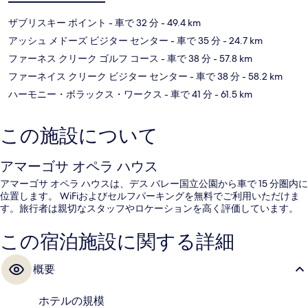
ザブリスキー ポイント
- 車で 32 分
- 49.4 km
アッシュ メドーズ ビジター センター
- 車で 35 分
- 24.7 km
ファーネス クリーク ゴルフ コース
- 車で 38 分
- 57.8 km
ファーネイス クリーク ビジター センター
- 車で 38 分
- 58.2 km
ハーモニー・ボラックス・ワークス
- 車で 41 分
- 61.5 km
この施設について
アマーゴサ オペラ ハウス
アマーゴサ オペラ ハウスは、デス バレー国立公園から車で 15 分圏内に
位置します。 WiFiおよびセルフパーキングを無料でご利用いただけま
す。旅行者は親切なスタッフやロケーションを高く評価しています。
この宿泊施設に関する詳細
概要
ホテルの規模