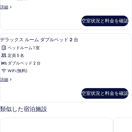
表
ル
ド
台
デ
詳細
1
示
ー
ラ
の
台
す
ム
ッ
の
す
空室状況と料金を確認
ク
る
詳
ク
べ
ス
細
イ
ル
て
デラックス ルーム ダブルベッド 2 台 |
デ
5
ー
デラックス ルーム ダブルベッド 2 台
ー
の
ラ
ム
ン
ベッドルーム 1 室
ク
写
ッ
イ
ベ
定員 5 名
真
ク
ー
ッ
ダブルベッド 2 台
ン
を
ス
ベ
ド
WiFi (無料)
表
ル
ッ
1
デ
詳細
ド
示
ー
ラ
台
1
す
ム
ッ
台
の
空室状況と料金を確認
ク
る
の
ダ
す
ス
詳
ブ
ル
細
類似した宿泊施設
べ
ー
ル
て
ム
ザ ランチ アット デス バレー - インサイド ザ パーク
パナミン
ベ
ダ
の
ブ
ッ
写