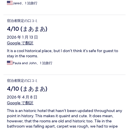
Jared、1 泊旅行
宿泊者限定の口コミ
4/10 (まあまあ)
2026 年 1 月 13 日
Google で翻訳
It is a cool historical place, but I don’t think it’s safe for guest to
stay in the rooms.
Paula and John、1 泊旅行
宿泊者限定の口コミ
4/10 (まあまあ)
2026 年 4 月 8 日
Google で翻訳
This is an historic hotel that hasn’t been updated throughout any
point in history. This makes it quaint and cute. It does mean,
however, that the rooms are old and historic too. Tile in the
bathroom was falling apart, carpet was rough, we had to wipe