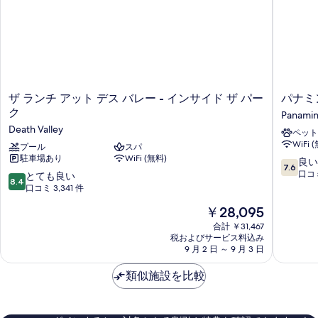
ル
ド
ベ
真
2
ッ
を
ド
台
2
表
の
台
示
の
す
す
詳
ザ
パ
ザ ランチ アット デス バレー - インサイド ザ パー
パナミ
べ
細
る
ラ
ナ
ク
Panamin
て
ン
ミ
Death Valley
ペット
チ
ン
の
WiFi 
ア
プール
スパ
ト
写
駐車場あり
WiFi (無料)
ッ
ス
10
良い
7.6
真
ト
プ
段
口コミ
10
とても良い
8.4
デ
リ
階
段
口コミ 3,341 件
を
ス
ン
中
階
現
表
￥28,095
バ
グ
7.6、
中
在
レ
ス
良
8.4、
合計 ￥31,467
示
の
ー
リ
い、
税およびサービス料込み
と
す
料
-
9 月 2 日 ～ 9 月 3 日
ゾ
口
て
金
イ
ー
コ
も
る
は
ン
類似施設を比較
ト
ミ
良
￥28,095
サ
Panamin
982
い、
イ
Springs
件
口
ド
件
コ