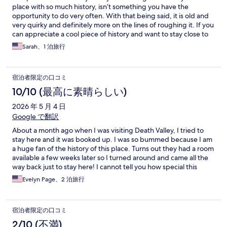
place with so much history, isn’t something you have the
opportunity to do very often. With that being said, it is old and
very quirky and definitely more on the lines of roughing it. If you
can appreciate a cool piece of history and want to stay close to
Death Valley it does the job…
Sarah、1 泊旅行
宿泊者限定の口コミ
10/10 (最高に素晴らしい)
2026 年 5 月 4 日
Google で翻訳
About a month ago when I was visiting Death Valley, I tried to
stay here and it was booked up. I was so bummed because I am
a huge fan of the history of this place. Turns out they had a room
available a few weeks later so I turned around and came all the
way back just to stay here! I cannot tell you how special this
place is.. you truly have to visit to see for yourself. I HIGHLY
Evelyn Page、2 泊旅行
reccomend doing the tour to get the full experience. The staff is
so knowledgeable and kind. Fun fact: part of David Lynch's Lost
Highway was shot here! So cool! This place deserves its own
宿泊者限定の口コミ
documentary and youll be lucky to stay here.
2/10 (不満)