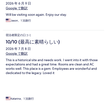
ミ
2026 年 6 月 9 日
Google で翻訳
Will be visiting soon again. Enjoy our stay.
Jason、1 泊旅行
宿泊者限定の口コミ
10/10 (最高に素晴らしい)
2026 年 7 月 8 日
Google で翻訳
This is a historical site and needs work. I went into it with those
expectations and had a great time. Rooms are clean and AC
works well. This place is a gem. Employees are wonderful and
dedicated to the legacy. Loved it
Katarina、1 泊旅行