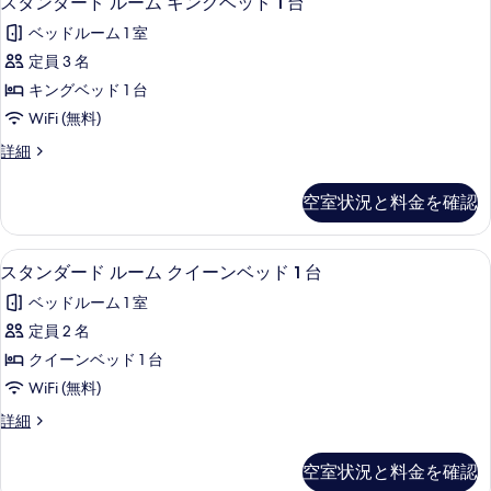
スタンダード ルーム キングベッド 1 台
な
タ
客
ベッドルーム 1 室
ン
室
定員 3 名
ダ
の
キングベッド 1 台
ー
絞
WiFi (無料)
り
ド
ス
詳細
込
ル
タ
み
ー
ン
条
空室状況と料金を確認
ダ
ム
件
ー
キ
ド
スタンダード ルーム クイーンベッド 1 台
ス
12
ル
スタンダード ルーム クイーンベッド 1 台
ン
タ
ー
グ
ベッドルーム 1 室
ム
ン
キ
ベ
定員 2 名
ダ
ン
ッ
クイーンベッド 1 台
グ
ー
ベ
ド
WiFi (無料)
ド
ッ
1
ス
詳細
ド
ル
タ
台
1
ー
ン
台
の
空室状況と料金を確認
ダ
の
ム