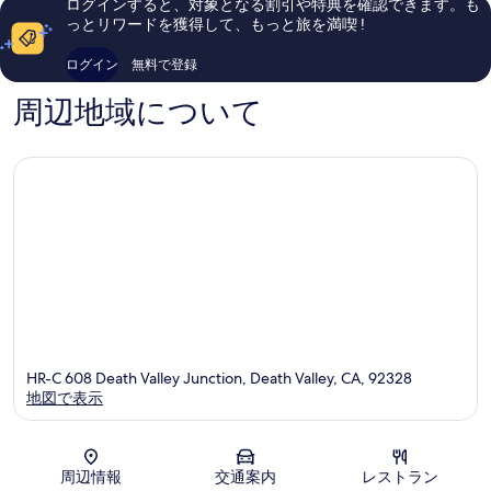
ログインすると、対象となる割引や特典を確認できます。も
ザ
の
ミ
っとリワードを獲得して、もっと旅を満喫 !
パ
口
3,341
ー
コ
件
ログイン
無料で登録
ク
ミ
件
Death
の
周辺地域について
Valley
口
コ
ミ
HR-C 608 Death Valley Junction, Death Valley, CA, 92328
地図で表示
地図
周辺情報
交通案内
レストラン