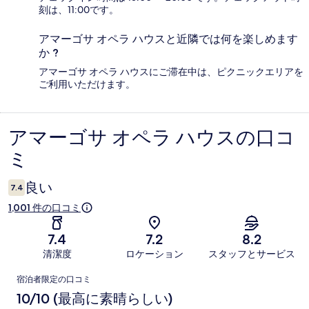
刻は、11:00です。
アマーゴサ オペラ ハウスと近隣では何を楽しめます
か ?
アマーゴサ オペラ ハウスにご滞在中は、ピクニックエリアを
ご利用いただけます。
アマーゴサ オペラ ハウスの口コ
口
ミ
コ
ミ
良い
7.4
1,001 件の口コミ
7.4
7.2
8.2
清潔度
ロケーション
スタッフとサービス
口
宿泊者限定の口コミ
コ
10/10 (最高に素晴らしい)