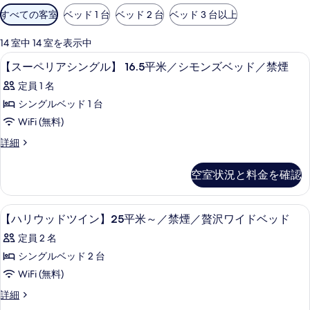
利
すべての客室
ベッド 1 台
ベッド 2 台
ベッド 3 台以上
用
可
14 室中 14 室を表示中
能
ミニバー、セーフティボックス (室内)
【ス
1
【スーペリアシングル】 16.5平米／シモンズベッド／禁煙
な
ー
客
定員 1 名
ペ
室
シングルベッド 1 台
リ
の
WiFi (無料)
ア
絞
【ス
詳細
り
シ
ー
込
ン
ペ
空室状況と料金を確認
み
リ
グ
条
ア
ル】
シ
件
ミニバー、セーフティボックス (室内)
【ハ
1
ン
【ハリウッドツイン】25平米～／禁煙／贅沢ワイドベッド
16.5
リ
グ
平
定員 2 名
ル】
ウ
米
16.5
シングルベッド 2 台
ッ
平
／
WiFi (無料)
米
ド
シ
／
【ハ
詳細
ツ
シ
リ
モ