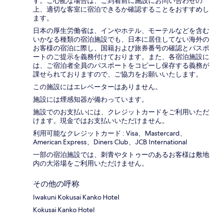
す。ご心配な場合は、ご到着前に施設にお問い合わせの
上、適切な客室に宿泊できるか確認することをおすすめし
ます。
日本の厚生労働省は、インやホテル、モーテルなどを含む
いかなる種類の宿泊施設でも、日本に​居住してない海外の
お客様の宿泊に際し、国籍および旅券番号の確認とパスポ
ートのご提示を義務付け​ております。また、各宿泊施設に
は、ご宿泊者全員のパスポートをコピーし保存する義務が
課せられておりますの​で、ご協力をお願いいたします。
この施設にはエレベーターはありません。
施設には煙感知器が備わっています。
施設でのお支払いには、クレジットカードをご利用いただ
けます。現金ではお支払いいただけません。
利用可能なクレジットカード : Visa、Mastercard、
American Express、Diners Club、JCB International
一部の宿泊施設では、刺青やタトゥーのあるお客様は敷地
内の大浴場をご利用いただけません。
その他の呼称
Iwakuni Kokusai Kanko Hotel
Kokusai Kanko Hotel