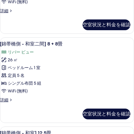
WiFi (無料)
ル
を
20
煙
ー
[錦
詳細
表
畳
可
ム,
帯
喫
示
の
の
橋
煙
空室状況と料金を確認
す
側
す
す
可
-
る
の
べ
べ
和
詳
[錦帯橋側 - 和室二間] 8 + 8畳 |
[錦
て
7
室]
[錦帯橋側 - 和室二間] 8 + 8畳
て
細
帯
20
の
の
リバー ビュー
畳
橋
写
の
写
26 ㎡
側
詳
真
真
ベッドルーム 1 室
細
-
を
を
定員 5 名
和
表
表
シングル布団 5 組
室
示
示
WiFi (無料)
二
す
す
[錦
詳細
間]
る
帯
る
8
橋
空室状況と料金を確認
+
側
-
8
和
[錦帯橋側 - 和室] 12.5畳 | ミニ
[錦
畳
9
室
[錦帯橋側 - 和室] 12.5畳