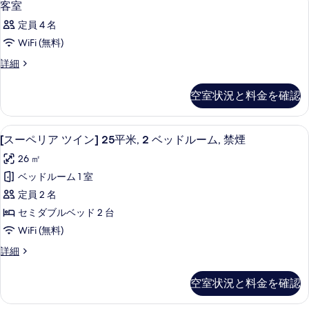
詳
1
ム]
煙
客室
べ
細
室
14.5
可
定員 4 名
平
て
の
の
米,
WiFi (無料)
の
す
喫
す
客
詳細
煙
写
べ
室
べ
可
真
て
の
の
て
空室状況と料金を確認
詳
を
詳
の
の
細
細
表
写
写
[スーペリア ツイン] 25平米, 2 ベ
[ス
8
示
[スーペリア ツイン] 25平米, 2 ベッドルーム, 禁煙
真
真
ー
す
を
26 ㎡
を
ペ
る
表
ベッドルーム 1 室
表
リ
示
定員 2 名
示
ア
す
セミダブルベッド 2 台
す
ツ
る
WiFi (無料)
る
イ
[ス
詳細
ン]
ー
25
ペ
空室状況と料金を確認
リ
平
ア