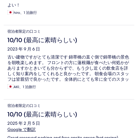
よい！
hiro、1 泊旅行
宿泊者限定の口コミ
10/10 (最高に素晴らしい)
2023 年 9 月 6 日
古い建物ですがとても清潔です 錦帯橋の直ぐ側で錦帯橋の景色
を朝晩楽しめます。 フロントの方に蓮根麺が食べたい何処かが
ありますかときいても分からずで、もう少し近くの飲食店を詳
しく知り案内をしてくれると良かったです。 朝食会場のスタッ
フは皆親切で良かったです。 全体的にとても常に全てのスタッ
フが挨拶をしてくれて親切で良いホテルでした。
AKI、1 泊旅行
宿泊者限定の口コミ
10/10 (最高に素晴らしい)
2025 年 2 月 5 日
Google で翻訳
Great reserved parking and free onsite onsen (hot spring).