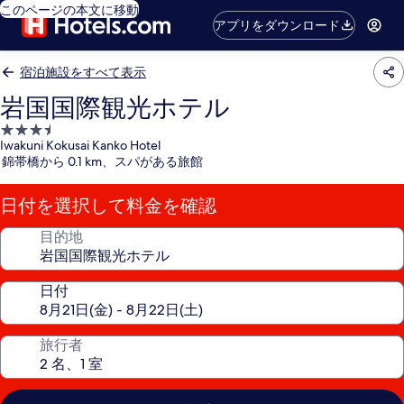
このページの本文に移動
アプリをダウンロード
宿泊施設をすべて表示
岩国国際観光ホテル
3.5
Iwakuni Kokusai Kanko Hotel
つ
錦帯橋から 0.1 km、スパがある旅館
星
宿
日付を選択して料金を確認
泊
施
目的地
設
日付
旅行者