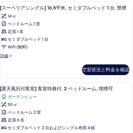
米,
ツ
[スーペリアシングル] 16.5平米, セミ
[ス
7
イ
2
[スーペリアシングル] 16.5平米, セミダブルベッド 1 台, 禁煙
ー
ン]
ベ
14 ㎡
25
ペ
ッ
平
ベッドルーム 1 室
リ
米,
ド
定員 1 名
2
ア
ル
ベ
セミダブルベッド 1 台
シ
ッ
ー
WiFi (無料)
ド
ン
ム,
ル
[ス
詳細
グ
ー
禁
ー
ム,
ル]
ペ
煙
空室状況と料金を確認
禁
リ
16.5
の
煙
ア
平
の
シ
す
[露天風呂付客室] 客室特典付, 2 ベッ
[露
詳
13
ン
米,
[露天風呂付客室] 客室特典付, 2 ベッドルーム, 喫煙可
べ
細
天
グ
セ
ガーデンビュー
ル]
て
風
ミ
16.5
59 ㎡
の
呂
平
ダ
ベッドルーム 2 室
米,
写
付
ブ
セ
定員 6 名
真
客
ミ
ル
セミダブルベッド 2 台およびシングル布団 4 組
を
ダ
室]