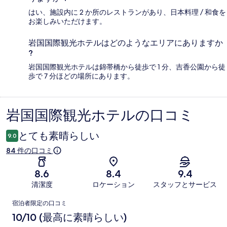
はい、施設内に 2 か所のレストランがあり、日本料理 / 和食を
お楽しみいただけます。
岩国国際観光ホテルはどのようなエリアにありますか
?
岩国国際観光ホテルは錦帯橋から徒歩で 1 分、吉香公園から徒
歩で 7 分ほどの場所にあります。
岩国国際観光ホテルの口コミ
口
コ
とても素晴らしい
9.0
ミ
84 件の口コミ
8.6
8.4
9.4
清潔度
ロケーション
スタッフとサービス
口
宿泊者限定の口コミ
コ
10/10 (最高に素晴らしい)