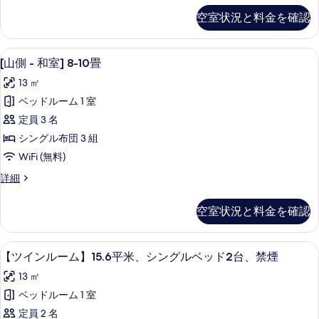
モ
イ
ウ
ン
空室状況と料金を確認
ン
ッ
ン】
ズ
ズ
ド
ベ
25
ツ
ベ
[山側 - 和室] 8-10畳 | ミニバー
[山
ッ
7
イ
平
[山側 - 和室] 8-10畳
ド
ッ
側
ン】
米
13 ㎡
／
25
ド
-
禁
～
平
ベッドルーム 1 室
和
／
煙
米
／
定員 3 名
の
～
室]
禁
詳
禁
／
シングル布団 3 組
8-
煙
細
禁
煙
WiFi (無料)
10
煙
の
／
／
畳
[山
詳細
す
贅
側
贅
の
べ
沢
-
沢
空室状況と料金を確認
ワ
す
和
て
イ
ワ
室]
べ
の
ド
8-
イ
【ツインルーム】15.6平米、シングルベ
【ツ
て
ベ
6
10
【ツインルーム】15.6平米、シングルベッド2台、禁煙
写
ド
ッ
イ
畳
の
真
13 ㎡
ド
の
ベ
ン
写
の
詳
を
ベッドルーム 1 室
ッ
ル
詳
細
真
表
定員 2 名
細