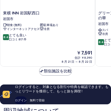
示
す
東
グ
る
東横 INN 岩国駅西口
グリー
横
リ
の華
岩国市
INN
ー
岩国市
朝食 (無料)
駐車場あり
岩
ン
インターネットアクセス
冷房
国
リ
スパ
冷房
駅
ッ
10
とても良い
8.4
西
チ
段
口コミ 817 件
10
とて
8.4
口
ホ
階
段
口コミ
岩
テ
中
階
現
￥7,591
国
ル
8.4、
中
在
市
岩
と
8.4、
合計 ￥8,390
の
国
て
8 月 21 日 ～ 8 月 22 日
と
料
駅
も
て
金
前
良
類似施設を比較
も
は
人
い、
良
￥7,591
工
口
い、
温
コ
口
ログインすると、対象となる割引や特典を確認できます。も
泉・
ミ
コ
っとリワードを獲得して、もっと旅を満喫 !
二
817
ミ
股
件
505
ログイン
無料で登録
湯
件
件
の
の
件
華
口