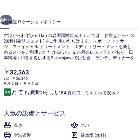
ホ
前へ
次へ
テ
93+
概要
客室
ロケーション
ポリシー
ル
空港からわずか 6.1 km の岩国国際観光ホテルでは、お迎えサービス
の
(無料) (要リクエスト) をご利用いただけます。スポーツ マッサー
ジ、フェイシャル トリートメント、ボディ トリートメントを楽し
写
めるスパをご利用いただけるほか、2 か所のレストランがあり、日
真
本料理 / 和食を提供するSakurajyayaでは朝食、ランチ、ディナーを
お召し上がりいただけます。その他の人気設備としてバー / ラウン
ギ
ジおよび庭園が備わっています。旅行者は総合的な施設のコンディ
現
￥32,363
ションを高く評価しています。
在
ャ
合計 ￥36,346
の
9 月 6 日 ～ 9 月 7 日
温泉
ラ
料
口
とても素晴らしい
9.0
84 件の口コミをすべて表示
金
10段階中9.0
リ
コ
は
ミ
￥32,363
ー
で
人気の設備とサービス
す
温泉
スパ
空港送迎
駐車場 (無料)