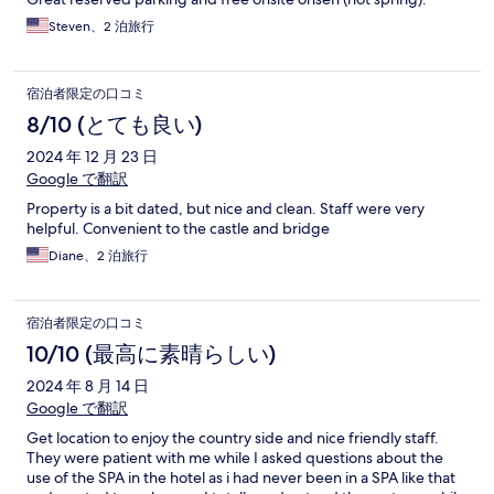
Steven、2 泊旅行
宿泊者限定の口コミ
8/10 (とても良い)
2024 年 12 月 23 日
Google で翻訳
Property is a bit dated, but nice and clean. Staff were very
helpful. Convenient to the castle and bridge
Diane、2 泊旅行
宿泊者限定の口コミ
10/10 (最高に素晴らしい)
2024 年 8 月 14 日
Google で翻訳
Get location to enjoy the country side and nice friendly staff.
They were patient with me while I asked questions about the
use of the SPA in the hotel as i had never been in a SPA like that