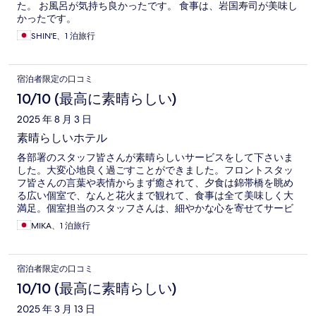
た。 お風呂が気持ち良かったです。 食事は、岩国寿司が美味し
かったです。
SHIN'E、1 泊旅行
宿泊者限定の口コミ
10/10 (最高に素晴らしい)
2025 年 8 月 3 日
素晴らしいホテル
各部署のスタッフ皆さんが素晴らしいサービスをして下さいま
した。大変心地良く過ごすことができました。フロントスタッ
フ皆さんの言葉や表情からまず癒されて、夕食は錦帯橋を眺め
る広い個室で、なんと花火まで観れて、食事は全て美味しく大
満足。個室担当のスタッフさんは、細やかな心を寄せてサービ
スして下さいました。お風呂も部屋からタオルを持っていく必
MIKA、1 泊旅行
要はなく、清潔なタオルをお風呂入口に準備して下さってい
て、最高でした。部屋はとても静かで美しく、ゆったり滞在さ
せていただきました。また行きたいホテルです！
宿泊者限定の口コミ
10/10 (最高に素晴らしい)
2025 年 3 月 13 日