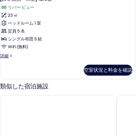
帯
二
の
リバー ビュー
間]
橋
す
8
23 ㎡
側
べ
+
ベッドルーム 1 室
8
-
て
畳
定員 5 名
和
の
の
シングル布団 5 組
詳
室]
写
WiFi (無料)
細
12.5
真
[錦
詳細
畳
を
帯
の
橋
表
空室状況と料金を確認
側
す
示
-
べ
す
和
類似した宿泊施設
て
室]
る
12.5
の
東横 INN 岩国駅西口
グリーン
畳
写
の
詳
真
細
を
表