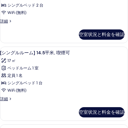
ド
ー
を
示
シングルベッド 2 台
の
ム】
表
す
WiFi (無料)
す
15.6
示
る
【ツ
詳細
平
べ
す
イ
米、
て
ン
る
空室状況と料金を確認
ル
シ
の
ー
ン
写
ム】
[シングルルーム] 14.5平米, 喫煙可
[シ
6
15.6
グ
[シングルルーム] 14.5平米, 喫煙可
真
ン
平
ル
を
17 ㎡
米、
グ
ベ
シ
表
ベッドルーム 1 室
ル
ン
ッ
示
定員 1 名
グ
ル
ド
す
ル
シングルベッド 1 台
ー
ベ
2
る
WiFi (無料)
ッ
ム]
台、
ド
[シ
詳細
14.5
2
禁
ン
平
台、
グ
煙
空室状況と料金を確認
禁
ル
米,
の
煙
ル
喫
の
ー
す
バスルームの設備 | シャワー付き浴槽
客