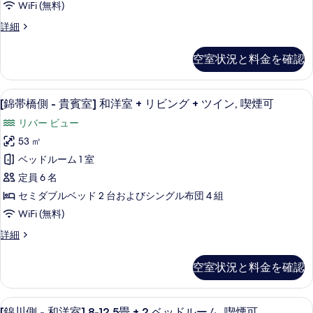
ベ
WiFi (無料)
ブ
表
客
ル
ッ
[露
詳細
示
ベ
室
天
ド
ッ
す
特
風
ド
1
空室状況と料金を確認
呂
る
典
1
台,
付
台,
付,
客
禁
禁
[錦帯橋側 - 貴賓室] 和洋室 + リビン
[錦
9
室]
[錦帯橋側 - 貴賓室] 和洋室 + リビング + ツイン, 喫煙可
2
煙
煙
帯
客
の
ベ
リバー ビュー
室
の
橋
詳
ッ
特
53 ㎡
細
す
側
典
ド
ベッドルーム 1 室
付,
べ
-
ル
2
定員 6 名
て
貴
ベ
ー
セミダブルベッド 2 台およびシングル布団 4 組
の
ッ
賓
ム,
WiFi (無料)
ド
写
室]
ル
喫
[錦
詳細
真
和
ー
帯
煙
ム,
を
洋
橋
喫
可
空室状況と料金を確認
側
表
室
煙
の
-
可
示
+
貴
す
の
[錦川側 - 和洋室] 8-12.5畳 + 2
[錦
リ
8
賓
す
[錦川側 - 和洋室] 8-12.5畳 + 2 ベッドルーム, 喫煙可