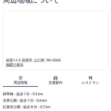
周辺地域について
の
岩
コ
口
国
ミ
コ
市
ミ
岩国 1-1-7, 岩国市, 山口県, 741-0062
地図で表示
地図
周辺情報
交通案内
レストラン
錦帯橋
- 徒歩 1 分
- 0.2 km
吉香公園
- 徒歩 7 分
- 0.6 km
紅葉谷公園
- 徒歩 8 分
- 0.7 km