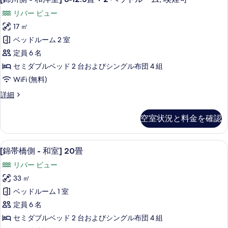
詳
べ
川
室]
ビ
細
る
リバー ビュー
和
て
側
ン
洋
17 ㎡
の
-
室
グ
ベッドルーム 2 室
+
和
写
+
リ
定員 6 名
洋
真
ツ
ビ
セミダブルベッド 2 台およびシングル布団 4 組
ン
室]
を
イ
WiFi (無料)
グ
8-
表
ン,
+
[錦
詳細
12.5
示
ツ
喫
川
イ
畳
す
側
煙
ン,
空室状況と料金を確認
+
-
る
喫
可
和
2
煙
洋
の
可
ベ
[錦帯橋側 - 和室] 20畳 | ミニバ
[錦
7
室]
[錦帯橋側 - 和室] 20畳
の
す
ッ
帯
8-
詳
リバー ビュー
べ
12.5
ド
橋
細
畳
33 ㎡
て
ル
側
+
ベッドルーム 1 室
の
2
ー
-
ベ
定員 6 名
写
和
ム,
ッ
セミダブルベッド 2 台およびシングル布団 4 組
真
ド
室]
喫