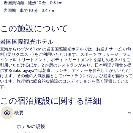
岩国美術館
- 徒歩 10 分
- 0.8 km
岩国城
- 車で 10 分
- 3.4 km
この施設について
岩国国際観光ホテル
空港からわずか 6.1 km の岩国国際観光ホテルでは、お迎えサービス (無
料) (要リクエスト) をご利用いただけます。スポーツ マッサージ、フェ
イシャル トリートメント、ボディ トリートメントを楽しめるスパをご
利用いただけるほか、2 か所のレストランがあり、日本料理 / 和食を提
供するSakurajyayaでは朝食、ランチ、ディナーをお召し上がりいただ
けます。その他の人気設備としてバー / ラウンジおよび庭園が備わって
います。旅行者は総合的な施設のコンディションを高く評価していま
す。
この宿泊施設に関する詳細
概要
ホテルの規模