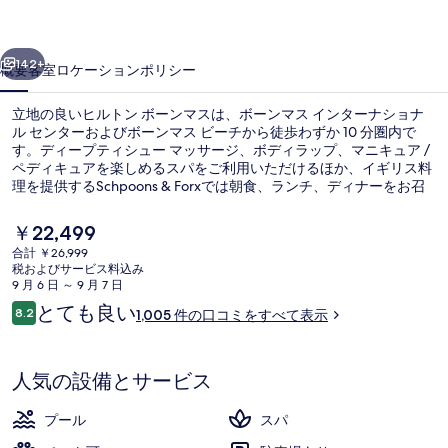
ン
前へ
次へ
マ
142+
概要
客室
ロケーション
ポリシー
ス
立地の良いヒルトン ボーンマスは、ボーンマス インターナショナ
の
ル センターおよびボーンマス ビーチから徒歩わずか 10 分圏内で
す。ディープティシュー マッサージ、ボディラップ、マニキュア /
写
ペディキュアを楽しめるスパをご利用いただけるほか、イギリス料
真
理を提供するSchpoons & Forxでは朝食、ランチ、ディナーをお召
し上がりいただけます。屋内プール、バー / ラウンジ、およびフィ
ギ
ットネスクラブ (スタッフ常駐)などの設備もあります。旅行者は親
現
￥22,499
切なスタッフや朝食を高く評価しています。
在
ャ
合計 ￥26,999
の
税およびサービス料込み
朝食、ランチ、ディナーに営業
ラ
料
9 月 6 日 ～ 9 月 7 日
金
口
とても良い
リ
8.2
1,005 件の口コミをすべて表示
は
10段階中8.2
コ
￥22,499
ー
ミ
で
す
人気の設備とサービス
プール
スパ