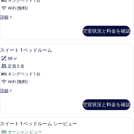
ド
キングベッド 1 台
ベ
を
ン
1
ッ
WiFi (無料)
表
グ
ド
台
ル
詳細
1
示
ベ
ー
の
台
す
ッ
ム
の
す
空室状況と料金を確認
キ
る
詳
ド
べ
ン
細
1
グ
て
液晶テレビ
ス
24
ベ
台
スイート 1 ベッドルーム
の
イ
ッ
バ
68 ㎡
ド
写
ー
リ
1
定員 2 名
真
ト
台
ア
キングベッド 1 台
バ
を
1
フ
リ
WiFi (無料)
ベ
表
ア
リ
ス
詳細
フ
ッ
示
イ
ー
リ
ド
す
ー
ー
の
空室状況と料金を確認
ト
ル
る
の
す
1
詳
ー
ベ
細
べ
液晶テレビ
ス
21
ッ
ム
スイート 1 ベッドルーム シービュー
て
イ
ド
の
オーシャン ビュー
ル