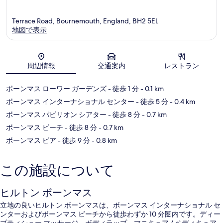
Terrace Road, Bournemouth, England, BH2 5EL
地図で表示
地図
周辺情報
交通案内
レストラン
ボーンマス ローワー ガーデンズ
- 徒歩 1 分
- 0.1 km
ボーンマス インターナショナル センター
- 徒歩 5 分
- 0.4 km
ボーンマス パビリオン シアター
- 徒歩 8 分
- 0.7 km
ボーンマス ビーチ
- 徒歩 8 分
- 0.7 km
ボーンマス ピア
- 徒歩 9 分
- 0.8 km
この施設について
ヒルトン ボーンマス
立地の良いヒルトン ボーンマスは、ボーンマス インターナショナル セ
ンターおよびボーンマス ビーチから徒歩わずか 10 分圏内です。ディー
プティシュー マッサージ、ボディラップ、マニキュア / ペディキュア