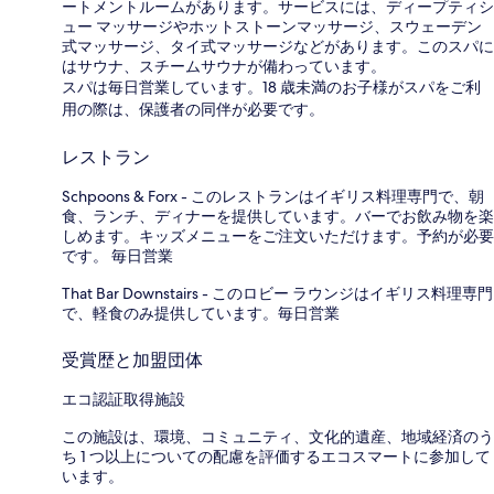
ートメントルームがあります。サービスには、ディープティシ
ュー マッサージやホットストーンマッサージ、スウェーデン
式マッサージ、タイ式マッサージなどがあります。このスパに
はサウナ、スチームサウナが備わっています。
スパは毎日営業しています。18 歳未満のお子様がスパをご利
用の際は、保護者の同伴が必要です。
レストラン
Schpoons & Forx - このレストランはイギリス料理専門で、朝
食、ランチ、ディナーを提供しています。バーでお飲み物を楽
しめます。キッズメニューをご注文いただけます。予約が必要
です。 毎日営業
That Bar Downstairs - このロビー ラウンジはイギリス料理専門
で、軽食のみ提供しています。毎日営業
受賞歴と加盟団体
エコ認証取得施設
この施設は、環境、コミュニティ、文化的遺産、地域経済のう
ち 1 つ以上についての配慮を評価するエコスマートに参加して
います。