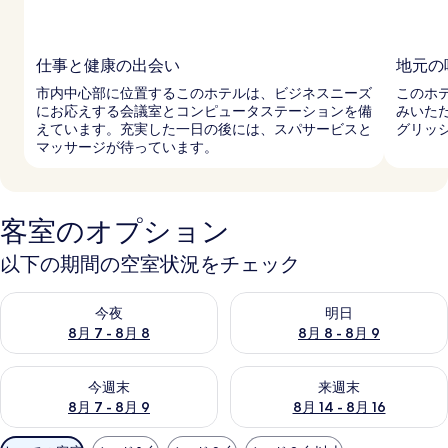
仕事と健康の出会い
地元の
市内中心部に位置するこのホテルは、ビジネスニーズ
このホ
にお応えする会議室とコンピュータステーションを備
みいた
えています。充実した一日の後には、スパサービスと
グリッ
マッサージが待っています。
客室のオプション
以下の期間の空室状況をチェック
今夜 8月 7 - 8月 8 の空室状況をチェック
明日 8月 8 - 8月 9 の空室
今夜
明日
8月 7 - 8月 8
8月 8 - 8月 9
今週末 8月 7 - 8月 9 の空室状況をチェック
来週末 8月 14 - 8月 16 の
今週末
来週末
8月 7 - 8月 9
8月 14 - 8月 16
利