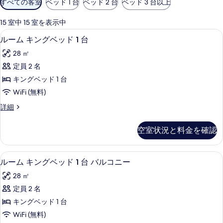
すべての客室
ベッド 1 台
ベッド 2 台
ベッド 3 台以上
用
可
15 室中 15 室を表示中
能
液晶テレビ
ル
24
ルーム キングベッド 1 台
な
ー
客
28 ㎡
ム
室
定員 2 名
キ
の
キングベッド 1 台
ン
絞
WiFi (無料)
り
グ
ル
詳細
込
ベ
ー
み
ッ
ム
条
空室状況と料金を確認
キ
ド
件
ン
1
グ
ルーム キングベッド 1 台 バルコニ
ル
20
ベ
台
ルーム キングベッド 1 台 バルコニー
ー
ッ
の
28 ㎡
ド
ム
す
1
定員 2 名
キ
台
べ
キングベッド 1 台
の
ン
て
詳
WiFi (無料)
グ
細