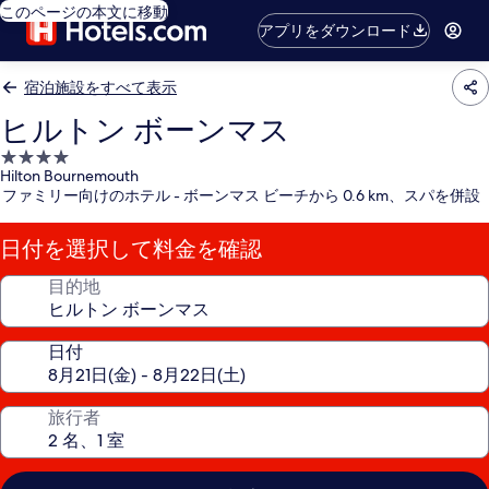
このページの本文に移動
アプリをダウンロード
宿泊施設をすべて表示
ヒルトン ボーンマス
4.0
Hilton Bournemouth
つ
ファミリー向けのホテル - ボーンマス ビーチから 0.6 km、スパを併設
星
宿
日付を選択して料金を確認
泊
施
目的地
設
日付
旅行者