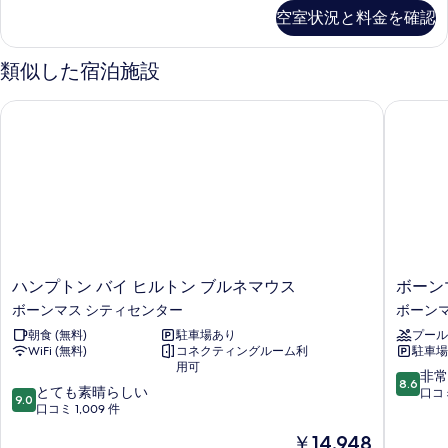
す
ー
ペ
空室状況と料金を確認
リ
る
ム
ア
キ
ル
類似した宿泊施設
ー
ン
ム
ハンプトン バイ ヒルトン ブルネマウス
ボーンマ
グ
キ
ン
ベ
グ
ッ
ベ
ッ
ド
ド
1
1
台
台
禁
禁
煙
ハ
ボ
ハンプトン バイ ヒルトン ブルネマウス
ボーン
煙
の
ン
ー
ボーンマス シティセンター
ボーン
詳
の
プ
ン
細
朝食 (無料)
駐車場あり
プール
ト
マ
す
WiFi (無料)
コネクティングルーム利
駐車場
ン
ス・
べ
用可
バ
ハ
10
非常
8.6
10
て
イ
とても素晴らしい
イ
段
口コミ
9.0
段
ヒ
口コミ 1,009 件
ク
階
の
階
ル
リ
中
現
￥14,948
写
中
ト
フ・
8.6、