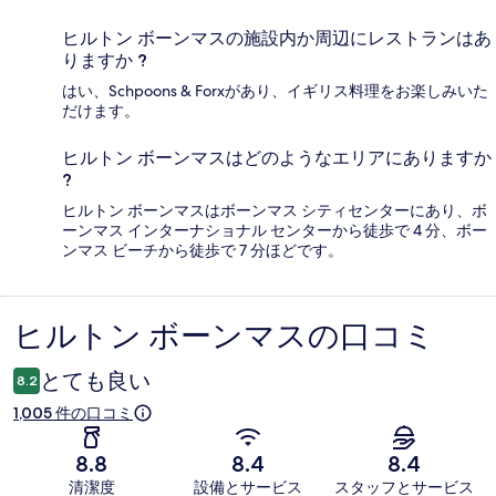
ヒルトン ボーンマスの施設内か周辺にレストランはあ
りますか ?
はい、Schpoons & Forxがあり、イギリス料理をお楽しみいた
だけます。
ヒルトン ボーンマスはどのようなエリアにありますか
?
ヒルトン ボーンマスはボーンマス シティセンターにあり、ボ
ーンマス インターナショナル センターから徒歩で 4 分、ボー
ンマス ビーチから徒歩で 7 分ほどです。
ヒルトン ボーンマスの口コミ
口
コ
とても良い
8.2
ミ
1,005 件の口コミ
8.8
8.4
8.4
清潔度
設備とサービス
スタッフとサービス