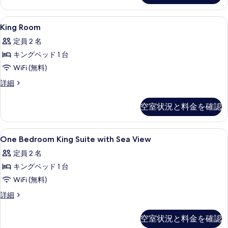
細
真
真
King
セーフティボックス (室内)、デスク
を
を
14
King Room
Room
表
表
定員 2 名
の
示
示
キングベッド 1 台
す
す
す
WiFi (無料)
べ
る
る
King
詳細
て
Room
の
の
空室状況と料金を確認
詳
写
細
真
One
セーフティボックス (室内)、デスク
を
18
One Bedroom King Suite with Sea View
Bedroom
表
定員 2 名
King
示
キングベッド 1 台
Suite
す
with
WiFi (無料)
る
Sea
One
詳細
View
Bedroom
King
の
空室状況と料金を確認
Suite