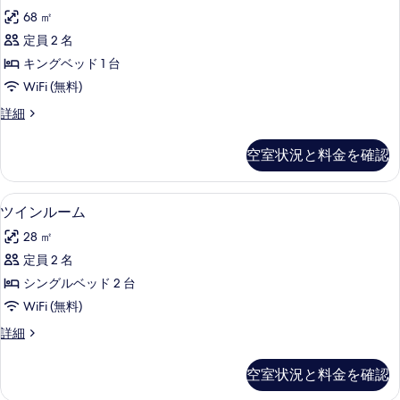
の
ー
す
ー
68 ㎡
写
ト
ム
べ
定員 2 名
の
真
1
て
詳
キングベッド 1 台
ベ
を
細
の
WiFi (無料)
ッ
表
写
ス
詳細
ド
示
イ
真
ル
す
ー
を
空室状況と料金を確認
ト
ー
る
表
1
ム
ベ
示
セーフティボックス (室内)、デスク
ツ
17
ッ
シ
ツインルーム
す
イ
ド
ー
28 ㎡
ル
る
ン
ビ
ー
定員 2 名
ル
ム
ュ
シングルベッド 2 台
シ
ー
ー
ー
WiFi (無料)
ム
ビ
の
ツ
詳細
ュ
の
イ
す
ー
す
ン
の
べ
空室状況と料金を確認
ル
詳
べ
て
ー