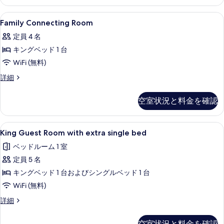
す
with
Sea
べ
Family
セーフティボックス (室内)、デスク
29
View
Family Connecting Room
て
Connecting
の
定員 4 名
の
詳
Room
細
キングベッド 1 台
の
写
WiFi (無料)
す
真
べ
Family
詳細
を
Connecting
て
表
Room
空室状況と料金を確認
の
示
の
詳
写
す
細
King
King Guest Room with ext
真
る
20
King Guest Room with extra single bed
Guest
を
ベッドルーム 1 室
Room
表
定員 5 名
with
示
extra
キングベッド 1 台およびシングルベッド 1 台
す
single
WiFi (無料)
る
bed
King
詳細
の
Guest
Room
す
空室状況と料金を確認