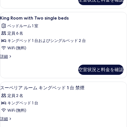
with
べ
extra
single
て
King
King Room with Two sing
21
bed
King Room with Two single beds
の
Room
の
ベッドルーム 1 室
写
詳
with
細
定員 6 名
Two
真
single
キングベッド 1 台およびシングルベッド 2 台
を
beds
WiFi (無料)
表
の
King
詳細
示
す
Room
す
with
べ
空室状況と料金を確認
る
Two
て
single
beds
の
セーフティボックス (室内)、デスク
ス
8
の
スーペリア ルーム キングベッド 1 台 禁煙
写
ー
詳
定員 2 名
細
真
ペ
キングベッド 1 台
を
リ
WiFi (無料)
表
ア
ス
詳細
示
ル
ー