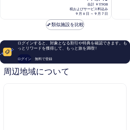
在
9.0、
ン
合計 ￥17,938
マ
非
真
の
税およびサービス料込み
と
ブ
リ
常
料
を
9 月 6 日 ～ 9 月 7 日
て
ル
オ
に
金
も
ネ
ッ
良
表
は
類似施設を比較
素
マ
ト・
い、
￥14,948
示
晴
ウ
ホ
口
ら
ス
テ
コ
す
し
ボ
ル
ミ
ログインすると、対象となる割引や特典を確認できます。も
る
い、
ー
ボ
633
っとリワードを獲得して、もっと旅を満喫 !
口
ン
ー
件
コ
マ
ン
件
ログイン
無料で登録
ミ
ス
マ
の
1,009
シ
ス
口
周辺地域について
件
テ
シ
コ
件
ィ
テ
ミ
の
セ
ィ
口
ン
セ
コ
タ
ン
ミ
ー
タ
ー