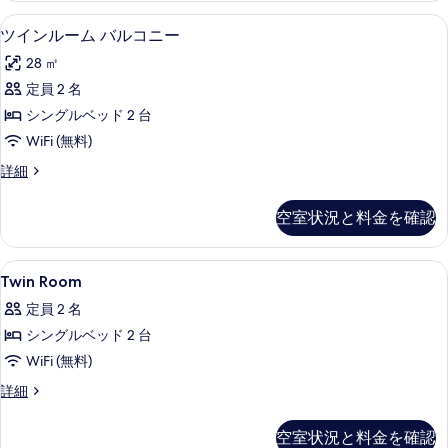
細
て
ム
の
セーフティボックス (室内)、デスク
ツ
13
の
ツインルーム バルコニー
の
写
イ
詳
写
28 ㎡
細
真
ン
真
定員 2 名
を
ル
を
シングルベッド 2 台
表
ー
表
WiFi (無料)
示
ム
示
ツ
詳細
す
バ
イ
す
る
ル
ン
空室状況と料金を確認
る
ル
コ
ー
ニ
ム
Twin
セーフティボックス (室内)、デスク
11
バ
Twin Room
ー
Room
ル
の
定員 2 名
コ
の
ニ
す
シングルベッド 2 台
す
ー
べ
WiFi (無料)
べ
の
詳
て
Twin
詳細
て
細
Room
の
の
の
空室状況と料金を確認
写
詳
写