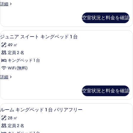
の
ル
詳細
ベ
ー
写
ッ
ム
真
空室状況と料金を確認
キ
ド
を
ン
1
グ
表
ジュニア スイート キングベッド 1 
ジ
22
ベ
台
ジュニア スイート キングベッド 1 台
示
ュ
ッ
バ
49 ㎡
ド
す
ニ
ル
1
定員 2 名
る
ア
台
コ
キングベッド 1 台
バ
ス
ニ
ル
WiFi (無料)
イ
コ
ー
ジ
詳細
ニ
ー
ュ
の
ー
ト
ニ
の
す
空室状況と料金を確認
ア
詳
キ
べ
ス
細
ン
イ
て
セーフティボックス (室内)、デスク
ル
16
ー
ルーム キングベッド 1 台 バリアフリー
グ
の
ー
ト
ベ
28 ㎡
キ
写
ム
ン
ッ
定員 2 名
真
キ
グ