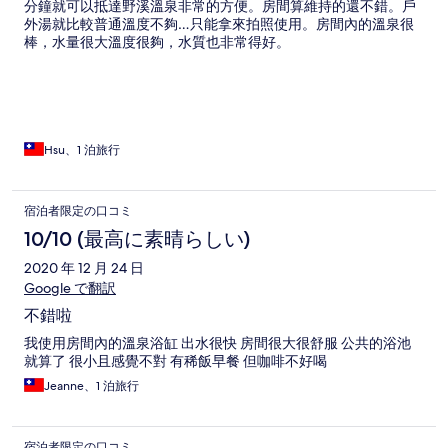
分鐘就可以抵達野溪溫泉非常的方便。房間算維持的還不錯。戶
外湯就比較普通溫度不夠…只能拿來拍照使用。房間內的溫泉很
棒，水量很大溫度很夠，水質也非常得好。
Hsu、1 泊旅行
宿泊者限定の口コミ
10/10 (最高に素晴らしい)
2020 年 12 月 24 日
Google で翻訳
不錯啦
我使用房間內的溫泉浴缸 出水很快 房間很大很舒服 公共的浴池
就算了 很小且感覺不對 有稀飯早餐 但咖啡不好喝
Jeanne、1 泊旅行
宿泊者限定の口コミ