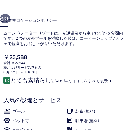
タ
前へ
次へ
ー
31+
概要
客室
ロケーション
ポリシー
リ
ムーン ウォーター リゾートは、安通温泉から車でわずか 5 分圏内
ゾ
です。2 つの屋外プールを満喫した後は、コーヒーショップ / カフ
ェで軽食をお召し上がりいただけます。
ー
ト
現
￥23,588
在
の
合計 ￥27,244
の
税およびサービス料込み
料
写
8 月 30 日 ～ 8 月 31 日
金
口
とても素晴らしい
9.0
48 件の口コミをすべて表示
2 つの屋外プール
真
は
10段階中9.0
コ
￥23,588
ギ
ミ
で
す
人気の設備とサービス
ャ
ラ
プール
朝食 (無料)
リ
ペット可
駐車場 (無料)
ー