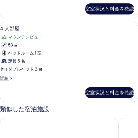
を
べ
ル
空室状況と料金を確認
表
ル
て
ー
示
の
ム
4
4 人部屋 | 1 室のベッドルーム、
す
1
の
4 人部屋
写
人
詳
る
真
マウンテンビュー
細
部
を
53 ㎡
屋
表
ベッドルーム 1 室
の
示
定員 5 名
す
す
ダブルベッド 2 台
べ
る
4
詳細
て
人
の
部
空室状況と料金を確認
屋
写
の
真
詳
類似した宿泊施設
細
を
表
forest 3030 hostel
ニュー 
示
す