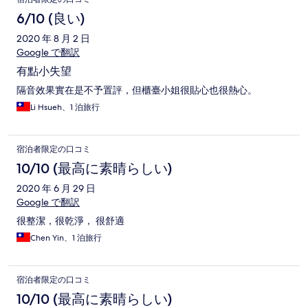
6/10 (良い)
2020 年 8 月 2 日
Google で翻訳
有點小失望
隔音效果實在是不予置評，但櫃臺小姐很貼心也很熱心。
Li Hsueh、1 泊旅行
宿泊者限定の口コミ
10/10 (最高に素晴らしい)
2020 年 6 月 29 日
Google で翻訳
很整潔，很乾淨， 很舒適
Chen Yin、1 泊旅行
宿泊者限定の口コミ
10/10 (最高に素晴らしい)