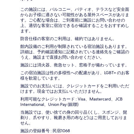
この施設には、バルコニー、パティオ、テラスなど安全面
からお子様に適さない可能性がある屋外スペースがありま
す。ご心配な場合は、ご到着前に施設にお問い合わせの
上、適切な客室に宿泊できるか確認することをおすすめし
ます。
防音仕様の客室のご利用は、確約ではありません。
館内設備のご利用が制限されている宿泊施設もあります。
詳細は、予約確認通知に記載されている連絡先をご確認の
うえ、施設まで直接お問い合わせください。
施設には消火器、救急セット、窓格子が備わっています。
この宿泊施設は性の多様性への配慮があり、LGBT+ のお客
様を歓迎しています。
施設でのお支払いには、クレジットカードをご利用いただ
けます。現金ではお支払いいただけません。
利用可能なクレジットカード : Visa、Mastercard、JCB
International、Union Pay (銀聯)
当施設では、使い捨ての身の回り品 (くし、スポンジ、髭
剃り、爪やすり、靴磨き用の布など) はご用意しておりま
せん。
施設の登録番号 : 民宿1068