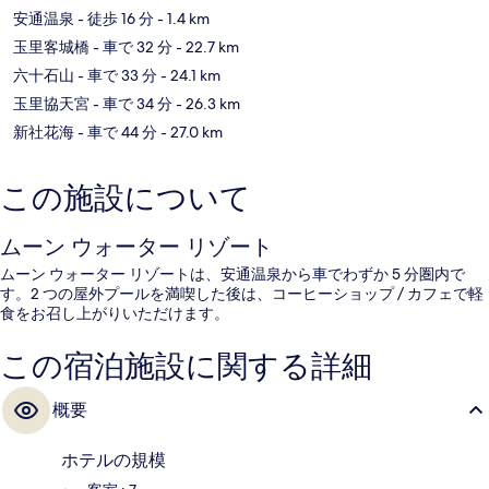
安通温泉
- 徒歩 16 分
- 1.4 km
玉里客城橋
- 車で 32 分
- 22.7 km
六十石山
- 車で 33 分
- 24.1 km
玉里協天宮
- 車で 34 分
- 26.3 km
新社花海
- 車で 44 分
- 27.0 km
この施設について
ムーン ウォーター リゾート
ムーン ウォーター リゾートは、安通温泉から車でわずか 5 分圏内で
す。2 つの屋外プールを満喫した後は、コーヒーショップ / カフェで軽
食をお召し上がりいただけます。
この宿泊施設に関する詳細
概要
ホテルの規模