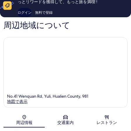
っとリワードを獲得して、もっと旅を満喫 !
コ
コ
ミ
ミ
ログイン
無料で登録
169
40
件
件
周辺地域について
件
件
の
の
口
口
コ
コ
ミ
ミ
No.41 Wenquan Rd, Yuli, Hualien County, 981
地図で表示
地図
周辺情報
交通案内
レストラン