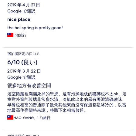
2019 年 4 月 21 日
Google で翻訳
nice place
the hot spring is pretty good!
1 泊旅行
宿泊者限定の口コミ
6/10 (良い)
2019 年 3 月 22 日
Google で翻訳
很多地方有改善空間
浴室捲簾裡滿滿死掉的壁虎、還有泡澡地板的磁磚也不太ok、浴
室對外窗的玻璃非常多水漬、冷氣吹出來的風有著濃濃硫磺味、
早餐也相當的普通除了飯粥其他東西沒有保溫都是冰冷的，以當
地最高住宿價格來說，整體下來相當普通。
HAO-GANG、1 泊旅行