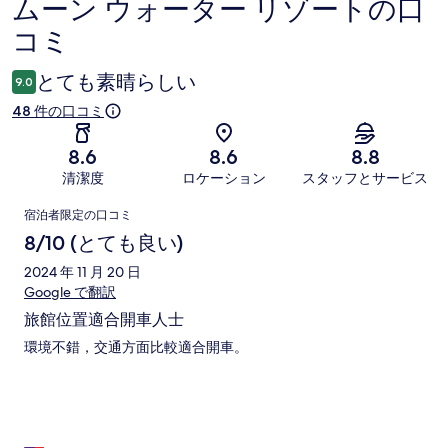
ムーン ウォーター リゾートの口
口
コミ
コ
ミ
とても素晴らしい
9.0
48 件の口コミ
8.6
8.6
8.8
清潔度
ロケーション
スタッフとサービス
口
宿泊者限定の口コミ
コ
8/10 (とても良い)
ミ
2024 年 11 月 20 日
Google で翻訳
旅館位置適合開車人士
環境不錯，交通方面比較適合開車。