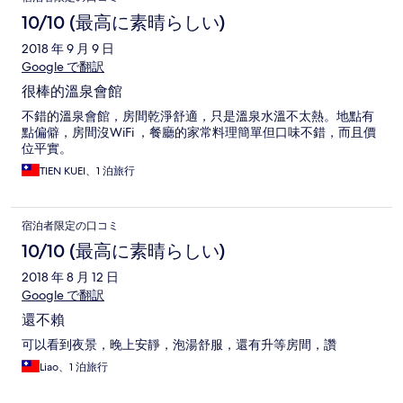
10/10 (最高に素晴らしい)
2018 年 9 月 9 日
Google で翻訳
很棒的溫泉會館
不錯的溫泉會館，房間乾淨舒適，只是溫泉水溫不太熱。地點有
點偏僻，房間沒WiFi ，餐廳的家常料理簡單但口味不錯，而且價
位平實。
TIEN KUEI、1 泊旅行
宿泊者限定の口コミ
10/10 (最高に素晴らしい)
2018 年 8 月 12 日
Google で翻訳
還不賴
可以看到夜景，晚上安靜，泡湯舒服，還有升等房間，讚
Liao、1 泊旅行