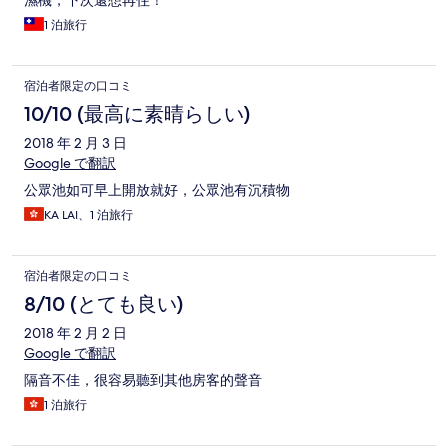
濕機，下次還想再住！
1 泊旅行
宿泊者限定の口コミ
10/10 (最高に素晴らしい)
2018 年 2 月 3 日
Google で翻訳
公眾池如可早上開放就好，公眾池有沉積物
KA LAI、1 泊旅行
宿泊者限定の口コミ
8/10 (とても良い)
2018 年 2 月 2 日
Google で翻訳
隔音不佳，很容易聽到其他房客的聲音
1 泊旅行