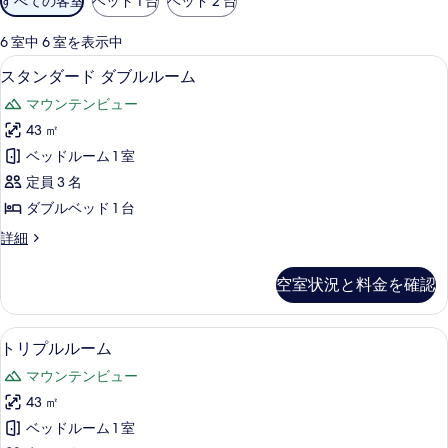
すべての客室
ベッド 1 台
ベッド 2 台
用
可
6 室中 6 室を表示中
能
スタンダード ダブルルーム | 1 室
ス
2
スタンダード ダブルルーム
な
タ
客
マウンテンビュー
ン
室
43 ㎡
ダ
の
ベッドルーム 1 室
ー
絞
定員 3 名
り
ド
ダブルベッド 1 台
込
ダ
み
ス
詳細
ブ
タ
条
ル
ン
件
空室状況と料金を確認
ダ
ル
ー
ー
ド
トリプルルーム | バスルーム | シ
ト
1
ダ
トリプルルーム
ム
リ
ブ
の
マウンテンビュー
ル
プ
ル
す
43 ㎡
ル
ー
べ
ベッドルーム 1 室
ム
ル