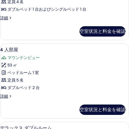
の
て
定員 4 名
ー
詳
の
ダブルベッド 1 台およびシングルベッド 1 台
細
ム
写
ト
詳細
の
リ
真
す
プ
空室状況と料金を確認
を
ル
べ
ル
表
て
ー
4
4 人部屋 | 1 室のベッドルーム、
示
2
ム
4 人部屋
の
人
の
す
写
マウンテンビュー
詳
部
る
細
真
53 ㎡
屋
を
ベッドルーム 1 室
の
表
定員 5 名
す
示
ダブルベッド 2 台
べ
す
4
詳細
て
人
る
の
部
空室状況と料金を確認
屋
写
の
真
詳
デラックス ダブルルーム | 1 室の
デ
5
細
を
デラックス ダブルルーム