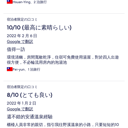
Hsuan-Ying、2 泊旅行
宿泊者限定の口コミ
10/10 (最高に素晴らしい)
2022 年 2 月 6 日
Google で翻訳
值得一訪
環境清幽，房間寬敞乾淨，住宿可免費使用湯屋，對於四人出遊
很方便，不必輪流用房內的泡湯池
Pei-yun、1 泊旅行
宿泊者限定の口コミ
8/10 (とても良い)
2022 年 1 月 2 日
Google で翻訳
還不錯的安通溫泉經驗
櫃檯人員非常的親切，指引我往野溪溫泉的小路，只要短短的10