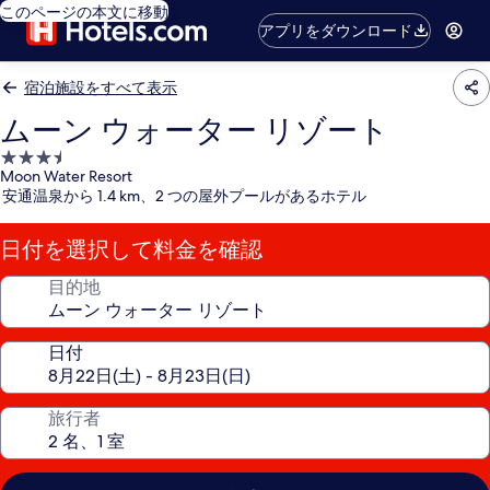
このページの本文に移動
アプリをダウンロード
宿泊施設をすべて表示
ムーン ウォーター リゾート
3.5
Moon Water Resort
つ
安通温泉から 1.4 km、2 つの屋外プールがあるホテル
星
宿
日付を選択して料金を確認
泊
施
目的地
設
日付
旅行者