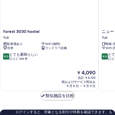
る
forest
ニ
forest 3030 hostel
ニュー
3030
ュ
Yuli
Yuli
hostel
ー
駐車場あり
WiFi (無料)
朝食 (
Yuli
ラ
冷房
ランドリー設備
WiFi 
イ
フ
10
10
とても素晴らしい
とて
9.0
9.0
ホ
段
段
口コミ 169 件
口コミ
ッ
階
階
ト
中
中
現
￥4,090
ス
9.0、
9.0、
在
プ
と
と
合計 ￥4,725
の
リ
て
て
税およびサービス料込み
料
9 月 8 日 ～ 9 月 9 日
ン
も
も
金
グ
素
素
は
類似施設を比較
リ
晴
晴
￥4,090
ゾ
ら
ら
ー
し
し
ト
い、
い、
ログインすると、対象となる割引や特典を確認できます。も
Yuli
口
口