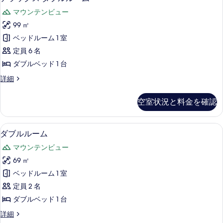
ラ
表
マウンテンビュー
ッ
示
99 ㎡
ク
す
ベッドルーム 1 室
ス
る
定員 6 名
ダ
ダブルベッド 1 台
ブ
デ
詳細
ル
ラ
ル
ッ
空室状況と料金を確認
ク
ー
ス
ム
ダ
ダブルルーム | 1 室のベッドルーム
ダ
1
ブ
ダブルルーム
の
ブ
ル
す
マウンテンビュー
ル
ル
ー
べ
69 ㎡
ル
ム
て
ベッドルーム 1 室
の
ー
詳
の
定員 2 名
ム
細
写
ダブルベッド 1 台
の
真
ダ
詳細
す
ブ