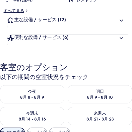
WiFi (無料)
レストラン
すべて見る
主な設備 / サービス
(12)
便利な設備 / サービス
(6)
客室のオプション
以下の期間の空室状況をチェック
今夜 8月 8 - 8月 9 の空室状況をチェック
明日 8月 9 - 8月 10 の空室
今夜
明日
8月 8 - 8月 9
8月 9 - 8月 10
今週末 8月 14 - 8月 16 の空室状況をチェック
来週末 8月 21 - 8月 23 の
今週末
来週末
8月 14 - 8月 16
8月 21 - 8月 23
利