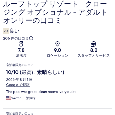
ルーフトップ リゾート - クロー
口
ジング オプショナル - アダルト
コ
オンリーの口コミ
ミ
良い
7.8
206 件の口コミ
7.8
9.0
8.2
清潔度
ロケーション
スタッフとサービス
口
宿泊者限定の口コミ
コ
10/10 (最高に素晴らしい)
ミ
2026 年 8 月 1 日
Google で翻訳
The pool was great, clean rooms, very quiet
Warren、1 泊旅行
宿泊者限定の口コミ