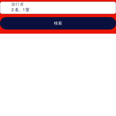
旅行者
検索
ル
ー
フ