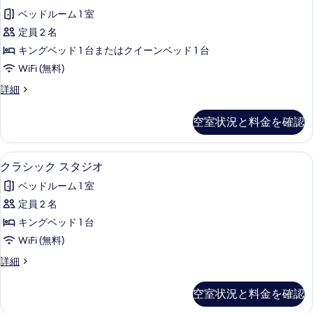
コ
ー
ル
ベッドルーム 1 室
ム
ノ
ダ
ベ
定員 2 名
ミ
ブ
ッ
キングベッド 1 台またはクイーンベッド 1 台
ル
ー
ベ
ド
WiFi (無料)
ル
ッ
2
エ
詳細
ド
ー
コ
台
2
ム
ノ
台
の
空室状況と料金を確認
ミ
の
の
す
ー
詳
す
ル
細
べ
クラシック スタジオ | デスク、アイロン
ク
9
ー
クラシック スタジオ
べ
て
ラ
ム
て
ベッドルーム 1 室
の
の
シ
詳
の
定員 2 名
写
ッ
細
写
キングベッド 1 台
真
ク
真
WiFi (無料)
を
ス
を
ク
詳細
表
タ
ラ
表
示
ジ
シ
空室状況と料金を確認
示
ッ
す
オ
ク