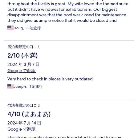
throughout the facility is great. My wife loved the themed suite
but it didn't have windows for exhibitionism. Our biggest
disappointment was that the pool was closed for maintenance.
they did give us ample notice that it would be closed and
upgraded our room and discounted the price to compensate
Doug、8 泊旅行
us. There is no other place quite like this place if you are into this
kind of thing.
宿泊者限定の口コミ
2/10 (不満)
2024 年 3 月 7 日
Google で翻訳
Very hard to check in places is very outdated
Joseph、1 泊旅行
宿泊者限定の口コミ
4/10 (まあまあ)
2024 年 7 月 14 日
Google で翻訳
Elevator was broke down, needs updated bad and to many