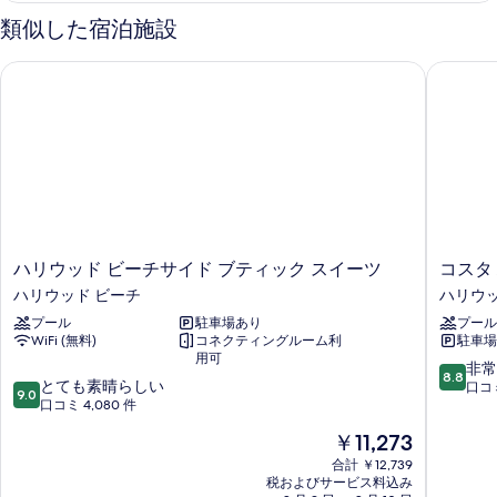
す
る
の
ス
類似した宿泊施設
る
タ
す
ジ
ハリウッド ビーチサイド ブティック スイーツ
コスタ 
べ
オ
の
て
詳
の
細
写
真
を
表
ハ
コ
ハリウッド ビーチサイド ブティック スイーツ
コスタ
示
リ
ス
ハリウッド ビーチ
ハリウッ
す
ウ
タ
プール
駐車場あり
プール
ッ
ハ
る
WiFi (無料)
コネクティングルーム利
駐車場
ド
リ
用可
ビ
ウ
10
非常
8.8
10
ー
とても素晴らしい
ッ
段
口コミ
9.0
段
チ
口コミ 4,080 件
ド
階
階
サ
ビ
中
現
￥11,273
中
イ
ー
8.8、
在
9.0、
ド
合計 ￥12,739
チ
非
の
税およびサービス料込み
と
ブ
リ
常