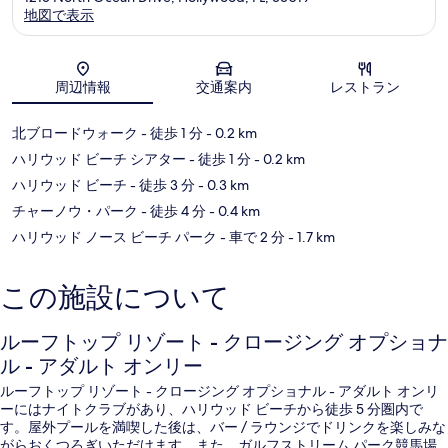
地図で表示
地図
周辺情報
交通案内
レストラン
北ブロードウォーク
- 徒歩 1 分
- 0.2 km
ハリウッド ビーチ シアター
- 徒歩 1 分
- 0.2 km
ハリウッド ビーチ
- 徒歩 3 分
- 0.3 km
チャーノウ・パーク
- 徒歩 4 分
- 0.4 km
ハリウッド ノース ビーチ パーク
- 車で 2 分
- 1.7 km
この施設について
ルーフトップ リゾート - クロージング オプショナ
ル - アダルト オンリー
ルーフトップ リゾート - クロージング オプショナル - アダルト オンリ
ーにはナイトクラブがあり、ハリウッド ビーチから徒歩 5 分圏内で
す。屋外プールを満喫した後は、バー / ラウンジでドリンクを楽しみな
がらおくつろぎいただけます。また、ガルフストリーム パーク競馬場