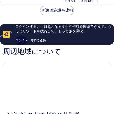
料
8 月 9 日 ～ 8 月 10 日
て
テ
ゾ
に
金
も
ィ
ー
良
は
類似施設を比較
素
ッ
ト
い、
￥11,273
晴
ク
ハ
口
ら
ス
リ
コ
し
イ
ウ
ミ
ログインすると、対象となる割引や特典を確認できます。も
い、
ー
ッ
4,972
っとリワードを獲得して、もっと旅を満喫 !
口
ツ
ド
件
コ
ハ
ビ
件
ログイン
無料で登録
ミ
リ
ー
の
4,080
ウ
チ
口
周辺地域について
件
ッ
コ
件
ド
ミ
の
ビ
口
ー
コ
チ
ミ
1215 North Ocean Drive, Hollywood, FL, 33019