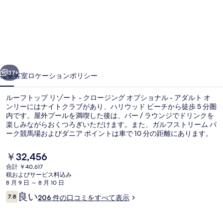
ト
ッ
プ
リ
前へ
次へ
ゾ
37+
概要
客室
ロケーション
ポリシー
ー
ルーフトップ リゾート - クロージング オプショナル - アダルト オ
ト
ンリーにはナイトクラブがあり、ハリウッド ビーチから徒歩 5 分圏
内です。屋外プールを満喫した後は、バー / ラウンジでドリンクを
-
楽しみながらおくつろぎいただけます。また、ガルフストリーム パ
ク
ーク競馬場およびダニア ポイントは車で 10 分の距離にあります。
ロ
現
￥32,456
ー
在
合計 ￥40,617
の
税およびサービス料込み
ジ
屋外プール
料
8 月 9 日 ～ 8 月 10 日
金
口
ン
良い
7.8
206 件の口コミをすべて表示
は
10段階中7.8
コ
￥32,456
グ
ミ
で