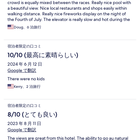
crowd is equally mixed between the races. Really nice pool with
a beautiful view. Nice local restaurants and shops easily within
walking distance. Really nice fireworks display on the night of
the Fourth of July. The elevator is really slow and hot during the
daytime. Some of the facilities are a little dated. Breakfast is
Doug、6 泊旅行
better than the last two times I stayed there but could be a little
better.
宿泊者限定の口コミ
10/10 (最高に素晴らしい)
2024 年 6 月 12 日
Google で翻訳
There were no kids
Kerry、2 泊旅行
宿泊者限定の口コミ
8/10 (とても良い)
2023 年 8 月 11 日
Google で翻訳
The views are great from this hotel. The ability to go au natural