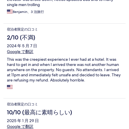
single men trolling
Benjamin、3 泊旅行
宿泊者限定の口コミ
2/10 (不満)
2024 年 5 月 7 日
Google で翻訳
This was the creepiest experience I ever had at a hotel. It was
hard to get in and when I arrived there was not another human
anywhere on the property. No guests. No attendants. I arrived
at 11pm and immediately felt unsafe and decided to leave. They
are refusing my refund. Absolutely horrible.
宿泊者限定の口コミ
10/10 (最高に素晴らしい)
2025 年 1 月 29 日
Google で翻訳