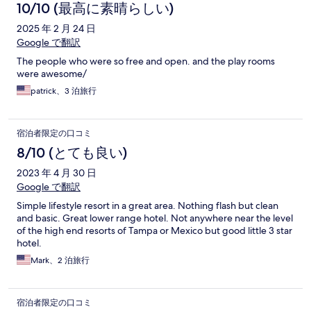
10/10 (最高に素晴らしい)
2025 年 2 月 24 日
Google で翻訳
The people who were so free and open. and the play rooms
were awesome/
patrick、3 泊旅行
宿泊者限定の口コミ
8/10 (とても良い)
2023 年 4 月 30 日
Google で翻訳
Simple lifestyle resort in a great area. Nothing flash but clean
and basic. Great lower range hotel. Not anywhere near the level
of the high end resorts of Tampa or Mexico but good little 3 star
hotel.
Mark、2 泊旅行
宿泊者限定の口コミ