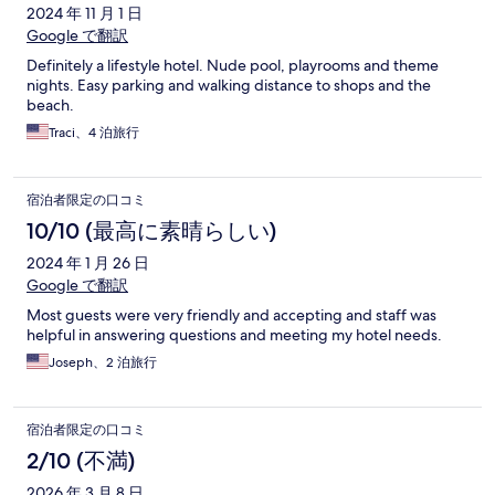
2024 年 11 月 1 日
Google で翻訳
Definitely a lifestyle hotel. Nude pool, playrooms and theme
nights. Easy parking and walking distance to shops and the
beach.
Traci、4 泊旅行
宿泊者限定の口コミ
10/10 (最高に素晴らしい)
2024 年 1 月 26 日
Google で翻訳
Most guests were very friendly and accepting and staff was
helpful in answering questions and meeting my hotel needs.
Joseph、2 泊旅行
宿泊者限定の口コミ
2/10 (不満)
2026 年 3 月 8 日