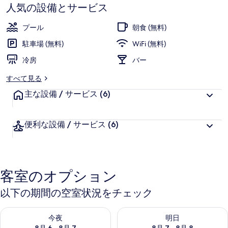
す
オ
人気の設備とサービス
プ
プール
朝食 (無料)
シ
駐車場 (無料)
WiFi (無料)
ョ
冷房
バー
ナ
すべて見る
ル
主な設備 / サービス
(6)
-
ア
便利な設備 / サービス
(6)
ダ
ル
ト
客室のオプション
オ
以下の期間の空室状況をチェック
ン
今夜 8月 6 - 8月 7 の空室状況をチェック
明日 8月 7 - 8月 8 の空室
リ
今夜
明日