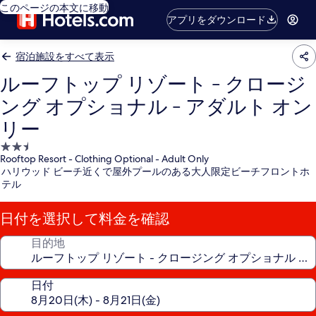
このページの本文に移動
アプリをダウンロード
宿泊施設をすべて表示
ルーフトップ リゾート - クロージ
ング オプショナル - アダルト オン
リー
2.5
Rooftop Resort - Clothing Optional - Adult Only
つ
ハリウッド ビーチ近くで屋外プールのある大人限定ビーチフロントホ
星
テル
宿
泊
日付を選択して料金を確認
施
設
目的地
日付