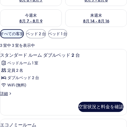
8月 6 - 8月 7
8月 7 - 8月 8
ー
の
今週末 8月 7 - 8月 9 の空室状況をチェック
来週末 8月 14 - 8月 16 の
今週末
来週末
写
8月 7 - 8月 9
8月 14 - 8月 16
真
利
すべての客室
ベッド 2 台
ベッド 1 台
ギ
用
可
3 室中 3 室を表示中
ャ
能
スタンダード ルーム ダブルベッド 2 台
ス
5
スタンダード ルーム ダブルベッド 2 台
ラ
な
タ
客
ベッドルーム 1 室
リ
ン
室
定員 2 名
ダ
ー
の
ダブルベッド 2 台
ー
絞
WiFi (無料)
り
ド
ス
詳細
込
ル
タ
み
ー
ン
条
空室状況と料金を確認
ダ
ム
件
ー
ダ
ド
エコノミールーム | デスク、アイロン /
エ
9
ル
エコノミールーム
ブ