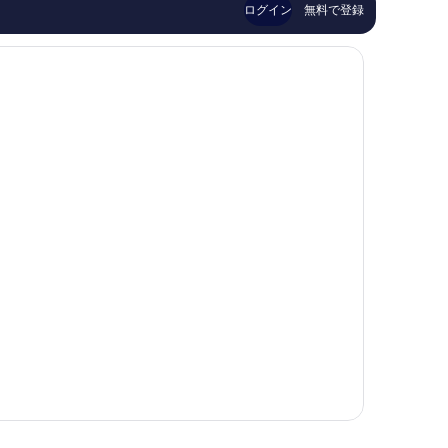
9,579
口
ゾ
ログイン
無料で登録
件
コ
ー
件
ミ
ト
の
1,036
ワ
口
件
イ
コ
件
キ
ミ
の
キ
口
コ
ミ