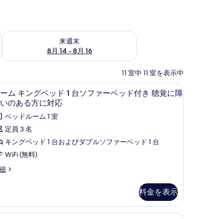
ェック
来週末 8月 14 - 8月 16 の空室状況をチェック
来週末
8月 14 - 8月 16
11 室中 11 室を表示中
、遮光カーテン、アイロン / アイロン台
デスク、ノートパソコン用作業スペース、遮光
ル
5
ーム キングベッド 1 台ソファーベッド付き 聴覚に障
ー
いのある方に対応
ム
ベッドルーム 1 室
キ
定員 3 名
ン
キングベッド 1 台およびダブルソファーベッド 1 台
グ
WiFi (無料)
ベ
細
ッ
ド
料金を表示
台
、遮光カーテン、アイロン / アイロン台
デスク、ノートパソコン用作業スペース、遮光
ル