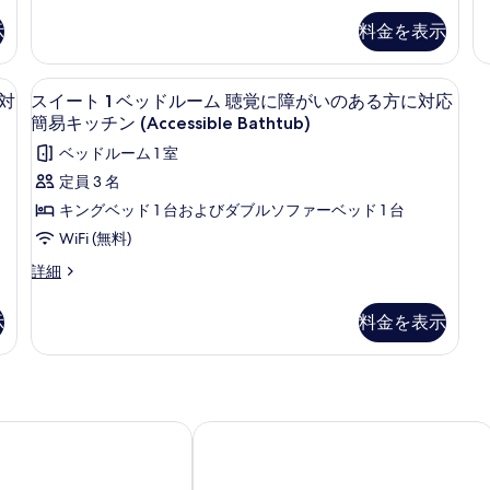
が
の
対
ベ
オ
示
い
台)
応
示
料金を表示
写
ッ
キ
の
す
の
聴
ド
ン
あ
真
詳
る
(複
グ
1
覚
る
スペース、遮光カーテン、アイロン / アイロン台
デスク、ノートパソコン用作業スペース
細
ス
を
数
ベ
6
に対
スイート 1 ベッドルーム 聴覚に障がいのある方に対応
方
に
台)
ッ
イ
表
に
簡易キッチン (Accessible Bathtub)
聴
ド
障
対
ー
示
ベッドルーム 1 室
覚
1
応
が
ト
に
台
す
の
定員 3 名
障
の
い
1
詳
る
キングベッド 1 台およびダブルソファーベッド 1 台
が
詳
細
の
ベ
い
細
WiFi (無料)
あ
の
ッ
ス
詳細
あ
る
ド
イ
る
方
ー
方
ル
示
料金を表示
ト
に
に
ー
1
対
対
ム
ベ
応
ッ
の
応
聴
ド
詳
の
覚
ル
・ビーチ・ウォーク
ージェンシー ワイキキ ビーチ リゾート アンド スパ
細
ザ インペリアル ハワイ リゾート
ー
す
に
ム
べ
障
聴