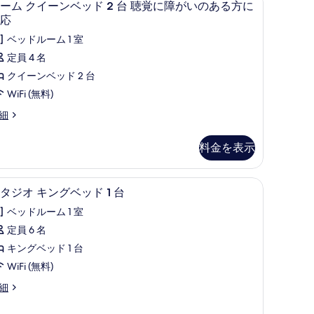
7
ーム クイーンベッド 2 台 聴覚に障がいのある方に
ソ
ー
応
フ
ム
ベッドルーム 1 室
ァ
ク
定員 4 名
ー
イ
クイーンベッド 2 台
ベ
ー
WiFi (無料)
ッ
ン
細
ド
ベ
付
ッ
料金を表示
き
ド
聴
、遮光カーテン、アイロン / アイロン台
デスク、ノートパソコン用作業スペース、遮光
ス
4
覚
タジオ キングベッド 1 台
台
タ
に
ベッドルーム 1 室
聴
ジ
障
定員 6 名
覚
オ
が
キングベッド 1 台
に
キ
い
WiFi (無料)
障
ン
の
が
細
グ
あ
い
ベ