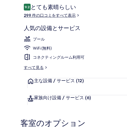
シ
口
とても素晴らしい
9.2
10段階中9.2
コ
ョ
299 件の口コミをすべて表示
ミ
ア
屋外プール、営
人気の設備とサービス
の
写
プール
真
WiFi (無料)
ギ
コネクティングルーム利用可
ャ
すべて見る
ラ
主な設備 / サービス
(12)
リ
ー
家族向け設備 / サービス
(6)
客室のオプション