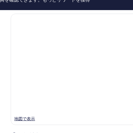
件
の
件
す
の
口
べ
コ
て
ミ
の
写
真
を
表
示
す
る
地図で表示