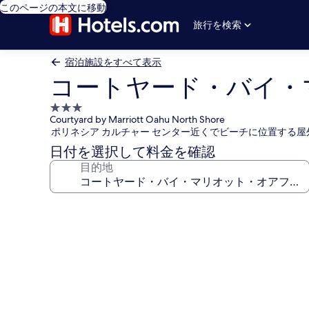
このページの本文に移動
旅行を検索
宿泊施設をすべて表示
コートヤード・バイ・
3.0
Courtyard by Marriott Oahu North Shore
つ
ポリネシア カルチャー センター近くでビーチに位置する
星
日付を選択して料金を確認
宿
目的地
泊
施
設
コ
ー
ト
ヤ
ー