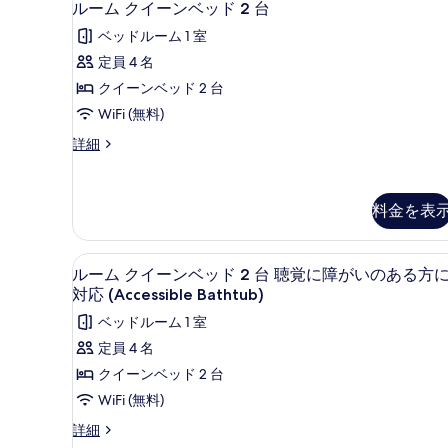
ッ
7
ルーム クイーンベッド 2 台
ソ
ド
ー
ベッドルーム 1 室
フ
1
ム
台
定員 4 名
ァ
ク
ソ
クイーンベッド 2 台
ー
フ
イ
ァ
WiFi (無料)
ベ
ー
ー
ッ
ル
詳細
ベ
ン
ー
ッ
ド
ベ
ム
ド
付
ク
付
ッ
料金を表
イ
き
き
ド
ー
の
の
ン
詳
2
デスク、ノートパソコン用作業
ル
ベ
7
す
細
ルーム クイーンベッド 2 台 聴覚に障がいのある方
台
ッ
ー
対応 (Accessible Bathtub)
べ
の
ド
ム
ベッドルーム 1 室
2
て
す
ク
台
定員 4 名
の
べ
の
イ
クイーンベッド 2 台
写
詳
て
ー
細
WiFi (無料)
真
の
ン
を
ル
詳細
写
ベ
ー