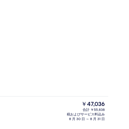
ビーチの近く、白砂
現
￥47,036
在
合計 ￥55,838
の
税およびサービス料込み
 / ピクニック エリア
外観
料
8 月 30 日 ～ 8 月 31 日
金
は