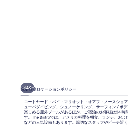
ド・
バ
イ・
マ
リ
オ
ッ
ト・
オ
ア
49+
概要
客室
ロケーション
ポリシー
フ・
コートヤード・バイ・マリオット・オアフ・ノースショア
ノ
ューバダイビング、シュノーケリング、サーフィン / ボ
楽しめる屋外プールがあるほか、ご宿泊のお客様は24 
ー
す。The Bistroでは、アメリカ料理を朝食、ランチ
ス
などの人気設備もあります。親切なスタッフやビーチ近く