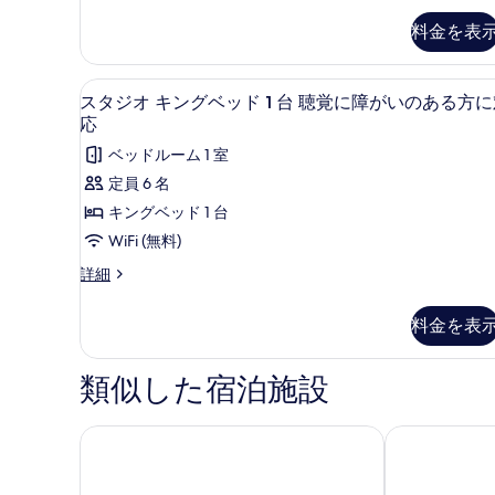
表
真
ム
ッ
料金を表
示
ク
を
ド
イ
す
表
ー
2
デスク、ノートパソコン用作業
ス
る
4
ン
示
スタジオ キングベッド 1 台 聴覚に障がいのある方
台
タ
ベ
応
す
聴
ッ
ジ
ベッドルーム 1 室
る
ド
覚
オ
2
定員 6 名
に
台
キ
キングベッド 1 台
聴
障
ン
覚
WiFi (無料)
が
に
グ
ス
詳細
障
い
ベ
タ
が
の
ジ
い
ッ
料金を表
オ
あ
の
ド
キ
あ
る
ン
1
る
類似した宿泊施設
グ
方
方
台
ベ
に
に
聴
ッ
エンバシー・スイーツ・バイ・ヒルトン・ワイキキ
ハイアット リ
対
対
ド
応
覚
1
(Accessible
応
に
台