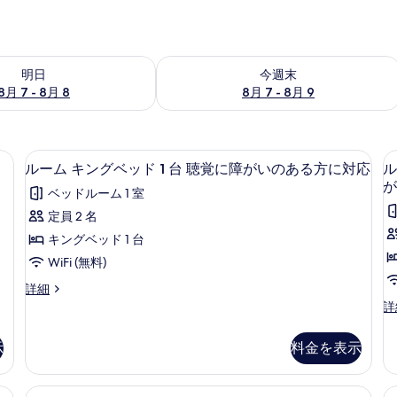
- 8月 8 の空室状況をチェック
今週末 8月 7 - 8月 9 の空室状況をチ
明日
今週末
8月 7 - 8月 8
8月 7 - 8月 9
スペース、遮光カーテン、アイロン / アイロン台
デスク、ノートパソコン用作業スペース
ル
5
ルーム キングベッド 1 台 聴覚に障がいのある方に対応
ル
ー
が
ベッドルーム 1 室
ム
定員 2 名
キ
キングベッド 1 台
ン
WiFi (無料)
グ
ル
詳細
ベ
ー
ル
詳
ッ
ム
ー
キ
ム
ド
示
料金を表示
ン
キ
1
1
グ
ン
ベ
台
グ
スペース、遮光カーテン、アイロン / アイロン台
デスク、ノートパソコン用作業スペース
ル