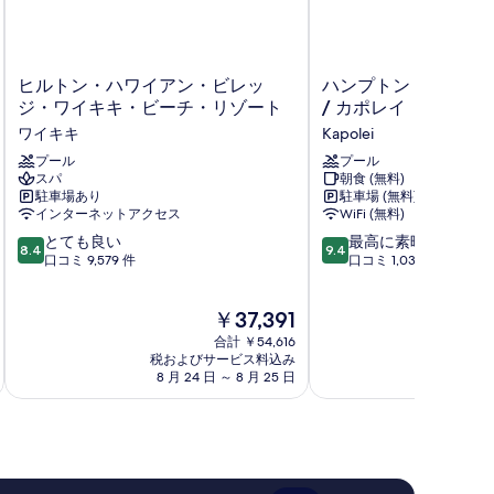
す
る
ヒ
ハ
ヒルトン・ハワイアン・ビレッ
ハンプトン イン & 
ル
ン
ジ・ワイキキ・ビーチ・リゾート
/ カポレイ
ト
プ
ワイキキ
Kapolei
ン・
ト
ハ
プール
ン
プール
スパ
朝食 (無料)
ワ
イ
駐車場あり
駐車場 (無料)
イ
ン
インターネットアクセス
WiFi (無料)
ア
&
10
10
ン・
とても良い
ス
最高に素晴らしい
8.4
9.4
段
段
ビ
口コミ 9,579 件
イ
口コミ 1,036 件
階
階
レ
ー
中
中
ッ
ツ
現
￥37,391
8.4、
9.4、
ジ・
オ
在
と
最
ワ
ア
合計 ￥54,616
の
て
高
イ
税およびサービス料込み
フ
税およ
料
8 月 24 日 ～ 8 月 25 日
8 月 
も
に
キ
/
金
良
素
キ・
カ
は
い、
晴
ビ
ポ
￥37,391
口
ら
ー
レ
コ
し
チ・
イ
ミ
い、
リ
Kapolei