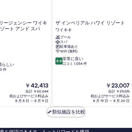
覚
て
が
に
の
い
障
写
が
の
ザ
リージェンシー ワイキ
ザ インペリアル ハワイ リゾート
い
イ
真
あ
リゾート アンド スパ
ワイキキ
の
ン
を
る
あ
プール
ペ
る
スパ
表
リ
方
方
駐車場あり
ア
示
に
WiFi (無料)
に
ル
対
す
10
非常に良い
対
ハ
8.8
応
段
口コミ 1,054 件
晴らしい
ワ
る
応
簡
階
0 件
イ
易
中
簡
リ
キ
8.8、
ゾ
易
ッ
現
現
￥42,413
￥23,007
非
ー
チ
在
在
キ
常
ト
合計 ￥60,644
合計 ￥29,676
ン
の
の
に
税およびサービス料込み
ワ
税およびサービス料込み
ッ
(Accessible
料
料
良
8 月 8 日 ～ 8 月 9 日
8 月 19 日 ～ 8 月 20 日
イ
チ
Bathtub)
金
金
い、
キ
の
は
は
口
類似施設を比較
キ
ン
詳
￥42,413
￥23,007
コ
(Accessible
細
ミ
Bathtub)
1,054
典を確認できます。もっとリワードを獲得