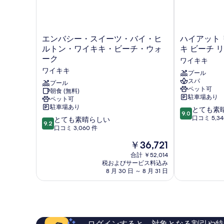
Bathtub)
(Accessible
聴
の
障
覚
Bathtub)
詳
が
に
細
の
障
い
エ
ハ
エンバシー・スイーツ・バイ・ヒ
ハイアット 
す
が
ン
イ
の
ルトン・ワイキキ・ビーチ・ウォ
キ ビーチ 
い
べ
バ
ア
ーク
ワイキキ
あ
の
シ
ッ
て
あ
ワイキキ
ー・
ト
プール
る
る
の
スパ
ス
リ
プール
方
方
ペット可
イ
朝食 (無料)
ー
写
に
駐車場あり
ペット可
に
ー
ジ
対
真
駐車場あり
10
ツ・
ェ
とても素
対
9.0
応
段
バ
ン
口コミ 5,34
10
とても素晴らしい
を
9.2
の
応
階
イ・
シ
段
口コミ 3,060 件
表
詳
中
ヒ
ー
階
の
細
現
￥36,721
9.0、
ル
ワ
中
示
在
す
と
ト
イ
9.2、
合計 ￥52,014
す
の
て
ン・
税およびサービス料込み
キ
と
べ
料
8 月 30 日 ～ 8 月 31 日
も
る
ワ
キ
て
て
金
素
イ
ビ
も
は
晴
キ
ー
素
の
￥36,721
ら
キ・
チ
晴
写
し
ビ
リ
ら
い、
真
ー
ゾ
し
ログインすると、対象となる割引や特