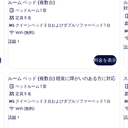
ッ
6
ベ
ルーム ベッド (複数台)
ル
聴
ド
ー
ッ
対
ベッドルーム 1 室
覚
1
ド
ム
台
1
定員 5 名
に
ベ
聴
台
クイーンベッド 2 台およびダブルソファーベッド 1 台
障
覚
ソ
ッ
に
フ
WiFi (無料)
が
ド
障
ァ
い
ル
詳細
が
ー
(複
ー
ル
詳
い
ベ
の
数
ム
ー
の
ッ
あ
ベ
ム
あ
ド
台)
示
料金を表示
ッ
ク
る
る
付
の
ド
イ
方
き
方
(複
ー
に
2
す
聴
スペース、遮光カーテン、アイロン / アイロン台
デスク、ノートパソコン用作業スペース
ル
数
6
ン
に
対
に
ルーム ベッド (複数台) 聴覚に障がいのある方に対応
ス
覚
べ
台)
ー
ベ
応
に
対
ベッドルーム 1 室
の
ッ
て
の
障
ム
詳
応
ド
詳
定員 5 名
が
の
ベ
細
2
細
い
の
クイーンベッド 2 台およびダブルソファーベッド 1 台
写
台
の
ッ
す
聴
WiFi (無料)
あ
真
ド
覚
る
べ
ル
ス
詳細
詳
を
に
(複
方
ー
タ
て
障
に
表
数
ム
ジ