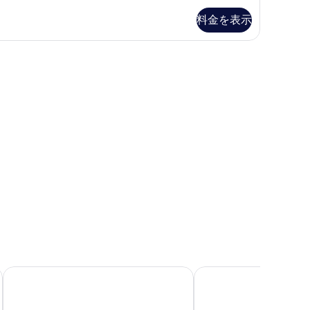
る
の
ッ
料金を表示
方
あ
ド
に
る
、遮光カーテン、アイロン / アイロン台
対
方
台
応
に
の
の
対
す
す
応
べ
べ
の
て
て
す
の
の
べ
写
写
て
真
真
の
を
を
写
表
表
真
示
示
を
す
ヒルトン・ハワイアン・ビレッジ・ワイキキ・ビーチ・リゾ
ハンプトン イン & スイ
す
表
る
る
示