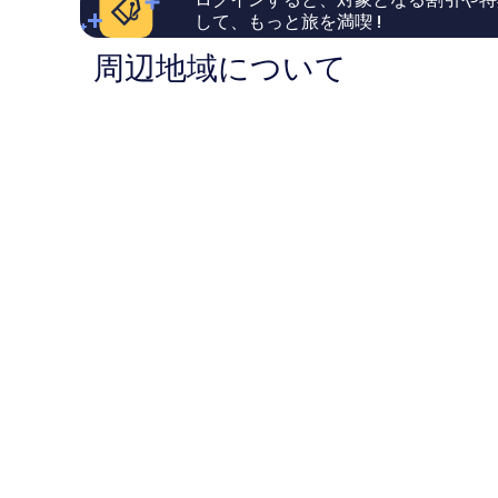
口
チ・
ー
い、
を
して、もっと旅を満喫 !
コ
ウ
ト
口
表
ミ
ォ
ア
コ
周辺地域について
5,340
ー
ン
ミ
示
件
ク
ド
3,060
す
件
ワ
ス
件
の
イ
パ
件
る
口
キ
ワ
の
コ
キ
イ
口
ミ
キ
コ
キ
ミ