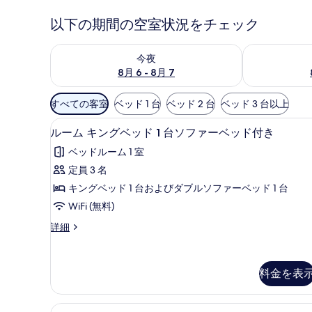
以下の期間の空室状況をチェック
今夜 8月 6 - 8月 7 の空室状況をチェック
明日 8月 7 
今夜
8月 6 - 8月 7
利
すべての客室
ベッド 1 台
ベッド 2 台
ベッド 3 台以上
用
デスク、ノートパソコン用作業
ル
可
5
ルーム キングベッド 1 台ソファーベッド付き
ー
能
ベッドルーム 1 室
な
ム
定員 3 名
客
キ
キングベッド 1 台およびダブルソファーベッド 1 台
室
ン
の
WiFi (無料)
グ
絞
ル
詳細
ベ
り
ー
ッ
込
ム
キ
み
ド
料金を表
ン
条
1
グ
件
ベ
台
デスク、ノートパソコン用作業
ル