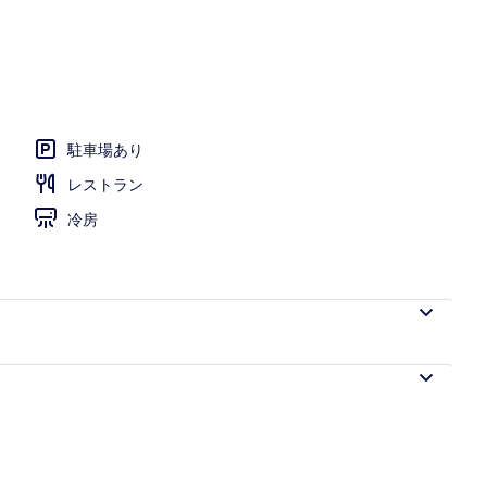
業時間 7:00 ～ 22:00、カバナ (有料)、プール パラソル
駐車場あり
レストラン
冷房