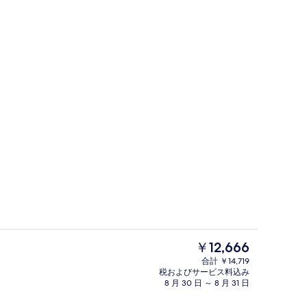
ム 禁煙 | 高級寝具、デスク、防音設備、ベビーベッド (無料)
外観
現
￥12,666
在
合計 ￥14,719
の
税およびサービス料込み
ングエリア
ゲーム室
料
8 月 30 日 ～ 8 月 31 日
金
は