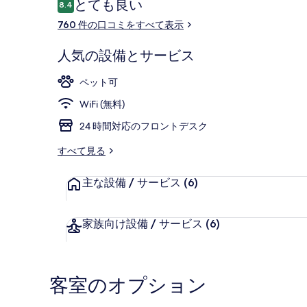
口
とても良い
の
8.4
10段階中8.4
コ
760 件の口コミをすべて表示
写
ミ
真
お食事
人気の設備とサービス
ギ
ペット可
ャ
WiFi (無料)
ラ
24 時間対応のフロントデスク
リ
すべて見る
ー
主な設備 / サービス
(6)
家族向け設備 / サービス
(6)
客室のオプション