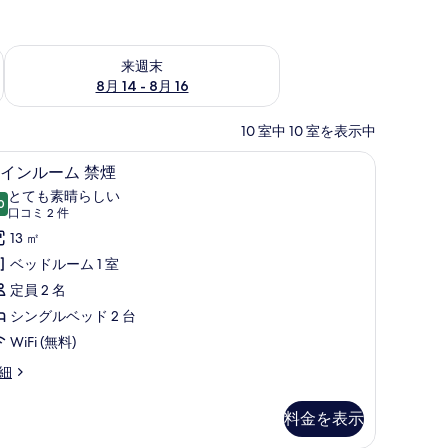
ェック
来週末 8月 14 - 8月 16 の空室状況をチェック
来週末
8月 14 - 8月 16
10 室中 10 室を表示中
級寝具、デスク、防音設備、ベビーベッド (無料)
ツインルーム 禁煙 | 高級寝具、デスク、防音設
ツ
8
インルーム 禁煙
イ
とても素晴らしい
0
10 点中 9.0
ン
(口
口コミ 2 件
コ
ル
13 ㎡
ミ
ー
ベッドルーム 1 室
2
ム
定員 2 名
件)
禁
シングルベッド 2 台
煙
WiFi (無料)
の
細
す
料金を表示
べ