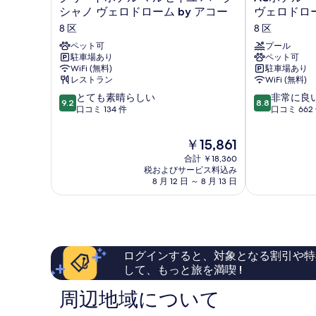
リ
ホ
シャノ ヴェロドローム by アコー
ヴェロドロ
ー
テ
8 区
8 区
ト
ル・
ホ
ペット可
マ
プール
駐車場あり
ペット可
テ
ル
WiFi (無料)
駐車場あり
ル
セ
レストラン
WiFi (無料)
マ
イ
10
10
ル
とても素晴らしい
ユ・
非常に良
9.2
8.8
段
段
セ
口コミ 134 件
プ
口コミ 662
階
階
イ
ラ
中
中
ユ
ド・
現
￥15,861
9.2、
8.8、
パ
ヴ
在
合計 ￥18,360
と
非
ー
ェ
の
税およびサービス料込み
て
常
ク
ロ
料
8 月 12 日 ～ 8 月 13 日
も
に
シ
ド
金
素
良
ャ
ロ
は
晴
い、
ノ
ー
￥15,861
ら
口
ヴ
ム
し
コ
ェ
8
い、
ミ
ロ
区
ログインすると、対象となる割引や特
口
662
ド
して、もっと旅を満喫 !
コ
件
ロ
ミ
件
ー
周辺地域について
134
の
ム
件
口
by