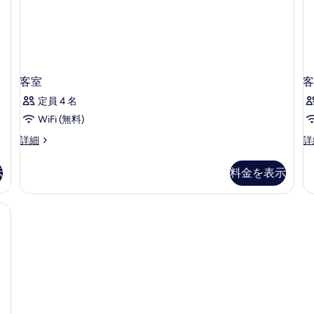
禁
る
煙
の
詳
細
客室
客
定員 4 名
WiFi (無料)
客
客
詳細
詳
室
室
の
の
示
料金を表示
詳
詳
細
細