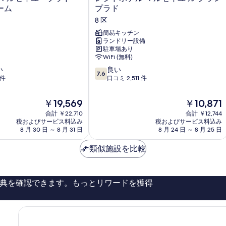
ジ
ーム
プラド
ド
8 区
ホ
テ
簡易キッチン
ランドリー設備
ル
駐車場あり
マ
WiFi (無料)
ル
10
い
セ
良い
7.6
段
 件
イ
口コミ 2,511 件
階
ユ
中
ル
現
現
￥19,569
￥10,871
7.6、
グ
在
在
合計 ￥22,710
合計 ￥12,744
良
ラ
の
の
税およびサービス料込み
税およびサービス料込み
い、
ン
料
料
8 月 30 日 ～ 8 月 31 日
8 月 24 日 ～ 8 月 25 日
口
プ
金
金
コ
ラ
は
は
類似施設を比較
ミ
ド
￥19,569
￥10,871
2,511
8
件
区
件
典を確認できます。もっとリワードを獲得
の
口
コ
ミ