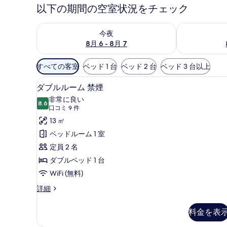
以下の期間の空室状況をチェック
今夜 8月 6 - 8月 7 の空室状況をチェック
明日 8月 7 
今夜
8月 6 - 8月 7
利
すべての客室
ベッド 1 台
ベッド 2 台
ベッド 3 台以上
用
高級寝具、デスク、防音設備、ベ
ダ
可
7
ダブルルーム 禁煙
ブ
能
非常に良い
8.6
な
10 点中 8.6
ル
(口
口コミ 9 件
客
コ
ル
13 ㎡
室
ミ
ー
ベッドルーム 1 室
の
9
ム
定員 2 名
絞
件)
禁
ダブルベッド 1 台
り
煙
WiFi (無料)
込
み
の
ダ
詳細
条
ブ
す
ル
件
料金を表
べ
ル
ー