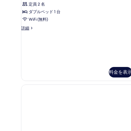
1
ダ
定員 2 名
表
件)
ブ
ダブルベッド 1 台
示
ル
WiFi (無料)
す
ル
る
ス
詳細
ー
ー
ペ
ム
リ
ア
禁
ダ
煙
ブ
ル
の
ル
料金を表
す
ー
べ
ム
禁
て
煙
の
の
詳
写
細
真
を
表