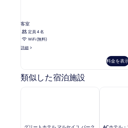
示
す
る
客室
定員 4 名
WiFi (無料)
客
詳細
室
の
料金を表
詳
細
類似した宿泊施設
グリートホテル マルセイユ パーク シャノ ヴェロドロ
ACホテル・
グ
AC
グリートホテル マルセイユ パーク
ACホテル