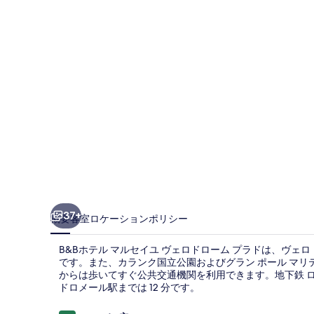
ル
セ
イ
ユ
ヴ
ェ
ロ
ド
ロ
ー
37+
概要
客室
ロケーション
ポリシー
ム
B&Bホテル マルセイユ ヴェロドローム プラドは、ヴェ
プ
です。また、カランク国立公園およびグラン ポール マリテ
ラ
からは歩いてすぐ公共交通機関を利用できます。地下鉄 ロン 
ドロメール駅までは 12 分です。
ド