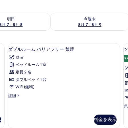
- 8月 8 の空室状況をチェック
今週末 8月 7 - 8月 9 の空室状況をチ
明日
今週末
8月 7 - 8月 8
8月 7 - 8月 9
ビーベッド (無料)
ダブルルーム バリアフリー 禁煙 | 高
ダ
8
ダブルルーム バリアフリー 禁煙
ツ
ブ
13 ㎡
9.
ル
ベッドルーム 1 室
ル
定員 2 名
ー
ダブルベッド 1 台
ム
WiFi (無料)
バ
ダ
詳細
リ
ブ
ア
ル
ツ
詳
ル
イ
フ
ー
ン
示
料金を表示
リ
ム
ル
バ
ー