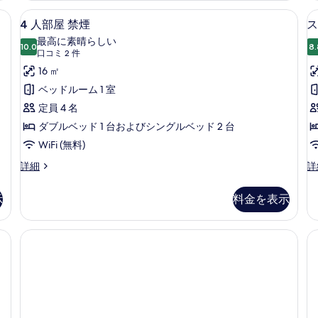
ー
リ
ム
具、デスク、防音設備、ベビーベッド (無料)
4
4 人部屋 禁煙 | 高級寝具、デスク、
禁
ア
8
禁
4 人部屋 禁煙
ス
人
フ
煙
煙
最高に素晴らしい
リ
10.0
の
8.
部
10 点中 10.0
(口
の
口コミ 2 件
ー
詳
屋
コ
16 ㎡
禁
す
細
煙
ミ
禁
ベッドルーム 1 室
べ
の
2
煙
定員 4 名
て
詳
件)
細
の
ダブルベッド 1 台およびシングルベッド 2 台
の
す
WiFi (無料)
写
べ
真
4
ス
詳細
詳
人
タ
て
を
部
ン
の
示
料金を表示
表
屋
ダ
写
禁
ー
示
煙
ド
| 高級寝具、デスク、防音設備、ベビーベッド (無料)
真
す
の
ダ
を
詳
ブ
る
細
ル
表
ル
示
ー
ム
す