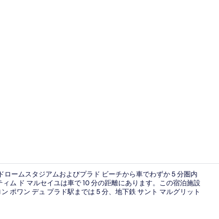
トリプルルー
ロドロームスタジアムおよびプラド ビーチから車でわずか 5 分圏内
ィム ド マルセイユは車で 10 分の距離にあります。この宿泊施設
ポワン デュ プラド駅までは 5 分、地下鉄 サント マルグリット
屋外ダイニ