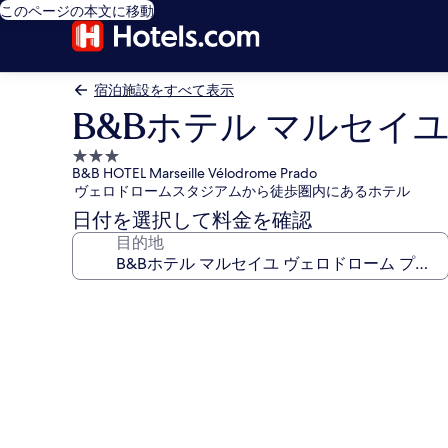
このページの本文に移動
宿泊施設をすべて表示
B&Bホテル マルセイ
3.0
B&B HOTEL Marseille Vélodrome Prado
つ
ヴェロドロームスタジアムから徒歩圏内にあるホテル
星
日付を選択して料金を確認
宿
目的地
泊
施
設
B&B
ホ
テ
ル
マ