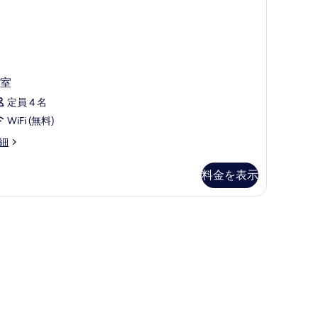
て
の
写
真
室
を
定員 4 名
表
WiFi (無料)
示
す
細
る
料金を表示