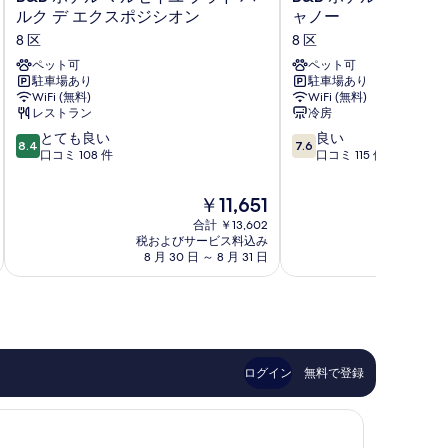
ホ
ホ
ルク デ エクスポジシオン
ャノー
テ
テ
8 区
8 区
ル
ル
マ
ペット可
マ
ペット可
駐車場あり
駐車場あり
ル
ル
WiFi (無料)
WiFi (無料)
セ
セ
レストラン
冷房
イ
イ
10
10
ユ
とても良い
ユ
良い
8.4
7.6
段
段
プ
口コミ 108 件
パ
口コミ 115 件
階
階
ラ
ル
中
中
ド
ク・
現
￥11,651
8.4、
7.6、
パ
シ
在
合計 ￥13,602
と
良
ル
ャ
の
税およびサービス料込み
税およ
て
い、
ク
ノ
料
8 月 30 日 ～ 8 月 31 日
8 月 
も
口
デ
ー
金
良
コ
エ
8
は
い、
ミ
ク
区
￥11,651
口
115
ス
コ
件
ポ
ミ
件
ジ
108
の
シ
ログイン
無料で登録
件
口
オ
件
コ
ン
の
ミ
8
口
区