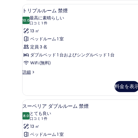
て
ム
トリプルルーム 禁煙 | 高級寝
ト
の
7
禁
トリプルルーム 禁煙
リ
煙
写
最高に素晴らしい
の
10.0
10 点中 10.0
プ
(口
真
口コミ 1 件
詳
コ
ル
13 ㎡
を
細
ミ
ル
ベッドルーム 1 室
表
1
ー
定員 3 名
示
件)
ム
ダブルベッド 1 台およびシングルベッド 1 台
す
禁
WiFi (無料)
る
煙
ト
詳細
リ
の
プ
料金を表
す
ル
ル
べ
ー
スーペリア ダブルルーム 禁煙 
ス
て
8
ム
スーペリア ダブルルーム 禁煙
ー
禁
の
とても良い
煙
8.0
10 点中 8.0
ペ
(口
写
口コミ 1 件
の
コ
リ
13 ㎡
真
詳
ミ
細
ア
ベッドルーム 1 室
を