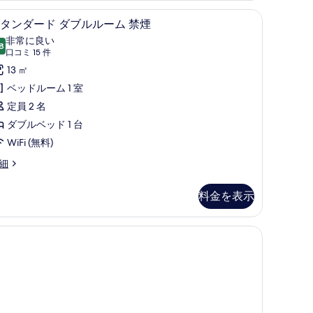
て
防音設備、ベビーベッド (無料)
高級寝具、デスク、防音設備、ベビーベッド (
ス
の
7
タンダード ダブルルーム 禁煙
タ
写
非常に良い
8
10 点中 8.8
ン
(口
真
口コミ 15 件
コ
ダ
13 ㎡
を
ミ
ー
ベッドルーム 1 室
表
15
ド
定員 2 名
示
件)
ダ
ダブルベッド 1 台
す
ブ
WiFi (無料)
る
ル
細
ル
料金を表示
ー
ム
禁
煙
の
す
べ