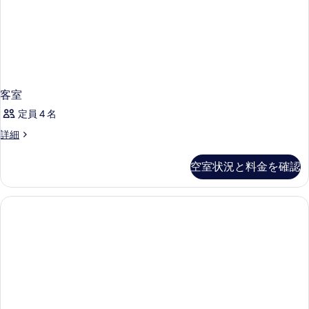
(Hamelin)
べ
の
て
詳
細
の
写
真
客室
を
定員 4 名
表
客
詳細
示
室
す
の
空室状況と料金を確認
る
詳
細