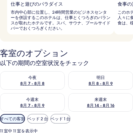
仕事と遊びのパラダイス
食事の
市内中心部に位置し、24時間営業のビジネスセンタ
このホ
ーを併設するこのホテルは、仕事とくつろぎのバラン
人々に
スが取れたホテルです。スパ、サウナ、プールサイド
食は、
バーでおくつろぎください。
客室のオプション
以下の期間の空室状況をチェック
今夜 8月 7 - 8月 8 の空室状況をチェック
明日 8月 8 - 8月 9 の空室
今夜
明日
8月 7 - 8月 8
8月 8 - 8月 9
今週末 8月 7 - 8月 9 の空室状況をチェック
来週末 8月 14 - 8月 16 の
今週末
来週末
8月 7 - 8月 9
8月 14 - 8月 16
利
すべての客室
ベッド 2 台
ベッド 1 台
用
可
11 室中 11 室を表示中