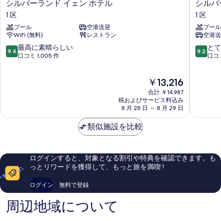
シ
シ
シルバーランド イェン ホテル
シルバ
ル
ル
1 区
1 区
バ
バ
プール
空港送迎
プール
ー
ー
WiFi (無料)
レストラン
空港送
ラ
ラ
ン
ン
10
10
最高に素晴らしい
とて
9.4
9.2
ド
ド
段
段
口コミ 1,005 件
口コミ
イ
サ
階
階
ェ
キ
中
中
現
￥13,216
ン
ョ
9.4、
9.2、
在
ホ
ー
最
と
合計 ￥14,987
の
テ
ホ
高
て
税およびサービス料込み
料
ル
8 月 28 日 ～ 8 月 29 日
テ
に
も
金
1
ル
素
素
は
区
類似施設を比較
&
晴
晴
￥13,216
ス
ら
ら
パ
し
し
1
い、
い、
ログインすると、対象となる割引や特典を確認できます。も
区
口
口
っとリワードを獲得して、もっと旅を満喫 !
コ
コ
ミ
ミ
ログイン
無料で登録
1,005
1,004
件
件
周辺地域について
件
件
の
の