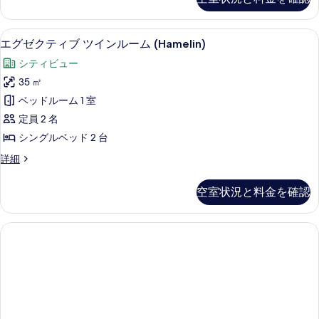
ア
の
ム
ツ
写
(Vannier)
イ
エグゼクティブ ツインルーム (Hamel
エ
6
ン
の
エグゼクティブ ツインルーム (Hamelin)
真
グ
ル
す
を
シティビュー
ー
ゼ
べ
ム
表
35 ㎡
ク
(Vannier)
て
示
ベッドルーム 1 室
の
テ
の
す
詳
定員 2 名
ィ
細
写
る
シングルベッド 2 台
ブ
真
エ
詳細
ツ
グ
を
イ
ゼ
表
空室状況と料金を確認
ク
ン
示
テ
ル
ィ
す
ブ
ー
る
ツ
ム
イ
ン
(Hamelin)
ル
の
ー
す
ム