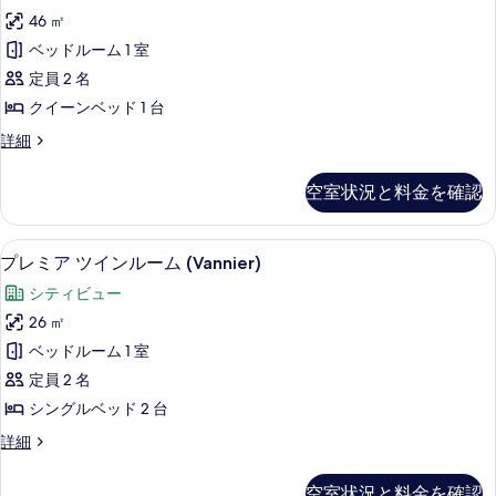
す
ブ
ル
Junior
46 ㎡
る
ー
ル
Suite)
ム
ベッドルーム 1 室
ル
(Bonard
の
定員 2 名
Junior
ー
す
Suite)
クイーンベッド 1 台
ム
べ
の
ダ
詳細
詳
(1
て
ブ
細
名
ル
の
空室状況と料金を確認
ル
様
写
ー
利
ム
真
ミニバー、セーフティボックス (室内
プ
5
(1
用)
プレミア ツインルーム (Vannier)
を
レ
名
(Au
シティビュー
表
様
ミ
Lac
利
26 ㎡
示
ア
用)
Charner
ベッドルーム 1 室
す
(Au
ツ
Suite)
Lac
定員 2 名
る
の
イ
Charner
シングルベッド 2 台
Suite)
す
ン
の
プ
詳細
べ
ル
詳
レ
て
細
ー
ミ
空室状況と料金を確認