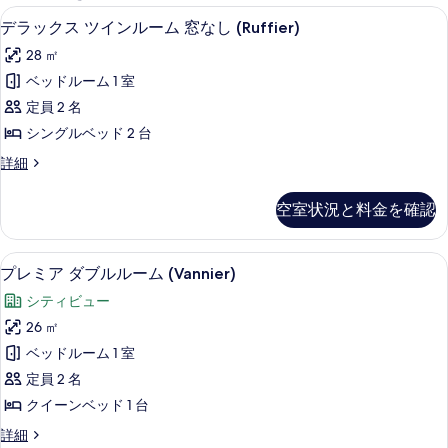
能
デラックス ツインルーム 窓なし (Ruf
デ
5
デラックス ツインルーム 窓なし (Ruffier)
な
ラ
客
28 ㎡
ッ
室
ベッドルーム 1 室
ク
の
定員 2 名
ス
絞
シングルベッド 2 台
り
ツ
デ
詳細
込
イ
ラ
み
ン
ッ
条
空室状況と料金を確認
ク
ル
件
ス
ー
ツ
プレミア ダブルルーム (Vannier)
プ
6
イ
プレミア ダブルルーム (Vannier)
ム
レ
ン
窓
シティビュー
ル
ミ
ー
な
26 ㎡
ア
ム
し
ベッドルーム 1 室
窓
ダ
(Ruffier)
な
定員 2 名
ブ
し
の
クイーンベッド 1 台
(Ruffier)
ル
す
の
プ
詳細
ル