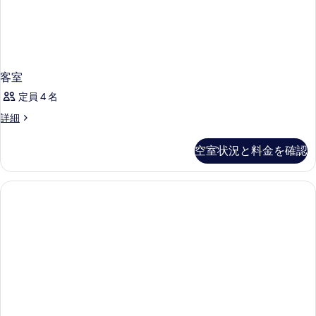
客室
定員 4 名
客
詳細
室
の
空室状況と料金を確認
詳
細