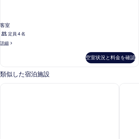
客室
定員 4 名
客
詳細
室
の
空室状況と料金を確認
詳
細
類似した宿泊施設
シルバーランド イェン ホテル
シルバー