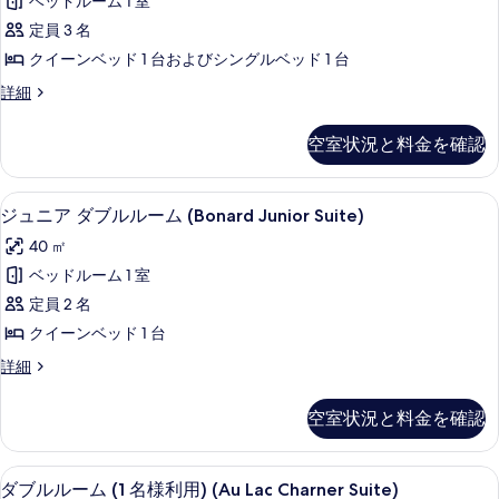
の
ベッドルーム 1 室
ー
ー
す
ム
定員 3 名
ル
(Hamelin)
べ
クイーンベッド 1 台およびシングルベッド 1 台
の
ー
て
詳
フ
詳細
ム
細
ァ
の
(De
ミ
写
空室状況と料金を確認
リ
La
真
ー
Somme)
ル
を
ジュニア ダブルルーム (Bonard Jun
ジ
の
9
ー
ジュニア ダブルルーム (Bonard Junior Suite)
表
ュ
ム
す
40 ㎡
(De
示
ニ
べ
La
ベッドルーム 1 室
す
ア
Somme)
て
定員 2 名
の
る
ダ
の
詳
クイーンベッド 1 台
ブ
写
細
ジ
詳細
ル
真
ュ
ル
ニ
を
空室状況と料金を確認
ア
ー
表
ダ
ム
ブ
示
ダブルルーム (1 名様利用) (Au Lac Char
ダ
5
ル
ダブルルーム (1 名様利用) (Au Lac Charner Suite)
(Bonard