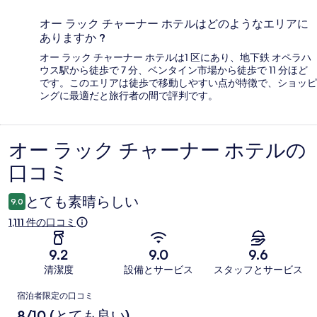
オー ラック チャーナー ホテルはどのようなエリアに
ありますか ?
オー ラック チャーナー ホテルは1 区にあり、地下鉄 オペラハ
ウス駅から徒歩で 7 分、ベンタイン市場から徒歩で 11 分ほど
です。このエリアは徒歩で移動しやすい点が特徴で、ショッピ
ングに最適だと旅行者の間で評判です。
オー ラック チャーナー ホテルの
口
口コミ
コ
ミ
とても素晴らしい
9.0
1,111 件の口コミ
9.2
9.0
9.6
清潔度
設備とサービス
スタッフとサービス
口
宿泊者限定の口コミ
コ
8/10 (とても良い)