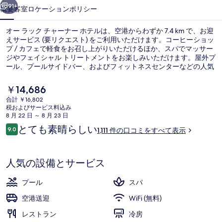
ー
91+
概要
客室
ロケーション
ポリシー
ナ
オー ラック チャーナー ホテルは、空港からわずか 7.4 km で、お迎
ー
えサービス (要リクエスト) をご利用いただけます。コーヒーショッ
プ / カフェで軽食をお召し上がりいただけるほか、スパでマッサー
ホ
ジやフェイシャル トリートメントをお楽しみいただけます。屋外プ
テ
ール、プールサイドバー、およびフィットネスセンターなどの人気
設備もあります。 旅行者はプールや親切なスタッフを評価していま
ル
す。周辺ではさまざまな公共交通機関を利用できます。地下鉄 オペ
現
￥14,686
ラハウス駅までは 7 分、ベンタイン駅までは 9 分です。
在
の
合計 ￥16,802
の
税およびサービス料込み
屋外プール、営業時間 6:00 ～ 23
写
料
8 月 22 日 ～ 8 月 23 日
金
口
とても素晴らしい
真
9.0
1,111 件の口コミをすべて表示
は
10段階中9.0
コ
￥14,686
ギ
ミ
で
す
ャ
人気の設備とサービス
ラ
プール
スパ
リ
空港送迎
WiFi (無料)
ー
レストラン
冷房