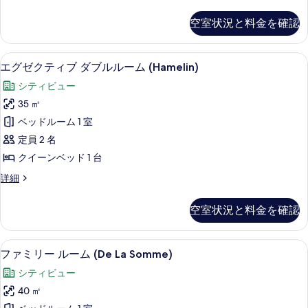
詳
レ
べ
細
ー
ミ
て
空室状況と料金を確認
ア
ム
の
ダ
(Vannier)
ブ
写
エグゼクティブ ダブルルーム (Hamel
エ
5
ル
の
エグゼクティブ ダブルルーム (Hamelin)
真
グ
ル
す
シティビュー
ー
を
ゼ
べ
ム
35 ㎡
表
ク
(Vannier)
て
ベッドルーム 1 室
の
示
テ
の
詳
定員 2 名
す
ィ
細
写
クイーンベッド 1 台
る
ブ
真
エ
詳細
ダ
グ
を
ブ
ゼ
表
空室状況と料金を確認
ク
ル
示
テ
ル
ィ
す
ファミリー ルーム (De La Somme
フ
5
ブ
ファミリー ルーム (De La Somme)
ー
る
ァ
ダ
ム
シティビュー
ブ
ミ
ル
(Hamelin)
40 ㎡
リ
ル