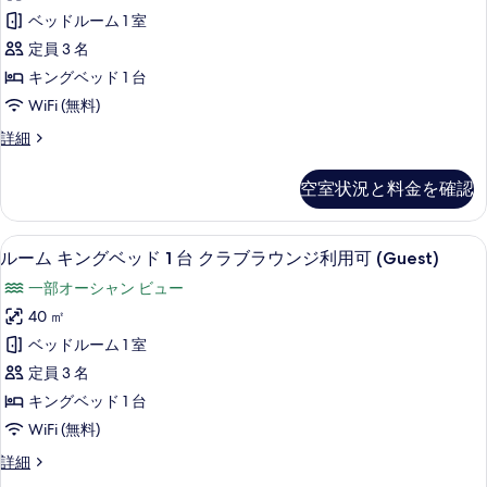
キ
2
べ
ベッドルーム 1 室
台
ン
て
(Guest)
定員 3 名
グ
の
の
キングベッド 1 台
詳
ベ
写
WiFi (無料)
細
ッ
真
ル
詳細
ド
を
ー
1
ム
表
空室状況と料金を確認
キ
台
示
ン
(Spacious)
グ
す
セーフティボックス (室内)、デスク
ル
の
9
ベ
ルーム キングベッド 1 台 クラブラウンジ利用可 (Guest)
る
ー
ッ
す
一部オーシャン ビュー
ド
ム
べ
1
40 ㎡
キ
台
て
ベッドルーム 1 室
(Spacious)
ン
の
の
定員 3 名
グ
詳
写
キングベッド 1 台
細
ベ
真
WiFi (無料)
ッ
を
ル
詳細
ド
表
ー