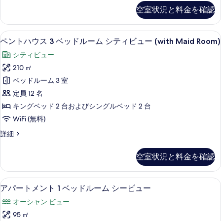
ッ
ー
ー
す
空室状況と料金を確認
ト
ド
の
べ
メ
詳
ル
ン
て
細
客室の設備とサービス
ペ
11
ト
ー
ペントハウス 3 ベッドルーム シティビュー (with Maid Room)
の
ン
2
ム
シティビュー
ベ
写
ト
シ
ッ
210 ㎡
真
ハ
ド
テ
ベッドルーム 3 室
ル
を
ウ
ィ
ー
定員 12 名
表
ス
ム
ビ
キングベッド 2 台およびシングルベッド 2 台
シ
示
3
ュ
WiFi (無料)
テ
ベ
す
ィ
ー
ペ
詳細
ッ
る
ビ
ン
の
ュ
ド
ト
ー
す
空室状況と料金を確認
ハ
ル
の
べ
ウ
詳
ー
ス
て
細
客室の設備とサービス
ア
12
3
ム
アパートメント 1 ベッドルーム シービュー
の
パ
ベ
シ
オーシャン ビュー
ッ
写
ー
テ
ド
95 ㎡