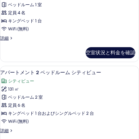
写
ト
ジ
の
ベッドルーム 1 室
利
真
メ
す
用
定員 4 名
を
ン
可
べ
キングベッド 1 台
(Spacious)
表
ト
て
WiFi (無料)
の
示
1
詳
の
ア
詳細
ベ
す
細
パ
写
ッ
る
ー
真
空室状況と料金を確認
ト
ド
を
メ
ル
ン
表
セーフティボックス (室内)、デスク
ア
11
ト
ー
アパートメント 2 ベッドルーム シティビュー
示
パ
1
ム
シティビュー
ベ
す
ー
シ
ッ
131 ㎡
る
ト
ド
テ
ベッドルーム 2 室
ル
メ
ィ
ー
定員 6 名
ン
ム
ビ
キングベッド 1 台およびシングルベッド 2 台
シ
ト
ュ
WiFi (無料)
テ
2
ィ
ー
ア
詳細
ベ
ビ
パ
の
ュ