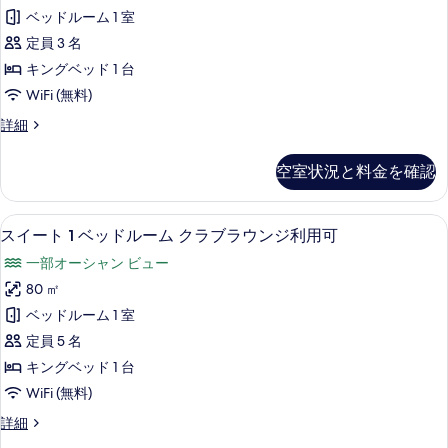
の
キ
2
ラ
ベッドルーム 1 室
台
写
ン
ウ
ク
定員 3 名
真
グ
ラ
ン
キングベッド 1 台
を
ブ
ベ
ジ
WiFi (無料)
ラ
表
ッ
ウ
利
ル
詳細
示
ン
ド
ー
用
ジ
す
1
ム
利
可
空室状況と料金を確認
キ
る
台
用
(Guest)
ン
可
ク
グ
の
(Guest)
セーフティボックス (室内)、デスク
ス
10
ベ
ラ
スイート 1 ベッドルーム クラブラウンジ利用可
の
す
イ
ッ
詳
ブ
一部オーシャン ビュー
ド
べ
ー
細
ラ
1
80 ㎡
て
ト
台
ウ
ベッドルーム 1 室
ク
の
1
ン
ラ
定員 5 名
写
ベ
ブ
ジ
キングベッド 1 台
真
ラ
ッ
利
WiFi (無料)
ウ
を
ド
ン
用
ス
詳細
表
ル
ジ
イ
可
利