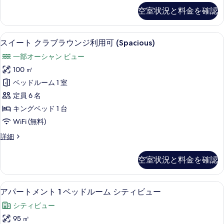
示
ー
ー
用
(Spacious)
空室状況と料金を確認
ト
す
ム
可
の
1
(Spacious)
る
ク
ベ
す
の
客室の設備とサービス
ス
11
ッ
ラ
スイート クラブラウンジ利用可 (Spacious)
詳
べ
イ
ド
細
ブ
一部オーシャン ビュー
ル
て
ー
ラ
ー
100 ㎡
の
ト
ム
ウ
ベッドルーム 1 室
ク
写
ク
ン
ラ
定員 6 名
真
ラ
ブ
ジ
キングベッド 1 台
を
ラ
ブ
利
WiFi (無料)
ウ
表
ラ
ン
用
ス
詳細
示
ジ
ウ
イ
可
利
す
ン
ー
用
の
空室状況と料金を確認
ト
る
ジ
可
す
ク
の
利
ラ
べ
詳
セーフティボックス (室内)、デスク
ア
11
ブ
アパートメント 1 ベッドルーム シティビュー
用
細
て
パ
ラ
可
シティビュー
ウ
の
ー
ン
(Spacious)
95 ㎡