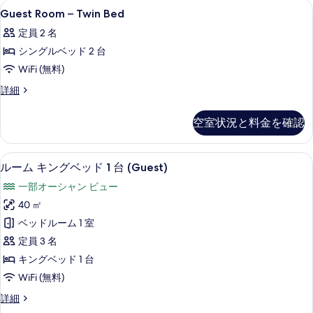
Guest
セーフティボックス (室内)、デスク
写
3
細
Guest Room – Twin Bed
Room
真
定員 2 名
–
を
シングルベッド 2 台
Twin
表
Bed
WiFi (無料)
示
の
Guest
詳細
す
Room
す
–
る
べ
空室状況と料金を確認
Twin
て
Bed
の
の
セーフティボックス (室内)、デスク
ル
10
詳
ルーム キングベッド 1 台 (Guest)
写
ー
細
一部オーシャン ビュー
真
ム
40 ㎡
を
キ
ベッドルーム 1 室
表
ン
定員 3 名
示
グ
キングベッド 1 台
す
ベ
WiFi (無料)
る
ッ
ル
詳細
ド
ー