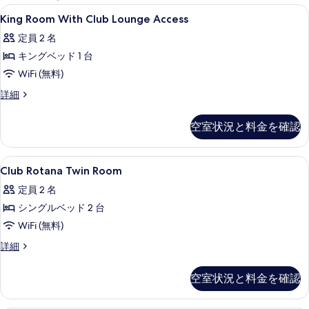
能
King
セーフティボックス (室内)、デスク
4
King Room With Club Lounge Access
な
Room
客
定員 2 名
With
室
キングベッド 1 台
Club
の
Lounge
WiFi (無料)
絞
Access
King
詳細
り
の
Room
込
With
す
空室状況と料金を確認
み
Club
べ
条
Lounge
Access
件
て
Club
セーフティボックス (室内)、デスク
11
の
Club Rotana Twin Room
の
Rotana
詳
定員 2 名
細
Twin
写
シングルベッド 2 台
Room
真
の
WiFi (無料)
を
す
Club
詳細
表
Rotana
べ
示
Twin
空室状況と料金を確認
て
Room
す
の
の
る
詳