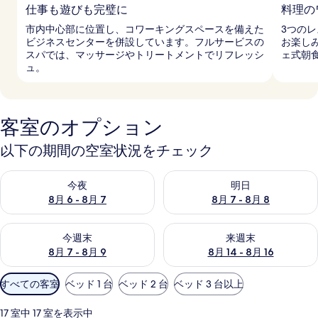
仕事も遊びも完璧に
料理の
市内中心部に位置し、コワーキングスペースを備えた
3つの
ビジネスセンターを併設しています。フルサービスの
お楽し
スパでは、マッサージやトリートメントでリフレッシ
ェ式朝
ュ。
客室のオプション
以下の期間の空室状況をチェック
今夜 8月 6 - 8月 7 の空室状況をチェック
明日 8月 7 - 8月 8 の空室
今夜
明日
8月 6 - 8月 7
8月 7 - 8月 8
今週末 8月 7 - 8月 9 の空室状況をチェック
来週末 8月 14 - 8月 16 の
今週末
来週末
8月 7 - 8月 9
8月 14 - 8月 16
利
すべての客室
ベッド 1 台
ベッド 2 台
ベッド 3 台以上
用
可
17 室中 17 室を表示中