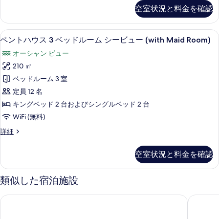
ッ
ー
の
べ
空室状況と料金を確認
る
ト
ド
詳
て
メ
細
ル
ン
の
ペントハウス 3 ベッドルーム シービュー (wi
ペ
15
ト
ー
ペントハウス 3 ベッドルーム シービュー (with Maid Room)
写
ン
2
ム
オーシャン ビュー
ベ
真
ト
シ
ッ
210 ㎡
を
ハ
ド
ー
ベッドルーム 3 室
ル
表
ウ
ビ
ー
定員 12 名
示
ス
ム
ュ
キングベッド 2 台およびシングルベッド 2 台
シ
す
3
ー
WiFi (無料)
ー
ベ
る
ビ
の
ペ
詳細
ッ
ュ
ン
す
ー
ド
ト
の
べ
空室状況と料金を確認
ハ
ル
詳
て
ウ
細
ー
ス
類似した宿泊施設
の
3
ム
写
ベ
シ
エレメント by マリオット ウエストベイ ドーハ
ダブルツ
ッ
真
ー
ド
を
ル