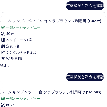
1
ム
示
空室状況と料金を確認
キ
台
す
ン
ク
グ
る
セーフティボックス (室内)、デスク
ル
12
ベ
ラ
ルーム シングルベッド 2 台 クラブラウンジ利用可 (Guest)
ー
ッ
ブ
一部オーシャン ビュー
ド
ム
ラ
1
40 ㎡
シ
台
ウ
ベッドルーム 1 室
ク
ン
ン
ラ
定員 3 名
グ
ブ
ジ
シングルベッド 2 台
ラ
ル
利
WiFi (無料)
ウ
ベ
ン
用
ル
詳細
ジ
ッ
ー
可
利
ド
ム
用
(Guest)
空室状況と料金を確認
シ
2
可
の
ン
(Guest)
台
グ
す
の
セーフティボックス (室内)、デスク
ル
10
ル
ク
ルーム キングベッド 1 台 クラブラウンジ利用可 (Spacious)
詳
べ
ー
ベ
細
ラ
一部オーシャン ビュー
ッ
て
ム
ブ
ド
50 ㎡