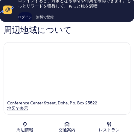
ログインすると、対象となる割引や特典を確認できます。も
ー
オ
口
い、
っとリワードを獲得して、もっと旅を満喫 !
ハ
ー
コ
口
デ
ル
ミ
コ
ログイン
無料で登録
ィ
ド
70
ミ
プ
タ
件
988
周辺地域について
ロ
ウ
件
件
マ
ン
の
件
テ
ア
口
の
ィ
ス・
コ
口
ッ
サ
ミ
コ
ク
ラ
ミ
エ
タ
リ
ア
Conference Center Street, Doha, P.o. Box 25522
地図で表示
地図
周辺情報
交通案内
レストラン