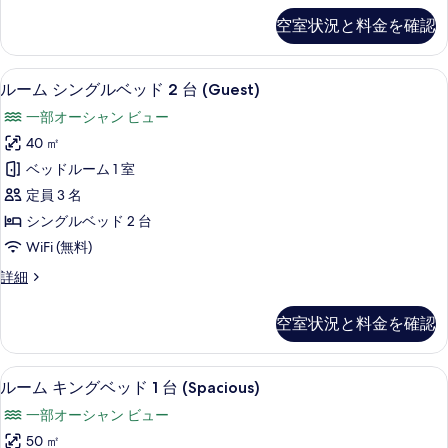
1
ム
空室状況と料金を確認
キ
台
ン
(Guest)
グ
セーフティボックス (室内)、デスク
ル
の
11
ベ
ルーム シングルベッド 2 台 (Guest)
ー
ッ
す
一部オーシャン ビュー
ド
ム
べ
1
40 ㎡
シ
台
て
ベッドルーム 1 室
(Guest)
ン
の
の
定員 3 名
グ
詳
写
シングルベッド 2 台
細
ル
真
WiFi (無料)
ベ
を
ル
詳細
ッ
表
ー
ド
ム
示
空室状況と料金を確認
シ
2
す
ン
台
グ
る
セーフティボックス (室内)、デスク
ル
10
ル
(Guest)
ルーム キングベッド 1 台 (Spacious)
ー
ベ
の
一部オーシャン ビュー
ッ
ム
す
ド
50 ㎡