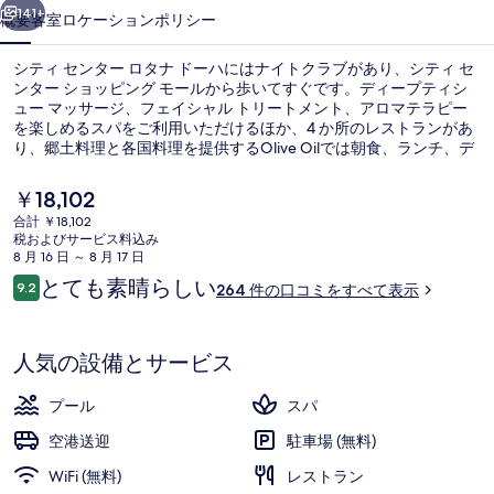
ロ
141+
概要
客室
ロケーション
ポリシー
タ
シティ センター ロタナ ドーハにはナイトクラブがあり、シティ セ
ナ
ンター ショッピング モールから歩いてすぐです。ディープティシ
ュー マッサージ、フェイシャル トリートメント、アロマテラピー
ド
を楽しめるスパをご利用いただけるほか、4 か所のレストランがあ
ー
り、郷土料理と各国料理を提供するOlive Oilでは朝食、ランチ、デ
ィナーをお召し上がりいただけます。この高級ホテルにあるその他
ハ
設備には 3 つの屋外プール、プールサイドバー、および24 時間営
現
￥18,102
業のフィットネスクラブ (スタッフ常駐)があります。旅行者は親切
在
の
合計 ￥18,102
なスタッフを高く評価しています。付近の公共交通機関も充実して
の
税およびサービス料込み
います。DECC駅までは徒歩 9 分です。
3 つの屋外プール、営業時間 6:00 ～ 
写
料
8 月 16 日 ～ 8 月 17 日
金
口
とても素晴らしい
真
9.2
264 件の口コミをすべて表示
は
10段階中9.2
コ
￥18,102
ギ
ミ
で
す
ャ
人気の設備とサービス
ラ
プール
スパ
リ
空港送迎
駐車場 (無料)
ー
WiFi (無料)
レストラン