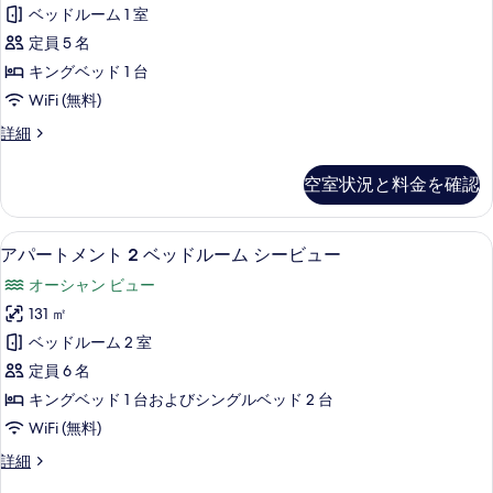
真
ト
ル
ィ
ベッドルーム 1 室
ー
を
メ
ビ
ム
定員 5 名
表
ン
シ
ュ
キングベッド 1 台
テ
示
ト
ー
WiFi (無料)
ィ
す
1
ビ
(with
ア
詳細
ベ
る
ュ
Maid
パ
ー
ッ
ー
Room)
(with
空室状況と料金を確認
ト
ド
Maid
の
メ
Room)
ル
す
ン
の
セーフティボックス (室内)、デスク
ア
11
ト
ー
アパートメント 2 ベッドルーム シービュー
べ
詳
パ
1
細
ム
オーシャン ビュー
て
ベ
ー
シ
ッ
131 ㎡
の
ト
ド
ー
ベッドルーム 2 室
写
ル
メ
ビ
ー
定員 6 名
真
ン
ム
ュ
キングベッド 1 台およびシングルベッド 2 台
を
シ
ト
ー
WiFi (無料)
ー
表
2
ビ
の
示
ア
詳細
ベ
ュ
パ
す
す
ー