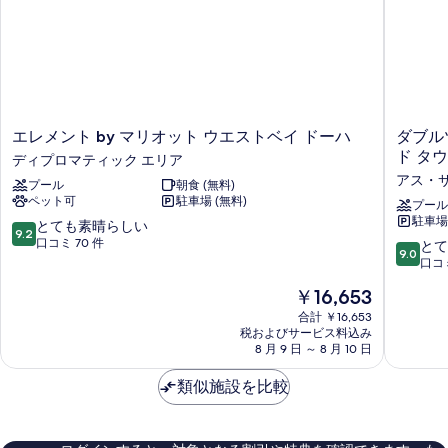
ビ
ー
表
ュ
ム
示
シ
ー
ー
す
(with
ビ
る
Maid
ュ
ー
Room)
エ
ダ
エレメント by マリオット ウエストベイ ドーハ
ダブル
(with
レ
ブ
の
ド タ
ディプロマティック エリア
Maid
メ
ル
Room)
アス・
す
プール
朝食 (無料)
ン
ツ
の
ペット可
駐車場 (無料)
ト
リ
プール
べ
詳
駐車場 
by
ー
10
とても素晴らしい
て
細
9.2
マ
バ
段
口コミ 70 件
10
とて
9.0
の
リ
イ
階
段
口コミ
オ
ヒ
中
階
写
現
￥16,653
ッ
ル
9.2、
中
真
在
ト
ト
と
9.0、
合計 ￥16,653
の
ウ
ン
て
税およびサービス料込み
と
を
料
エ
8 月 9 日 ～ 8 月 10 日
ホ
も
て
表
金
ス
テ
素
も
は
ト
類似施設を比較
ル
晴
示
素
￥16,653
ベ
ド
ら
晴
す
イ
ー
し
ら
ド
ハ
る
い、
し