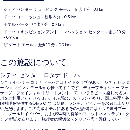
シティ センター ショッピング モール
- 徒歩 1 分
- 0.1 km
ドーハ コーニッシュ
- 徒歩 6 分
- 0.5 km
ホテル パーク
- 徒歩 7 分
- 0.7 km
ドーハ エキシビション アンド コンベンション センター
- 徒歩 10 分
- 0.9 km
ザ ゲート モール
- 徒歩 10 分
- 0.9 km
この施設について
シティ センター ロタナ ドーハ
シティ センター ロタナ ドーハにはナイトクラブがあり、シティ センタ
ー ショッピング モールから歩いてすぐです。ディープティシュー マッ
サージ、フェイシャル トリートメント、アロマテラピーを楽しめるス
パをご利用いただけるほか、4 か所のレストランがあり、郷土料理と各
国料理を提供するOlive Oilでは朝食、ランチ、ディナーをお召し上がり
いただけます。この高級ホテルにあるその他設備には 3 つの屋外プー
ル、プールサイドバー、および24 時間営業のフィットネスクラブ (スタ
ッフ常駐)があります。旅行者は親切なスタッフを高く評価していま
す。付近の公共交通機関も充実しています。DECC駅までは徒歩 9 分で
す。