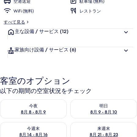
空港送迎
駐車場 (無料)
リ
WiFi (無料)
レストラン
ー
すべて見る
主な設備 / サービス
(12)
家族向け設備 / サービス
(6)
客室のオプション
以下の期間の空室状況をチェック
今夜 8月 8 - 8月 9 の空室状況をチェック
明日 8月 9 - 8月 10 の空室
今夜
明日
8月 8 - 8月 9
8月 9 - 8月 10
今週末 8月 14 - 8月 16 の空室状況をチェック
来週末 8月 21 - 8月 23 の
今週末
来週末
8月 14 - 8月 16
8月 21 - 8月 23