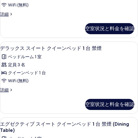
キ
ベ
ド
WiFi (無料)
ン
ッ
1
ス
詳細
ド
グ
イ
台
1
ベ
ー
台
禁
空室状況と料金を確認
ト
禁
ッ
煙
キ
煙
ド
ン
の
の
デラックス スイート クイーンベッド 1
デ
5
グ
デラックス スイート クイーンベッド 1 台 禁煙
1
詳
す
ラ
ベ
細
台
ベッドルーム 1 室
ッ
べ
ッ
禁
ド
定員 3 名
て
ク
1
煙
クイーンベッド 1 台
台
の
ス
の
禁
WiFi (無料)
写
ス
煙
す
デ
詳細
の
真
イ
ラ
べ
詳
を
ー
ッ
細
て
空室状況と料金を確認
ク
表
ト
の
ス
示
ク
ス
写
エグゼクティブ スイート クイーンベッド 1
エ
4
イ
エグゼクティブ スイート クイーンベッド 1 台 禁煙 (Dining
す
イ
真
グ
ー
Table)
る
ー
ト
を
ゼ