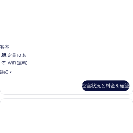
写
禁
シ
真
煙
ャ
オ
を
ー
ン
表
シ
ビ
ャ
示
ュ
ン
す
ビ
ー
ュ
客室
る
(Dining
ー
定員 10 名
(Dining
Table)
Table)
WiFi (無料)
の
の
客
詳細
す
詳
室
細
べ
の
空室状況と料金を確認
て
詳
細
の
写
真
を
表