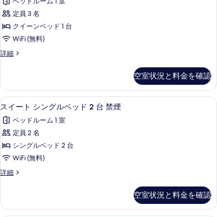
ベッドルーム 1 室
ク
ン
表
ク
イ
定員 3 名
ベ
ー
示
テ
クイーンベッド 1 台
ン
ッ
す
ィ
ベ
WiFi (無料)
ド
ッ
る
ブ
エ
詳細
1
ド
ス
グ
1
台
ゼ
台
イ
空室状況と料金を確認
禁
ク
禁
ー
テ
煙
煙
ィ
ト
の
スイート シングルベッド 2 台 禁煙 
ス
の
3
ブ
スイート シングルベッド 2 台 禁煙
詳
ク
イ
ス
す
細
ベッドルーム 1 室
イ
イ
ー
べ
ー
定員 2 名
ー
ト
ト
て
シングルベッド 2 台
ン
ク
シ
の
イ
WiFi (無料)
ベ
ン
写
ー
ス
詳細
ッ
ン
グ
真
イ
ベ
ド
ル
ー
を
ッ
空室状況と料金を確認
1
ト
ド
ベ
表
シ
台
1
ッ
ン