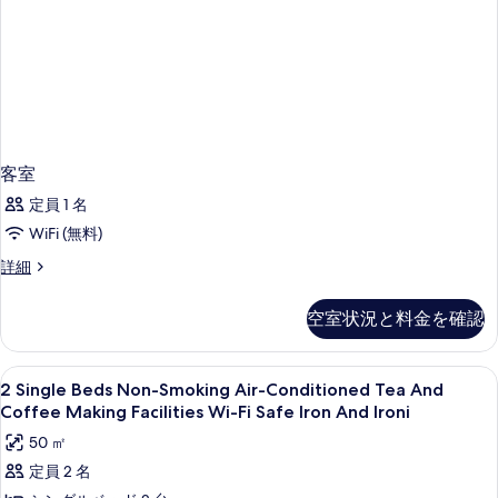
示
す
る
客室
定員 1 名
WiFi (無料)
客
詳細
室
の
空室状況と料金を確認
詳
細
2
バスルーム | デザイナーバスアメニ
1
2 Single Beds Non-Smoking Air-Conditioned Tea And
Single
Coffee Making Facilities Wi-Fi Safe Iron And Ironi
Beds
50 ㎡
Non-
定員 2 名
Smoking