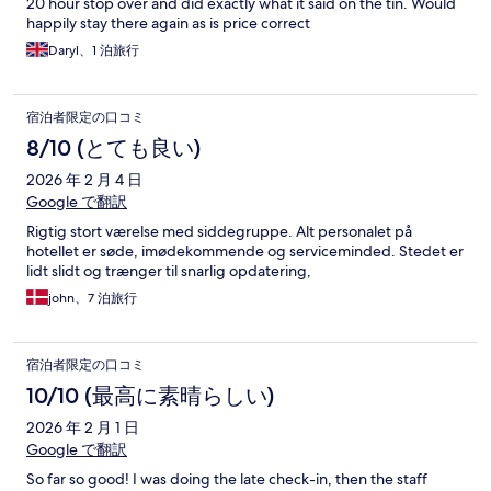
20 hour stop over and did exactly what it said on the tin. Would
happily stay there again as is price correct
Daryl、1 泊旅行
宿泊者限定の口コミ
8/10 (とても良い)
2026 年 2 月 4 日
Google で翻訳
Rigtig stort værelse med siddegruppe. Alt personalet på
hotellet er søde, imødekommende og serviceminded. Stedet er
lidt slidt og trænger til snarlig opdatering,
john、7 泊旅行
宿泊者限定の口コミ
10/10 (最高に素晴らしい)
2026 年 2 月 1 日
Google で翻訳
So far so good! I was doing the late check-in, then the staff