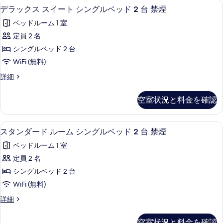
示
台
デラックス スイート シングルベッド 2
デ
禁
5
グ
デラックス スイート シングルベッド 2 台 禁煙
ド
禁
す
ラ
ル
煙
煙
2
ベッドルーム 1 室
る
ベ
(Dining
ッ
(Dining
台
ッ
定員 2 名
Table)
ク
Table)
ド
の
禁
シングルベッド 2 台
2
の
ス
詳
煙
台
WiFi (無料)
細
す
ス
禁
の
デ
詳細
煙
べ
イ
ラ
す
の
て
ー
ッ
詳
べ
空室状況と料金を確認
ク
の
細
ト
て
ス
写
シ
ス
の
ミニバー、セーフティボックス (室内
ス
2
イ
スタンダード ルーム シングルベッド 2 台 禁煙
真
ン
写
タ
ー
を
グ
ベッドルーム 1 室
ト
真
ン
シ
表
ル
定員 2 名
を
ダ
ン
示
ベ
シングルベッド 2 台
グ
表
ー
す
ル
ッ
WiFi (無料)
示
ド
ベ
る
ド
ス
詳細
ッ
す
ル
タ
2
ド
る
ー
ン
2
台
空室状況と料金を確認