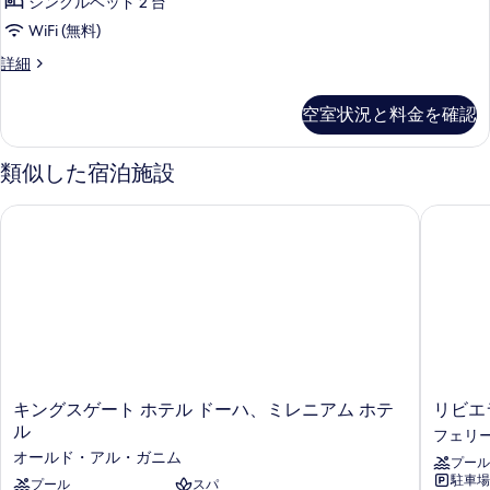
シングルベッド 2 台
Air-
Conditioned
WiFi (無料)
Tea
2
詳細
And
Single
Beds
Coffee
空室状況と料金を確認
Non-
Making
Smoking
Facilities
Air-
類似した宿泊施設
Wi-
Conditioned
Tea
Fi
キングスゲート ホテル ドーハ、ミレニアム ホテル
リビエラ
And
Safe
Coffee
Iron
Making
Facilities
And
Wi-
Ironi
Fi
の
Safe
Iron
す
And
べ
Ironi
キ
リ
キングスゲート ホテル ドーハ、ミレニアム ホテ
リビエ
の
て
ン
ビ
ル
フェリ
詳
グ
エ
の
細
オールド・アル・ガニム
プール
ス
ラ
写
駐車場
ゲ
プール
スパ
レ