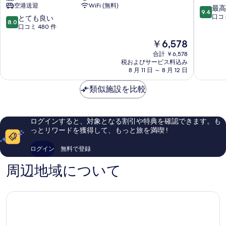
空港送迎
WiFi (無料)
真
ー
イ
10
最高
9.4
ト
ハ
段
口コミ
10
とても良い
を
8.0
ホ
ー
階
段
口コミ 480 件
表
テ
ン
中
階
現
￥6,578
ル
バ
9.4、
中
示
在
ド
イ
最
8.0、
合計 ￥6,578
す
の
ー
ロ
高
税およびサービス料込み
と
料
ハ、
8 月 11 日 ～ 8 月 12 日
タ
に
る
て
金
ミ
ナ
素
も
は
レ
類似施設を比較
ド
晴
良
￥6,578
ニ
ー
ら
い、
ア
ハ
し
口
ム
フ
い、
コ
ログインすると、対象となる割引や特典を確認できます。も
ホ
ェ
口
ミ
っとリワードを獲得して、もっと旅を満喫 !
テ
リ
コ
480
ル
ー
ミ
件
ログイン
無料で登録
オ
ジ・
229
件
ー
ビ
件
の
周辺地域について
ル
ン・
件
口
ド・
マ
の
コ
ア
フ
口
ミ
ル・
ム
コ
ガ
ー
ミ
ニ
ド
ム