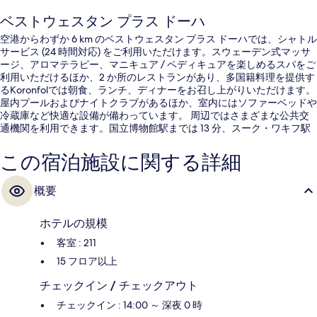
ベストウェスタン プラス ドーハ
空港からわずか 6 km のベストウェスタン プラス ドーハでは、シャトル
サービス (24 時間対応) をご利用いただけます。スウェーデン式マッサ
ージ、アロマテラピー、マニキュア / ペディキュアを楽しめるスパをご
利用いただけるほか、2 か所のレストランがあり、多国籍料理を提供す
るKoronfolでは朝食、ランチ、ディナーをお召し上がりいただけます。
屋内プールおよびナイトクラブがあるほか、室内にはソファーベッドや
冷蔵庫など快適な設備が備わっています。 周辺ではさまざまな公共交
通機関を利用できます。国立博物館駅までは 13 分、スーク・ワキフ駅
までは 14 分です。
この宿泊施設に関する詳細
概要
ホテルの規模
客室 : 211
15 フロア以上
チェックイン / チェックアウト
チェックイン : 14:00 ～ 深夜 0 時