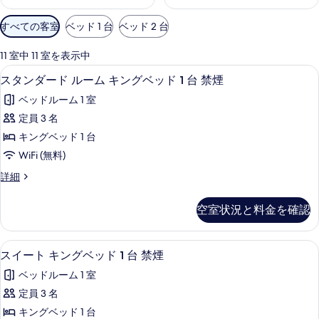
利
すべての客室
ベッド 1 台
ベッド 2 台
用
可
11 室中 11 室を表示中
能
スタンダード ルーム キングベッド 1 
ス
5
スタンダード ルーム キングベッド 1 台 禁煙
な
タ
客
ベッドルーム 1 室
ン
室
定員 3 名
ダ
の
キングベッド 1 台
ー
絞
WiFi (無料)
り
ド
ス
詳細
込
ル
タ
み
ー
ン
条
空室状況と料金を確認
ダ
ム
件
ー
キ
ド
スイート キングベッド 1 台 禁煙 |
ス
10
ル
スイート キングベッド 1 台 禁煙
ン
イ
ー
グ
ベッドルーム 1 室
ム
ー
キ
ベ
定員 3 名
ト
ン
ッ
キングベッド 1 台
グ