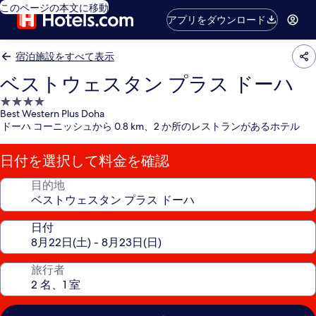
このページの本文に移動
アプリをダウンロード
宿泊施設をすべて表示
ベストウェスタン プラス ドーハ
4.0
Best Western Plus Doha
つ
ドーハ コーニッシュから 0.8 km、2 か所のレストランがあるホテル
星
宿
日付を選択して料金を確認
泊
施
目的地
設
日付
旅行者