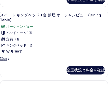
ダ
台
ム
禁
ー
禁
シ
ド
煙
煙
スイート キングベッド 1 台 禁煙 オーシ
ス
6
ル
スイート キングベッド 1 台 禁煙 オーシャンビュー (Dining
ン
の
の
イ
ー
Table)
詳
グ
ム
す
細
ー
オーシャンビュー
シ
ル
べ
ト
ン
ベッドルーム 1 室
ベ
グ
て
キ
定員 3 名
ル
ッ
の
ン
ベ
キングベッド 1 台
ド
ッ
写
グ
WiFi (無料)
2
ド
真
ベ
2
台
ス
詳細
を
台
ッ
イ
禁
禁
ー
表
ド
空室状況と料金を確認
煙
煙
ト
示
1
の
キ
の
詳
台
ン
す
す
細
グ
禁
る
ベ
べ
煙
ッ
て
ド
オ
1
の
ー
台