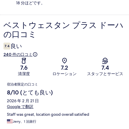
18 分ほどです。
ベストウェスタン プラス ドーハ
口
の口コミ
コ
ミ
良い
7.4
240 件の口コミ
7.6
7.2
7.4
清潔度
ロケーション
スタッフとサービス
口
宿泊者限定の口コミ
コ
8/10 (とても良い)
ミ
2026 年 2 月 21 日
Google で翻訳
Staff was great, location good overall satisfied
Jerry、1 泊旅行