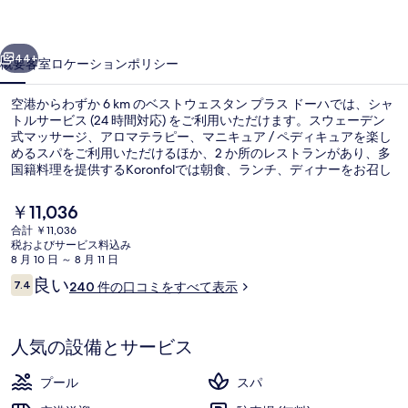
タ
前へ
次へ
ン
44+
概要
客室
ロケーション
ポリシー
プ
空港からわずか 6 km のベストウェスタン プラス ドーハでは、シャ
ラ
トルサービス (24 時間対応) をご利用いただけます。スウェーデン
式マッサージ、アロマテラピー、マニキュア / ペディキュアを楽し
ス
めるスパをご利用いただけるほか、2 か所のレストランがあり、多
ド
国籍料理を提供するKoronfolでは朝食、ランチ、ディナーをお召し
上がりいただけます。屋内プールおよびナイトクラブがあるほか、
ー
室内にはソファーベッドや冷蔵庫など快適な設備が備わっていま
現
￥11,036
す。 周辺ではさまざまな公共交通機関を利用できます。国立博物館
在
ハ
合計 ￥11,036
駅までは 13 分、スーク・ワキフ駅までは 14 分です。
の
税およびサービス料込み
ロビー
の
料
8 月 10 日 ～ 8 月 11 日
金
口
良い
写
7.4
240 件の口コミをすべて表示
は
10段階中7.4
コ
￥11,036
真
ミ
で
す
ギ
人気の設備とサービス
ャ
プール
スパ
ラ