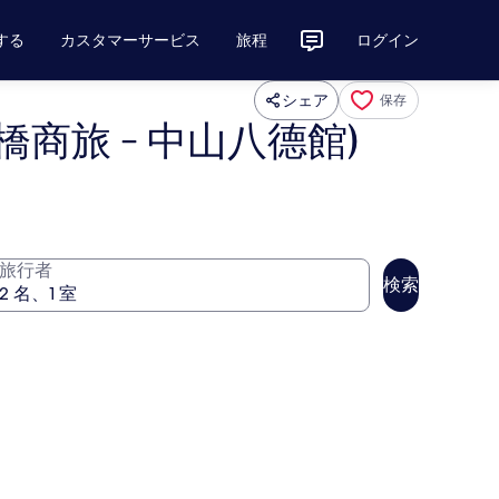
する
カスタマーサービス
旅程
ログイン
シェア
保存
商旅 - 中山八德館)
旅行者
検索