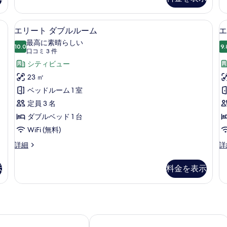
す
ス
ブ
ツ
べ
ル
イ
の掛け布団、デスク、遮光カーテン、防音設備
エリート ダブルルーム | 羽毛の掛
エ
ル
て
8
ン
エリート ダブルルーム
エ
ー
リ
ル
の
最高に素晴らしい
ム
10.0
ー
9.
10 点中 10.0
ー
(口
写
口コミ 3 件
の
ム
詳
コ
ト
シティビュー
真
の
細
ミ
詳
4
ダ
23 ㎡
を
細
3
ブ
ベッドルーム 1 室
表
件)
ル
定員 3 名
示
ル
ダブルベッド 1 台
す
ー
WiFi (無料)
る
ム
エ
エ
詳細
詳
リ
リ
の
ー
ー
示
料金を表示
す
ト
ト
ダ
4
べ
ブ
人
て
ル
部
ル
屋
の
ー
の
館)
ホテル リーオウヘ ナイト マーケット 中正 (康橋商旅六合夜市
リバー イン ステーション (河堤漫旅站
写
ム
詳