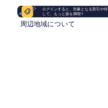
し
站
ケ
ら
い、
東
ッ
し
ログインすると、対象となる割引や特
口
九
ト
い、
して、もっと旅を満喫 !
コ
如
中
口
ミ
館)
正
コ
周辺地域について
1,000
高
(康
ミ
件
雄
橋
1,003
件
市
商
件
の
中
旅
件
口
心
六
の
コ
合
口
ミ
夜
コ
市
ミ
中
正
館)
高
雄
市
中
心