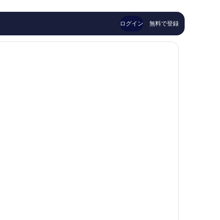
コ
し
高
高
ミ
い、
雄
雄
1,004
口
市
站
ログイン
無料で登録
件
コ
中
前
件
ミ
心
館)
の
1,241
高
口
件
雄
コ
件
市
ミ
の
中
口
心
コ
ミ