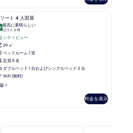
す
べ
け布団、デスク、遮光カーテン、防音設備
エリート 4 人部屋 | 羽毛の掛け布団、デス
エ
て
6
リート 4 人部屋
リ
の
最高に素晴らしい
8
10 点中 9.8
ー
(口
写
口コミ 6 件
コ
ト
シティビュー
真
ミ
29 ㎡
を
6
人
ベッドルーム 1 室
表
件)
部
定員 5 名
示
屋
ダブルベッド 1 台およびシングルベッド 2 台
す
の
WiFi (無料)
る
す
細
べ
て
料金を表示
の
写
真
中正館)
前館)
ウォーターマーク ホテル高雄ステーション
エアライン イン - 高
を