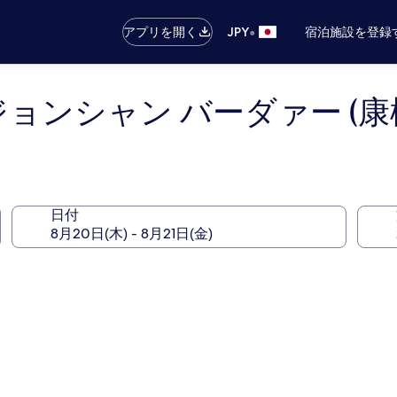
•
アプリを開く
JPY
宿泊施設を登録
ョンシャン バーダァー (康橋
日付