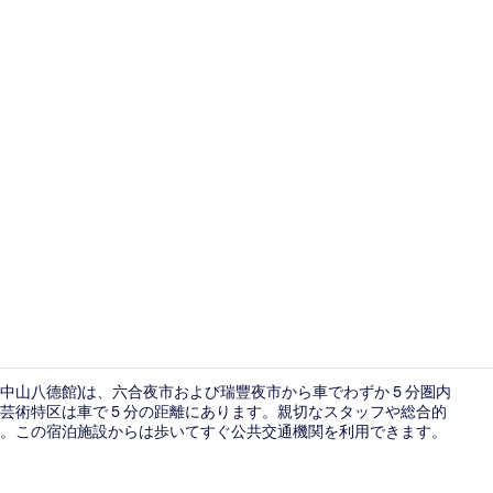
外観
- 中山八德館)は、六合夜市および瑞豐夜市から車でわずか 5 分圏内
芸術特区は車で 5 分の距離にあります。親切なスタッフや総合的
。この宿泊施設からは歩いてすぐ公共交通機関を利用できます。
レストラン