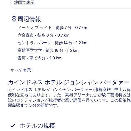
地図で表示
周辺情報
ドーム オブ ライト
- 徒歩 7 分
- 0.7 km
六合夜市
- 徒歩 8 分
- 0.7 km
地
セントラル パーク
- 徒歩 14 分
- 1.2 km
高雄医学大学
- 徒歩 18 分
- 1.6 km
愛河
- 車で 5 分
- 2.0 km
すべて表示
カインドネス ホテル ジョンシャン バーダァー (
カインドネス ホテル ジョンシャン バーダァー (康橋商旅 - 中山
便利な立地にあります。また、高雄アリーナおよび駁二芸術特区は車
設のコンディションが旅行者の高い評価を得ています。この宿泊施
麗島駅まで 5 分の距離です。
ホテルの規模