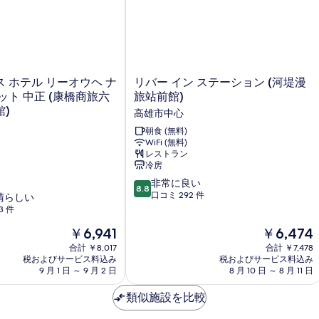
真
の
細
詳
を
細
表
示
リ
 ホテル リーオウヘ ナ
リバー イン ステーション (河堤漫
す
バ
ット 中正 (康橋商旅六
旅站前館)
る
ー
)
高雄市中心
イ
ン
朝食 (無料)
WiFi (無料)
ス
レストラン
テ
冷房
ー
10
シ
非常に良い
8.8
段
ョ
口コミ 292 件
晴らしい
階
ン
3 件
中
(河
現
現
￥6,941
￥6,474
8.8、
堤
在
在
非
漫
合計 ￥8,017
合計 ￥7,478
の
の
常
税およびサービス料込み
旅
税およびサービス料込み
料
料
9 月 1 日 ～ 9 月 2 日
8 月 10 日 ～ 8 月 11 日
に
站
金
金
良
前
は
は
類似施設を比較
い、
館)
￥6,941
￥6,474
口
高