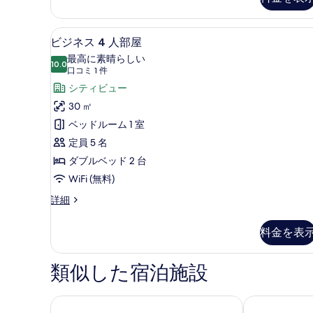
ム
ダ
ー
の
ド
ビジネス 4 人部屋 | 羽毛
ビ
す
6
ダ
ビジネス 4 人部屋
ジ
ブ
べ
最高に素晴らしい
ル
10.0
10 点中 10.0
ネ
(口
て
口コミ 1 件
ル
コ
ス
シティビュー
の
ー
ミ
ム
4
30 ㎡
写
の
1
人
ベッドルーム 1 室
真
詳
件)
細
部
定員 5 名
を
屋
ダブルベッド 2 台
表
の
WiFi (無料)
示
す
す
ビ
詳細
ジ
べ
る
ネ
て
料金を表
ス
の
4
人
類似した宿泊施設
写
部
真
屋
の
カインドネスホテル - 站東九如館 (康橋商旅 站東九如
カインドネス 
を
詳