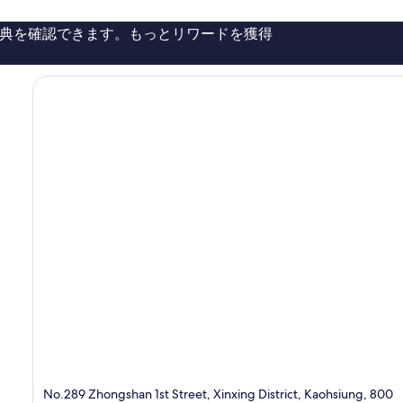
コ
雄
ミ
市
典を確認できます。もっとリワードを獲得
292
中
件
心
件
の
口
コ
ミ
No.289 Zhongshan 1st Street, Xinxing District, Kaohsiung, 800