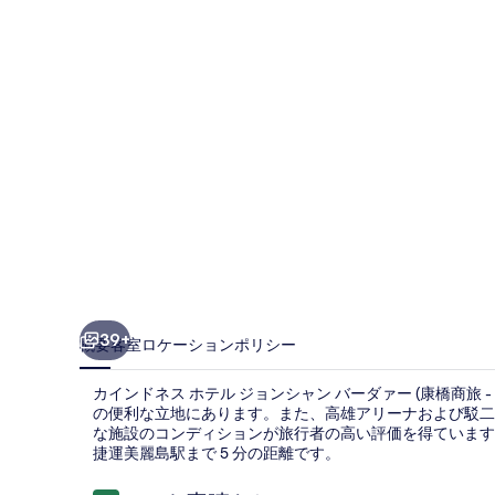
ス
ホ
テ
ル
ジ
ョ
ン
シ
ャ
ン
39+
概要
客室
ロケーション
ポリシー
バ
カインドネス ホテル ジョンシャン バーダァー (康橋商旅 
ー
の便利な立地にあります。また、高雄アリーナおよび駁二
な施設のコンディションが旅行者の高い評価を得ています
ダ
捷運美麗島駅まで 5 分の距離です。
ァ