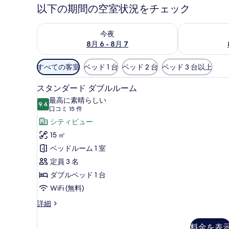
ギ
以下の期間の空室状況をチェック
ャ
今夜 8月 6 - 8月 7 の空室状況をチェック
明日 8月 7 
今夜
ラ
8月 6 - 8月 7
リ
利
すべての客室
ベッド 1 台
ベッド 2 台
ベッド 3 台以上
ー
用
スタンダード ダブルルーム |
ス
可
6
スタンダード ダブルルーム
タ
能
最高に素晴らしい
9.4
な
10 点中 9.4
ン
(口
口コミ 15 件
客
コ
ダ
シティビュー
室
ミ
ー
15 ㎡
の
15
ド
ベッドルーム 1 室
絞
件)
ダ
定員 3 名
り
ブ
ダブルベッド 1 台
込
み
ル
WiFi (無料)
条
ル
ス
詳細
件
タ
ー
ン
料金を表