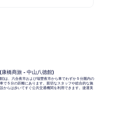
図
康橋商旅 - 中山八德館)
八德館)は、六合夜市および瑞豐夜市から車でわずか 5 分圏内の
で 5 分の距離にあります。親切なスタッフや総合的な施
設からは歩いてすぐ公共交通機関を利用できます。捷運美