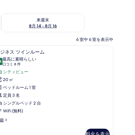
ェック
来週末 8月 14 - 8月 16 の空室状況をチェック
来週末
8月 14 - 8月 16
6 室中 6 室を表示中
け布団、デスク、遮光カーテン、防音設備
ビジネス ツインルーム | 羽毛の掛け布団、
ビ
6
ジネス ツインルーム
ジ
最高に素晴らしい
8
10 点中 9.8
ネ
(口
口コミ 8 件
コ
ス
シティビュー
ミ
ツ
20 ㎡
8
イ
ベッドルーム 1 室
件)
ン
定員 3 名
ル
シングルベッド 2 台
ー
WiFi (無料)
ム
細
の
料金を表示