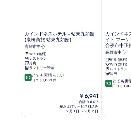
表
細
示
す
る
カ
カ
カインドネスホテル - 站東九如館
カインドネス
イ
イ
(康橋商旅 站東九如館)
イト マーケ
ン
ン
合夜市中正館
高雄市中心
ド
ド
高雄市中心
ネ
WiFi (無料)
ネ
レストラン
ス
ス
朝食 (無料)
冷房
ホ
ホ
WiFi (無料)
ランドリー設備
レストラン
テ
テ
冷房
10
ル
とても素晴らしい
ル
9.2
段
-
口コミ 1,000 件
リ
10
とても素
9.2
階
站
ー
段
口コミ 1,00
中
東
オ
階
現
￥6,941
9.2、
九
ウ
中
在
と
如
ヘ
9.2、
合計 ￥8,017
の
て
館
税およびサービス料込み
ナ
と
料
9 月 1 日 ～ 9 月 2 日
も
(康
イ
て
金
素
橋
ト
も
は
晴
商
マ
素
￥6,941
ら
旅
ー
晴