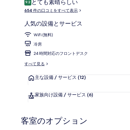
口
とても素晴らしい
9.2
ー
10段階中9.2
コ
654 件の口コミをすべて表示
(康
ミ
橋
レストラン
人気の設備とサービス
商
WiFi (無料)
旅
冷房
-
24 時間対応のフロントデスク
中
すべて見る
山
八
主な設備 / サービス
(12)
德
家族向け設備 / サービス
(6)
館)
の
写
客室のオプション
真