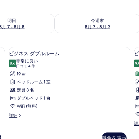
- 8月 8 の空室状況をチェック
今週末 8月 7 - 8月 9 の空室状況をチ
明日
今週末
8月 7 - 8月 8
8月 7 - 8月 9
 羽毛の掛け布団、デスク、遮光カーテン、防音設備
ビジネス ダブルルーム | 羽毛の掛
ビ
6
ビジネス ダブルルーム
ビ
ジ
非常に良い
8.6
9.
10 点中 8.6
ネ
(口
口コミ 4 件
コ
ス
19 ㎡
ミ
ダ
ベッドルーム 1 室
4
ブ
定員 3 名
件)
ル
ダブルベッド 1 台
ル
WiFi (無料)
ー
ビ
詳細
ジ
ム
ビ
詳
ネ
ジ
の
ス
ネ
ダ
示
料金を表示