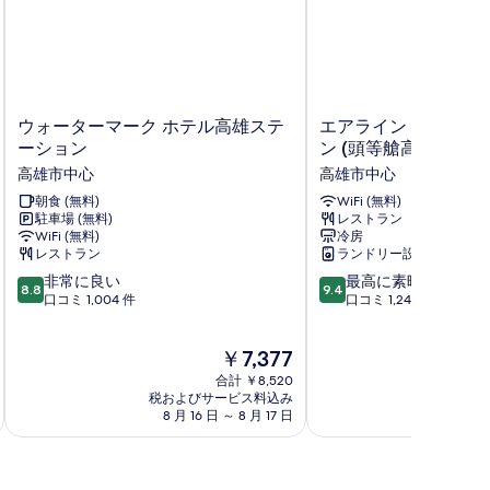
表
示
す
る
ウ
エ
ウォーターマーク ホテル高雄ステ
エアライン イン - 高
ォ
ア
ーション
ン (頭等艙高雄站前館
ー
ラ
高雄市中心
高雄市中心
タ
イ
ー
朝食 (無料)
ン
WiFi (無料)
駐車場 (無料)
レストラン
マ
イ
WiFi (無料)
冷房
ー
ン
レストラン
ランドリー設備
ク
-
10
10
ホ
非常に良い
高
最高に素晴らしい
8.8
9.4
段
段
テ
口コミ 1,004 件
雄
口コミ 1,241 件
階
階
ル
ス
中
中
高
テ
現
￥7,377
8.8、
9.4、
雄
ー
在
非
最
ス
シ
合計 ￥8,520
の
常
高
テ
税およびサービス料込み
ョ
税およ
料
8 月 16 日 ～ 8 月 17 日
8 月
に
に
ー
ン
金
良
素
シ
(頭
は
い、
晴
ョ
等
￥7,377
口
ら
ン
艙