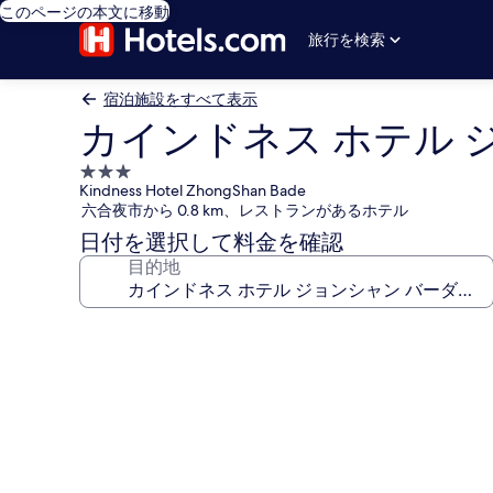
このページの本文に移動
旅行を検索
宿泊施設をすべて表示
カインドネス ホテル ジ
3.0
Kindness Hotel ZhongShan Bade
つ
六合夜市から 0.8 km、レストランがあるホテル
星
日付を選択して料金を確認
宿
目的地
泊
施
設
カ
イ
ン
ド
ネ