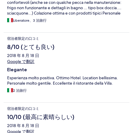
confortevoli (anche se con qualche pecca nella manutenzione:
frigo non funzionante e dettagli in bagno ... tipo box doccia....
sciacquone...) Colazione ottima e con prodotti tipici Personale
cortese e disponibile Sicuramente da tenere in considerazione
Liberatore、3 泊旅行
per i prox viaggi
宿泊者限定の口コミ
8/10 (とても良い)
2018 年 8 月 18 日
Google で翻訳
Elegante
Esperienza molto positiva. Ottimo Hotel. Location bellissima.
Personale molto gentile. Eccellente il ristorante della Villa.
2 泊旅行
宿泊者限定の口コミ
10/10 (最高に素晴らしい)
2018 年 8 月 18 日
Google で翻訳