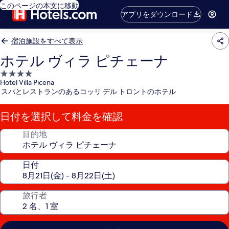
このページの本文に移動
アプリをダウンロード
宿泊施設をすべて表示
ホテル ヴィラ ピチェーナ
4.0
Hotel Villa Picena
つ
スパとレストランのあるコッリ デル トロントのホテル
星
宿
日付を選択して料金を確認
泊
施
目的地
設
日付
旅行者