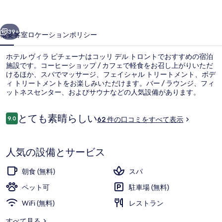
ピ
前へ
次へ
チ
39+
概要
客室
ロケーション
ポリシー
ェ
ホテル ヴィラ ピチェーナはコッリ デル トロントでおすすめの宿泊
ー
施設です。コーヒーショップ / カフェで軽食をお召し上がりいただ
けるほか、スパでマッサージ、フェイシャル トリートメント、ボデ
ナ
ィ トリートメントをお楽しみいただけます。バー / ラウンジ、フィ
の
ットネスセンター、およびサウナなどの人気設備があります。
写
口
とても素晴らしい
9.0
62 件の口コミをすべて表示
10段階中9.0
真
コ
ミ
庭園
ギ
人気の設備とサービス
ャ
ラ
朝食 (無料)
スパ
リ
ペット可
駐車場 (無料)
ー
WiFi (無料)
レストラン
すべて見る