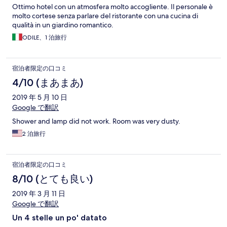
Ottimo hotel con un atmosfera molto accogliente. Il personale è
molto cortese senza parlare del ristorante con una cucina di
qualità in un giardino romantico.
ODILE、1 泊旅行
宿泊者限定の口コミ
4/10 (まあまあ)
2019 年 5 月 10 日
Google で翻訳
Shower and lamp did not work. Room was very dusty.
2 泊旅行
宿泊者限定の口コミ
8/10 (とても良い)
2019 年 3 月 11 日
Google で翻訳
Un 4 stelle un po' datato