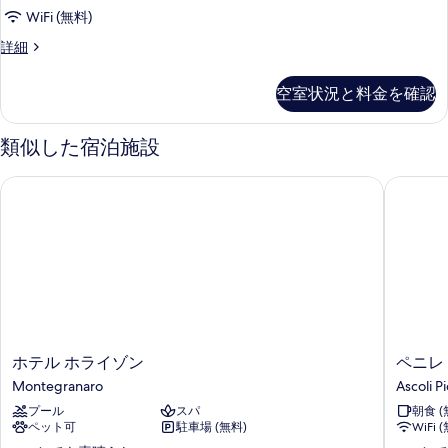
WiFi (無料)
ル
詳細
ー
ム
空室状況と料金を確認
2
ベ
ッ
類似した宿泊施設
ド
ル
ホテル ホライゾン
ペニレ
ー
ム
コ
ネ
ク
テ
ィ
ン
グ
ル
ホ
ペ
ホテル ホライゾン
ペニレ
ー
テ
ニ
Montegranaro
Ascoli P
ム
ル
レ
の
プール
スパ
朝食 (
ホ
Ascoli
詳
ペット可
駐車場 (無料)
WiFi 
ラ
Piceno
細