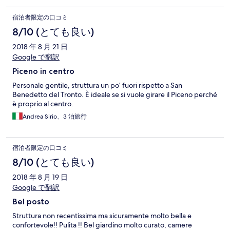
宿泊者限定の口コミ
8/10 (とても良い)
2018 年 8 月 21 日
Google で翻訳
Piceno in centro
Personale gentile, struttura un po’ fuori rispetto a San
Benedetto del Tronto. È ideale se si vuole girare il Piceno perché
è proprio al centro.
Andrea Sirio、3 泊旅行
宿泊者限定の口コミ
8/10 (とても良い)
2018 年 8 月 19 日
Google で翻訳
Bel posto
Struttura non recentissima ma sicuramente molto bella e
confortevole!! Pulita !! Bel giardino molto curato, camere