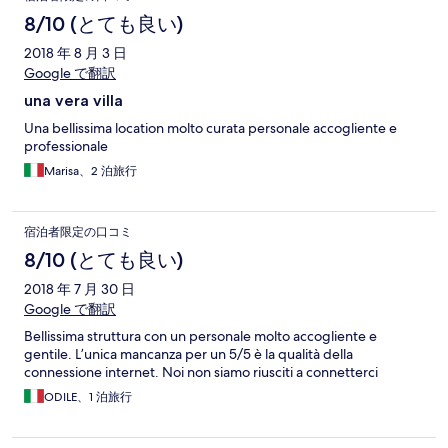
8/10 (とても良い)
2018 年 8 月 3 日
Google で翻訳
una vera villa
Una bellissima location molto curata personale accogliente e
professionale
Marisa、2 泊旅行
宿泊者限定の口コミ
8/10 (とても良い)
2018 年 7 月 30 日
Google で翻訳
Bellissima struttura con un personale molto accogliente e
gentile. L’unica mancanza per un 5/5 è la qualità della
connessione internet. Noi non siamo riusciti a connetterci
ODILE、1 泊旅行