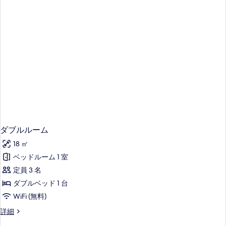
な
客
室
の
絞
り
込
み
条
件
ダブルルーム
18 ㎡
ベッドルーム 1 室
定員 3 名
ダブルベッド 1 台
WiFi (無料)
ダ
詳細
ブ