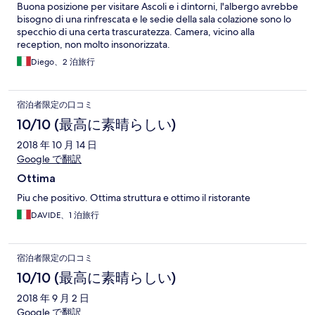
Buona posizione per visitare Ascoli e i dintorni, l'albergo avrebbe
bisogno di una rinfrescata e le sedie della sala colazione sono lo
specchio di una certa trascuratezza. Camera, vicino alla
reception, non molto insonorizzata.
Diego、2 泊旅行
宿泊者限定の口コミ
10/10 (最高に素晴らしい)
2018 年 10 月 14 日
Google で翻訳
Ottima
Piu che positivo. Ottima struttura e ottimo il ristorante
DAVIDE、1 泊旅行
宿泊者限定の口コミ
10/10 (最高に素晴らしい)
2018 年 9 月 2 日
Google で翻訳