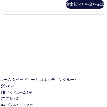
ル
空室状況と料金を確認
ル
ー
ム
の
詳
細
ルーム 2 ベッドルーム コネクティングルーム
60 ㎡
ベッドルーム 1 室
定員 4 名
ダブルベッド 2 台