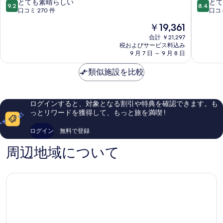
イ
10
10
とても素晴らしい
とて
9.2
8.4
ゾ
段
段
口コミ 270 件
口コミ
ン
階
階
現
￥19,361
Montegranaro
中
中
在
9.2、
8.4、
合計 ￥21,297
の
税およびサービス料込み
と
と
料
9 月 7 日 ～ 9 月 8 日
て
て
金
も
も
は
類似施設を比較
素
良
￥19,361
晴
い、
ら
口
し
コ
ログインすると、対象となる割引や特典を確認できます。も
い、
ミ
っとリワードを獲得して、もっと旅を満喫 !
口
35
コ
件
ログイン
無料で登録
ミ
件
270
の
周辺地域について
件
口
件
コ
の
ミ
口
コ
ミ