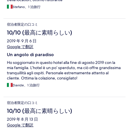
Stefano、1 泊旅行
宿泊者限定の口コミ
10/10 (最高に素晴らしい)
2019 年 9 月 6 日
Google で翻訳
Un angolo di paradiso
Ho soggiornato in questo hotel alla fine di agosto 2019 con la
mia famiglia. L’hotel è un po’ sperduto, ma ciò offre grandissima
tranquillità agli ospiti. Personale estremamente attento al
cliente. Ottima la colazione, consigliato!
Davide、1 泊旅行
宿泊者限定の口コミ
10/10 (最高に素晴らしい)
2019 年 8 月 13 日
Google で翻訳