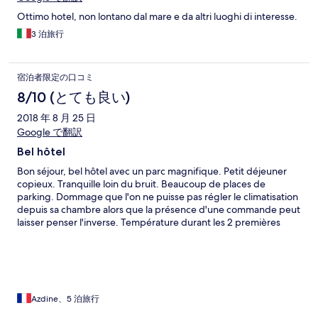
Ottimo hotel, non lontano dal mare e da altri luoghi di interesse.
3 泊旅行
宿泊者限定の口コミ
8/10 (とても良い)
2018 年 8 月 25 日
Google で翻訳
Bel hôtel
Bon séjour, bel hôtel avec un parc magnifique. Petit déjeuner
copieux. Tranquille loin du bruit. Beaucoup de places de
parking. Dommage que l'on ne puisse pas régler le climatisation
depuis sa chambre alors que la présence d'une commande peut
laisser penser l'inverse. Température durant les 2 premières
nuits beaucoup trop élevée avant que j'aille réclamer à la
réception. Wifi beaucoup trop faible .
Azdine、5 泊旅行