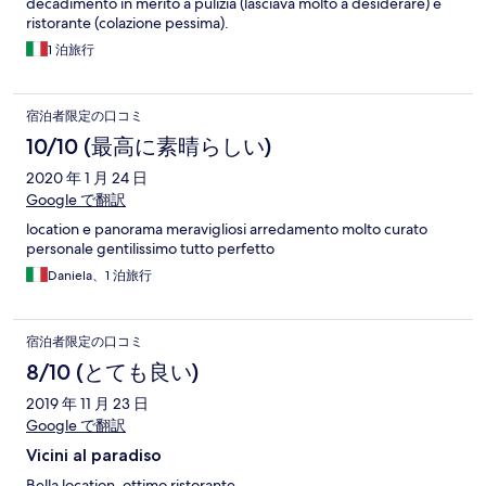
decadimento in merito a pulizia (lasciava molto a desiderare) e
ristorante (colazione pessima).
1 泊旅行
宿泊者限定の口コミ
10/10 (最高に素晴らしい)
2020 年 1 月 24 日
Google で翻訳
location e panorama meravigliosi arredamento molto curato
personale gentilissimo tutto perfetto
Daniela、1 泊旅行
宿泊者限定の口コミ
8/10 (とても良い)
2019 年 11 月 23 日
Google で翻訳
Vicini al paradiso
Bella location, ottimo ristorante