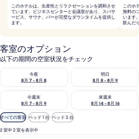
このホテルは、生産性とリラクゼーションを調和させ
このホ
ています。ビジネスセンターと会議室があり、スパサ
無料の
ービス、サウナ、バーが完璧なダウンタイムを提供し
います
ます。
飲んだ
客室のオプション
以下の期間の空室状況をチェック
今夜 8月 7 - 8月 8 の空室状況をチェック
明日 8月 8 - 8月 9 の空室
今夜
明日
8月 7 - 8月 8
8月 8 - 8月 9
今週末 8月 7 - 8月 9 の空室状況をチェック
来週末 8月 14 - 8月 16 の
今週末
来週末
8月 7 - 8月 9
8月 14 - 8月 16
利
すべての客室
ベッド 1 台
ベッド 2 台
用
可
2 室中 2 室を表示中
能