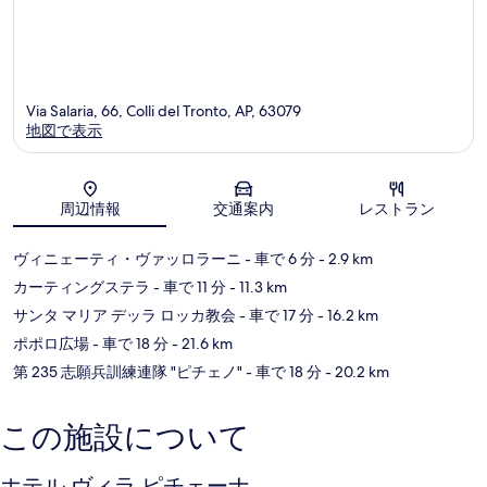
Via Salaria, 66, Colli del Tronto, AP, 63079
地図で表示
地図
周辺情報
交通案内
レストラン
ヴィニェーティ・ヴァッロラーニ
- 車で 6 分
- 2.9 km
カーティングステラ
- 車で 11 分
- 11.3 km
サンタ マリア デッラ ロッカ教会
- 車で 17 分
- 16.2 km
ポポロ広場
- 車で 18 分
- 21.6 km
第 235 志願兵訓練連隊 "ピチェノ"
- 車で 18 分
- 20.2 km
この施設について
ホテル ヴィラ ピチェーナ