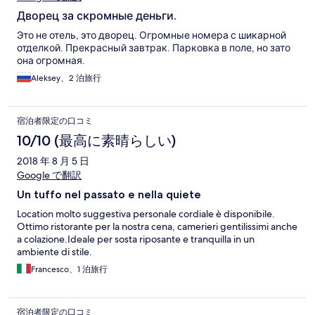
Дворец за скромные деньги.
Это не отель, это дворец. Огромные номера с шикарной
отделкой. Прекрасный завтрак. Парковка в поле, но зато
она огромная.
Aleksey、2 泊旅行
宿泊者限定の口コミ
10/10 (最高に素晴らしい)
2018 年 8 月 5 日
Google で翻訳
Un tuffo nel passato e nella quiete
Location molto suggestiva personale cordiale è disponibile.
Ottimo ristorante per la nostra cena, camerieri gentilissimi anche
a colazione.Ideale per sosta riposante e tranquilla in un
ambiente di stile.
Francesco、1 泊旅行
宿泊者限定の口コミ