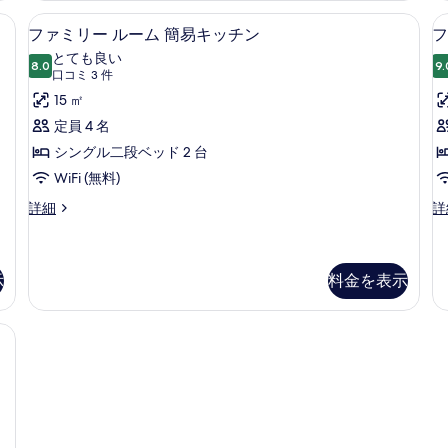
ー
バ
ム
ドシーツ
ファミリー ルーム 簡易キッチン | 専
フ
ス
ム
6
専
ファミリー ルーム 簡易キッチン
フ
ル
ァ
用
の
とても良い
ー
バ
8.0
9.
10 点中 8.0
ミ
(口
す
口コミ 3 件
ム
ス
の
コ
リ
15 ㎡
べ
ル
詳
ミ
ー
ー
定員 4 名
て
細
ム
3
ル
シングル二段ベッド 2 台
の
の
件)
詳
ー
WiFi (無料)
写
細
ム
真
フ
フ
詳細
詳
ァ
ァ
簡
を
ミ
ミ
易
表
リ
リ
ー
ー
示
料金を表示
キ
示
ル
ル
ッ
す
ー
ー
ルーム (No window) | 防音設備、WiFi (無料)、ベッドシーツ
ム
ム
チ
る
簡
専
ン
易
用
の
キ
バ
ッ
ス
(
す
チ
ル
べ
ン
ー