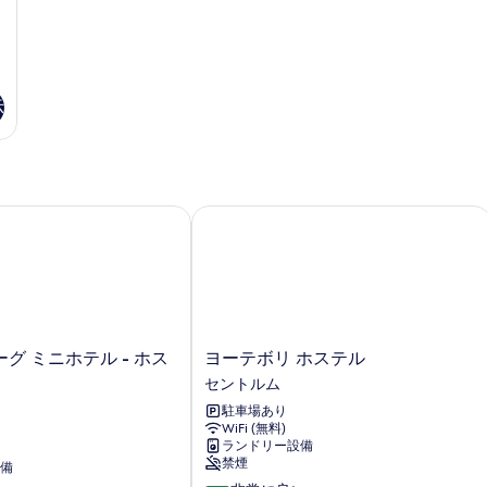
の
ム
て
詳
(D
の
細
の
詳
写
細
真
示
を
表
示
ステル
 ミニホテル - ホステル
ヨーテボリ ホステル
す
る
ヨ
グ ミニホテル - ホス
ヨーテボリ ホステル
ー
セントルム
テ
駐車場あり
ボ
WiFi (無料)
リ
ランドリー設備
ホ
禁煙
備
ス