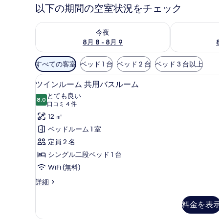
以下の期間の空室状況をチェック
今夜 8月 8 - 8月 9 の空室状況をチェック
明日 8月 9 
今夜
8月 8 - 8月 9
利
すべての客室
ベッド 1 台
ベッド 2 台
ベッド 3 台以上
用
防音設備、WiFi (無料)、ベッ
ツ
可
7
ツインルーム 共用バスルーム
イ
能
とても良い
8.0
な
10 点中 8.0
ン
(口
口コミ 4 件
客
コ
ル
12 ㎡
室
ミ
ー
ベッドルーム 1 室
の
4
ム
定員 2 名
絞
件)
共
シングル二段ベッド 1 台
り
用
WiFi (無料)
込
み
バ
ツ
詳細
条
イ
ス
ン
件
料金を表
ル
ル
ー