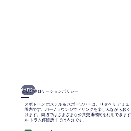
ホ
ス
テ
ル
&
ス
ポ
ー
ツ
バ
112+
概要
客室
ロケーション
ポリシー
ー
スポトーン ホステル & スポーツバーは、リセベリ アミュ
の
圏内です。バー / ラウンジでドリンクを楽しみながらお
写
けます。周辺ではさまざまな公共交通機関を利用できます
ル トラム停留所までは 6 分です。
真