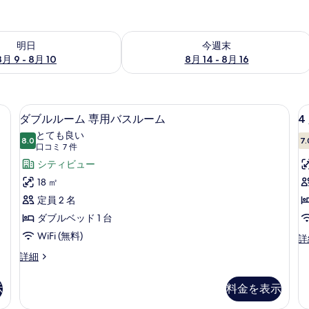
- 8月 10 の空室状況をチェック
今週末 8月 14 - 8月 16 の空室状況を
明日
今週末
8月 9 - 8月 10
8月 14 - 8月 16
ドシーツ
ダブルルーム 専用バスルーム | 防音設備
4
ダ
12
ダブルルーム 専用バスルーム
4
ブ
とても良い
8.0
7.
10 点中 8.0
ル
(口
口コミ 7 件
コ
ル
シティビュー
ミ
ー
18 ㎡
7
ム
定員 2 名
件)
専
ダブルベッド 1 台
用
WiFi (無料)
4
詳
人
バ
ダ
詳細
部
ブ
ス
屋
ル
共
示
料金を表示
ル
ル
用
ー