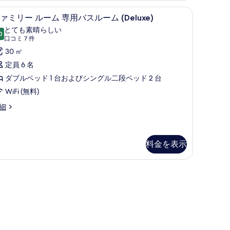
用キッチン
す
防音設備、WiFi (無料)、ベッドシーツ
フ
5
ァミリー ルーム 専用バスルーム (Deluxe)
べ
ァ
とても素晴らしい
0
て
10 点中 9.0
ミ
(口
口コミ 7 件
コ
の
リ
30 ㎡
ミ
写
ー
定員 6 名
7
真
ル
ダブルベッド 1 台およびシングル二段ベッド 2 台
件)
を
ー
WiFi (無料)
表
ム
細
示
専
す
用
料金を表示
る
バ
ス
ル
ー
ム
Deluxe)
の