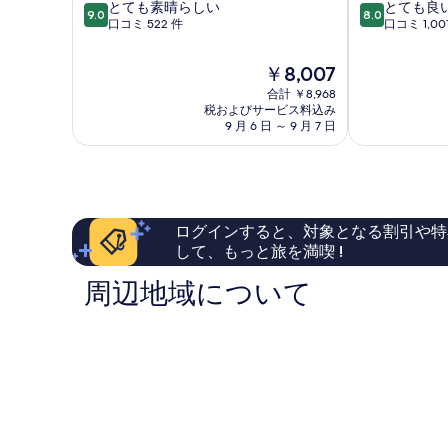
す
ヘ
ミ
10
10
とても素晴らしい
とても良
9.0
8.0
細
ム
ニ
段
段
口コミ 522 件
口コミ 1,00
べ
ス
ホ
階
階
て
テ
テ
中
中
現
￥8,007
ィ
ル
9.0、
8.0、
の
在
グ
合計 ￥8,968
-
と
と
写
の
税およびサービス料込み
ベ
ホ
て
て
料
9 月 6 日 ～ 9 月 7 日
リ
ス
真
も
も
金
ス
テ
素
良
を
は
リ
ル
晴
い、
￥8,007
表
ー
セ
ら
口
デ
ン
し
コ
示
ン
ト
い、
ミ
ログインすると、対象となる割引や特
す
-
ル
口
1,001
して、もっと旅を満喫 !
ホ
ム
コ
件
る
ス
ミ
件
周辺地域について
テ
522
の
ル
件
口
セ
件
コ
ン
の
ミ
ト
口
ル
コ
ム
ミ