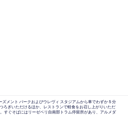
フロント
ーズメント パークおよびウレヴィ スタジアムから車でわずか 5 分
くつろぎいただけるほか、レストランで軽食をお召し上がりいただ
。すぐそばにはリーゼベリ自南部トラム停留所があり、アルメダ
防音設備、Wi