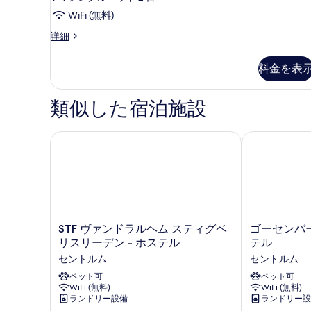
詳
真
ド
細
WiFi (無料)
を
ツ
ス
詳細
表
イ
タ
ン
示
ン
料金を表
ダ
す
ル
ー
ド
る
ー
類似した宿泊施設
ツ
ム
イ
ン
共
STF ヴァンドラルヘム スティグベリスリーデン - ホ
ゴーセンバーグ
ル
用
ー
バ
ム
共
ス
用
ル
バ
ス
ー
STF
ゴ
STF ヴァンドラルヘム スティグベ
ゴーセンバー
ル
ヴ
ー
リスリーデン - ホステル
テル
ム
ー
ァ
セ
セントルム
セントルム
ム
(No
ン
ン
(No
ド
ペット可
バ
ペット可
window)
window)
WiFi (無料)
WiFi (無料)
ラ
ー
の
の
ランドリー設備
ランドリー設
ル
グ
詳