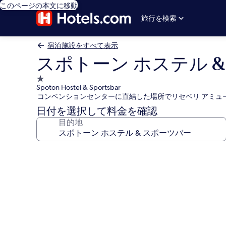
このページの本文に移動
旅行を検索
宿泊施設をすべて表示
スポトーン ホステル 
1.0
Spoton Hostel & Sportsbar
つ
コンベンションセンターに直結した場所でリセベリ アミュ
星
日付を選択して料金を確認
宿
目的地
泊
施
設
ス
ポ
ト
ー
ン