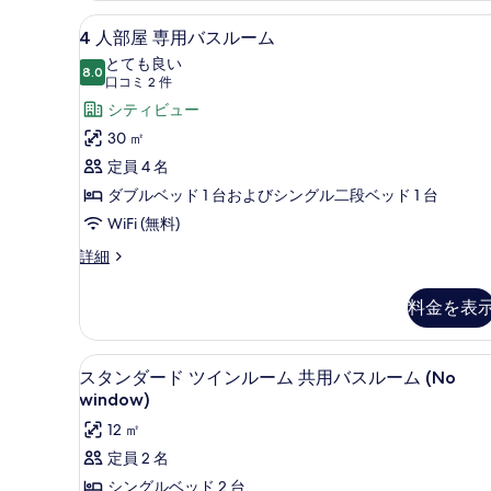
ー
ム
4
防音設備、WiFi (無料)、ベッ
ム
14
共
4 人部屋 専用バスルーム
人
用
の
とても良い
バ
8.0
部
10 点中 8.0
(口
す
口コミ 2 件
ス
屋
コ
シティビュー
べ
ル
ミ
ー
専
30 ㎡
て
ム
2
用
定員 4 名
の
の
件)
詳
バ
ダブルベッド 1 台およびシングル二段ベッド 1 台
写
細
ス
WiFi (無料)
真
ル
を
4
詳細
人
ー
表
部
ム
料金を表
示
屋
の
専
す
用
す
スタンダード ツインルーム 共用バス
ス
る
5
バ
スタンダード ツインルーム 共用バスルーム (No
べ
タ
ス
window)
ル
て
ン
12 ㎡
ー
の
ダ
ム
定員 2 名
の
写
ー
シングルベッド 2 台