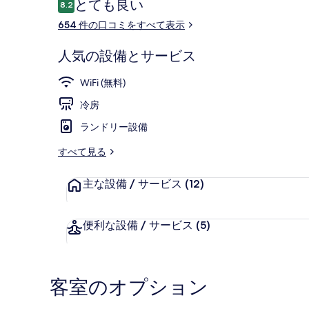
口
とても良い
ギ
8.2
10段階中8.2
コ
654 件の口コミをすべて表示
ャ
ミ
ラ
バー (施設内)
人気の設備とサービス
リ
WiFi (無料)
ー
冷房
ランドリー設備
すべて見る
主な設備 / サービス
(12)
便利な設備 / サービス
(5)
客室のオプション