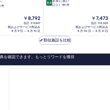
10
非常に良い
テ
い
8.6
段
口コミ 781 件
ル
1 件
階
セ
中
ン
現
現
￥8,792
￥7,473
8.6、
ト
在
在
非
合計 ￥9,847
ル
合計 ￥8,369
の
の
常
税およびサービス料込み
税およびサービス料込み
ム
料
料
8 月 9 日 ～ 8 月 10 日
8 月 30 日 ～ 8 月 31 日
に
金
金
良
は
は
類似施設を比較
い、
￥8,792
￥7,473
口
コ
ミ
典を確認できます。もっとリワードを獲得
781
件
件
の
口
コ
ミ