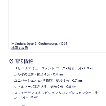
Mölndalsvägen 3, Gothenburg, 41263
地図で表示
周辺情報
リセベリ アミューズメント パーク
- 徒歩 3 分
- 0.3 km
ボルボの世界
- 徒歩 4 分
- 0.4 km
地
ユニバーシェオム (博物館)
- 徒歩 8 分
- 0.7 km
シャルマーズ工科大学
- 徒歩 9 分
- 0.8 km
スウェーデン エキシビション & コングレスセンター
- 徒
歩 10 分
- 0.9 km