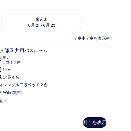
チェック
来週末 8月 21 - 8月 23 の空室状況をチェック
来週末
8月 21 - 8月 23
7 室中 7 室を表示中
、WiFi (無料)、ベッドシーツ
防音設備、WiFi (無料)、ベッドシーツ
7
 人部屋 共用バスルーム
人
良い
0
部
10 点中 7.0
(口
口コミ 2 件
屋
コ
15 ㎡
ミ
共
定員 4 名
2
用
シングル二段ベッド 2 台
件)
バ
WiFi (無料)
ス
細
ル
ー
ム
料金を表示
の