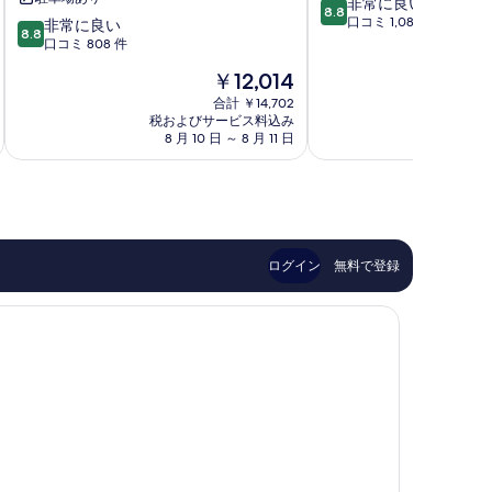
10
非常に良い
ン
テ
8.8
段
口コミ 1,082 件
10
ト
非常に良い
ル
8.8
階
段
キ
口コミ 808 件
パ
中
階
ャ
ノ
現
￥12,014
8.8、
中
ビ
ラ
在
非
8.8、
ン
合計 ￥14,702
マ
の
常
税およびサービス料込み
税およ
非
ズ
セ
料
8 月 10 日 ～ 8 月 11 日
9 
に
常
ス
ン
金
良
に
タ
ト
は
い、
良
ジ
ル
￥12,014
口
い、
オ
ム
コ
口
ア
ミ
コ
パ
1,082
ミ
ー
ログイン
無料で登録
件
808
ト
件
件
メ
の
件
ン
口
の
ツ
コ
口
リ
ミ
コ
ン
ミ
ド
ホ
ル
メ
ン