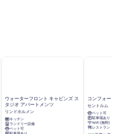
す
eluxe)
べ
て
の
写
真
を
表
ウォーターフロント キャビンズ スタジオ アパートメンツ
コンフォートホテルパ
示
す
る
ウ
コ
ウォーターフロント キャビンズ ス
コンフォートホテル
ォ
ン
タジオ アパートメンツ
セントルム
ー
フ
リンドホルメン
ペット可
タ
ォ
駐車場あり
ー
キッチン
ー
WiFi (無料)
ランドリー設備
フ
ト
レストラン
ペット可
ロ
ホ
駐車場あり