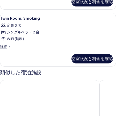
空室状況と料金を確認
て
Smoking
の
の
詳
Twin
遮光カーテン、アイロン / アイロン台、
写
4
細
Twin Room, Smoking
Room,
真
定員 3 名
Smoking
を
シングルベッド 2 台
の
表
WiFi (無料)
す
示
べ
Twin
詳細
す
Room,
て
Smoking
る
空室状況と料金を確認
の
の
詳
写
細
類似した宿泊施設
真
を
新潟京浜ホテル
カントリ
表
示
す
る