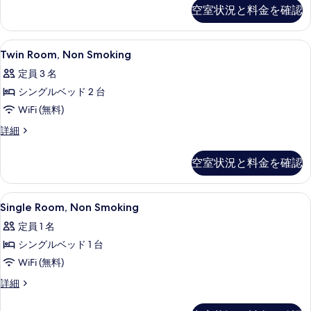
ム
グ
空室状況と料金を確認
真
ル
喫
ル
を
煙
ー
Twin
遮光カーテン、アイロン / アイロン台、
表
3
ム
Twin Room, Non Smoking
可
Room,
喫
示
の
定員 3 名
煙
Non
す
可
す
シングルベッド 2 台
Smoking
る
の
べ
の
WiFi (無料)
詳
細
て
す
Twin
詳細
Room,
の
べ
Non
空室状況と料金を確認
写
て
Smoking
の
真
の
詳
Single
遮光カーテン、アイロン / アイロン台、
を
写
5
細
Single Room, Non Smoking
Room,
表
真
定員 1 名
Non
示
を
シングルベッド 1 台
Smoking
す
表
の
WiFi (無料)
る
示
す
Single
詳細
す
Room,
べ
Non
る