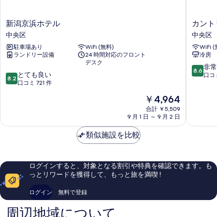
新
カ
新潟京浜ホテル
カント
潟
ン
中央区
中央区
京
ト
駐車場あり
WiFi (無料)
WiFi 
浜
リ
ランドリー設備
24 時間対応のフロント
冷房
ホ
ー
デスク
テ
ホ
10
非常
8.6
10
ル
とても良い
テ
段
口コミ
8.2
段
中
口コミ 721 件
ル
階
階
央
新
中
現
￥4,964
中
区
潟
8.6、
在
8.2、
合計 ￥5,509
中
非
の
9 月 1 日 ～ 9 月 2 日
と
央
常
料
て
区
に
金
類似施設を比較
も
良
は
良
い、
￥4,964
い、
口
口
コ
ログインすると、対象となる割引や特典を確認できます。も
コ
ミ
っとリワードを獲得して、もっと旅を満喫 !
ミ
471
721
件
ログイン
無料で登録
件
件
件
の
周辺地域について
の
口