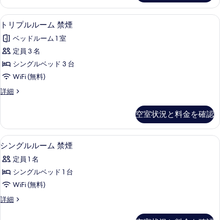
煙
ー
真
の
ム
遮光カーテン、アイロン / アイロン台、
ト
を
5
禁
トリプルルーム 禁煙
す
リ
煙
表
べ
ベッドルーム 1 室
の
プ
示
詳
て
定員 3 名
ル
す
細
の
シングルベッド 3 台
ル
る
写
WiFi (無料)
ー
真
ト
詳細
ム
リ
を
禁
プ
空室状況と料金を確認
表
ル
煙
ル
示
の
ー
遮光カーテン、アイロン / アイロン台、
シ
す
6
ム
シングルルーム 禁煙
す
ン
禁
る
べ
定員 1 名
煙
グ
の
て
シングルベッド 1 台
ル
詳
の
WiFi (無料)
細
ル
写
シ
詳細
ー
ン
真
ム
グ