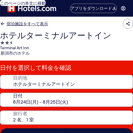
このページの本文に移動
アプリをダウンロード
宿泊施設をすべて表示
ホテルターミナルアートイン
2.5
Terminal Art Inn
つ
新潟市のホテル
星
宿
日付を選択して料金を確認
泊
施
目的地
設
日付
旅行者