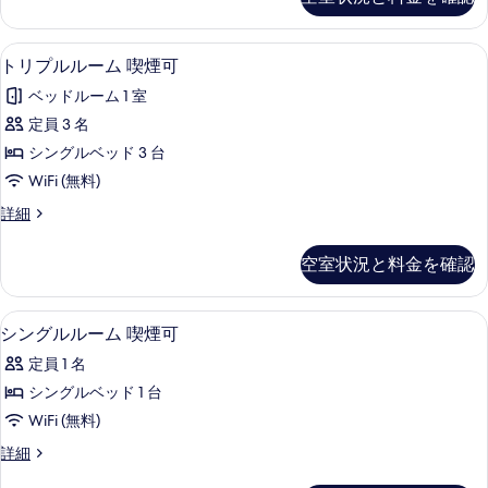
の
ル
煙
ー
写
可
ム
遮光カーテン、アイロン / アイロン台、
ト
真
5
喫
トリプルルーム 喫煙可
の
リ
煙
を
す
ベッドルーム 1 室
可
プ
表
の
べ
定員 3 名
ル
示
詳
て
シングルベッド 3 台
細
ル
す
の
WiFi (無料)
ー
る
写
ト
詳細
ム
リ
真
喫
プ
空室状況と料金を確認
を
ル
煙
ル
表
可
ー
遮光カーテン、アイロン / アイロン台、
シ
示
6
ム
シングルルーム 喫煙可
の
ン
喫
す
す
定員 1 名
煙
グ
る
可
べ
シングルベッド 1 台
ル
の
て
WiFi (無料)
詳
ル
細
の
シ
詳細
ー
ン
写