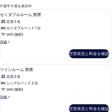
可
11 室中 11 室を表示中
能
遮光カーテン、アイロン / アイロン台、
セ
6
セミダブルルーム 禁煙
な
ミ
客
定員 3 名
ダ
室
セミダブルベッド 1 台
ブ
の
WiFi (無料)
ル
絞
セ
詳細
り
ル
ミ
込
ー
ダ
空室状況と料金を確認
み
ブ
ム
条
ル
禁
ル
件
遮光カーテン、アイロン / アイロン台、
ツ
4
ー
ツインルーム 禁煙
煙
イ
ム
の
定員 3 名
禁
ン
煙
す
シングルベッド 2 台
ル
の
べ
WiFi (無料)
詳
ー
細
て
ツ
詳細
ム
イ
の
禁
ン
空室状況と料金を確認
写
ル