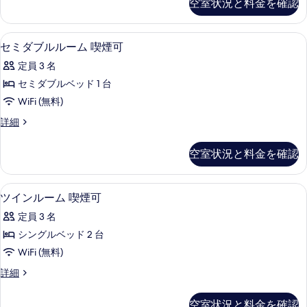
空室状況と料金を確認
を
ル
禁
ル
表
煙
ー
遮光カーテン、アイロン / アイロン台、
セ
示
7
ム
セミダブルルーム 喫煙可
の
ミ
禁
す
す
定員 3 名
煙
ダ
る
の
べ
セミダブルベッド 1 台
ブ
詳
て
WiFi (無料)
細
ル
の
セ
詳細
ル
ミ
写
ー
ダ
空室状況と料金を確認
真
ブ
ム
ル
を
喫
ル
遮光カーテン、アイロン / アイロン台、
ツ
表
4
ー
ツインルーム 喫煙可
煙
イ
ム
示
可
定員 3 名
喫
ン
す
煙
の
シングルベッド 2 台
ル
る
可
す
WiFi (無料)
の
ー
詳
べ
ツ
詳細
ム
細
イ
て
喫
ン
空室状況と料金を確認