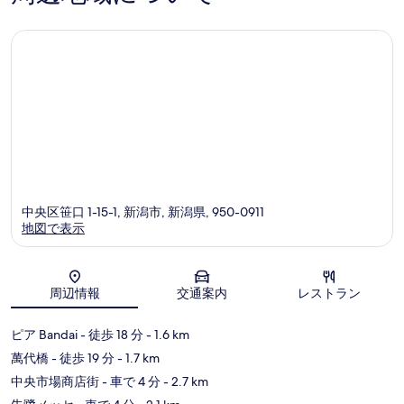
口
コ
コ
ミ
ミ
中央区笹口 1-15-1, 新潟市, 新潟県, 950-0911
地図で表示
地図
周辺情報
交通案内
レストラン
ピア Bandai
- 徒歩 18 分
- 1.6 km
萬代橋
- 徒歩 19 分
- 1.7 km
中央市場商店街
- 車で 4 分
- 2.7 km