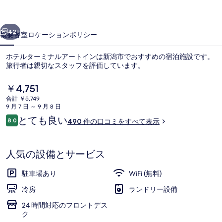
ナ
前へ
次へ
ル
42+
概要
客室
ロケーション
ポリシー
ア
ホテルターミナルアートインは新潟市でおすすめの宿泊施設です。
ー
旅行者は親切なスタッフを評価しています。
ト
現
￥4,751
イ
在
合計 ￥5,749
の
9 月 7 日 ～ 9 月 8 日
ン
料
口
とても良い
8.0
490 件の口コミをすべて表示
金
の
10段階中8.0
コ
は
ミ
朝食 (ビュッフェ)、毎日提供 (有料)
写
￥4,751
で
人気の設備とサービス
真
す
ギ
駐車場あり
WiFi (無料)
ャ
冷房
ランドリー設備
ラ
24 時間対応のフロントデス
ク
リ