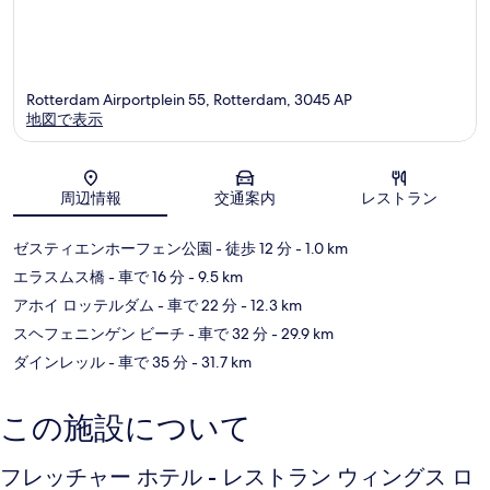
Rotterdam Airportplein 55, Rotterdam, 3045 AP
地図で表示
地図
周辺情報
交通案内
レストラン
ゼスティエンホーフェン公園
- 徒歩 12 分
- 1.0 km
エラスムス橋
- 車で 16 分
- 9.5 km
アホイ ロッテルダム
- 車で 22 分
- 12.3 km
スヘフェニンゲン ビーチ
- 車で 32 分
- 29.9 km
ダインレッル
- 車で 35 分
- 31.7 km
この施設について
フレッチャー ホテル - レストラン ウィングス ロ