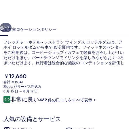
ー
ホ
前へ
次へ
テ
47+
概要
客室
ロケーション
ポリシー
ル
フレッチャー ホテル - レストラン ウィングス ロッテルダムは、ア
-
ホイ ロッテルダムから車で 15 分圏内です。フィットネスセンター
レ
をご利用後は、コーヒーショップ / カフェで軽食をお召し上がりい
ただけるほか、バー / ラウンジでドリンクを楽しみながらおくつろ
ス
ぎいただけます。旅行者は総合的な施設のコンディションを評価し
ています。
ト
現
￥12,660
ラ
在
合計 ￥16,141
の
税およびサービス料込み
ン
Comfort tweepersoonskamer m
料
8 月 16 日 ～ 8 月 17 日
金
口
ウ
非常に良い
8.6
462 件の口コミをすべて表示
は
10段階中8.6
コ
￥12,660
ィ
ミ
で
す
ン
人気の設備とサービス
グ