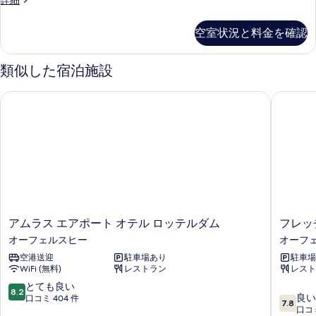
詳細
室
の
空室状況と料金を確認
詳
細
類似した宿泊施設
アムラス エアポート オテル ロッテルダム
フレッチ
ア
フ
アムラス エアポート オテル ロッテルダム
フレッ
ム
レ
オーフェルスヒー
オーフ
ラ
ッ
空港送迎
駐車場あり
駐車場
ス
チ
WiFi (無料)
レストラン
レスト
エ
ャ
ア
ー
10
とても良い
8.2
10
ポ
ホ
良い
段
口コミ 404 件
7.8
段
ー
テ
口コミ
階