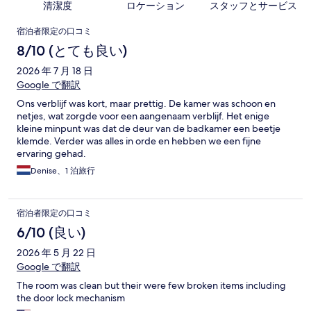
清潔度
ロケーション
スタッフとサービス
口
宿泊者限定の口コミ
コ
8/10 (とても良い)
ミ
2026 年 7 月 18 日
Google で翻訳
Ons verblijf was kort, maar prettig. De kamer was schoon en
netjes, wat zorgde voor een aangenaam verblijf. Het enige
kleine minpunt was dat de deur van de badkamer een beetje
klemde. Verder was alles in orde en hebben we een fijne
ervaring gehad.
Denise、1 泊旅行
宿泊者限定の口コミ
6/10 (良い)
2026 年 5 月 22 日
Google で翻訳
The room was clean but their were few broken items including
the door lock mechanism