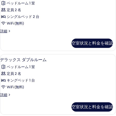
ル
の
ベッドルーム 1 室
vliegveldzicht
ー
す
の
定員 2 名
ム
の
べ
す
シングルベッド 2 台
詳
て
べ
WiFi (無料)
細
の
て
Comfort
詳細
tweepersoonskamer
写
の
met
空室状況と料金を確認
真
写
vliegveldzicht
の
を
真
詳
セーフティボックス (室内)、防音設備、
デ
表
を
3
細
デラックス ダブルルーム
ラ
示
表
ベッドルーム 1 室
ッ
す
示
定員 2 名
ク
る
す
キングベッド 1 台
ス
る
WiFi (無料)
ダ
デ
詳細
ブ
ラ
ル
ッ
空室状況と料金を確認
ク
ル
ス