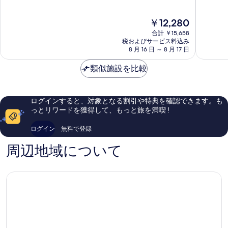
階
ト
ル
中
中
オ
ロ
8.2、
現
￥12,280
7.8、
テ
ッ
と
在
良
ル
テ
て
合計 ￥15,658
の
い、
ロ
税およびサービス料込み
ル
も
料
8 月 16 日 ～ 8 月 17 日
口
ッ
ダ
良
金
コ
テ
ム
い、
は
類似施設を比較
ミ
ル
-
口
￥12,280
170
ダ
ア
コ
件
ム
ア
ミ
件
オ
ポ
404
ログインすると、対象となる割引や特典を確認できます。も
の
ー
ー
件
っとリワードを獲得して、もっと旅を満喫 !
口
フ
ト
件
コ
ェ
オ
の
ログイン
無料で登録
ミ
ル
ー
口
ス
フ
コ
周辺地域について
ヒ
ェ
ミ
ー
ル
ス
ヒ
ー