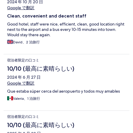
2024 年 10 月 20 日
Google で翻訳
Clean, convenient and decent staff
Good hotel, staff were nice, efficient, clean, good location right
next to the airport and a bus every 10-15 minutes into town.
Would stay there again.
David、2 泊旅行
宿泊者限定の口コミ
10/10 (最高に素晴らしい)
2024 年 6 月 27 日
Google で翻訳
Que estaba súper cerca del aeropuerto y todos muy amables
Valeria、1 泊旅行
宿泊者限定の口コミ
10/10 (最高に素晴らしい)