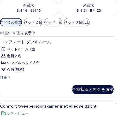
今週末 8月 14 - 8月 16 の空室状況をチェック
来週末 8月 21 - 8月 23 の
今週末
来週末
ー
8月 14 - 8月 16
8月 21 - 8月 23
利
すべての客室
ベッド 2 台
ベッド 1 台
ベッド 3 台以上
用
可
10 室中 10 室を表示中
能
コンフォート ダブルルーム | セーフティ
コ
4
コンフォート ダブルルーム
な
ン
客
ベッドルーム 1 室
フ
室
定員 2 名
ォ
の
シングルベッド 2 台
ー
絞
WiFi (無料)
り
ト
コ
詳細
込
ダ
ン
み
ブ
フ
条
空室状況と料金を確認
ォ
ル
件
ー
ル
ト
Comfort
Comfort tweepersoonskamer m
4
ダ
Comfort tweepersoonskamer met vliegveldzicht
ー
tweepersoonskamer
ブ
ム
シティビュー
ル
met