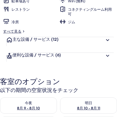
駐車場あり
WiFi (無料)
ス
レストラン
コネクティングルーム利用
ロ
可
冷房
ジム
ッ
テ
すべて見る
ル
主な設備 / サービス
(12)
ダ
便利な設備 / サービス
(6)
ム
の
写
客室のオプション
真
ギ
以下の期間の空室状況をチェック
ャ
今夜 8月 9 - 8月 10 の空室状況をチェック
明日 8月 10 - 8月 11 の空
今夜
明日
ラ
8月 9 - 8月 10
8月 10 - 8月 11
リ