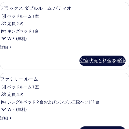
ー
ダ
デラックス ダブルルーム パティオ | セ
デ
4
ブ
デラックス ダブルルーム パティオ
ム
ラ
ル
の
ベッドルーム 1 室
ル
ッ
ー
す
定員 2 名
ク
ム
べ
キングベッド 1 台
の
ス
詳
て
WiFi (無料)
ダ
細
の
デ
詳細
ブ
ラ
写
ル
ッ
空室状況と料金を確認
真
ク
ル
ス
を
ー
ダ
ファミリー ルーム | セーフティボックス
フ
表
3
ブ
ファミリー ルーム
ム
ァ
ル
示
パ
ベッドルーム 1 室
ル
ミ
す
ー
テ
定員 4 名
リ
る
ム
ィ
シングルベッド 2 台およびシングル二段ベッド 1 台
パ
ー
テ
オ
WiFi (無料)
ル
ィ
の
フ
詳細
オ
ー
ァ
す
の
ム
ミ