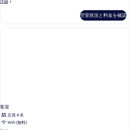
を
ス
詳細
べ
イ
表
て
ー
空室状況と料金を確認
示
ト
の
の
す
写
詳
る
細
真
を
表
示
す
る
客室
定員 4 名
WiFi (無料)