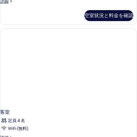
客
詳細
室
の
空室状況と料金を確認
詳
細
客室
定員 4 名
WiFi (無料)