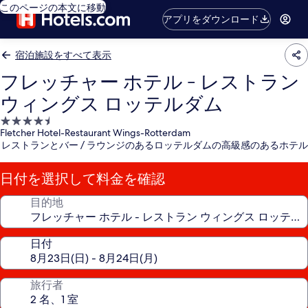
このページの本文に移動
アプリをダウンロード
宿泊施設をすべて表示
フレッチャー ホテル - レストラン
ウィングス ロッテルダム
4.5
Fletcher Hotel-Restaurant Wings-Rotterdam
つ
レストランとバー / ラウンジのあるロッテルダムの高級感のあるホテル
星
宿
日付を選択して料金を確認
泊
施
目的地
設
日付
旅行者