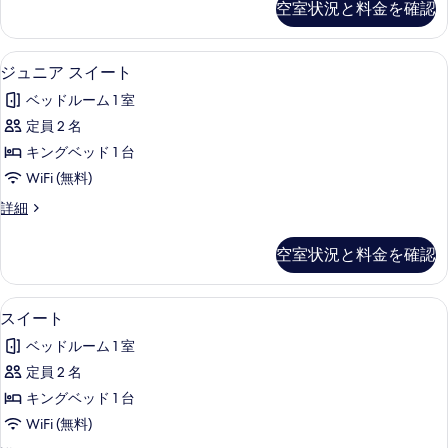
詳
空室状況と料金を確認
べ
リ
細
の
ー
て
す
ル
セーフティボックス (室内)、防音設備、
ジ
の
4
ー
ジュニア スイート
べ
ュ
ム
写
て
ベッドルーム 1 室
の
ニ
真
詳
の
定員 2 名
ア
を
細
写
キングベッド 1 台
ス
表
真
WiFi (無料)
イ
示
を
ジ
詳細
ー
す
ュ
表
ト
ニ
る
空室状況と料金を確認
示
ア
の
ス
す
す
イ
セーフティボックス (室内)、防音設備、
ス
る
3
ー
スイート
べ
イ
ト
て
ベッドルーム 1 室
の
ー
詳
の
定員 2 名
ト
細
写
キングベッド 1 台
の
真
WiFi (無料)
す