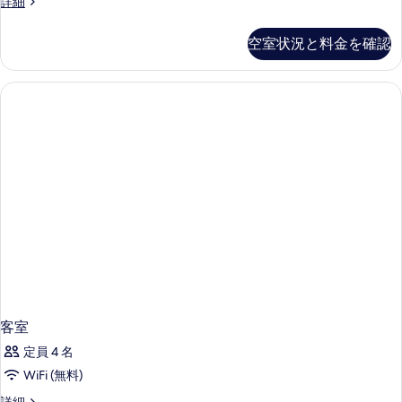
客
詳細
室
の
空室状況と料金を確認
詳
細
客室
定員 4 名
WiFi (無料)
客