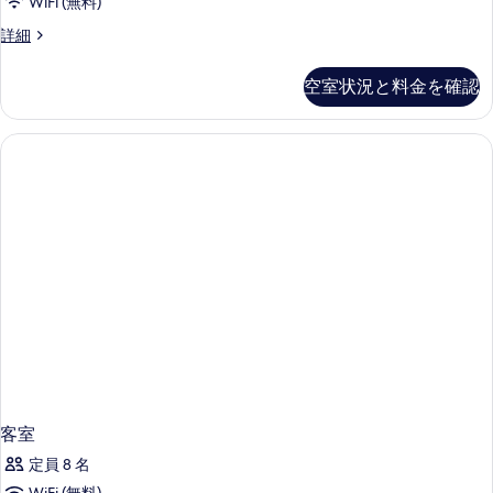
WiFi (無料)
客
詳細
室
の
空室状況と料金を確認
詳
細
客室
定員 8 名