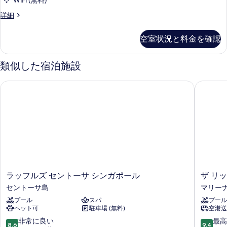
WiFi (無料)
客
詳細
室
の
空室状況と料金を確認
詳
細
類似した宿泊施設
ラッフルズ セントーサ シンガポール
ザ リッ
ラ
ザ
ラッフルズ セントーサ シンガポール
ザ リ
ッ
リ
セントーサ島
マリーナ
フ
ッ
プール
スパ
プール
ル
ツ
ペット可
駐車場 (無料)
空港送
ズ
カ
セ
ー
10
10
非常に良い
最高
8.6
9.4