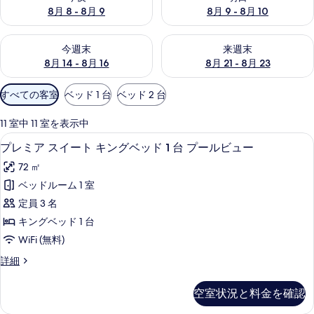
真
8月 8 - 8月 9
8月 9 - 8月 10
ギ
今週末 8月 14 - 8月 16 の空室状況をチェック
来週末 8月 21 - 8月 23 の
今週末
来週末
ャ
8月 14 - 8月 16
8月 21 - 8月 23
ラ
利
すべての客室
ベッド 1 台
ベッド 2 台
リ
用
ー
可
11 室中 11 室を表示中
能
65 インチのプラズマテレビ (デジタル
プ
11
プレミア スイート キングベッド 1 台 プールビュー
な
レ
客
72 ㎡
ミ
室
ベッドルーム 1 室
ア
の
定員 3 名
ス
絞
キングベッド 1 台
り
イ
WiFi (無料)
込
ー
み
プ
詳細
ト
レ
条
キ
ミ
件
空室状況と料金を確認
ア
ン
ス