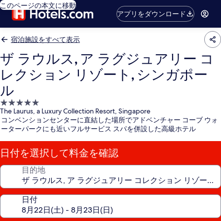
このページの本文に移動
アプリをダウンロード
宿泊施設をすべて表示
ザ ラウルス, ア ラグジュアリー コ
レクション リゾート, シンガポー
ル
5.0
The Laurus, a Luxury Collection Resort, Singapore
つ
コンベンションセンターに直結した場所でアドベンチャー コーブ ウォ
星
ーターパークにも近いフルサービス スパを併設した高級ホテル
宿
泊
日付を選択して料金を確認
施
設
目的地
日付