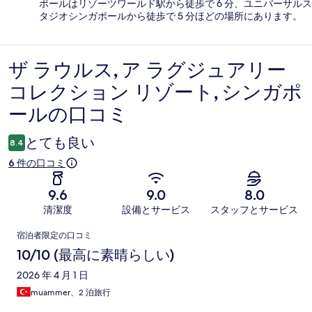
ポールはリゾーツワールド駅から徒歩で 6 分、ユニバーサルス
タジオシンガポールから徒歩で 5 分ほどの場所にあります。
ザ ラウルス, ア ラグジュアリー
口
コレクション リゾート, シンガポ
コ
ールの口コミ
ミ
とても良い
8.4
6 件の口コミ
9.6
9.0
8.0
清潔度
設備とサービス
スタッフとサービス
口
宿泊者限定の口コミ
コ
10/10 (最高に素晴らしい)
ミ
2026 年 4 月 1 日
muammer、2 泊旅行