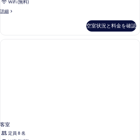
2
WiFi (無料)
ッ
る
ャ
台
ド
プ
詳細
ル
2
レ
の
台
ス
ジ
す
空室状況と料金を確認
の
デ
イ
詳
べ
ン
ー
細
シ
て
ャ
ト
の
ル
キ
ス
写
イ
ン
真
ー
グ
ト
を
キ
ベ
表
ン
ッ
グ
示
ド
ベ
す
ッ
1
る
ド
台
1
台
プ
プ
客室
ー
ー
定員 8 名
ル
ル