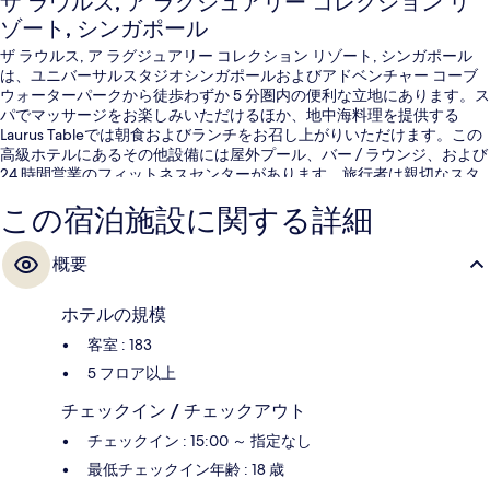
ザ ラウルス, ア ラグジュアリー コレクション リ
ゾート, シンガポール
ザ ラウルス, ア ラグジュアリー コレクション リゾート, シンガポール
は、ユニバーサルスタジオシンガポールおよびアドベンチャー コーブ
ウォーターパークから徒歩わずか 5 分圏内の便利な立地にあります。ス
パでマッサージをお楽しみいただけるほか、地中海料理を提供する
Laurus Tableでは朝食およびランチをお召し上がりいただけます。この
高級ホテルにあるその他設備には屋外プール、バー / ラウンジ、および
24 時間営業のフィットネスセンターがあります。旅行者は親切なスタ
ッフを評価しています。周辺ではさまざまな公共交通機関を利用できま
この宿泊施設に関する詳細
す。リゾーツワールド駅までは 6 分、インビア駅までは 7 分です。
概要
ホテルの規模
客室 : 183
5 フロア以上
チェックイン / チェックアウト
チェックイン : 15:00 ～ 指定なし
最低チェックイン年齢 : 18 歳