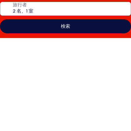
旅行者
検索
ザ
ラ
ウ