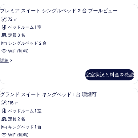
グ
イ
プレミア スイート シングルベッド 2 
プ
10
ー
プレミア スイート シングルベッド 2 台 プールビュー
ベ
レ
ト
ッ
72 ㎡
キ
ミ
ン
ド
ベッドルーム 1 室
ア
グ
1
定員 3 名
ベ
ス
台
ッ
シングルベッド 2 台
イ
ド
プ
WiFi (無料)
1
ー
ー
台
プ
詳細
ト
プ
レ
ル
ー
シ
ミ
ビ
空室状況と料金を確認
ル
ア
ン
ビ
ュ
ス
グ
ュ
イ
ー
グランド スイート キングベッド 1 台
グ
ー
7
ー
グランド スイート キングベッド 1 台 喫煙可
ル
の
の
ラ
ト
ベ
115 ㎡
詳
シ
す
ン
細
ン
ッ
ベッドルーム 1 室
べ
ド
グ
ド
定員 2 名
ル
て
ス
2
ベ
キングベッド 1 台
の
イ
ッ
台
WiFi (無料)
ド