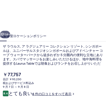
ル
ス,
ア
ラ
前へ
次へ
グ
138+
概要
客室
ロケーション
ポリシー
ジ
ザ ラウルス, ア ラグジュアリー コレクション リゾート, シンガポー
ュ
ルは、ユニバーサルスタジオシンガポールおよびアドベンチャー コ
ーブ ウォーターパークから徒歩わずか 5 分圏内の便利な立地にあり
ア
ます。スパでマッサージをお楽しみいただけるほか、地中海料理を
リ
提供するLaurus Tableでは朝食およびランチをお召し上がりいただ
けます。この高級ホテルにあるその他設備には屋外プール、バー /
ー
ラウンジ、および24 時間営業のフィットネスセンターがありま
現
￥77,757
す。旅行者は親切なスタッフを評価しています。周辺ではさまざま
在
コ
合計 ￥93,230
な公共交通機関を利用できます。リゾーツワールド駅までは 6 分、
の
税およびサービス料込み
インビア駅までは 7 分です。
屋外プール
レ
料
9 月 7 日 ～ 9 月 8 日
金
口
とても良い
ク
8.4
6 件の口コミをすべて表示
は
10段階中8.4
コ
￥77,757
シ
ミ
で