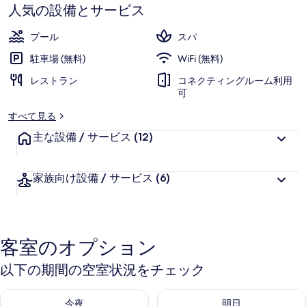
す
ョ
人気の設備とサービス
ン
プール
スパ
リ
駐車場 (無料)
WiFi (無料)
ゾ
レストラン
コネクティングルーム利用
可
ー
すべて見る
ト,
主な設備 / サービス
(12)
シ
ン
家族向け設備 / サービス
(6)
ガ
ポ
ー
客室のオプション
ル
以下の期間の空室状況をチェック
の
写
今夜 8月 8 - 8月 9 の空室状況をチェック
明日 8月 9 - 8月 10 の空室
今夜
明日