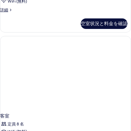
ビ
WiFi (無料)
ビ
ュ
客
詳細
ュ
ー
室
の
ー
の
詳
空室状況と料金を確認
の
詳
細
細
す
べ
て
の
写
真
を
表
示
す
る
客室
定員 8 名