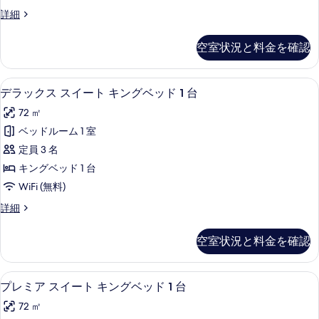
写
ー
プ
2
グ
詳細
真
ト
台
ラ
ー
を
プ
キ
ン
ル
空室状況と料金を確認
ー
ド
表
ン
ル
ビ
ス
示
グ
ビ
イ
ュ
高級寝具、ピロートップベッド、ミニバー
デ
ュ
7
ー
デラックス スイート キングベッド 1 台
す
ベ
ー
ー
ラ
ト
る
ッ
72 ㎡
の
キ
の
ッ
詳
ン
ド
ベッドルーム 1 室
す
ク
細
グ
1
定員 3 名
ベ
べ
ス
台
ッ
キングベッド 1 台
て
ス
ド
喫
WiFi (無料)
1
の
イ
煙
台
デ
詳細
写
ー
喫
ラ
可
真
煙
ト
ッ
の
空室状況と料金を確認
可
ク
を
キ
の
す
ス
表
ン
詳
ス
べ
プレミア スイート キングベッド 1 台
プ
細
9
イ
プレミア スイート キングベッド 1 台
示
グ
て
レ
ー
す
ベ
72 ㎡
ト
の
ミ