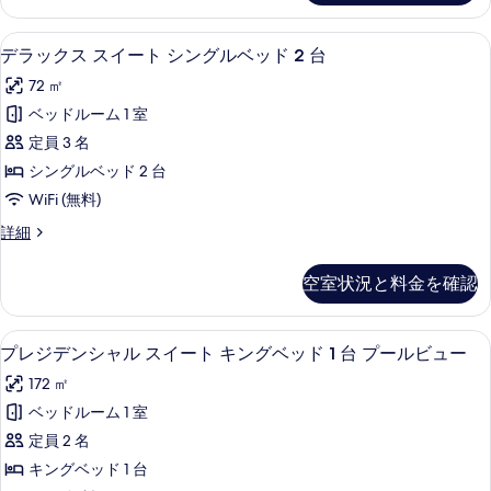
1
の
ス
ベ
ス
写
65 インチのプラズマテレビ (デジタル
デ
8
イ
ッ
デラックス スイート シングルベッド 2 台
真
ラ
ー
ド
72 ㎡
ト
を
ッ
ル
1
ベッドルーム 1 室
表
ク
ベ
ー
定員 3 名
ッ
示
ス
ム
ド
シングルベッド 2 台
す
ス
ル
の
WiFi (無料)
ー
る
イ
す
ム
デ
詳細
ー
の
ラ
べ
詳
ト
ッ
て
空室状況と料金を確認
細
ク
シ
の
ス
ン
ス
写
プレジデンシャル スイート キングベッド
プ
9
イ
プレジデンシャル スイート キングベッド 1 台 プールビュー
グ
真
レ
ー
ル
172 ㎡
ト
を
ジ
シ
ベ
ベッドルーム 1 室
表
デ
ン
ッ
定員 2 名
グ
示
ン
ル
ド
キングベッド 1 台
す
シ
ベ