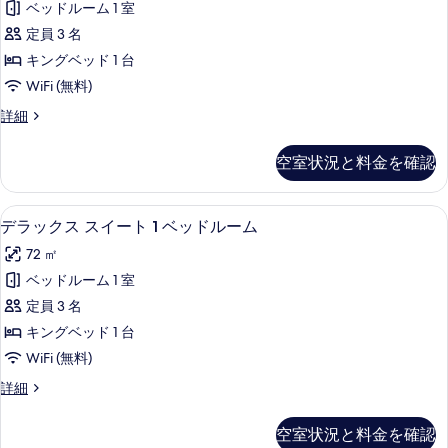
キ
る
ッ
ベッドルーム 1 室
写
ア
ン
ド
定員 3 名
グ
真
ス
1
ベ
キングベッド 1 台
を
イ
ッ
台
WiFi (無料)
ド
表
ー
の
1
プ
詳細
示
ト
台
レ
す
す
の
キ
ミ
べ
空室状況と料金を確認
詳
ア
る
ン
細
て
ス
グ
イ
の
高級寝具、ピロートップベッド、ミニバー
デ
8
ー
デラックス スイート 1 ベッドルーム
ベ
写
ラ
ト
ッ
72 ㎡
キ
真
ッ
ン
ド
ベッドルーム 1 室
を
ク
グ
1
定員 3 名
ベ
表
ス
台
ッ
キングベッド 1 台
示
ス
ド
の
WiFi (無料)
1
す
イ
す
台
デ
詳細
る
ー
の
ラ
べ
詳
ト
ッ
て
空室状況と料金を確認
細
ク