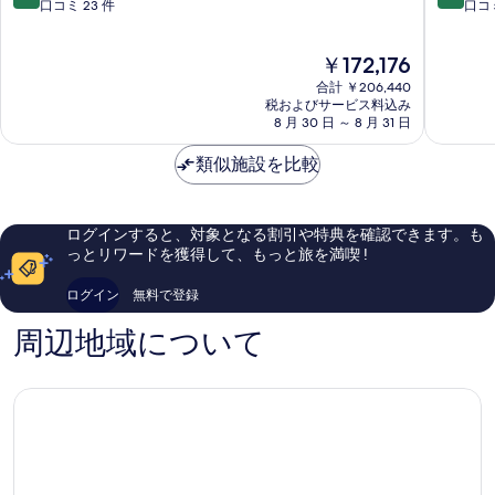
ン
ル
段
段
口コミ 23 件
口コミ
ト
ト
階
階
ー
ン
中
中
現
￥172,176
サ
ミ
8.6、
9.4、
在
シ
レ
非
最
合計 ￥206,440
の
ン
ニ
常
高
税およびサービス料込み
料
ガ
8 月 30 日 ～ 8 月 31 日
ア
に
に
金
ポ
シ
良
素
は
ー
類似施設を比較
ン
い、
晴
￥172,176
ル
ガ
口
ら
セ
ポ
コ
し
ン
ー
ミ
い、
ログインすると、対象となる割引や特典を確認できます。も
ト
ル
23
口
っとリワードを獲得して、もっと旅を満喫 !
ー
マ
件
コ
サ
リ
件
ミ
ログイン
無料で登録
島
ー
の
1,005
ナ
口
件
周辺地域について
ベ
コ
件
イ
ミ
の
口
コ
ミ