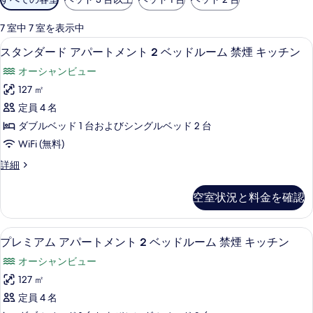
用
可
7 室中 7 室を表示中
能
スタンダード アパートメント 2 ベッドル
ス
18
スタンダード アパートメント 2 ベッドルーム 禁煙 キッチン
な
タ
客
オーシャンビュー
ン
室
127 ㎡
ダ
の
定員 4 名
ー
絞
ダブルベッド 1 台およびシングルベッド 2 台
り
ド
WiFi (無料)
込
ア
み
ス
詳細
パ
タ
条
ー
ン
件
空室状況と料金を確認
ダ
ト
ー
メ
ド
プレミアム アパートメント 2 ベッドル
プ
19
ア
プレミアム アパートメント 2 ベッドルーム 禁煙 キッチン
ン
レ
パ
ト
オーシャンビュー
ー
ミ
ト
2
127 ㎡
ア
メ
ベ
定員 4 名
ン
ム