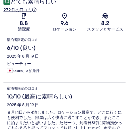
とても素晴らしい
9.2
ミ
272 件の口コミ
8.8
9.6
8.2
清潔度
ロケーション
スタッフとサービス
口
宿泊者限定の口コミ
コ
6/10 (良い)
ミ
2025 年 8 月 19 日
ビューティー
Sakiko、3 泊旅行
宿泊者限定の口コミ
10/10 (最高に素晴らしい)
2025 年 8 月 19 日
８月14日から4泊しました。ロケーション最高で、どこに行くに
も便利でした。部屋は広く快適に過ごすことができ、またここ
に泊まりたいと思いました。ただ一つ、到着日8時に荷物預かっ
てもらえると思ってフロントでお願いしましたかが、ホテルで