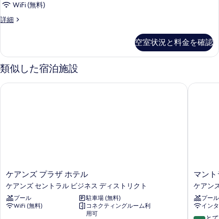
WiFi (無料)
Premium
詳細
Two
Bedroom
空室状況と料金を確認
Apartment
の
詳
類似した宿泊施設
細
ケアンズ プラザ ホテル
マントラ
ケ
マ
ケアンズ プラザ ホテル
マント
ア
ン
ケアンズ セントラル ビジネス ディストリクト
ケアンズ
ン
ト
プール
駐車場 (無料)
プール
ズ
ラ
WiFi (無料)
コネクティングルーム利
インタ
プ
エ
用可
ラ
ス
10
とて