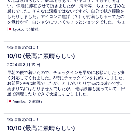
立地は素晴らしく、駐車場もあり、セキュリティも申し分な
い。 快適に滞在させて頂きましたが、清掃等、ちょっと甘めな
感じでした。そんなに潔癖ではないですが、自分で拭き掃除を
したりしました。アイロンに焦げ（？）が付着しちゃってたの
を気付かず、白シャツについてちょっとショックでした。 ちょ
っとした問題はありましたが、次もまた泊まりたいな、と思う
kyoko、5 泊旅行
施設で、満足してます。
宿泊者限定の口コミ
10/10 (最高に素晴らしい)
2024 年 3 月 19 日
早朝の便で着いたので、チェックインを早めにお願いしたら快
く対応してくれました。8時にチェックインをお願いしました。
お部屋の中は綺麗でしたが、アリがいたりするのは確かです。
あまり気にはなりませんでしたが。 他は設備も揃っていて、部
屋で調理したりできて快適にすごしました。
Yumiko、3 泊旅行
宿泊者限定の口コミ
10/10 (最高に素晴らしい)