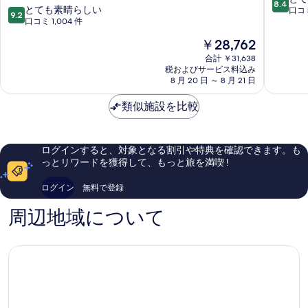
8.4
10
ザ
とても素晴らしい
プ
段
口コミ
9.2
段
ホ
口コミ 1,004 件
ラ
階
階
テ
ナ
中
現
￥28,762
中
ル
ー
8.4、
在
9.2、
ケ
合計 ￥31,638
デ
と
の
税およびサービス料込み
と
ア
ケ
て
料
8 月 20 日 ～ 8 月 21 日
て
ン
ア
も
金
も
ズ
ン
良
は
類似施設を比較
素
セ
ズ
い、
￥28,762
晴
ン
セ
口
ら
ト
ン
コ
し
ラ
ト
ミ
ログインすると、対象となる割引や特典を確認できます。も
い、
ル
ラ
1,002
っとリワードを獲得して、もっと旅を満喫 !
口
ビ
ル
件
コ
ジ
ビ
件
ログイン
無料で登録
ミ
ネ
ジ
の
1,004
ス
ネ
口
周辺地域について
件
デ
ス
コ
件
ィ
デ
ミ
の
ス
ィ
口
ト
ス
コ
リ
ト
ミ
ク
リ
ト
ク
ト