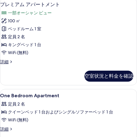
プレミアム アパートメント | リビング 
プ
ッ
ッ
1
パ
プレミアム アパートメント
を
2
チ
レ
ー
チ
一部オーシャン ビュー
ン
ベ
表
ト
ミ
ン
の
メ
100 ㎡
ッ
示
詳
ア
ン
の
ベッドルーム 1 室
細
ド
す
ト
ム
す
2
定員 2 名
ル
る
ア
べ
ベ
キングベッド 1 台
ー
ッ
パ
て
WiFi (無料)
ド
ム
ー
の
ル
オ
プ
詳細
ー
ト
写
レ
ー
ム
メ
ミ
真
オ
空室状況と料金を確認
シ
ア
ン
ー
を
ム
ャ
シ
ト
ア
表
ャ
One
高級寝具、防音設備、アイロン / アイロン
ン
2
パ
One Bedroom Apartment
の
ン
示
Bedroom
ー
ビ
ビ
す
定員 2 名
す
ト
Apartment
ュ
ュ
メ
べ
クイーンベッド 1 台およびシングルソファーベッド 1 台
の
る
ー
ン
ー
海
て
WiFi (無料)
す
ト
側
海
の
の
べ
One
詳細
の
側
詳
Bedroom
詳
写