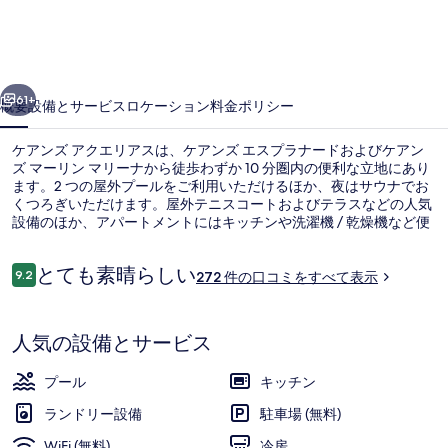
ア
ク
エ
前へ
次へ
リ
61+
概要
設備とサービス
ロケーション
料金
ポリシー
ア
ケアンズ アクエリアスは、ケアンズ エスプラナードおよびケアン
ス
ズ マーリン マリーナから徒歩わずか 10 分圏内の便利な立地にあり
ます。2 つの屋外プールをご利用いただけるほか、夜はサウナでお
の
くつろぎいただけます。屋外テニスコートおよびテラスなどの人気
写
設備のほか、アパートメントにはキッチンや洗濯機 / 乾燥機など便
利な設備が備わっています。
真
口
とても素晴らしい
9.2
272 件の口コミをすべて表示
10段階中9.2
ギ
コ
ミ
プレミアム アパートメント 2 ベッドル
ャ
人気の設備とサービス
ラ
リ
プール
キッチン
ー
ランドリー設備
駐車場 (無料)
WiFi (無料)
冷房