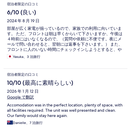
もありました。 共有施設のテニスコート用のボールがなかった
宿泊者限定の口コミ
ことが唯一残念でした。 滞在中にお湯が出なくなるハプニング
がありましたが、どうやらお湯のスイッチを間違えて切ってし
6/10 (良い)
まったためで、また出るようになりました。 フロントはスタッ
2024 年 8 月 19 日
フの人がいる日といない日がありました。ゴミ捨て場がわから
ず聞きましたが、丁寧に教えてくれました。
部屋が広く家電が揃っているので、家族での利用に向いていま
す。 ただ、フロントは朝は早くからいて下さいますか、午後は
４時前にはいなくなるので、（質問や依頼に不便です。夜にメ
ールで問い合わせると、翌朝には返事を下さいます。） また、
フロントに人のいない時間にチェックインしようとすると、や
り方のメールは送られて来ますが、どう自動ドアを開けるか最
Yasuka、3 泊旅行
初分からず焦りました。（鍵に付いているグレーのプラスチッ
クな物を壁のアウトレットにかざすと開きます。） 洗濯機や食
洗機の洗剤、スポンジなど常備されていて良かったですが、食
宿泊者限定の口コミ
器に一部汚れが残っており残念でした。冷蔵庫の中に小さい牛
乳パックが一個入っており、前から残っている物にしか思え
10/10 (最高に素晴らしい)
ず、気味悪かったです。 アウトレットは三つ又しかなく、借り
2026 年 1 月 12 日
ることもできず、充電できない！と焦りましたが、テレビ側面
のUSBを使って何とかタブレット系は充電することができまし
Google で翻訳
た。 立地も景色も良く、ケアンズを満喫するのに良いアパート
Accomodation was in the perfect location, plenty of space, with
です。
all facilities required. The unit was well presented and clean.
Our family would stay here again.
Danielle、7 泊旅行