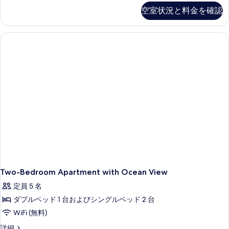
て
細
Apartment
の
細
空室状況と料金を確認
真
の
の
す
詳
を
写
細
べ
表
真
て
示
を
の
す
表
写
る
示
真
す
を
る
表
示
す
る
Two-Bedroom Apartment with Ocean View
定員 5 名
ダブルベッド 1 台およびシングルベッド 2 台
WiFi (無料)
Two-
詳細