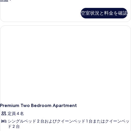
Bedroom
Apartment
空室状況と料金を確認
with
Ocean
View
の
詳
細
Premium Two Bedroom Apartment
定員 4 名
シングルベッド 2 台およびクイーンベッド 1 台またはクイーンベッ
ド 2 台