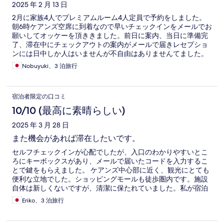
2025 年 2 月 13 日
2月に家族4人でプレミアムルーム4人定員で予約をしました。
朝6時ケアンズ空席に到着なので早いチェックインをメールでお
願いしてオッケーを頂ききました。前日に案内、当日に準備完
了、滞在中にチェックアウトの案内がメールで届きレセプショ
ンには日中しか人はいませんが不自由はありませんてました。
オーシャンフロントの絶景、部屋の広さ、周辺のナイトマーケ
Nobuyuki、3 泊旅行
ット、スーパーマーケット、レストラン、プロムナード、ラグ
ーン等全てがアクセス抜群で全てにおいて大満足のコンドミニ
アムでした。キッチンや食器なども充実しており、私たちは主
宿泊者限定の口コミ
にスーパーでの自炊、たまに外食で贅沢をして過ごしました。
次もぜひ泊まりたいと思います。最初の鍵の受け渡しはメール
10/10 (最高に素晴らしい)
で届く番号をゲートで入力してボックスを開けるタイプなので
2025 年 3 月 28 日
事前に届く案内はよく読んだほうがいいと思います。自宅より
も広く美しくホテルに泊まるよりも、このアクエリアスを強く
また機会があれば滞在したいです。
お勧めします。バルコニーにいるアリや虫にはご辛抱ください
セルフチェックインが心配でしたが、入口のわかりやすいとこ
ろにキーボックスがあり、メールで届いたコードを入力するこ
とで鍵をもらえました。 ケアンズ中心部に近く、観光にとても
便利な立地でした。ショッピングモールも徒歩圏内です。施設
自体は新しくないですが、清潔に保たれていました。私が宿泊
したのはオーシャンビューのお部屋で晴れるととても景色が良
Eriko、3 泊旅行
かったです。大きな冷蔵庫や食洗機、さらにコーヒーメーカー
もあり、とても心地よく滞在できました。タオルやシャンプー