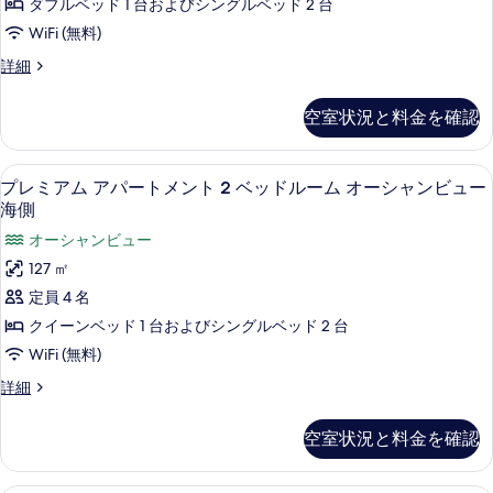
ッ
ト
ダブルベッド 1 台およびシングルベッド 2 台
ア
2
ド
WiFi (無料)
ベ
パ
ル
ッ
プ
詳細
ー
ド
レ
ー
ル
ト
ミ
ム
空室状況と料金を確認
ー
ア
メ
ム
禁
ム
ン
禁
ア
煙
プレミアム アパートメント 2 ベッドルー
プ
煙
9
パ
プレミアム アパートメント 2 ベッドルーム オーシャンビュー
ト
キ
キ
レ
ー
海側
2
ッ
ト
ッ
ミ
オーシャンビュー
チ
ベ
メ
チ
ア
ン
ン
127 ㎡
ッ
の
ト
ン
ム
定員 4 名
詳
ド
2
の
ア
細
ベ
クイーンベッド 1 台およびシングルベッド 2 台
ル
ッ
す
パ
WiFi (無料)
ー
ド
べ
ー
ル
ム
プ
詳細
て
ー
ト
レ
禁
ム
ミ
の
メ
空室状況と料金を確認
禁
煙
ア
写
ン
煙
ム
キ
キ
ア
真
ト