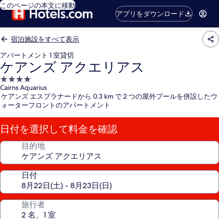
このページの本文に移動
アプリをダウンロード
宿泊施設をすべて表示
アパートメント 1 室貸切
ケアンズ アクエリアス
4.0
Cairns Aquarius
つ
ケアンズ エスプラナードから 0.3 km で 2 つの屋外プールを併設したウ
星
ォーターフロントのアパートメント
宿
泊
日付を選択して料金を確認
施
設
目的地
日付
旅行者