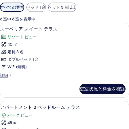
利
すべての客室
ベッド 1 台
ベッド 3 台以上
用
可
6 室中 6 室を表示中
能
スーペリア スイート テラス | 高級寝具
ス
6
スーペリア スイート テラス
な
ー
客
リゾート ビュー
ペ
室
40 ㎡
リ
の
定員 3 名
ア
絞
ダブルベッド 1 台
り
ス
WiFi (無料)
込
イ
み
ス
詳細
ー
ー
条
ト
ペ
件
空室状況と料金を確認
リ
テ
ア
ラ
ス
アパートメント 2 ベッドルーム テラス 
ア
8
イ
アパートメント 2 ベッドルーム テラス
ス
パ
ー
の
パーク ビュー
ト
ー
テ
す
45 ㎡
ト
ラ