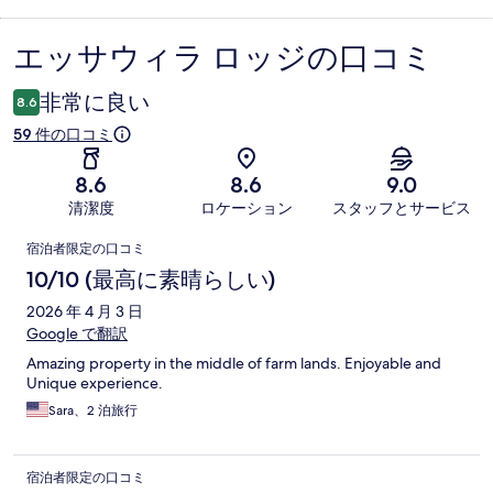
エッサウィラ ロッジの口コミ
口
コ
非常に良い
8.6
ミ
59 件の口コミ
8.6
8.6
9.0
清潔度
ロケーション
スタッフとサービス
口
宿泊者限定の口コミ
コ
10/10 (最高に素晴らしい)
ミ
2026 年 4 月 3 日
Google で翻訳
Amazing property in the middle of farm lands. Enjoyable and
Unique experience.
Sara、2 泊旅行
宿泊者限定の口コミ