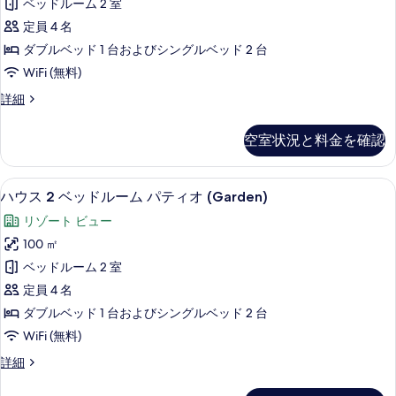
べ
ベッドルーム 2 室
ス
メ
の
て
定員 4 名
ン
詳
の
ダブルベッド 1 台およびシングルベッド 2 台
細
ト
写
WiFi (無料)
2
真
ア
詳細
ベ
パ
を
ッ
ー
空室状況と料金を確認
表
ト
ド
メ
示
ル
ン
ハウス 2 ベッドルーム パティオ (Gar
ハ
す
11
ト
ー
ハウス 2 ベッドルーム パティオ (Garden)
ウ
2
る
ム
リゾート ビュー
ベ
ス
テ
ッ
100 ㎡
2
ド
ラ
ベッドルーム 2 室
ル
ベ
ス
ー
定員 4 名
ッ
ム
の
ダブルベッド 1 台およびシングルベッド 2 台
テ
ド
す
WiFi (無料)
ラ
ル
ス
べ
ハ
詳細
ー
の
ウ
て
詳
ム
ス