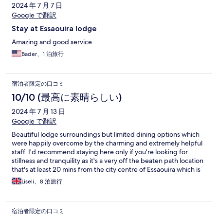
2024 年 7 月 7 日
Google で翻訳
Stay at Essaouira lodge
Amazing and good service
Bader、1 泊旅行
宿泊者限定の口コミ
10/10 (最高に素晴らしい)
2024 年 7 月 13 日
Google で翻訳
Beautiful lodge surroundings but limited dining options which
were happily overcome by the charming and extremely helpful
staff. I'd recommend staying here only if you're looking for
stillness and tranquility as it's a very off the beaten path location
that's at least 20 mins from the city centre of Essaouira which is
very charming but quiet too.
Liseli、8 泊旅行
宿泊者限定の口コミ