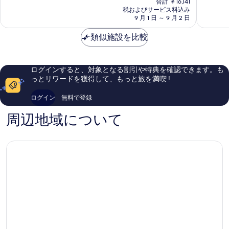
良
8.6、
合計 ￥16,141
ー
ュ
の
ィ
タ
い、
税およびサービス料込み
非
の
料
ラ
9 月 1 日 ～ 9 月 2 日
ラ
口
ー
常
詳
金
&
サ
コ
に
の
細
は
ス
類似施設を比較
シ
ミ
良
￥13,212
す
パ
ー
22
い、
Essaouira
&
件
口
べ
ス
件
コ
ログインすると、対象となる割引や特典を確認できます。も
て
パ
の
ミ
っとリワードを獲得して、もっと旅を満喫 !
-
口
701
の
MGaller
コ
件
ログイン
無料で登録
写
コ
ミ
件
レ
の
真
周辺地域について
ク
口
を
シ
コ
ョ
表
ミ
ン
示
エ
す
ッ
サ
る
ウ
ィ
ラ
コ
ー