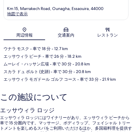
ス
ト
Km 15, Marrakech Road, Ounagha, Essaouira, 44000
地図で表示
地図
周辺情報
交通案内
レストラン
ウナラ モスク
- 車で 18 分
- 12.7 km
エッサウィラ ビーチ
- 車で 26 分
- 18.2 km
ムーレイ・ハッサン広場
- 車で 30 分
- 20.8 km
スカラ ドュ ポルト (史跡)
- 車で 30 分
- 20.8 km
エッサウィラ モガドール ゴルフ コース
- 車で 33 分
- 21.9 km
この施設について
エッサウィラ ロッジ
エッサウィラ ロッジにはワイナリーがあり、エッサウィラ ビーチから
車で 15 分圏内です。マッサージ、ボディラップ、フェイシャル トリー
トメントを楽しめるスパをご利用いただけるほか、多国籍料理を提供す