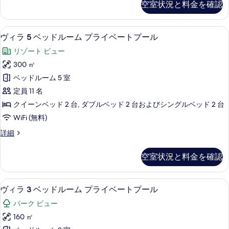
細
の
空室状況と料金を確認
2
パ
写
ベ
テ
ッ
真
ヴィラ 5 ベッドルーム プライベートプー
ヴ
22
ド
ィ
ヴィラ 5 ベッドルーム プライベートプール
を
ィ
ル
オ
リゾート ビュー
ー
表
ラ
(Garden)
ム
300 ㎡
示
5
パ
の
ベッドルーム 5 室
テ
ベ
す
す
ィ
定員 11 名
ッ
る
オ
べ
クイーンベッド 2 台, ダブルベッド 2 台およびシングルベッド 2 台
(Garden)
ド
て
WiFi (無料)
の
ル
詳
の
ヴ
詳細
ー
細
写
ィ
ム
ラ
真
空室状況と料金を確認
5
プ
を
ベ
ラ
ッ
表
ヴィラ 3 ベッドルーム プライベートプ
ヴ
11
ド
イ
ヴィラ 3 ベッドルーム プライベートプール
示
ィ
ル
ベ
パーク ビュー
ー
す
ラ
ー
ム
160 ㎡
る
3
プ