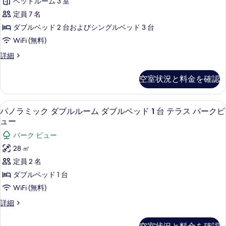
ト
ベッドルーム 3 室
ラ
ベ
プ
イ
定員 7 名
ッ
ベ
ー
ダブルベッド 2 台およびシングルベッド 3 台
ー
ド
ル
WiFi (無料)
ト
ル
プ
の
ヴ
詳細
ー
ー
ィ
す
ル
ム
ラ
の
べ
空室状況と料金を確認
3
プ
詳
て
ベ
細
ラ
ッ
の
パノラミック ダブルルーム ダブルベッド 
パ
5
ド
イ
パノラミック ダブルルーム ダブルベッド 1 台 テラス パークビ
写
ノ
ル
ュー
ベ
ー
真
ラ
パーク ビュー
ー
ム
を
ミ
プ
28 ㎡
ト
ラ
表
ッ
定員 2 名
プ
イ
示
ク
ベ
ダブルベッド 1 台
ー
ー
す
ダ
WiFi (無料)
ル
ト
る
ブ
プ
の
パ
詳細
ー
ル
ノ
す
ル
ラ
ル