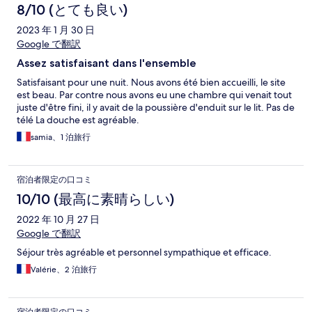
8/10 (とても良い)
2023 年 1 月 30 日
Google で翻訳
Assez satisfaisant dans l'ensemble
Satisfaisant pour une nuit. Nous avons été bien accueilli, le site
est beau. Par contre nous avons eu une chambre qui venait tout
juste d'être fini, il y avait de la poussière d'enduit sur le lit. Pas de
télé La douche est agréable.
samia、1 泊旅行
宿泊者限定の口コミ
10/10 (最高に素晴らしい)
2022 年 10 月 27 日
Google で翻訳
Séjour très agréable et personnel sympathique et efficace.
Valérie、2 泊旅行