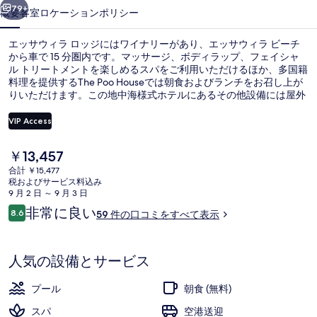
ッ
79+
概要
客室
ロケーション
ポリシー
ジ
エッサウィラ ロッジにはワイナリーがあり、エッサウィラ ビーチ
の
から車で 15 分圏内です。マッサージ、ボディラップ、フェイシャ
ル トリートメントを楽しめるスパをご利用いただけるほか、多国籍
写
料理を提供するThe Poo Houseでは朝食およびランチをお召し上が
真
りいただけます。この地中海様式ホテルにあるその他設備には屋外
プール、プールサイドバー、およびサウナがあります。
ギ
VIP Access
ャ
現
￥13,457
屋外プール、温水プール、プール パ
ラ
在
合計 ￥15,477
の
税およびサービス料込み
リ
料
9 月 2 日 ～ 9 月 3 日
金
ー
口
非常に良い
8.6
59 件の口コミをすべて表示
は
10段階中8.6
コ
￥13,457
ミ
で
す
人気の設備とサービス
プール
朝食 (無料)
スパ
空港送迎