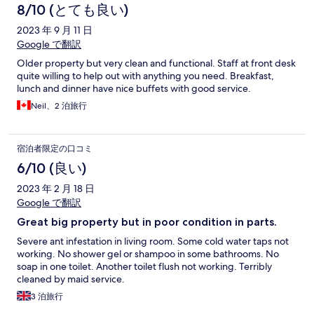
8/10 (とても良い)
2023 年 9 月 11 日
Google で翻訳
Older property but very clean and functional. Staff at front desk
quite willing to help out with anything you need. Breakfast,
lunch and dinner have nice buffets with good service.
Neil、2 泊旅行
宿泊者限定の口コミ
6/10 (良い)
2023 年 2 月 18 日
Google で翻訳
Great big property but in poor condition in parts.
Severe ant infestation in living room. Some cold water taps not
working. No shower gel or shampoo in some bathrooms. No
soap in one toilet. Another toilet flush not working. Terribly
cleaned by maid service.
3 泊旅行