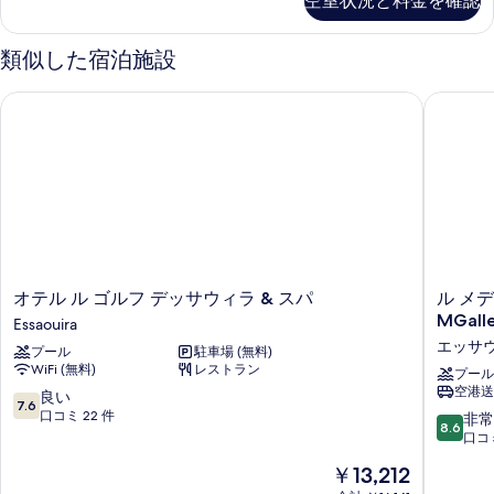
空室状況と料金を確認
の
べ
ミ
ー
詳
ッ
て
細
ク
ム
類似した宿泊施設
の
ダ
ダ
ブ
写
オテル ル ゴルフ デッサウィラ & スパ
ル メディ
ル
ブ
真
ル
ル
ー
を
ベ
ム
表
ダ
ッ
示
ブ
ド
ル
す
ベ
1
る
ッ
台
ド
オ
ル
オテル ル ゴルフ デッサウィラ & スパ
ル メデ
テ
1
テ
メ
MGal
Essaouira
台
ラ
ル
デ
テ
エッサウ
プール
駐車場 (無料)
ル
ィ
ス
ラ
WiFi (無料)
レストラン
ゴ
ナ
プール
ス
パ
空港送
ル
エ
10
良い
パ
7.6
フ
ッ
段
口コミ 22 件
10
非常
ー
ー
8.6
デ
サ
階
段
口コミ
ク
ク
ッ
ウ
中
階
ビ
現
￥13,212
サ
ィ
7.6、
中
ビ
ュ
在
ウ
ラ