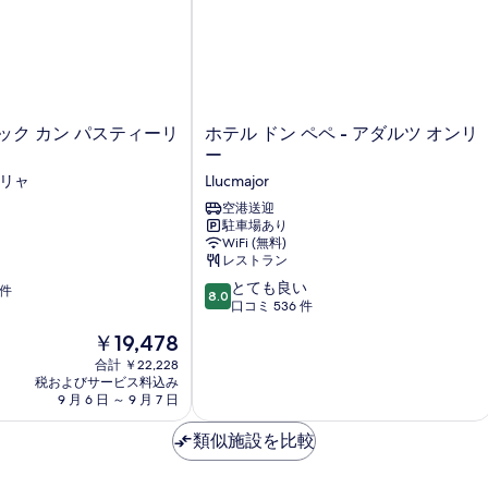
ル
ー
ム
の
詳
細
ホ
ック カン パスティーリ
ホテル ドン ペペ - アダルツ オンリ
テ
ー
ル
ィリャ
Llucmajor
ド
ン
空港送迎
駐車場あり
ペ
WiFi (無料)
ペ
レストラン
-
10
ア
とても良い
 件
8.0
段
ダ
口コミ 536 件
階
ル
現
￥19,478
中
ツ
在
8.0、
合計 ￥22,228
オ
の
税およびサービス料込み
と
ン
料
9 月 6 日 ～ 9 月 7 日
て
リ
金
も
ー
は
類似施設を比較
良
Llucmajor
￥19,478
い、
口