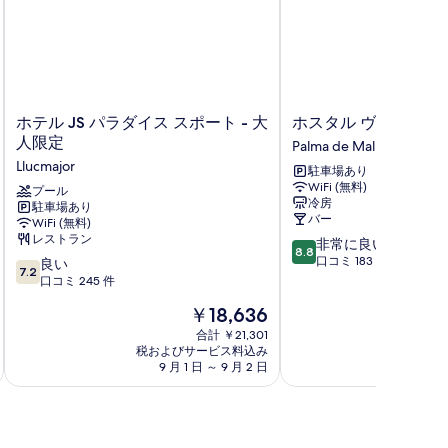
ホ
ホ
ホテル JS パラダイス スポート - 大
ホスタル ヴィラ マル
テ
ス
人限定
Palma de Mallorca
ル
タ
Llucmajor
駐車場あり
JS
ル
WiFi (無料)
パ
プール
ヴ
冷房
駐車場あり
ラ
ィ
バー
WiFi (無料)
ダ
ラ
レストラン
10
非常に良い
イ
マ
8.8
段
口コミ 183 件
10
ス
良い
ル
7.2
階
段
ス
口コミ 245 件
ハ
中
階
ポ
Palma
現
￥18,636
8.8、
中
ー
de
在
非
7.2、
ト
合計 ￥21,301
Mallorca
の
常
税およびサービス料込み
税およ
良
-
料
9 月 1 日 ～ 9 月 2 日
9 
に
い、
大
金
良
口
人
は
い、
コ
限
￥18,636
口
ミ
定
コ
245
Llucmajor