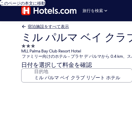
このページの本文に移動
旅行を検索
宿泊施設をすべて表示
ミル パルマ ベイ クラ
3.0
MLL Palma Bay Club Resort Hotel
つ
ファミリー向けのホテル - プラヤ デ パルマから 0.4 km、
星
日付を選択して料金を確認
宿
目的地
泊
施
設
ミ
ル
パ
ル
マ