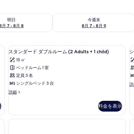
- 8月 8 の空室状況をチェック
今週末 8月 7 - 8月 9 の空室状況をチ
明日
今週末
8月 7 - 8月 8
8月 7 - 8月 9
スク、WiFi、ベッドシーツ
スタンダード ダブルルーム (2 Adults 
ス
4
スタンダード ダブルルーム (2 Adults + 1 child)
シ
タ
15 ㎡
ン
ベッドルーム 1 室
ダ
定員 3 名
ー
シングルベッド 3 台
シ
詳
ド
ン
ス
詳細
ダ
グ
タ
ル
ブ
ン
ル
示
料金を表示
ダ
ル
ー
ー
ム
ル
ド
スク、WiFi、ベッドシーツ
の
ダ
ー
詳
ブ
細