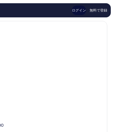
ミ
件
183
件
ログイン
無料で登録
件
の
件
口
の
コ
口
ミ
コ
ミ
00