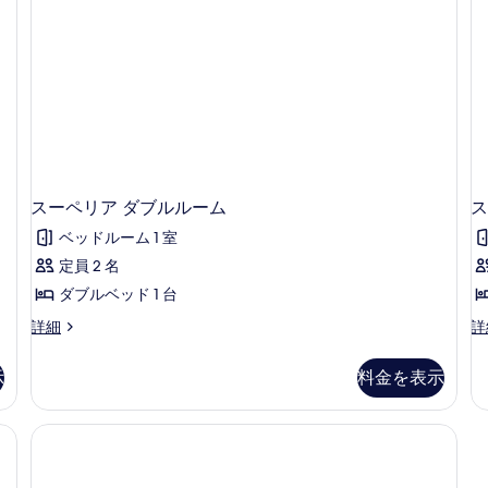
ム
ル
ル
(2
ー
Adults
ム
+
(2
1
Adults
+
child)
1
の
child)
す
の
詳
スーペリア ダブルルーム
ス
べ
細
て
ベッドルーム 1 室
の
定員 2 名
写
ダブルベッド 1 台
真
ス
ス
詳細
詳
ー
ー
を
ペ
ペ
示
料金を表示
表
リ
リ
ア
ア
示
ダ
ダ
す
ブ
ブ
る
ル
ル
ル
ル