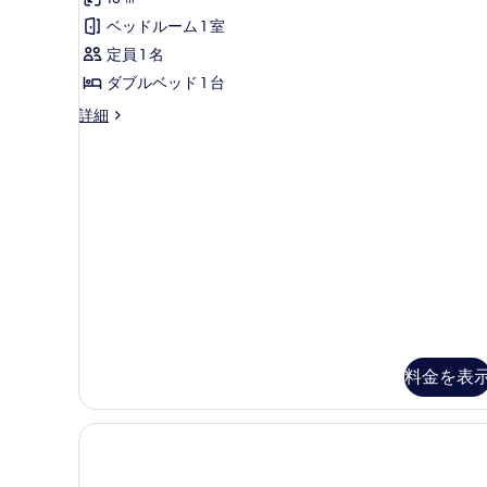
ム
ン
ー
の
ベッドルーム 1 室
ム
ダ
の
す
定員 1 名
ー
詳
べ
ダブルベッド 1 台
細
ド
て
ス
詳細
ダ
タ
の
ブ
ン
写
ダ
ル
ー
真
ル
ド
を
ダ
ー
ブ
表
ム
ル
示
ル
(1
す
ー
名
ム
る
様
(1
名
利
料金を表
様
用)
利
用)
の
の
す
詳
細