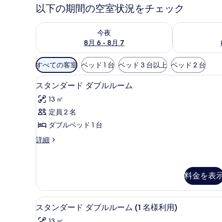
以下の期間の空室状況をチェック
今夜 8月 6 - 8月 7 の空室状況をチェック
明日 8月 7 
今夜
8月 6 - 8月 7
利
すべての客室
ベッド 1 台
ベッド 3 台以上
ベッド 2 台
用
セーフティボックス (室内)、デ
ス
可
3
スタンダード ダブルルーム
タ
能
13 ㎡
な
ン
定員 2 名
客
ダ
ダブルベッド 1 台
室
ー
の
ス
詳細
ド
絞
タ
ダ
ン
り
ダ
ブ
込
ー
料金を表
み
ル
ド
条
ダ
ル
セーフティボックス (室内)、デ
ス
ブ
件
3
スタンダード ダブルルーム (1 名様利用)
ー
ル
タ
ル
13 ㎡