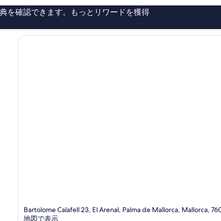
コ
典を確認できます。もっとリワードを獲得
ミ
536
件
件
の
口
コ
ミ
Bartolome Calafell 23, El Arenal, Palma de Mallorca, Mallorca, 76
地図で表示