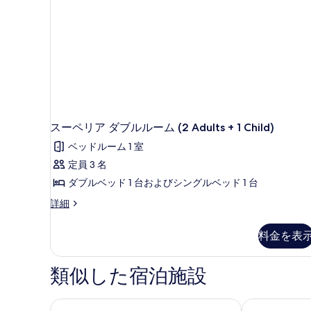
べ
て
の
写
真
を
表
示
スーペリア ダブルルーム (2 Adults + 1 Child)
す
ベッドルーム 1 室
る
定員 3 名
ダブルベッド 1 台およびシングルベッド 1 台
ス
詳細
ー
ペ
料金を表
リ
ア
ダ
類似した宿泊施設
ブ
ル
ル
テント プラヤ デ パルマ
ホテル アミッ