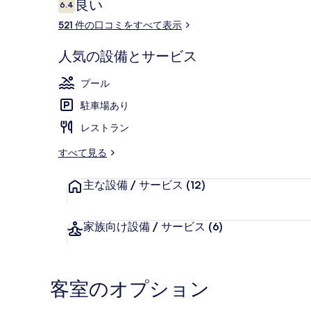
口
良い
6.4
真
10段階中6.4
コ
521 件の口コミをすべて表示
ギ
ミ
ャ
ビーチの近く
人気の設備とサービス
ラ
プール
リ
駐車場あり
ー
レストラン
すべて見る
主な設備 / サービス
(12)
家族向け設備 / サービス
(6)
客室のオプション