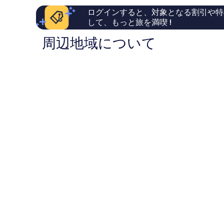
ミ
の
ス
ログインすると、対象となる割引や特
336
口
テ
して、もっと旅を満喫 !
件
コ
ィ
件
ミ
リ
周辺地域について
の
ャ
口
コ
ミ