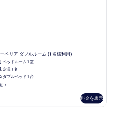
の
写
真
を
表
示
す
る
ーペリア ダブルルーム (1 名様利用)
ベッドルーム 1 室
定員 1 名
ダブルベッド 1 台
細
料金を表示