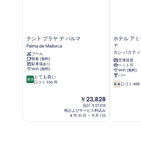
ー
ム
(2
Adults
+
1
Child)
テ
ホ
テント プラヤ デ パルマ
ホテル アミ
の
ン
テ
ャ
Palma de Mallorca
詳
ト
ル
カン パステ
細
プール
プ
ア
朝食 (無料)
ラ
ミ
空港送迎
駐車場あり
ペット可
ヤ
ッ
WiFi (無料)
WiFi (無料)
デ
ク
バー
10
とても良い
パ
カ
8.0
段
口コミ 336 件
10
ル
ン
6.4
口コミ 458
階
段
マ
パ
中
階
Palma
ス
現
￥23,828
8.0、
中
de
テ
在
と
6.4、
Mallorca
合計 ￥27,013
ィ
の
て
税およびサービス料込み
口
ー
料
8 月 31 日 ～ 9 月 1 日
も
コ
リ
金
良
ミ
ャ
は
い、
458
カ
￥23,828
口
件
ン
コ
件
パ