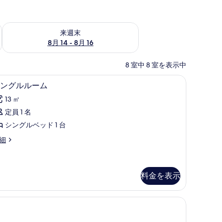
ェック
来週末 8月 14 - 8月 16 の空室状況をチェック
来週末
8月 14 - 8月 16
8 室中 8 室を表示中
+ 1 child) | セーフティボックス (室内)、デスク、WiFi、ベッドシーツ
セーフティボックス (室内)、デスク、WiFi、
シ
3
ングルルーム
ン
13 ㎡
グ
定員 1 名
ル
シングルベッド 1 台
ル
細
ー
ム
の
料金を表示
す
べ
て