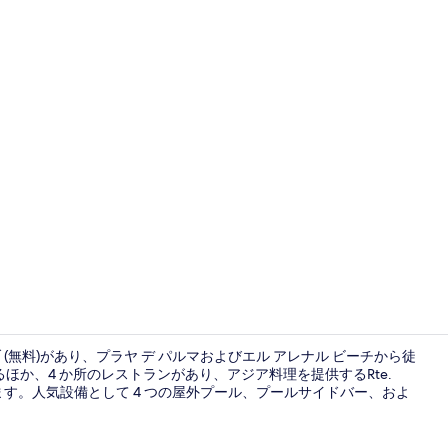
テレビ
 (無料)があり、プラヤ デ パルマおよびエル アレナル ビーチから徒
るほか、4 か所のレストランがあり、アジア料理を提供するRte.
いただけます。人気設備として 4 つの屋外プール、プールサイドバー、およ
4 か所のレ