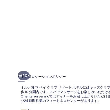
ベ
イ
ク
ラ
ブ
リ
ゾ
ー
ト
ホ
40+
概要
客室
ロケーション
ポリシー
テ
ミル パルマ ベイ クラブ リゾート ホテルにはキッズクラブ
ル
歩 10 分圏内です。スパでマッサージをお楽しみいただけ
Oriental en veranoではディナーをお召し上がり
の
び24 時間営業のフィットネスセンターがあります。
写