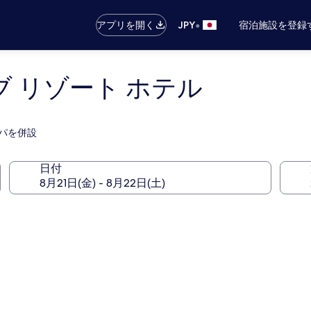
•
アプリを開く
JPY
宿泊施設を登録
ブ リゾート ホテル
スパを併設
日付