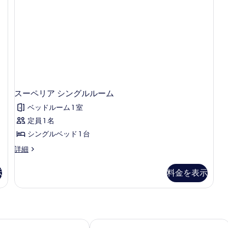
ー
ー
ム
ム
の
(1
詳
名
細
様
利
用
の
詳
細
スーペリア シングルルーム
ベッドルーム 1 室
定員 1 名
シングルベッド 1 台
ス
詳細
ー
ペ
示
料金を表示
リ
ア
シ
ン
グ
ル
ク カン パスティーリャ
ホテル ドン ペペ - アダルツ オンリー