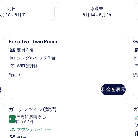
- 8月 11 の空室状況をチェック
今週末 8月 14 - 8月 16 の空室状況を
明日
今週末
8月 10 - 8月 11
8月 14 - 8月 16
(室内)、デスク、遮光カーテン
Executive
ミニバー、セーフティボックス (室内
G
1
Executive Twin Room
G
Twin
T
定員 3 名
Room
R
シングルベッド 2 台
の
WiFi (無料)
す
べ
Executive
G
詳細
詳
Twin
Tw
て
Room
R
示
料金を表示
の
の
の
詳
詳
写
細
細
(室内)、デスク、遮光カーテン
ミニバー、セーフティボックス (室内
ガ
真
11
ガーデンツイン(禁煙)
ガ
ー
を
最高に素晴らしい
10.0
10 点中 10.0
デ
(口
口コミ 1 件
表
コ
ン
マウンテンビュー
示
ミ
40 ㎡