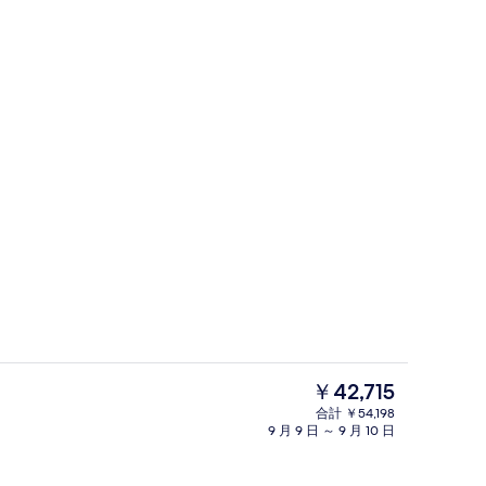
朝食、ランチ、ディナーに営業
よる動画
現
￥42,715
在
合計 ￥54,198
の
9 月 9 日 ～ 9 月 10 日
スパ
料
金
は