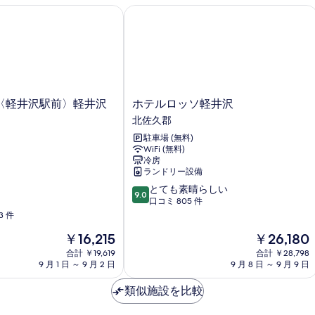
ム
煙
イ
ト
軽井沢駅前〉軽井沢荘
ホテルロッソ軽井沢
ー
ル
(禁
ト
ー
煙)
ル
ム
ー
(
の
ム
煙
す
(禁
の
べ
煙)
詳
ホ
〈軽井沢駅前〉軽井沢
ホテルロッソ軽井沢
の
細
テ
て
北佐久郡
詳
ル
の
細
駐車場 (無料)
ロ
WiFi (無料)
写
ッ
冷房
ソ
真
ランドリー設備
軽
を
10
とても素晴らしい
井
9.0
段
口コミ 805 件
沢
表
階
3 件
北
示
中
佐
現
現
￥16,215
￥26,180
9.0、
久
す
在
在
と
合計 ￥19,619
郡
合計 ￥28,798
る
の
の
て
9 月 1 日 ～ 9 月 2 日
9 月 8 日 ～ 9 月 9 日
料
料
も
金
金
素
類似施設を比較
は
は
晴
￥16,215
￥26,180
ら