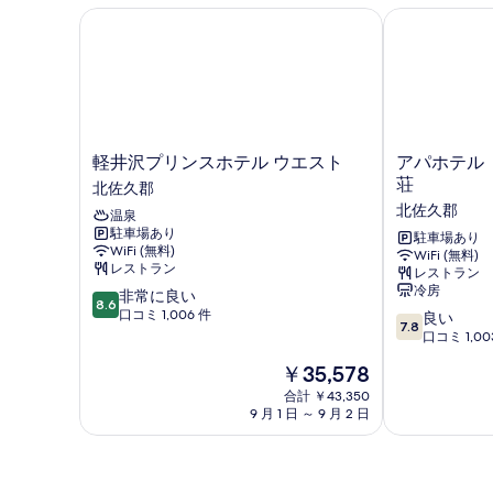
(禁
示
ン
軽井沢プリンスホテル ウエスト
アパホテル〈
グ
煙)
す
ル
の
る
ー
ム
す
(禁
べ
煙)
て
の
軽
ア
軽井沢プリンスホテル ウエスト
アパホテル
詳
井
パ
の
荘
北佐久郡
細
沢
ホ
写
北佐久郡
温泉
プ
テ
駐車場あり
真
リ
ル
駐車場あり
WiFi (無料)
WiFi (無料)
ン
〈軽
を
レストラン
レストラン
ス
井
冷房
表
10
非常に良い
ホ
沢
8.6
段
口コミ 1,006 件
10
テ
駅
良い
示
7.8
階
段
ル
前〉
口コミ 1,00
す
中
階
ウ
軽
現
￥35,578
8.6、
中
エ
井
る
在
非
7.8、
ス
合計 ￥43,350
沢
の
常
9 月 1 日 ～ 9 月 2 日
良
ト
荘
料
に
い、
北
北
金
良
口
佐
佐
は
い、
コ
久
久
￥35,578
口