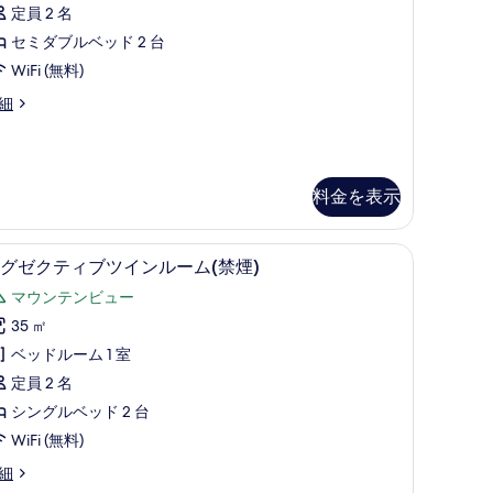
ツ
す
定員 2 名
イ
る
セミダブルベッド 2 台
ン
WiFi (無料)
喫
細
)
の
す
料金を表示
べ
て
喫
ニバー、セーフティボックス (室内)、デスク、遮光カーテン
エグゼクティブツインルーム(禁煙) | マウンテ
エ
の
)
4
グゼクティブツインルーム(禁煙)
グ
写
マウンテンビュー
ゼ
真
35 ㎡
ク
を
ベッドルーム 1 室
テ
表
定員 2 名
ィ
示
シングルベッド 2 台
ブ
す
WiFi (無料)
ツ
る
細
イ