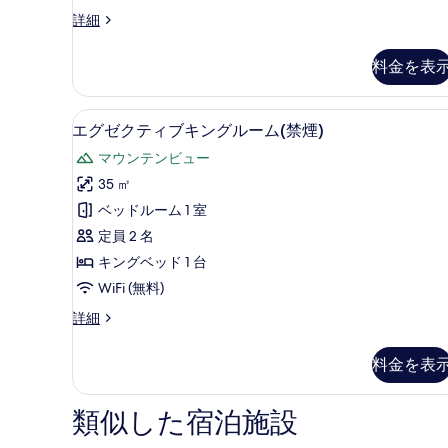
ツ
デ
詳細
ラ
イ
ッ
料金を表
ン
ク
ス
ル
ガ
エグゼクティブキングルーム(禁
エ
ー
6
ー
エグゼクティブキングルーム(禁煙)
グ
デ
ム
マウンテンビュー
ン
ゼ
(禁
ツ
35 ㎡
ク
煙)
イ
ベッドルーム 1 室
ン
テ
の
ル
定員 2 名
ィ
す
ー
キングベッド 1 台
ム
ブ
べ
WiFi (無料)
(禁
キ
て
煙)
エ
詳細
の
ン
の
グ
詳
グ
ゼ
写
細
料金を表
ク
ル
真
テ
ー
を
ィ
類似した宿泊施設
ブ
ム
表
キ