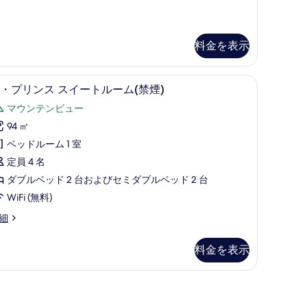
ン
ル
料金を表示
ー
ム
リビング エリア | 液晶テレビ、DVD プレーヤー
ザ・プリンス スイートルーム(禁煙) | ミニ
ザ・
禁
4
・プリンス スイートルーム(禁煙)
プ
)
マウンテンビュー
リ
の
94 ㎡
ン
す
ベッドルーム 1 室
禁
ス
べ
)
定員 4 名
ス
て
ダブルベッド 2 台およびセミダブルベッド 2 台
イ
の
WiFi (無料)
ー
写
・
細
ト
真
ル
を
料金を表示
ー
表
ム
示
禁
す