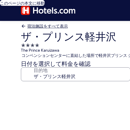
このページの本文に移動
宿泊施設をすべて表示
ザ・プリンス軽井沢
4.0
The Prince Karuizawa
つ
コンベンションセンターに直結した場所で軽井沢プリンス 
星
日付を選択して料金を確認
宿
目的地
泊
施
設
ザ・
プ
リ
ン
ス