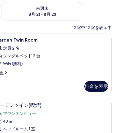
チェック
来週末 8月 21 - 8月 23 の空室状況をチェック
来週末
8月 21 - 8月 23
12 室中 12 室を表示中
)、デスク、遮光カーテン
arden
ロビー
34
arden Twin Room
win
定員 2 名
oom
シングルベッド 2 台
の
WiFi (無料)
す
べ
arden
細
in
て
oom
料金を表示
の
写
)、デスク、遮光カーテン
ミニバー、セーフティボックス (室内)、デス
ガ
真
11
ーデンツイン(喫煙)
ー
を
マウンテンビュー
デ
表
40 ㎡
ン
示
ベッドルーム 1 室