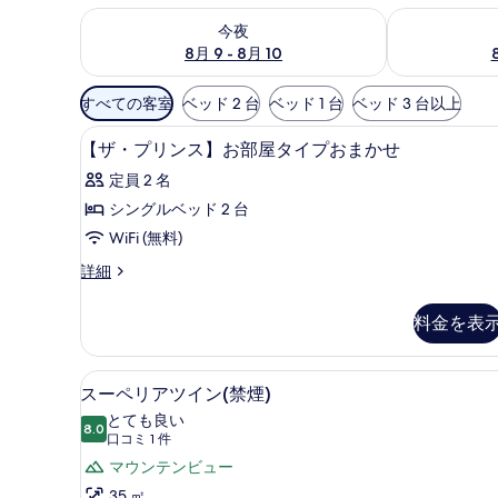
今夜 8月 9 - 8月 10 の空室状況をチェック
明日 8月 10 
今夜
8月 9 - 8月 10
利
すべての客室
ベッド 2 台
ベッド 1 台
ベッド 3 台以上
用
ミニバー、セーフティボックス 
【ザ・
可
1
【ザ・プリンス】お部屋タイプおまかせ
プ
能
定員 2 名
な
リ
シングルベッド 2 台
客
ン
WiFi (無料)
室
ス】
の
【ザ・
詳細
お
絞
プ
部
リ
り
料金を表
ン
屋
込
ス】
み
タ
お
ミニバー、セーフティボックス 
ス
条
9
部
スーペリアツイン(禁煙)
イ
ー
屋
件
とても良い
プ
タ
8.0
10 点中 8.0
ペ
(口
口コミ 1 件
イ
お
コ
リ
マウンテンビュー
プ
ま
ミ
お
35 ㎡