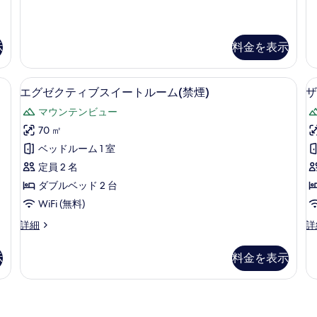
ー
ッ
ゼ
ク
ク
ム
ス
テ
示
料金を表示
(禁
ツ
ィ
イ
ブ
煙)
ン
ツ
煙) | ミニバー、セーフティボックス (室内)、デスク、遮光カーテン
エグゼクティブスイートルーム(禁煙) | 
エ
の
(
ル
イ
4
エグゼクティブスイートルーム(禁煙)
ザ
ー
ン
グ
す
煙
マウンテンビュー
ム
ル
ゼ
べ
(禁
ー
70 ㎡
ク
煙)
ム
て
ベッドルーム 1 室
の
(
テ
の
詳
煙
定員 2 名
ィ
写
細
の
ダブルベッド 2 台
詳
ブ
真
細
WiFi (無料)
ス
を
エ
ザ
詳細
詳
イ
表
グ
プ
ー
ゼ
リ
示
示
料金を表示
ク
ン
ト
す
テ
ス
ル
る
ィ
ス
ブ
イ
ー
(
ス
ー