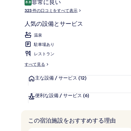
口
非常に良い
8.8
10段階中8.8
コ
323 件の口コミをすべて表示
ミ
温泉
人気の設備とサービス
温泉
駐車場あり
レストラン
すべて見る
主な設備 / サービス
(12)
便利な設備 / サービス
(6)
この宿泊施設をおすすめする理由