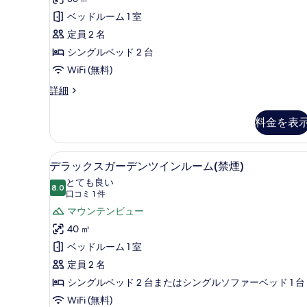
ア
ま
か
1
ツ
ベッドルーム 1 室
か
件)
せ
せ
イ
定員 2 名
の
の
ン
シングルベッド 2 台
詳
す
細
(禁
WiFi (無料)
べ
煙)
ス
詳細
て
ー
の
ペ
の
料金を表
す
リ
写
ア
べ
真
ツ
デラックスガーデンツインルーム
デ
て
4
イ
デラックスガーデンツインルーム(禁煙)
を
ラ
ン
の
とても良い
表
(禁
8.0
10 点中 8.0
ッ
(口
写
口コミ 1 件
煙)
示
コ
ク
マウンテンビュー
真
の
す
ミ
詳
ス
40 ㎡
を
細
1
る
ガ
ベッドルーム 1 室
表
件)
ー
定員 2 名
示
デ
シングルベッド 2 台またはシングルソファーベッド 1 台
す
ン
WiFi (無料)
る