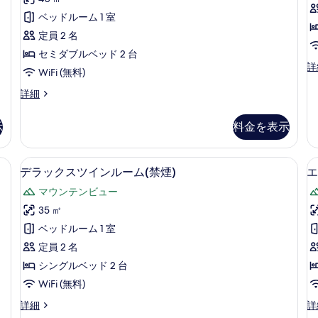
ツ
す
1
イ
ベッドルーム 1 室
る
件)
ン
定員 2 名
(禁
セミダブルベッド 2 台
(
ガ
詳
煙)
WiFi (無料)
煙
ー
の
デ
ガ
詳細
ン
ー
す
ツ
デ
示
料金を表示
べ
イ
ン
ン
ツ
て
(
イ
(禁煙) | ミニバー、セーフティボックス (室内)、デスク、遮光カーテン
デラックスツインルーム(禁煙) | ミ
デ
の
煙
3
ン
デラックスツインルーム(禁煙)
エ
の
ラ
(禁
写
マウンテンビュー
詳
煙)
ッ
真
細
の
35 ㎡
ク
を
詳
ベッドルーム 1 室
細
ス
表
定員 2 名
ツ
示
シングルベッド 2 台
イ
す
WiFi (無料)
ン
る
デ
エ
詳細
詳
ル
ラ
グ