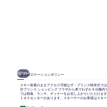
軽
井
沢
の
写
真
ギ
ャ
ラ
リ
135+
概要
客室
ロケーション
ポリシー
ー
スキー装着のままアクセス可能なザ・プリンス軽井沢では
沢プリンス ショッピング プラザから車でわずか 5 分圏内で
では朝食、ランチ、ディナーをお召し上がりいただけます。
トネスセンターがあります。スキーヤーのお客様はスキー