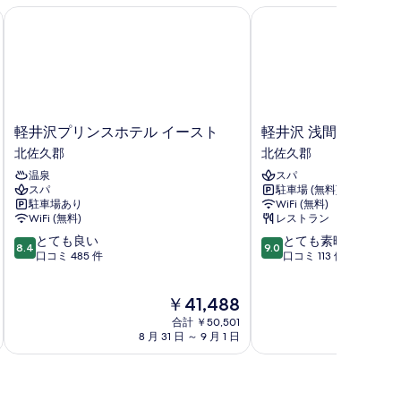
)
る
軽井沢プリンスホテル イースト
軽井沢 浅間プリンスホ
の
す
禁
べ
)
て
の
軽
軽
軽井沢プリンスホテル イースト
軽井沢 浅間プリンス
井
井
写
北佐久郡
北佐久郡
沢
沢
真
温泉
スパ
プ
浅
スパ
駐車場 (無料)
を
リ
間
駐車場あり
WiFi (無料)
ン
プ
表
WiFi (無料)
レストラン
ス
リ
示
10
10
とても良い
とても素晴らしい
ホ
ン
8.4
9.0
段
段
口コミ 485 件
口コミ 113 件
テ
ス
す
階
階
ル
ホ
る
中
中
イ
テ
現
￥41,488
8.4、
9.0、
ー
ル
在
と
と
ス
合計 ￥50,501
北
の
て
て
8 月 31 日 ～ 9 月 1 日
9 
ト
佐
料
も
も
北
久
金
良
素
佐
郡
は
い、
晴
久
￥41,488
口
ら