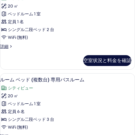
す
ト
詳
女
ド
20 ㎡
細
べ
リ
共
計
ベッドルーム 1 室
用
て
ー
10
ベ
定員 1 名
の
ル
ッ
台
シングル二段ベッド 2 台
写
ド
ー
の
WiFi (無料)
計
真
ム
10
ベ
ド
詳細
を
台
男
ミ
ッ
の
表
女
ト
ベ
ド
空室状況と料金を確認
リ
示
共
ッ
1
ー
ド
す
用
ル
台
1
遮光カーテン、防音設備、アイロン / アイ
ル
5
ー
る
ルーム ベッド (複数台) 専用バスルーム
ベ
台
の
ー
ム
の
ッ
シティビュー
男
す
ム
詳
女
ド
20 ㎡
細
べ
ベ
共
計
ベッドルーム 1 室
用
て
ッ
4
ベ
定員 6 名
の
ド
ッ
台
シングル二段ベッド 3 台
写
ド
(複
の
WiFi (無料)
計
真
数
4
ベ