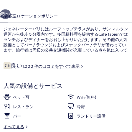
ー
前へ
次へ
パ
71+
概要
客室
ロケーション
ポリシー
リ
ジェネレーターパリにはルーフトップテラスがあり、サン マルタン
の
運河から徒歩 5 分圏内です。多国籍料理を提供するCafe fabienでは
ランチおよびディナーをお召し上がりいただけます。その他の人気
写
設備としてバー / ラウンジおよびスナックバー / デリが備わってい
真
ます。旅行者は周辺の公共交通機関が充実している点を気に入って
います。すぐそばに地下鉄 コロネル ファビアン駅があり、地下鉄
ギ
ルイ ブラン駅までは 7 分です。
口
良い
7.6
1,000 件の口コミをすべて表示
10段階中7.6
ャ
コ
ミ
施設の正面 (日没後)
ラ
人気の設備とサービス
リ
ー
ペット可
WiFi (無料)
レストラン
冷房
バー
ランドリー設備
すべて見る