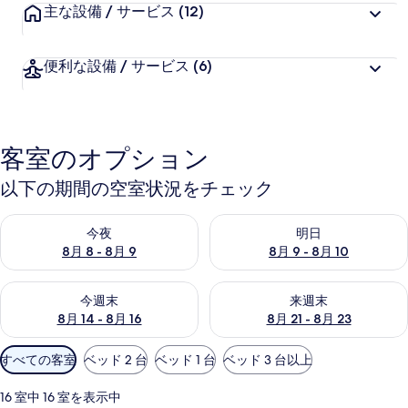
主な設備 / サービス
(12)
便利な設備 / サービス
(6)
客室のオプション
以下の期間の空室状況をチェック
今夜 8月 8 - 8月 9 の空室状況をチェック
明日 8月 9 - 8月 10 の空室
今夜
明日
8月 8 - 8月 9
8月 9 - 8月 10
今週末 8月 14 - 8月 16 の空室状況をチェック
来週末 8月 21 - 8月 23 の
今週末
来週末
8月 14 - 8月 16
8月 21 - 8月 23
利
すべての客室
ベッド 2 台
ベッド 1 台
ベッド 3 台以上
用
可
16 室中 16 室を表示中