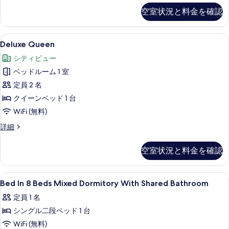
真
の
の
ド
空室状況と料金を確認
ベ
詳
を
ッ
1
細
表
ド
台
Deluxe
Deluxe Queen | 遮光カーテン、防音
1
示
6
Deluxe Queen
の
Queen
台
す
シティビュー
の
の
す
る
詳
ベッドルーム 1 室
す
べ
細
定員 2 名
べ
て
クイーンベッド 1 台
て
の
WiFi (無料)
の
写
Deluxe
詳細
写
真
Queen
真
を
の
空室状況と料金を確認
詳
を
表
細
表
示
Bed
遮光カーテン、防音設備、アイロン / アイ
示
6
す
Bed In 8 Beds Mixed Dormitory With Shared Bathroom
In
す
る
定員 1 名
8
る
シングル二段ベッド 1 台
Beds
Mixed
WiFi (無料)