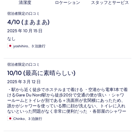
清潔度
ロケーション
スタッフとサービス
口
宿泊者限定の口コミ
コ
4/10 (まあまあ)
ミ
2025 年 10 月 15 日
なし
yoshihiro、3 泊旅行
宿泊者限定の口コミ
10/10 (最高に素晴らしい)
2025 年 3 月 12 日
・駅から近く徒歩でホステルまで着ける ・空港から電車1本で着
けるGare Du Nord駅から徒歩20分で交通の便が良い ・シャワ
ールームとトイレが別である＋洗面所が玄関横にあったため、
誰かがシャワーを使っている際に顔が洗えない、トイレに入れ
ないといった問題がなく非常に便利だった ・各部屋のシャワー
ルーム以外にも別で各階にBathroom専用の部屋があったため、
Chiriko、3 泊旅行
部屋の皆に気を使わずシャワーや洗面台を使えるのがとても良
かった ・そのBathroomで大音量で音楽を流している人がいた
が、ドアを閉めればほぼ音は聞こえなかったため、とても静か