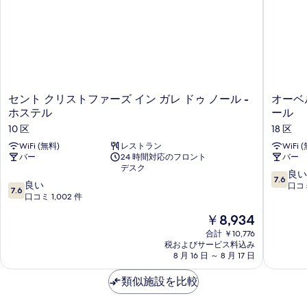
真
を
表
示
す
セ
オ
セント クリストファーズ イン ガレ ドゥ ノール -
オーベ
る
ン
ー
ホステル
ール
ト
ベ
10 区
18 区
ク
ル
リ
WiFi (無料)
レストラン
ジ
WiFi 
バー
24 時間対応のフロント
バー
ス
ュ・
デスク
ト
デ・
10
良い
7.6
フ
ジ
10
良い
段
口コミ
7.6
ァ
ュ
段
口コミ 1,002 件
階
ー
ネ
階
中
現
￥8,934
ズ
ス・
中
7.6、
在
イ
パ
7.6、
合計 ￥10,776
良
の
ン
税およびサービス料込み
リ
良
い、
料
8 月 16 日 ～ 8 月 17 日
ガ
HI
い、
口
金
レ
イ
口
コ
は
類似施設を比較
ド
ヴ・
コ
ミ
￥8,934
ゥ
ロ
ミ
207
ノ
ベ