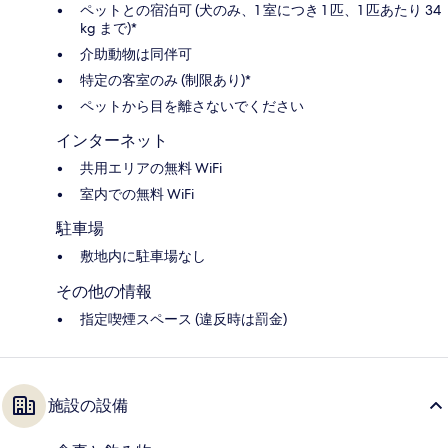
ペットとの宿泊可 (犬のみ、1 室につき 1 匹、1 匹あたり 34
kg まで)*
介助動物は同伴可
特定の客室のみ (制限あり)*
ペットから目を離さないでください
インターネット
共用エリアの無料 WiFi
室内での無料 WiFi
駐車場
敷地内に駐車場なし
その他の情報
指定喫煙スペース (違反時は罰金)
施設の設備