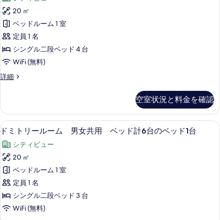
表
ト
20 ㎡
示
リ
ベッドルーム 1 室
す
ー
定員 1 名
る
ル
シングル二段ベッド 4 台
ー
WiFi (無料)
ム
ド
詳細
男
ミ
女
ト
空室状況と料金を確認
リ
共
ー
用
ル
遮光カーテン、防音設備、アイロン / アイ
ド
6
ー
ドミトリールーム 男女共用 ベッド計6台のベッド1台
ベ
ミ
ム
ッ
シティビュー
男
ト
女
ド
20 ㎡
リ
共
計
ベッドルーム 1 室
用
ー
8
ベ
定員 1 名
ル
ッ
台
シングル二段ベッド 3 台
ド
ー
の
WiFi (無料)
計
ム
8