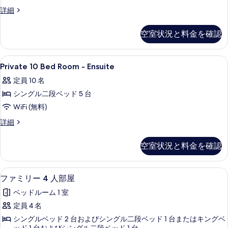
Dormitory
Bed
詳細
With
In
8
Shared
空室状況と料金を確認
Beds
Bathroom
Mixed
の
Dormitory
Private
遮光カーテン、防音設備、アイロン / アイ
4
With
Private 10 Bed Room - Ensuite
す
10
Shared
べ
定員 10 名
Bathroom
Bed
の
て
シングル二段ベッド 5 台
Room
詳
の
-
WiFi (無料)
細
Ensuite
写
Private
詳細
の
10
真
Bed
す
空室状況と料金を確認
を
Room
べ
-
表
Ensuite
て
ファミリー 4 人部屋 | 遮光カーテン、防
フ
示
7
の
ファミリー 4 人部屋
の
ァ
す
詳
ベッドルーム 1 室
細
写
ミ
る
定員 4 名
真
リ
シングルベッド 2 台およびシングル二段ベッド 1 台またはキングベ
を
ー