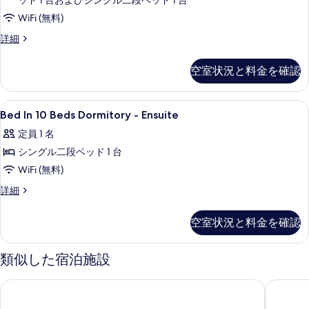
ッド 1 台およびシングル二段ベッド 1 台
表
4
WiFi (無料)
示
人
フ
詳細
す
部
ァ
ミ
る
屋
空室状況と料金を確認
リ
の
ー
4
す
Bed
遮光カーテン、防音設備、アイロン / アイ
4
人
Bed In 10 Beds Dormitory - Ensuite
べ
In
部
定員 1 名
て
屋
10
の
シングル二段ベッド 1 台
Beds
の
詳
Dormitory
WiFi (無料)
写
細
-
Bed
詳細
真
Ensuite
In
を
10
の
空室状況と料金を確認
表
Beds
す
Dormitory
示
-
べ
類似した宿泊施設
す
Ensuite
て
の
る
セント クリストファーズ イン ガレ ドゥ ノール - ホステル
オーベル
の
詳
細
写