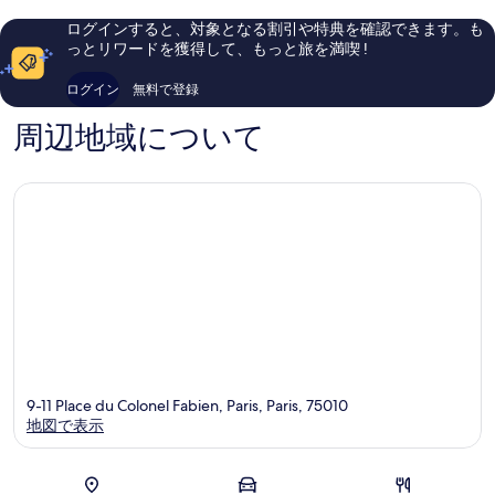
1,002
件
ー
ー
件
件
ログインすると、対象となる割引や特典を確認できます。も
ル
ル
件
の
っとリワードを獲得して、もっと旅を満喫 !
-
18
の
口
ホ
区
口
コ
ログイン
無料で登録
ス
コ
ミ
テ
ミ
周辺地域について
ル
10
区
9-11 Place du Colonel Fabien, Paris, Paris, 75010
地図で表示
地図