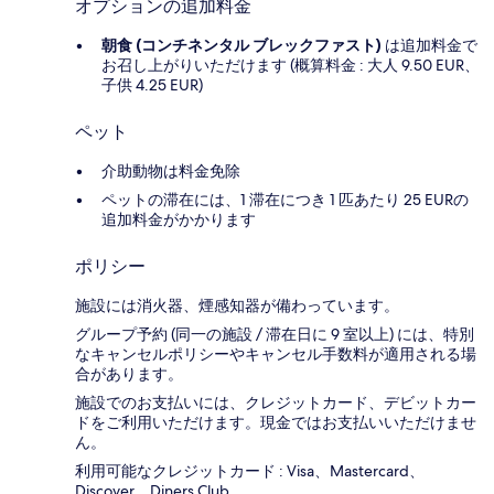
オプションの追加料金
朝食 (コンチネンタル ブレックファスト)
は追加料金で
お召し上がりいただけます (概算料金 : 大人 9.50 EUR、
子供 4.25 EUR)
ペット
介助動物は料金免除
ペットの滞在には、1 滞在につき 1 匹あたり 25 EURの
追加料金がかかります
ポリシー
施設には消火器、煙感知器が備わっています。
グループ予約 (同一の施設 / 滞在日に 9 室以上) には、特別
なキャンセルポリシーやキャンセル手数料が適用される場
合があります。
施設でのお支払いには、クレジットカード、デビットカー
ドをご利用いただけます。現金ではお支払いいただけませ
ん。
利用可能なクレジットカード : Visa、Mastercard、
Discover、Diners Club