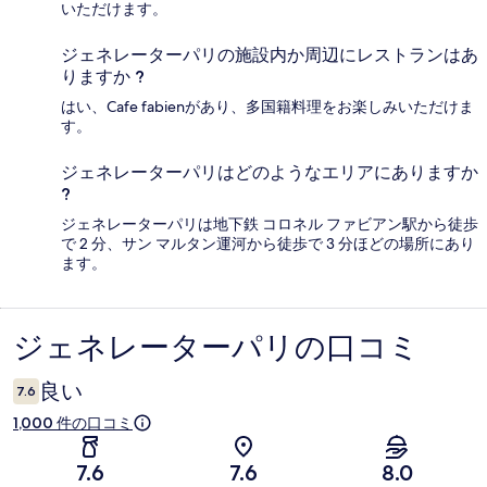
いただけます。
ジェネレーターパリの施設内か周辺にレストランはあ
りますか ?
はい、Cafe fabienがあり、多国籍料理をお楽しみいただけま
す。
ジェネレーターパリはどのようなエリアにありますか
?
ジェネレーターパリは地下鉄 コロネル ファビアン駅から徒歩
で 2 分、サン マルタン運河から徒歩で 3 分ほどの場所にあり
ます。
ジェネレーターパリの口コミ
口
コ
良い
7.6
ミ
1,000 件の口コミ
7.6
7.6
8.0