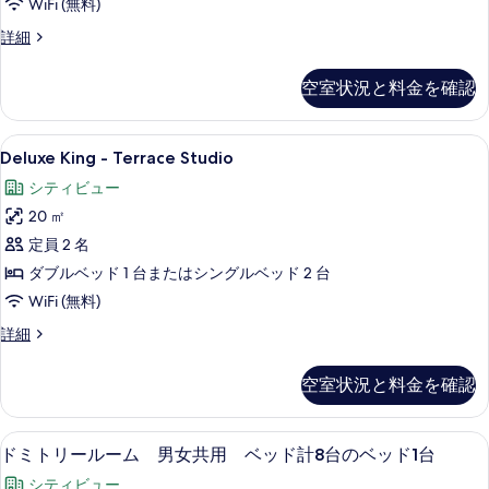
ム
WiFi (無料)
ル
て
ー
の
4
詳細
の
ム
人
す
の
写
部
詳
空室状況と料金を確認
べ
屋
真
細
の
て
を
詳
Deluxe
Deluxe King - Terrace Studi
の
8
細
表
Deluxe King - Terrace Studio
King
写
示
シティビュー
-
真
す
20 ㎡
Terrace
を
る
Studio
定員 2 名
表
の
ダブルベッド 1 台またはシングルベッド 2 台
示
す
WiFi (無料)
す
べ
Deluxe
詳細
る
King
て
-
の
空室状況と料金を確認
Terrace
写
Studio
の
真
遮光カーテン、防音設備、アイロン / アイ
ド
5
詳
ドミトリールーム 男女共用 ベッド計8台のベッド1台
を
ミ
細
シティビュー