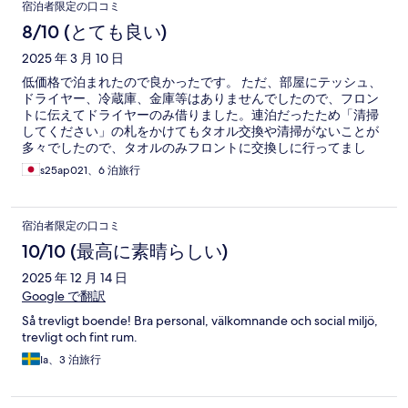
宿泊者限定の口コミ
で騒音の心配は全くなかった ・各ベットに設置されたコンセン
トやライトも問題なく使えた ・スタッフが英語を話す＋感じが
8/10 (とても良い)
良かった
2025 年 3 月 10 日
低価格で泊まれたので良かったです。 ただ、部屋にテッシュ、
ドライヤー、冷蔵庫、金庫等はありませんでしたので、フロン
トに伝えてドライヤーのみ借りました。連泊だったため「清掃
してください」の札をかけてもタオル交換や清掃がないことが
多々でしたので、タオルのみフロントに交換しに行ってまし
た。また、札をかけていなくても部屋の清掃をしてくれている
s25ap021、6 泊旅行
日もあったため、貴重品の管理は毎日した方が良さそうです。
宿泊者限定の口コミ
10/10 (最高に素晴らしい)
2025 年 12 月 14 日
Google で翻訳
Så trevligt boende! Bra personal, välkomnande och social miljö,
trevligt och fint rum.
Ia、3 泊旅行