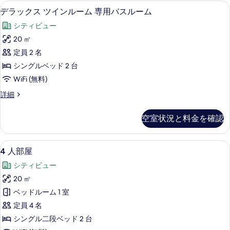
能
デラックス ツインルーム 専用バスルーム
デ
6
デラックス ツインルーム 専用バスルーム
な
ラ
客
シティビュー
ッ
室
20 ㎡
ク
の
定員 2 名
ス
絞
シングルベッド 2 台
り
ツ
WiFi (無料)
込
イ
み
デ
詳細
ン
ラ
条
ル
ッ
件
空室状況と料金を確認
ク
ー
ス
ム
ツ
4
遮光カーテン、防音設備、アイロン / アイ
6
イ
4 人部屋
専
人
ン
用
シティビュー
ル
部
ー
バ
20 ㎡
屋
ム
ス
ベッドルーム 1 室
専
の
用
ル
定員 4 名
す
バ
ー
シングル二段ベッド 2 台
ス
べ