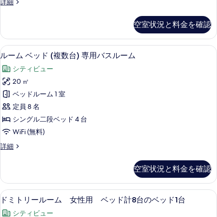
ル
詳細
を
台
台)
ー
ッ
の
表
専
ム
ベ
ド
空室状況と料金を確認
ベ
示
用
ッ
1
ッ
ド
す
バ
ド
台
1
遮光カーテン、防音設備、アイロン / アイ
ル
7
(複
る
ルーム ベッド (複数台) 専用バスルーム
ス
台
の
ー
数
の
ル
シティビュー
台)
す
ム
詳
専
ー
20 ㎡
細
べ
ベ
用
ム
ベッドルーム 1 室
バ
て
ッ
ス
の
定員 8 名
の
ド
ル
す
シングル二段ベッド 4 台
写
ー
(複
べ
WiFi (無料)
ム
真
数
の
て
ル
詳細
を
詳
台)
ー
の
細
表
専
ム
空室状況と料金を確認
写
ベ
示
用
ッ
真
す
バ
ド
ドミトリールーム 女性用 ベッド計8台の
ド
を
6
(複
る
ドミトリールーム 女性用 ベッド計8台のベッド1台
ス
ミ
数
表
ル
シティビュー
台)