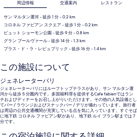
周辺情報
交通案内
レストラン
サン マルタン運河
- 徒歩 1 分
- 0.2 km
コロネル ファビアン スクエア
- 徒歩 1 分
- 0.2 km
ビュット ショーモン公園
- 徒歩 9 分
- 0.8 km
グラン ブールヴァール
- 徒歩 14 分
- 1.3 km
プラス・ド・ラ・レピュブリック
- 徒歩 16 分
- 1.4 km
この施設について
ジェネレーターパリ
ジェネレーターパリにはルーフトップテラスがあり、サン マルタン運
河から徒歩 5 分圏内です。多国籍料理を提供するCafe fabienではラン
チおよびディナーをお召し上がりいただけます。その他の人気設備とし
てバー / ラウンジおよびスナックバー / デリが備わっています。旅行者
は周辺の公共交通機関が充実している点を気に入っています。すぐそば
に地下鉄 コロネル ファビアン駅があり、地下鉄 ルイ ブラン駅までは 7
分です。
この宿泊施設に関する詳細