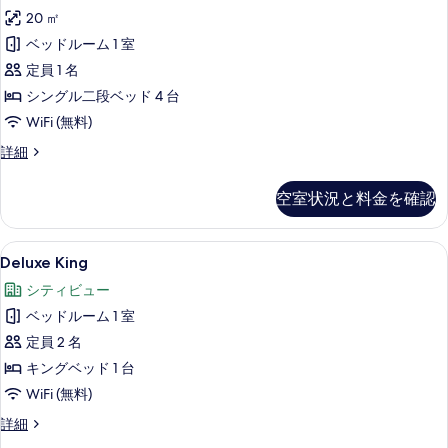
ト
示
専
ー
20 ㎡
リ
す
用
ム
ベッドルーム 1 室
バ
ー
る
ス
の
定員 1 名
ル
ル
す
シングル二段ベッド 4 台
ー
ー
べ
WiFi (無料)
ム
ム
の
て
ド
詳細
詳
女
ミ
の
細
性
ト
空室状況と料金を確認
写
リ
用
ー
真
ベ
ル
Deluxe
遮光カーテン、防音設備、アイロン / アイ
を
5
ー
Deluxe King
ッ
King
ム
表
ド
シティビュー
女
の
示
性
計
ベッドルーム 1 室
す
す
用
8
定員 2 名
べ
ベ
る
台
ッ
キングベッド 1 台
て
ド
の
WiFi (無料)
の
計
ベ
8
Deluxe
詳細
写
台
King
ッ