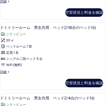
ベ
ド
詳細
台
男
ミ
ッ
の
女
ト
ベ
ド
空室状況と料金を確認
リ
共
ッ
1
ー
ド
用
ル
台
1
ドミトリールーム 男女共用 ベッド計10
ド
5
ー
ドミトリールーム 男女共用 ベッド計10台のベッド1台
ベ
台
の
ミ
ム
の
ッ
シティビュー
男
す
ト
詳
女
ド
20 ㎡
細
べ
リ
共
計
ベッドルーム 1 室
用
て
ー
6
ベ
定員 1 名
の
ル
ッ
台
シングル二段ベッド 5 台
写
ド
ー
の
WiFi (無料)
計
真
ム
6
ベ
ド
詳細
を
台
男
ミ
ッ
の
表
女
ト
ベ
ド
空室状況と料金を確認
リ
示
共
ッ
1
ー
ド
す
用
ル
台
1
遮光カーテン、防音設備、アイロン / アイ
ド
6
ー
る
ドミトリールーム 男女共用 ベッド計4台のベッド1台
ベ
台
の
ミ
ム
の
ッ
シティビュー
男