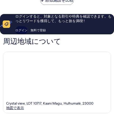
類似施設を比較
￥15,670
コ
コ
ミ
ミ
255
1
ログインすると、対象となる割引や特典を確認できます。も
件
件
っとリワードを獲得して、もっと旅を満喫 !
件
件
の
の
ログイン
無料で登録
口
口
コ
コ
周辺地域について
ミ
ミ
Crystal view, LOT 10717, Kaani Magu, Hulhumalé, 23000
地図で表示