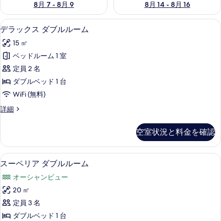
8月 7 - 8月 9
8月 14 - 8月 16
デラックス ダブルルーム | 高級寝
デ
10
デラックス ダブルルーム
ラ
15 ㎡
ッ
ベッドルーム 1 室
ク
定員 2 名
ス
ダブルベッド 1 台
ダ
WiFi (無料)
ブ
デ
詳細
ル
ラ
ル
ッ
空室状況と料金を確認
ク
ー
ス
ム
ダ
スーペリア ダブルルーム | 高級寝
ス
19
ブ
スーペリア ダブルルーム
の
ー
ル
す
オーシャンビュー
ル
ペ
ー
べ
20 ㎡
リ
ム
て
定員 3 名
の
ア
詳
の
ダブルベッド 1 台