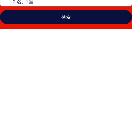
検索
ホ
テ
ル
オ