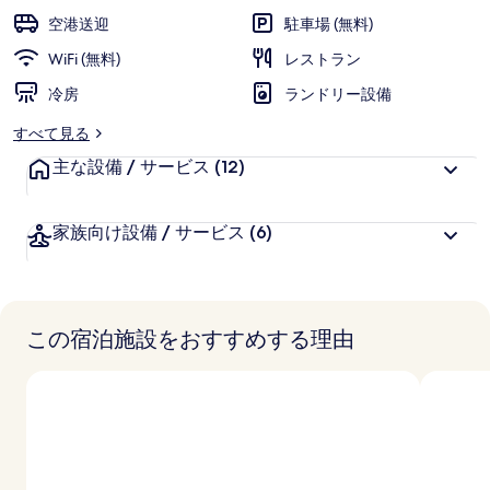
ー
空港送迎
駐車場 (無料)
レ
WiFi (無料)
レストラン
の
冷房
ランドリー設備
写
すべて見る
真
主な設備 / サービス
(12)
ギ
ャ
家族向け設備 / サービス
(6)
ラ
リ
ー
この宿泊施設をおすすめする理由