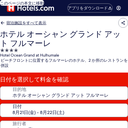
このページの本文に移動
アプリをダウンロード
宿泊施設をすべて表示
ホテル オーシャン グランド アッ
ト フルマーレ
4.0
Hotel Ocean Grand at Hulhumale
つ
ビーチフロントに位置するフルマーレのホテル、2 か所のレストランを
星
併設
宿
泊
日付を選択して料金を確認
施
設
目的地
日付
旅行者