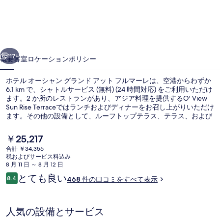
ー
シ
ャ
前へ
次へ
ン
117+
概要
客室
ロケーション
ポリシー
グ
ホテル オーシャン グランド アット フルマーレは、空港からわずか
ラ
6.1 km で、シャトルサービス (無料) (24 時間対応) をご利用いただけ
ます。2 か所のレストランがあり、アジア料理を提供するO' View
ン
Sun Rise Terraceではランチおよびディナーをお召し上がりいただけ
ド
ます。その他の設備として、ルーフトップテラス、テラス、および
庭園があります。旅行者は親切なスタッフを評価しています。
ア
現
￥25,217
在
ッ
合計 ￥34,356
の
税およびサービス料込み
2 か所のレストラン : ランチ、ディ
ト
料
8 月 11 日 ～ 8 月 12 日
金
口
とても良い
フ
8.4
468 件の口コミをすべて表示
は
10段階中8.4
コ
￥25,217
ル
ミ
で
す
マ
人気の設備とサービス