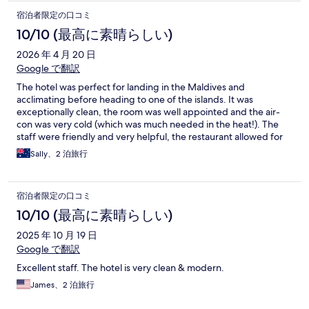
宿泊者限定の口コミ
10/10 (最高に素晴らしい)
2026 年 4 月 20 日
Google で翻訳
The hotel was perfect for landing in the Maldives and
acclimating before heading to one of the islands. It was
exceptionally clean, the room was well appointed and the air-
con was very cold (which was much needed in the heat!). The
staff were friendly and very helpful, the restaurant allowed for
alterations to menu items which is helpful with my food
Sally、2 泊旅行
intolerances. I highly recommend this hotel to people passing
through. Definitely go for a walk in the local area to find some
gems!
宿泊者限定の口コミ
10/10 (最高に素晴らしい)
2025 年 10 月 19 日
Google で翻訳
Excellent staff. The hotel is very clean & modern.
James、2 泊旅行