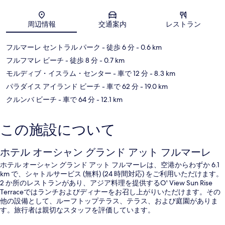
地図
周辺情報
交通案内
レストラン
フルマーレ セントラル パーク
- 徒歩 6 分
- 0.6 km
フルフマレ ビーチ
- 徒歩 8 分
- 0.7 km
モルディブ・イスラム・センター
- 車で 12 分
- 8.3 km
パラダイス アイランド ビーチ
- 車で 62 分
- 19.0 km
クルンバ ビーチ
- 車で 64 分
- 12.1 km
この施設について
ホテル オーシャン グランド アット フルマーレ
ホテル オーシャン グランド アット フルマーレは、空港からわずか 6.1
km で、シャトルサービス (無料) (24 時間対応) をご利用いただけます。
2 か所のレストランがあり、アジア料理を提供するO' View Sun Rise
Terraceではランチおよびディナーをお召し上がりいただけます。その
他の設備として、ルーフトップテラス、テラス、および庭園がありま
す。旅行者は親切なスタッフを評価しています。