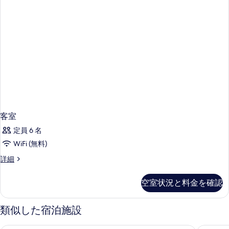
客室
定員 6 名
WiFi (無料)
客
詳細
室
の
空室状況と料金を確認
詳
細
類似した宿泊施設