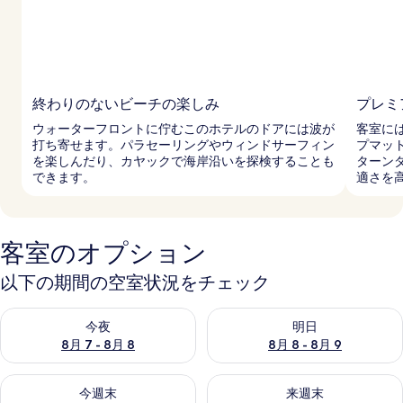
終わりのないビーチの楽しみ
プレミ
ウォーターフロントに佇むこのホテルのドアには波が
客室に
打ち寄せます。パラセーリングやウィンドサーフィン
プマッ
を楽しんだり、カヤックで海岸沿いを探検することも
ターン
できます。
適さを
客室のオプション
以下の期間の空室状況をチェック
今夜 8月 7 - 8月 8 の空室状況をチェック
明日 8月 8 - 8月 9 の空室
今夜
明日
8月 7 - 8月 8
8月 8 - 8月 9
今週末 8月 7 - 8月 9 の空室状況をチェック
来週末 8月 14 - 8月 16 の
今週末
来週末