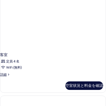
イ
ま
た
ン
は
ル
ツ
イ
ー
ン
ム
ル
シ
ー
ム
ン
シ
グ
ン
グ
ル
ル
客室
ベ
ベ
定員 4 名
ッ
ッ
ド
WiFi (無料)
ド
1
客
詳細
1
台
室
の
台
の
詳
空室状況と料金を確認
の
詳
細
細
す
べ