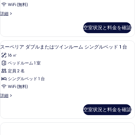
ダ
細
写
WiFi (無料)
ブ
真
ス
詳細
ル
ー
を
ル
ペ
空室状況と料金を確認
表
リ
ー
ア
示
ム
ダ
スーペリア ダブルまたはツインルーム 
ス
す
7
ブ
スーペリア ダブルまたはツインルーム シングルベッド 1 台
の
ー
ル
る
す
16 ㎡
ル
ペ
ー
べ
ベッドルーム 1 室
リ
ム
て
定員 2 名
の
ア
詳
の
シングルベッド 1 台
ダ
細
写
WiFi (無料)
ブ
真
ス
詳細
ル
ー
を
ま
ペ
空室状況と料金を確認
表
リ
た
ア
示
は
ダ
す
ブ
ツ
ル
る