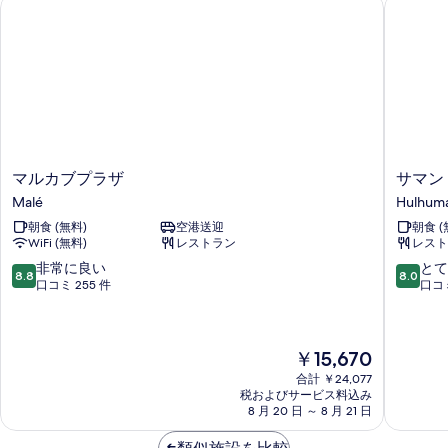
マルカブプラザ
サマン 
マ
サ
マルカブプラザ
サマン
ル
マ
Malé
Hulhum
カ
ン
朝食 (無料)
空港送迎
朝食 (
ブ
ブ
WiFi (無料)
レストラン
レスト
プ
ル
ラ
ー
10
10
非常に良い
とて
8.8
8.0
ザ
Hulhuma
段
段
口コミ 255 件
口コミ
Malé
階
階
中
中
8.8、
8.0、
現
￥15,670
非
と
在
常
て
合計 ￥24,077
の
に
も
税およびサービス料込み
料
良
良
8 月 20 日 ～ 8 月 21 日
金
い、
い、
は
口
口