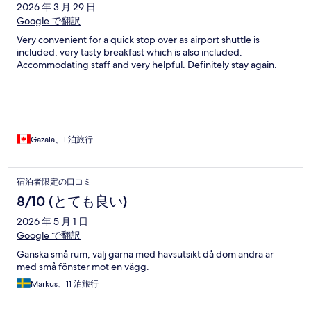
2026 年 3 月 29 日
Google で翻訳
Very convenient for a quick stop over as airport shuttle is
included, very tasty breakfast which is also included.
Accommodating staff and very helpful. Definitely stay again.
Gazala、1 泊旅行
宿泊者限定の口コミ
8/10 (とても良い)
2026 年 5 月 1 日
Google で翻訳
Ganska små rum, välj gärna med havsutsikt då dom andra är
med små fönster mot en vägg.
Markus、11 泊旅行