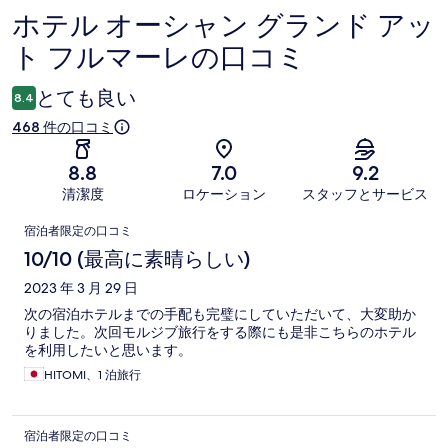
ホテル オーシャン グランド アッ
口
ト フルマーレの口コミ
コ
ミ
とても良い
8.4
468 件の口コミ
8.8
7.0
9.2
清潔度
ロケーション
スタッフとサービス
口
宿泊者限定の口コミ
コ
10/10 (最高に素晴らしい)
ミ
2023 年 3 月 29 日
次の宿泊ホテルまでの手配も完璧にしていただいて、大変助か
りました。次回モルジブ旅行をする際にも是非こちらのホテル
を利用したいと思います。
HITOMI、1 泊旅行
宿泊者限定の口コミ