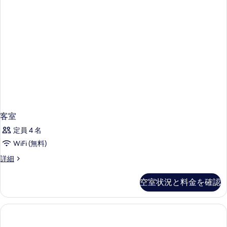
て
の
写
真
を
表
示
す
る
客室
定員 4 名
WiFi (無料)
客
詳細
室
の
空室状況と料金を確認
詳
細