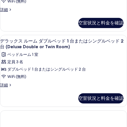
WiFi (無料)
の
ュ
を
ム
ー
す
ス
詳細
表
の
ダ
ー
べ
詳
ペ
示
ブ
空室状況と料金を確認
細
て
リ
す
ル
ア
の
ル
る
ベ
ミニバー、セーフティボックス (室内)
デ
写
5
ー
デラックス ルーム ダブルベッド 1 台またはシングルベッド 2
ッ
ラ
ム
真
台 (Deluxe Double or Twin Room)
ダ
ド
ッ
を
ベッドルーム 1 室
ブ
1
ク
ル
表
定員 3 名
台
ベ
ス
示
ダブルベッド 1 台またはシングルベッド 2 台
ッ
ま
ル
す
ド
WiFi (無料)
た
1
ー
る
デ
詳細
台
は
ム
ラ
ま
シ
ッ
た
ダ
空室状況と料金を確認
ク
ン
は
ブ
ス
シ
グ
ル
ル
ン
ー
ル
グ
ベ
ム
ル
ベ
ダ
ッ
ベ