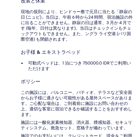
改装と休業
現地の規則により、ヒンドゥー教で元旦に当たる「静寂の
日 (ニュピ)」当日は、午前 6 時から24 時間、宿泊施設の外
に出ることができません。静寂の日は通常、3 月か 4 月で
す (毎年、日付は異なります)。当日はチェックインもチェ
ックアウトもできません。また、ングラ ライ空港 (バリ国
際空港) も閉鎖されます。
お子様 & エキストラベッド
可動式ベッドは、1 泊につき 750000.0 IDRでご利用い
ただけます
ポリシー
この施設には、バルコニー、パティオ、テラスなど安全面
からお子様に適さない可能性がある屋外スペースがありま
す。ご心配な場合は、ご到着前に施設にお問い合わせの
上、適切な客室に宿泊できるか確認することをおすすめし
ます。
施設には一酸化炭素検知器、消火器、煙感知器、セキュリ
ティシステム、救急セット、窓格子が備わっています。
施設でのお支払いには、クレジットカード、現金をご利用