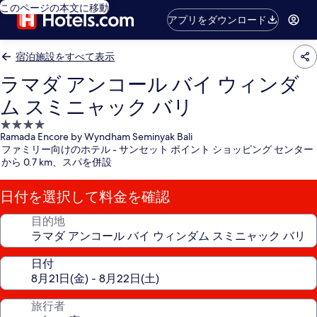
このページの本文に移動
アプリをダウンロード
宿泊施設をすべて表示
ラマダ アンコール バイ ウィンダ
ム スミニャック バリ
4.0
Ramada Encore by Wyndham Seminyak Bali
つ
ファミリー向けのホテル - サンセット ポイント ショッピング センター
星
から 0.7 km、スパを併設
宿
泊
日付を選択して料金を確認
施
設
目的地
日付
旅行者