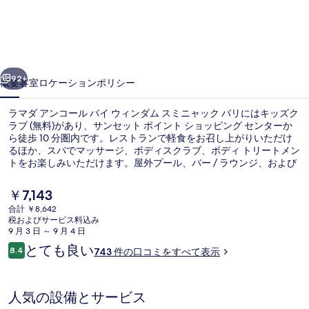
ン
コ
ー
前へ
次へ
ル
92+
概要
客室
ロケーション
ポリシー
バ
ラマダ アンコール バイ ウィンダム スミニャック バリにはキッズク
イ
ラブ (無料)があり、サンセット ポイント ショッピング センターか
ら徒歩 10 分圏内です。レストランで軽食をお召し上がりいただけ
ウ
るほか、スパでマッサージ、ボディスクラブ、ボディ トリートメン
ィ
トをお楽しみいただけます。屋外プール、バー / ラウンジ、および
フィットネスセンターなどの人気設備もあります。 プールや親切な
ン
スタッフが旅行者の高い評価を得ています。
現
￥7,143
在
ダ
合計 ￥8,642
の
税およびサービス料込み
屋外プール
ム
料
9 月 3 日 ～ 9 月 4 日
金
口
とても良い
ス
8.4
743 件の口コミをすべて表示
は
10段階中8.4
コ
￥7,143
ミ
ミ
で
す
ニ
人気の設備とサービス