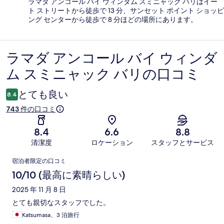
ラマダ アンコール バイ ウィンダム スミニャック バリはイー
ト ストリートから徒歩で 13 分、サンセット ポイント ショッピ
ング センターから徒歩で 8 分ほどの場所にあります。
ラマダ アンコール バイ ウィンダ
口
ム スミニャック バリの口コミ
コ
ミ
とても良い
8.4
743 件の口コミ
8.4
6.6
8.8
清潔度
ロケーション
スタッフとサービス
口
宿泊者限定の口コミ
コ
10/10 (最高に素晴らしい)
ミ
2025 年 11 月 8 日
とても親切なスタッフでした。
Katsumasa、3 泊旅行