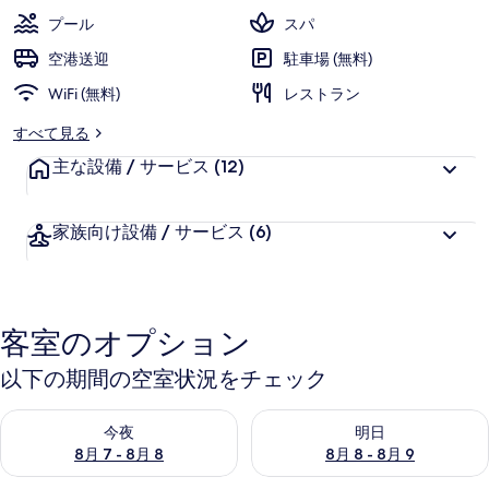
ャ
プール
スパ
ッ
空港送迎
駐車場 (無料)
ク
WiFi (無料)
レストラン
バ
すべて見る
リ
主な設備 / サービス
(12)
の
写
家族向け設備 / サービス
(6)
真
ギ
ャ
客室のオプション
ラ
以下の期間の空室状況をチェック
リ
今夜 8月 7 - 8月 8 の空室状況をチェック
明日 8月 8 - 8月 9 の空室
ー
今夜
明日
8月 7 - 8月 8
8月 8 - 8月 9