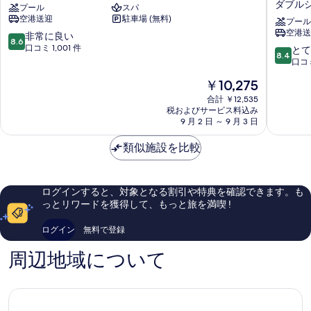
ダブル
プール
スパ
ヴ
ラ
空港送迎
駐車場 (無料)
ン
ン
プール
空港送
バ
ド
10
非常に良い
8.6
リ
セ
段
口コミ 1,001 件
10
とて
8.4
セ
ヴ
階
段
口コミ
ミ
ァ
中
階
現
￥10,275
ニ
ス
8.6、
中
在
ャ
ミ
非
8.4、
合計 ￥12,535
の
ク
ニ
常
税およびサービス料込み
と
料
Seminyak
9 月 2 日 ～ 9 月 3 日
ャ
に
て
金
ッ
良
も
は
類似施設を比較
ク
い、
良
￥10,275
(旧
口
い、
ホ
コ
口
リ
ミ
コ
ログインすると、対象となる割引や特典を確認できます。も
ゾ
1,001
ミ
っとリワードを獲得して、もっと旅を満喫 !
ン
件
1,002
ス
件
件
ログイン
無料で登録
ミ
の
件
ニ
口
の
周辺地域について
ャ
コ
口
ッ
ミ
コ
ク
ミ
バ
リ)