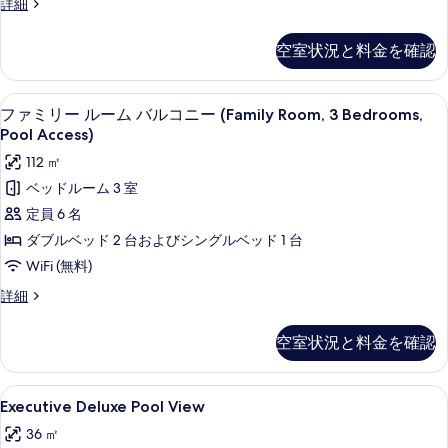
Pool
Premier
詳細
を
or
Side
べ
Pool
表
Double
Access
Twin
て
空室状況と料金を確認
or
示
Room
Room)
の
Twin
Double
す
の
Room)
Bed
写
ファミリー ルーム バルコニー (Family R
フ
る
の
6
の
ファミリー ルーム バルコニー (Family Room, 3 Bedrooms,
す
真
詳
ァ
詳
Pool Access)
べ
細
細
を
ミ
112 ㎡
て
表
リ
ベッドルーム 3 室
の
示
ー
定員 6 名
写
す
ル
ダブルベッド 2 台およびシングルベッド 1 台
真
る
ー
WiFi (無料)
を
ム
フ
詳細
表
バ
ァ
示
ミ
ル
空室状況と料金を確認
す
リ
コ
ー
る
ル
ニ
Executive
ミニバー、セーフティボックス (室内)
6
ー
Executive Deluxe Pool View
ー
Deluxe
ム
36 ㎡
(Family
バ
Pool