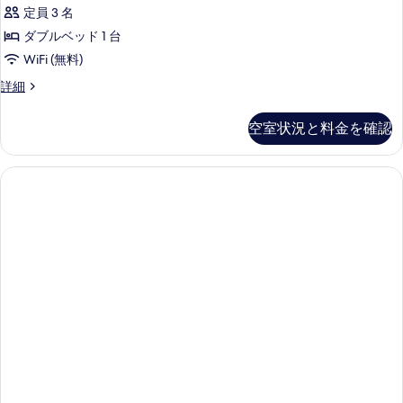
or
定員 3 名
示
詳
の
Twin
細
ダブルベッド 1 台
す
す
Room)
WiFi (無料)
る
べ
の
て
Premier
詳細
す
Pool
の
べ
Access
空室状況と料金を確認
写
の
て
詳
真
の
細
を
写
表
真
示
を
す
表
る
示
す
る