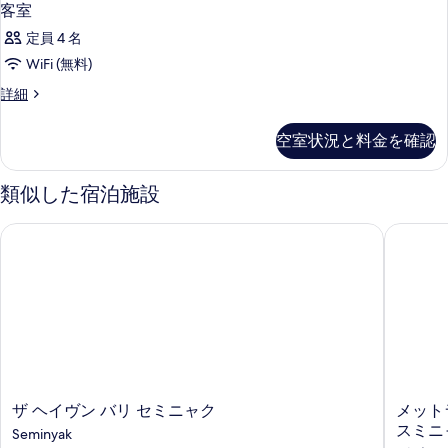
客室
定員 4 名
WiFi (無料)
客
詳細
室
の
空室状況と料金を確認
詳
細
類似した宿泊施設
ザ ヘイヴン バリ セミニャク
メットラ
ザ
メ
ザ ヘイヴン バリ セミニャク
メット
ヘ
ッ
スミニ
Seminyak
イ
ト