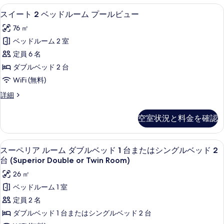
ッ
ル
スイート 2 ベッドルーム プールビュー 
ス
8
ー
ド
スイート 2 ベッドルーム プールビュー
イ
ム
ル
76 ㎡
3
ー
ー
ベ
ベッドルーム 2 室
ト
ッ
ム
定員 6 名
ド
2
プ
ル
ダブルベッド 2 台
ベ
ー
ー
WiFi (無料)
ム
ッ
ル
プ
ス
詳細
ド
ー
イ
ビ
ル
ル
ー
ュ
空室状況と料金を確認
ビ
ト
ー
ュ
ー
2
ム
ー
ベ
の
ミニバー、セーフティボックス (室内)
ス
の
5
ッ
プ
スーペリア ルーム ダブルベッド 1 台またはシングルベッド 2
す
詳
ー
ド
台 (Superior Double or Twin Room)
ー
細
ル
べ
ペ
26 ㎡
ル
ー
て
リ
ム
ベッドルーム 1 室
ビ
プ
の
ア
定員 2 名
ュ
ー
写
ル
ル
ダブルベッド 1 台またはシングルベッド 2 台
ー
ビ
真
ー