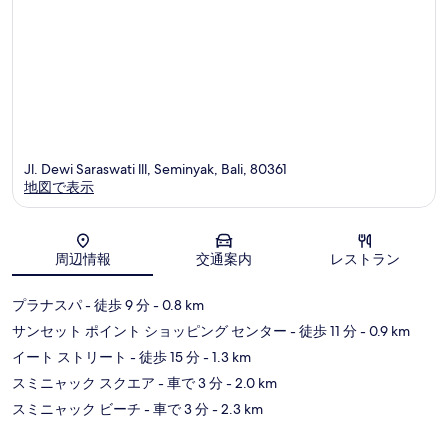
ダ
ブ
ル
シ
ッ
ク
ス
Jl. Dewi Saraswati lll, Seminyak, Bali, 80361
地図で表示
地図
周辺情報
交通案内
レストラン
プラナスパ
- 徒歩 9 分
- 0.8 km
サンセット ポイント ショッピング センター
- 徒歩 11 分
- 0.9 km
イート ストリート
- 徒歩 15 分
- 1.3 km
スミニャック スクエア
- 車で 3 分
- 2.0 km
スミニャック ビーチ
- 車で 3 分
- 2.3 km