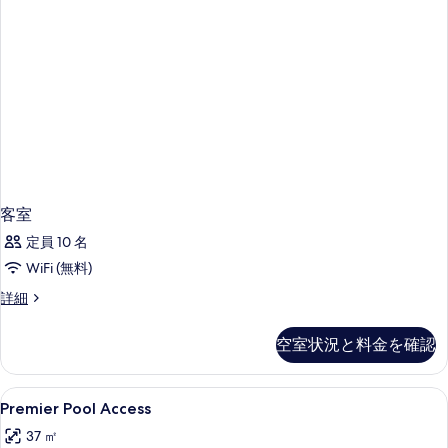
ッ
ブ
ッ
ド
ル
ド
ド
1
ベ
2
2
ッ
台
台
ド
台
(Superior
ま
1
Double
(Superior
台
た
or
Double
ま
Twin
は
た
or
Room)
シ
は
の
Twin
シ
詳
ン
Room)
ン
客室
細
グ
の
グ
定員 10 名
ル
ル
す
ベ
WiFi (無料)
ベ
べ
ッ
客
詳細
ド
ッ
て
室
2
ド
の
の
台
空室状況と料金を確認
詳
(Deluxe
2
写
細
Double
台
真
or
Premier
ミニバー、セーフティボックス (室内)
4
(Deluxe
Premier Pool Access
Twin
を
Pool
Room)
Double
37 ㎡
表
Access
の