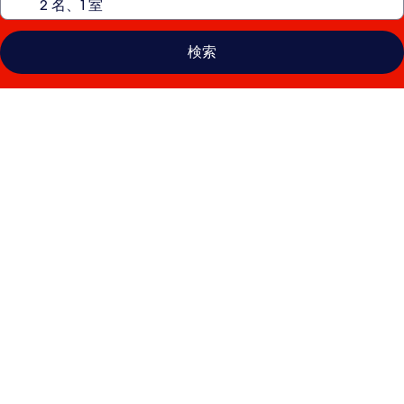
検索
ラ
マ
ダ
ア