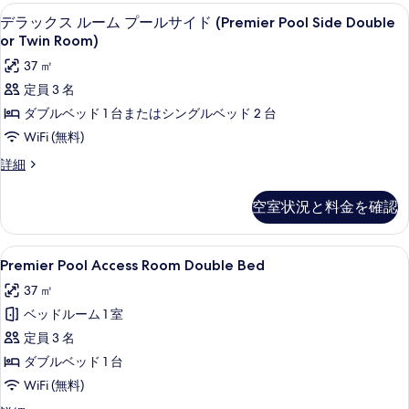
ル
を
ル
部屋からの景観
デ
5
ー
デラックス ルーム プールサイド (Premier Pool Side Double
表
ビ
ラ
ム
or Twin Room)
示
プ
ュ
ッ
37 ㎡
ー
す
ー
ク
ル
定員 3 名
る
(Premier
ビ
ス
ダブルベッド 1 台またはシングルベッド 2 台
ュ
Pool
ル
ー
WiFi (無料)
View
(Premier
ー
Double
デ
詳細
Pool
ム
ラ
or
View
ッ
Double
プ
Twin
空室状況と料金を確認
ク
or
ー
Room)
ス
Twin
ル
の
ル
Room)
Premier
ミニバー、セーフティボックス (室内)
5
ー
Premier Pool Access Room Double Bed
の
す
サ
Pool
ム
詳
37 ㎡
べ
プ
Access
イ
細
ー
ベッドルーム 1 室
Room
て
ド
ル
Double
定員 3 名
の
(Premier
サ
Bed
イ
ダブルベッド 1 台
Pool
写
ド
の
Side
WiFi (無料)
真
(Premier
す
Double