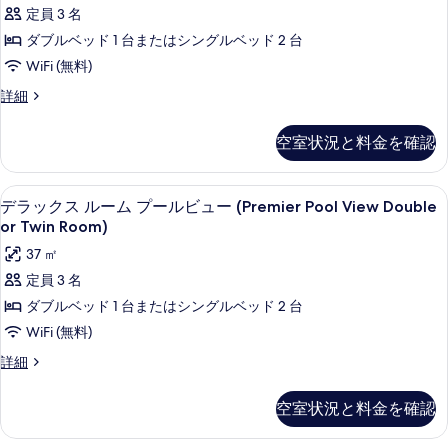
ッ
Room)
Double
定員 3 名
の
ク
or
ダブルベッド 1 台またはシングルベッド 2 台
Twin
す
ス
Room)
WiFi (無料)
べ
ル
の
デ
詳細
詳
て
ー
ラ
細
の
ム
ッ
空室状況と料金を確認
ク
写
(Deluxe
ス
Double
真
ル
ミニバー、セーフティボックス (室内)
デ
or
7
ー
デラックス ルーム プールビュー (Premier Pool View Double
を
ラ
ム
Twin
or Twin Room)
表
(Deluxe
ッ
Room)
37 ㎡
Double
示
の
ク
or
定員 3 名
す
Twin
す
ス
ダブルベッド 1 台またはシングルベッド 2 台
る
Room)
べ
ル
の
WiFi (無料)
詳
て
ー
デ
詳細
細
の
ム
ラ
ッ
写
プ
空室状況と料金を確認
ク
真
ー
ス