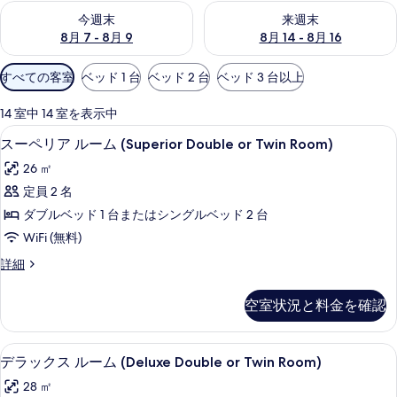
今週末 8月 7 - 8月 9 の空室状況をチェック
来週末 8月 14 - 8月 16 の
今週末
来週末
8月 7 - 8月 9
8月 14 - 8月 16
利
すべての客室
ベッド 1 台
ベッド 2 台
ベッド 3 台以上
用
可
14 室中 14 室を表示中
能
ミニバー、セーフティボックス (室内)
ス
5
スーペリア ルーム (Superior Double or Twin Room)
な
ー
客
26 ㎡
ペ
室
定員 2 名
リ
の
ダブルベッド 1 台またはシングルベッド 2 台
ア
絞
WiFi (無料)
り
ル
ス
詳細
込
ー
ー
み
ム
ペ
条
空室状況と料金を確認
リ
(Superior
件
ア
Double
ル
ミニバー、セーフティボックス (室内)
デ
or
6
ー
デラックス ルーム (Deluxe Double or Twin Room)
ラ
ム
Twin
28 ㎡
(Superior