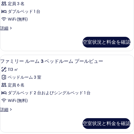
ル
定員 3 名
Room,
View
コ
3
の
ダブルベッド 1 台
ニ
Bedrooms,
ー
す
WiFi (無料)
(Family
Pool
べ
Executive
詳細
Room,
Access)
Deluxe
て
3
Pool
の
Bedrooms,
空室状況と料金を確認
の
View
Pool
す
の
写
Access)
べ
詳
の
ファミリー ルーム 3 ベッドルーム プー
フ
真
6
細
ファミリー ルーム 3 ベッドルーム プールビュー
詳
て
ァ
を
細
113 ㎡
の
ミ
表
ベッドルーム 3 室
写
リ
示
定員 6 名
真
ー
す
ダブルベッド 2 台およびシングルベッド 1 台
を
ル
る
WiFi (無料)
表
ー
示
フ
詳細
ム
ァ
す
3
ミ
空室状況と料金を確認
る
リ
ベ
ー