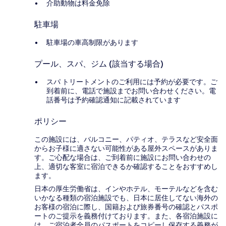
介助動物は料金免除
駐車場
駐車場の車高制限があります
プール、スパ、ジム (該当する場合)
スパ トリートメントのご利用には予約が必要です。ご
到着前に、電話で施設までお問い合わせください。電
話番号は予約確認通知に記載されています
ポリシー
この施設には、バルコニー、パティオ、テラスなど安全面
からお子様に適さない可能性がある屋外スペースがありま
す。ご心配な場合は、ご到着前に施設にお問い合わせの
上、適切な客室に宿泊できるか確認することをおすすめし
ます。
日本の厚生労働省は、インやホテル、モーテルなどを含む
いかなる種類の宿泊施設でも、日本に​居住してない海外の
お客様の宿泊に際し、国籍および旅券番号の確認とパスポ
ートのご提示を義務付け​ております。また、各宿泊施設に
は、ご宿泊者全員のパスポートをコピーし保存する義務が