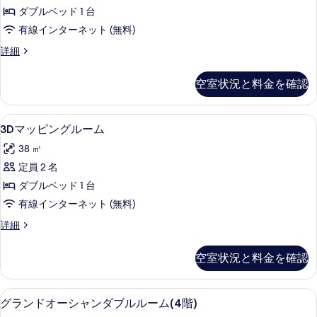
ル
階）
べ
ダブルベッド 1 台
の
ル
て
有線インターネット (無料)
詳
ー
細
の
江
詳細
ム
ノ
写
(2
島
空室状況と料金を確認
真
ダ
階)
ブ
を
の
ル
3D
3Dマッピングルーム | ミニバー、セ
表
10
ル
す
3Dマッピングルーム
マ
ー
示
べ
38 ㎡
ム
ッ
す
て
(2
定員 2 名
ピ
る
階)
の
ダブルベッド 1 台
の
ン
写
詳
有線インターネット (無料)
グ
細
真
3D
詳細
ル
マ
を
ー
ッ
表
空室状況と料金を確認
ピ
ム
示
ン
の
グ
す
グランドオーシャンダブルルーム(4階)
グ
9
ル
す
グランドオーシャンダブルルーム(4階)
る
ラ
ー