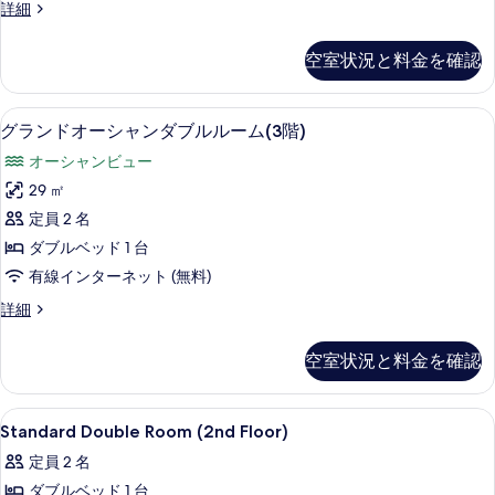
べ
の
グ
詳細
ツ
詳
ラ
て
細
イ
ン
の
空室状況と料金を確認
ド
ン
写
江
ル
ノ
真
グランドオーシャンダブルルーム(3階)
グ
9
島
グランドオーシャンダブルルーム(3階)
ー
を
ラ
ツ
ム
オーシャンビュー
イ
表
ン
ン
(3
29 ㎡
示
ド
ル
階)
定員 2 名
ー
す
オ
の
ム
ダブルベッド 1 台
る
ー
(3
す
有線インターネット (無料)
階)
シ
べ
の
グ
詳細
ャ
詳
ラ
て
細
ン
ン
の
空室状況と料金を確認
ド
ダ
写
オ
ブ
ー
真
Standard
ミニバー、セーフティボックス (室内
14
シ
Standard Double Room (2nd Floor)
ル
Double
を
ャ
ル
定員 2 名
ン
Room
表
ダ
ー
ダブルベッド 1 台