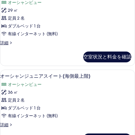
べ
オーシャンビュー
ム
ン
て
の
29 ㎡
ド
詳
の
定員 2 名
細
オ
写
ダブルベッド 1 台
ー
真
有線インターネット (無料)
シ
を
グ
詳細
ャ
ラ
表
ン
ン
示
空室状況と料金を確認
ド
ダ
す
オ
ブ
ー
る
オーシャンジュニアスイート(海側最上階
オ
13
シ
オーシャンジュニアスイート(海側最上階)
ル
ー
ャ
ル
オーシャンビュー
ン
シ
ダ
ー
36 ㎡
ャ
ブ
ム
定員 2 名
ル
ン
(4
ル
ダブルベッド 1 台
ジ
ー
階)
有線インターネット (無料)
ム
ュ
の
(4
オ
詳細
ニ
階)
ー
す
の