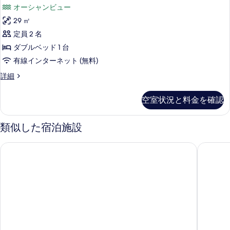
ー
ル
階)
オーシャンビュー
ル
シ
の
ー
29 ㎡
ャ
ム
す
定員 2 名
(3
ン
べ
階)
ダブルベッド 1 台
ダ
の
て
有線インターネット (無料)
詳
ブ
の
細
オ
詳細
ル
ー
写
ル
シ
真
空室状況と料金を確認
ャ
ー
を
ン
ム
ダ
類似した宿泊施設
表
ブ
(4
示
ル
階)
スマイルホテル湘南藤沢
江の島ホ
ル
す
の
ー
る
ム
す
(4
べ
階)
の
て
詳
の
細
写