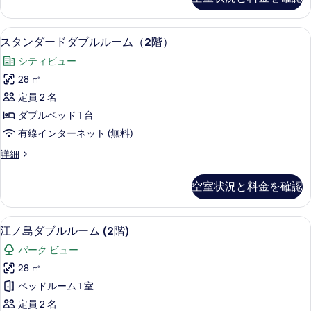
示
(Park
す
Side,
す
2nd
べ
スタンダードダブルルーム（2階） | 
ス
る
8
Floor)
スタンダードダブルルーム（2階）
て
タ
の
シティビュー
の
詳
ン
細
28 ㎡
写
ダ
定員 2 名
真
ー
ダブルベッド 1 台
を
ド
有線インターネット (無料)
表
ダ
ス
詳細
示
ブ
タ
す
ル
ン
空室状況と料金を確認
る
ダ
ル
ー
ー
ド
江ノ島ダブルルーム (2階) | ミニバ
江
8
ダ
江ノ島ダブルルーム (2階)
ム
ノ
ブ
（2
パーク ビュー
ル
島
ル
階）
28 ㎡
ダ
ー
の
ベッドルーム 1 室
ム
ブ
（2
す
定員 2 名