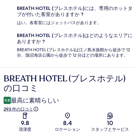
BREATH HOTEL (ブレスホテル)には、専用のホットタ
ブが付いた客室がありますか ?
はい。各客室にはジェットバスがあります。
BREATH HOTEL (ブレスホテル)はどのようなエリアに
ありますか ?
BREATH HOTEL (ブレスホテル)は江ノ島水族館から徒歩で 12
分、鵠沼海浜公園から徒歩で 12 分ほどの場所にあります。
BREATH HOTEL (ブレスホテル)
口
の口コミ
コ
ミ
最高に素晴らしい
9.8
293 件の口コミ
9.8
8.4
10
清潔度
ロケーション
スタッフとサービス