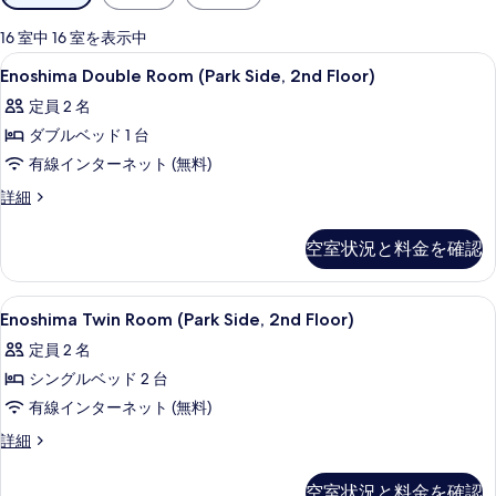
用
可
16 室中 16 室を表示中
能
Enoshima
ミニバー、セーフティボックス (室内
13
Enoshima Double Room (Park Side, 2nd Floor)
な
Double
客
定員 2 名
Room
室
ダブルベッド 1 台
(Park
の
Side,
有線インターネット (無料)
絞
2nd
Enoshima
詳細
り
Floor)
Double
込
Room
の
空室状況と料金を確認
み
(Park
す
条
Side,
2nd
べ
件
Enoshima
ミニバー、セーフティボックス (室内
12
Floor)
Enoshima Twin Room (Park Side, 2nd Floor)
て
Twin
の
定員 2 名
の
詳
Room
細
シングルベッド 2 台
(Park
写
Side,
有線インターネット (無料)
真
2nd
Enoshima
詳細
を
Floor)
Twin
表
Room
の
空室状況と料金を確認