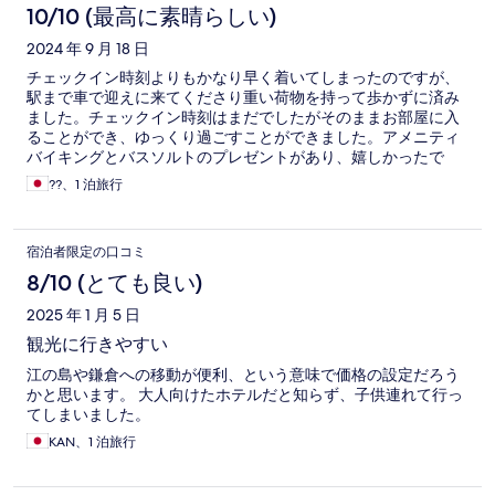
10/10 (最高に素晴らしい)
2024 年 9 月 18 日
チェックイン時刻よりもかなり早く着いてしまったのですが、
駅まで車で迎えに来てくださり重い荷物を持って歩かずに済み
ました。チェックイン時刻はまだでしたがそのままお部屋に入
ることができ、ゆっくり過ごすことができました。アメニティ
バイキングとバスソルトのプレゼントがあり、嬉しかったで
す！
??、1 泊旅行
宿泊者限定の口コミ
8/10 (とても良い)
2025 年 1 月 5 日
観光に行きやすい
江の島や鎌倉への移動が便利、という意味で価格の設定だろう
かと思います。 大人向けたホテルだと知らず、子供連れて行っ
てしまいました。
KAN、1 泊旅行