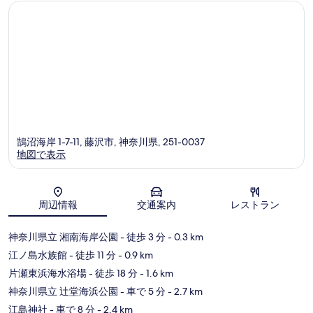
ミ
ミ
鵠沼海岸 1-7-11, 藤沢市, 神奈川県, 251-0037
地図で表示
地図
周辺情報
交通案内
レストラン
神奈川県立 湘南海岸公園
- 徒歩 3 分
- 0.3 km
江ノ島水族館
- 徒歩 11 分
- 0.9 km
片瀬東浜海水浴場
- 徒歩 18 分
- 1.6 km
神奈川県立 辻堂海浜公園
- 車で 5 分
- 2.7 km
江島神社
- 車で 8 分
- 2.4 km