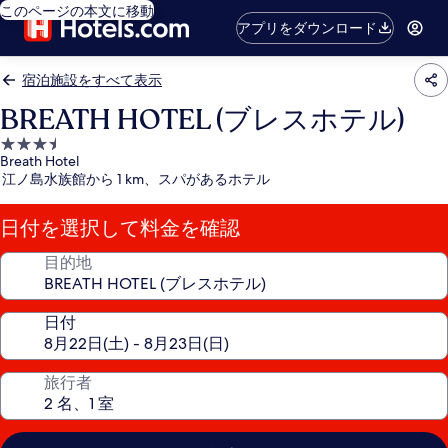
このページの本文に移動
アプリをダウンロード
宿泊施設をすべて表示
BREATH HOTEL (ブレスホテル)
3.5
Breath Hotel
つ
江ノ島水族館から 1 km、スパがあるホテル
星
宿
日付を選択して料金を確認
泊
施
目的地
設
日付
旅行者