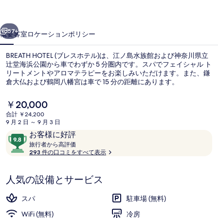
テ
前へ
次へ
ル)
57+
概要
客室
ロケーション
ポリシー
の
BREATH HOTEL (ブレスホテル)は、江ノ島水族館および神奈川県立
写
辻堂海浜公園から車でわずか 5 分圏内です。スパでフェイシャル ト
真
リートメントやアロマテラピーをお楽しみいただけます。また、鎌
倉大仏および鶴岡八幡宮は車で 15 分の距離にあります。
ギ
ャ
現
￥20,000
在
合計 ￥24,200
ラ
の
9 月 2 日 ～ 9 月 3 日
料
リ
口
10
お客様に好評
オーシャンプレミアムスイート(海側最上
金
コ
旅
段
旅行者から高評価
は
ー
行
293 件の口コミをすべて表示
ミ
階
￥20,000
者
で
中
か
す
9.8、
人気の設備とサービス
ら
お
高
評
客
スパ
駐車場 (無料)
価
様
WiFi (無料)
冷房