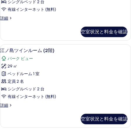
ー
側
シングルベッド 2 台
ド
表
ト
最
有線インターネット (無料)
(海
ハ
示
上
側
ス
詳細
リ
す
最
タ
階)
上
ウ
ン
る
空室状況と料金を確認
の
階)
ダ
ッ
の
ー
す
ド
詳
ド
江ノ島ツインルーム (2階) | ミニバ
江
べ
細
9
ハ
江ノ島ツインルーム (2階)
ツ
ノ
リ
て
イ
パーク ビュー
ウ
島
の
ッ
ン
29 ㎡
ツ
写
ド
ル
ベッドルーム 1 室
ツ
イ
真
イ
ー
定員 2 名
ン
を
ン
ム
シングルベッド 2 台
ル
ル
表
(2
有線インターネット (無料)
ー
ー
示
ム
階)
江
詳細
(2
ム
す
ノ
の
階)
(2
島
る
の
す
空室状況と料金を確認
ツ
階)
詳
べ
イ
細
の