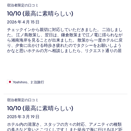
口
宿泊者限定の口コミ
コ
10/10 (最高に素晴らしい)
ミ
2026 年 4 月 15 日
チェックインから親切に対応していただきました。 二泊しまし
た。 江ノ島散策し、翌日は、鎌倉散策まで江ノ電に揺られなが
ら湘南海岸を見ることが出来ました。 散策から一度ホテルに戻
り、夕食に出かける時歩き疲れたのでタクシーをお願いしよう
かなと思いホテルの方へ相談しましたら、リクエスト通りの居
酒屋さんまで送って頂き、旅の最終日に最高のおもてなしを受
けました。 次もこのホテルにお世話になりたいと思います。 最
高😀
Yoshihiro、2 泊旅行
宿泊者限定の口コミ
10/10 (最高に素晴らしい)
2025 年 3 月 19 日
ホテル内の清潔さ、スタッフの方々の対応、アメニティの種類
の多さなど良いとこづくしです！ また徒歩で海に行けるほど距