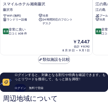
ス
江
スマイルホテル湘南藤沢
江の島
真
マ
の
藤沢市
江の島
を
イ
島
WiFi (無料)
冷房
プール
ル
ホ
表
ランドリー設備
24 時間対応のフロント
冷房
ホ
テ
示
デスク
テ
ル
10
10
す
ル
非常に良い
江
非常
8.8
8.8
段
段
湘
口コミ 608 件
の
口コミ
る
階
階
南
島
現
￥7,447
中
中
藤
在
8.8、
8.8、
沢
合計 ￥8,192
の
8 月 31 日 ～ 9 月 1 日
非
非
藤
料
常
常
沢
金
類似施設を比較
に
に
市
は
良
良
￥7,447
い、
い、
口
口
ログインすると、対象となる割引や特典を確認できます。も
コ
コ
っとリワードを獲得して、もっと旅を満喫 !
ミ
ミ
608
61
ログイン
無料で登録
件
件
件
件
周辺地域について
の
の
口
口
コ
コ