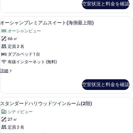
ア
シ
べ
空室状況と料金を確認
詳
ャ
ス
細
て
ン
イ
ジ
の
オーシャンプレミアムスイート(海側最上階
オ
17
ュ
オーシャンプレミアムスイート(海側最上階)
ー
写
ー
ニ
ト
オーシャンビュー
ア
真
シ
ス
(海
66 ㎡
を
ャ
イ
側
定員 2 名
ー
表
ン
ト
最
ダブルベッド 1 台
示
プ
(海
上
有線インターネット (無料)
側
す
レ
階)
最
オ
詳細
る
ミ
上
ー
の
階)
ア
シ
空室状況と料金を確認
す
の
ャ
ム
詳
ン
べ
ス
細
プ
ス
て
9
レ
スタンダードハリウッドツインルーム(2階)
イ
タ
ミ
の
ー
シティビュー
ア
ン
写
ム
ト
27 ㎡
ダ
真
ス
(海
定員 2 名
イ
ー
を