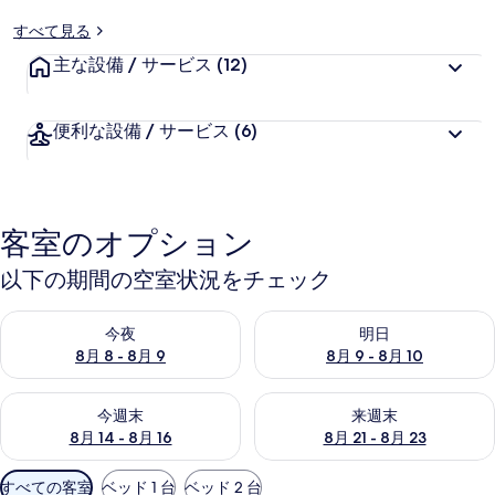
に
好
すべて見る
評
主な設備 / サービス
(12)
件
の
口
便利な設備 / サービス
(6)
コ
ミ
客室のオプション
以下の期間の空室状況をチェック
今夜 8月 8 - 8月 9 の空室状況をチェック
明日 8月 9 - 8月 10 の空室
今夜
明日
8月 8 - 8月 9
8月 9 - 8月 10
今週末 8月 14 - 8月 16 の空室状況をチェック
来週末 8月 21 - 8月 23 の
今週末
来週末
8月 14 - 8月 16
8月 21 - 8月 23
利
すべての客室
ベッド 1 台
ベッド 2 台