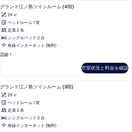
ン
て
グランド江ノ島ツインルーム (4階) |
グ
8
ル
す
グランド江ノ島ツインルーム (4階)
の
ラ
ー
べ
29 ㎡
ム
写
ン
て
(2
ベッドルーム 1 室
真
ド
階)
の
定員 2 名
の
を
江
写
詳
シングルベッド 2 台
表
ノ
細
真
有線インターネット (無料)
示
島
を
グ
詳細
す
ツ
ラ
表
る
イ
ン
示
空室状況と料金を確認
ド
ン
す
江
ル
ノ
る
グランド江ノ島ツインルーム (3階) |
グ
8
島
グランド江ノ島ツインルーム (3階)
ー
ラ
ツ
ム
29 ㎡
イ
ン
ン
(4
ベッドルーム 1 室
ド
ル
階)
定員 2 名
ー
江
の
ム
シングルベッド 2 台
ノ
(4
す
有線インターネット (無料)
階)
島