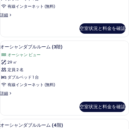
(2nd
示
ブ
Floor)
ム
有線インターネット (無料)
ル
す
の
(3
ル
Standard
詳細
る
ー
Double
階)
す
ム
Room
の
べ
空室状況と料金を確認
(3
(2nd
階)
す
て
Floor)
の
の
べ
の
オーシャンダブルルーム (3階) | ミ
オ
詳
9
詳
オーシャンダブルルーム (3階)
細
て
写
ー
細
オーシャン ビュー
の
真
シ
29 ㎡
写
を
ャ
定員 2 名
真
表
ン
ダブルベッド 1 台
を
示
ダ
有線インターネット (無料)
表
す
ブ
オ
詳細
示
る
ル
ー
す
ル
シ
空室状況と料金を確認
ャ
る
ー
ン
ム
ダ
オーシャンダブルルーム (4階) | ミ
オ
9
ブ
オーシャンダブルルーム (4階)
(3