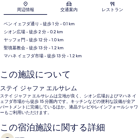
ー
地図
周辺情報
交通案内
レストラン
ベン イェフダ通り
- 徒歩 1 分
- 0.1 km
シオン広場
- 徒歩 2 分
- 0.2 km
ヤッフォ門
- 徒歩 12 分
- 1.0 km
聖墳墓教会
- 徒歩 13 分
- 1.2 km
マハネ イェフダ市場
- 徒歩 13 分
- 1.2 km
この施設について
ステイ ジャファ エルサレム
ステイ ジャファ エルサレムは立地が良く、シオン広場およびマハネ イ
ェフダ市場から徒歩 15 分圏内です。キッチンなどの便利な設備が全ア
パートメントに完備しているほか、液晶テレビやレインフォールシャワ
ーもご利用いただけます。
この宿泊施設に関する詳細