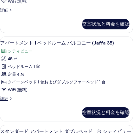
ー
WiFi (無料)
ド
ー
ル
ム
ス
詳細
ー
ト
ー
の
ム
メ
ペ
の
す
空室状況と料金を確認
リ
ン
詳
べ
ア
細
ト
ア
て
アパートメント 1 ベッドルーム バルコニー 
ア
16
パ
アパートメント 1 ベッドルーム バルコニー (Jaffa 35)
1
の
パ
ー
ベ
シティビュー
ト
写
ー
ッ
メ
45 ㎡
真
ト
ン
ド
ベッドルーム 1 室
ト
を
メ
ル
1
定員 4 名
表
ン
ベ
ー
クイーンベッド 1 台およびダブルソファーベッド 1 台
ッ
示
ト
ム
WiFi (無料)
ド
す
1
ル
バ
ア
詳細
ベ
る
ー
パ
ル
ム
ッ
ー
バ
コ
空室状況と料金を確認
ト
ド
ル
ニ
メ
コ
ル
ン
ー
ニ
スタンダード アパートメント ダブルベッド
ス
9
ト
ー
スタンダード アパートメント ダブルベッド 1 台 シティビュー
ー