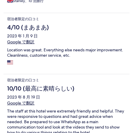
Stanley、10 泊旅行
宿泊者限定の口コミ
4/10 (まあまあ)
2023 年 1 月 9 日
Google で翻訳
Location was great. Everything else needs major improvement.
Cleanliness, customer service, etc.
宿泊者限定の口コミ
10/10 (最高に素晴らしい)
2023 年 8 月 19 日
Google で翻訳
The staff at this hotel were extremely friendly and helpful. They
were responsive to questions and had great advice when
needed. Be prepared to use WhatsApp as a main
communication tool and look at the videos they send to show
how to do various things relating to the hotel.