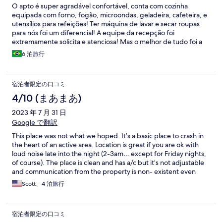
O apto é super agradável confortável, conta com cozinha
equipada com forno, fogão, microondas, geladeira, cafeteira, e
utensílios para refeições! Ter máquina de lavar e secar roupas
para nós foi um diferencial! A equipe da recepção foi
extremamente solicita e atenciosa! Mas o melhor de tudo foi a
localização que é excelente! Bairro seguro, distância de 10
6 泊旅行
minutos de caminhada da cidade antiga e com bares, mercados,
restaurantes, museus, linha do VLT e serviços a disposição!
宿泊者限定の口コミ
4/10 (まあまあ)
2023 年 7 月 31 日
Google で翻訳
This place was not what we hoped. It’s a basic place to crash in
the heart of an active area. Location is great if you are ok with
loud noise late into the night (2-3am… except for Friday nights,
of course). The place is clean and has a/c but it’s not adjustable
and communication from the property is non- existent even
after multiple attempts.
Scott、4 泊旅行
宿泊者限定の口コミ