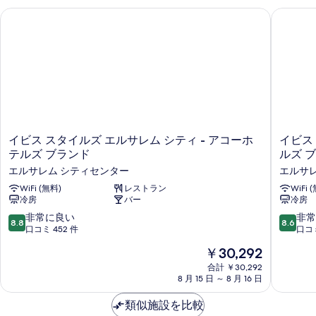
ー
パ
ー
示
1
イビス スタイルズ エルサレム シティ - アコーホテルズ ブラ
イビス 
ー
の
の
ベ
ト
す
詳
す
メ
細
ッ
る
ン
べ
ド
ト
て
1
ル
ベ
の
ー
ッ
写
ド
ム
真
ル
イ
イ
イビス スタイルズ エルサレム シティ - アコーホ
イビス
バ
ー
を
ビ
ビ
テルズ ブランド
ルズ 
ム
ル
ス
ス
表
バ
エルサレム シティセンター
エルサ
ス
エ
コ
ル
示
タ
WiFi (無料)
レストラン
ル
WiFi 
ニ
コ
冷房
バー
冷房
イ
サ
す
ニ
ー
ル
レ
10
10
非常に良い
非常
ー
8.8
8.6
る
ズ
ム
段
段
口コミ 452 件
口コミ
の
の
エ
シ
階
階
詳
現
す
￥30,292
ル
テ
中
中
細
在
サ
ィ
8.8、
8.6、
合計 ￥30,292
べ
の
レ
セ
8 月 15 日 ～ 8 月 16 日
非
非
て
料
ム
ン
常
常
金
シ
タ
類似施設を比較
に
に
の
は
テ
ー