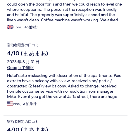
could open the door for is and then we could reach to level one
where reception is. The person at the reception was friendly
and helpful. The property was superficially cleaned and the
linen wasn't clean. Coffee machine wasn't working. We asked
for new linen and coffee machine was changed. Location is
Tibor、4 泊旅行
amazing but very loud as it's full of restaurants and you could
hear noise up to 4AM. Wardrobe broken, floor wasn't too clean.
宿泊者限定の口コミ
4/10 (まあまあ)
2023 年 8 月 31 日
Google で翻訳
Hotel's site misleading with description of the apartments. Paid
extra to have a balcony with a view, received a no/ partial/
obstructed (2 feet) view balcony. Asked to change, received
horrible customer service with no resolution from manager
Mike. Even if you get the view of Jaffa street, there are huge
trees that are blocking the view. The stair way to inside the apts
Irina、3 泊旅行
was dirty and smelled urine. The rooms are spacious, but need
up keep, dirty kitchen and bathroom has zero counter space.
Very limited paid parking. The ONLY good thing about this
宿泊者限定の口コミ
place is the location.
4/10 (まあまあ)