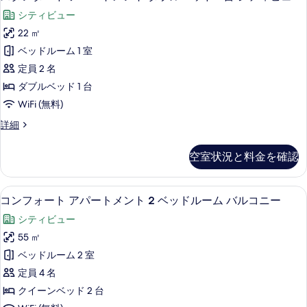
の
タ
1
の
ム
シティビュー
ベ
す
ン
詳
バ
ッ
22 ㎡
細
べ
ダ
ド
ル
ベッドルーム 1 室
ル
て
ー
コ
ー
定員 2 名
の
ド
ム
ニ
ダブルベッド 1 台
バ
写
ア
ー
WiFi (無料)
ル
真
パ
コ
(Jaffa
ス
詳細
を
ニ
ー
35)
タ
ー
表
ト
ン
の
(Jaffa
空室状況と料金を確認
ダ
示
メ
35)
す
ー
の
す
ン
ド
べ
詳
コンフォート アパートメント 2 ベッドル
コ
10
ア
コンフォート アパートメント 2 ベッドルーム バルコニー
る
ト
細
て
ン
パ
ダ
シティビュー
の
ー
フ
ト
ブ
55 ㎡
写
ォ
メ
ル
ベッドルーム 2 室
真
ン
ー
ト
ベ
定員 4 名
を
ト
ダ
ッ
クイーンベッド 2 台
表
ブ
ア