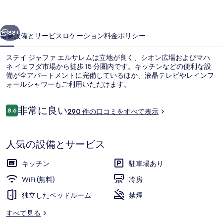
フ
ァ
前へ
次へ
エ
88+
概要
設備とサービス
ロケーション
料金
ポリシー
ル
ステイ ジャファ エルサレムは立地が良く、シオン広場およびマハ
サ
ネ イェフダ市場から徒歩 15 分圏内です。キッチンなどの便利な設
備が全アパートメントに完備しているほか、液晶テレビやレインフ
レ
ォールシャワーもご利用いただけます。
ム
の
口
非常に良い
8.6
290 件の口コミをすべて表示
10段階中8.6
コ
写
ミ
アパートメント 1 ベッドルーム バルコニー
真
人気の設備とサービス
ギ
キッチン
駐車場あり
ャ
WiFi (無料)
冷房
ラ
独立したベッドルーム
禁煙
リ
すべて見る