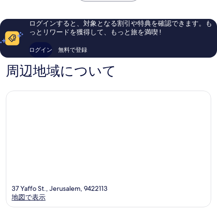
良
良
写
￥30,292
ィ
-
い、
い、
-
ア
真
口
口
ログインすると、対象となる割引や特典を確認できます。も
ア
コ
コ
コ
を
っとリワードを獲得して、もっと旅を満喫 !
コ
ー
ミ
ミ
表
ー
ホ
452
750
ログイン
無料で登録
ホ
テ
件
件
示
テ
ル
件
件
周辺地域について
す
ル
ズ
の
の
ズ
ブ
口
口
る
ブ
ラ
コ
コ
ラ
ン
ミ
ミ
ン
ド
ド
エ
エ
ル
ル
サ
サ
レ
レ
ム
ム
シ
シ
テ
テ
ィ
ィ
セ
37 Yaffo St., Jerusalem, 9422113
セ
ン
地図で表示
ン
タ
タ
ー