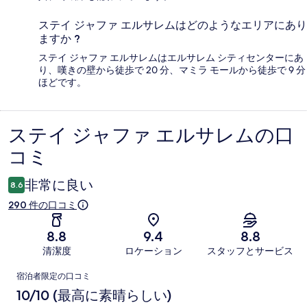
ステイ ジャファ エルサレムはどのようなエリアにあり
ますか ?
ステイ ジャファ エルサレムはエルサレム シティセンターにあ
り、嘆きの壁から徒歩で 20 分、マミラ モールから徒歩で 9 分
ほどです。
ステイ ジャファ エルサレムの口
口
コミ
コ
ミ
非常に良い
8.6
290 件の口コミ
8.8
9.4
8.8
清潔度
ロケーション
スタッフとサービス
口
宿泊者限定の口コミ
コ
10/10 (最高に素晴らしい)