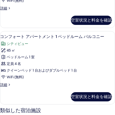
ド
WiFi (無料)
ル
示
パ
ベ
1
コ
詳細
す
ッ
ー
ン
台
ド
る
ト
フ
1
シ
空室状況と料金を確認
ォ
メ
台
テ
ー
シ
ン
ト
ィ
テ
コンフォート アパートメント 1 ベッドル
コ
20
ア
コンフォート アパートメント 1 ベッドルーム バルコニー
ト
ィ
ビ
ン
パ
ビ
2
シティビュー
ー
ュ
フ
ュ
ベ
ト
45 ㎡
ー
ー
ォ
メ
の
ッ
ベッドルーム 1 室
ン
の
ー
詳
ド
ト
定員 4 名
細
す
ト
2
ル
クイーンベッド 1 台およびダブルベッド 1 台
ベ
べ
ア
ー
WiFi (無料)
ッ
て
パ
ド
ム
コ
詳細
の
ル
ー
ン
バ
ー
写
ト
フ
ム
ル
空室状況と料金を確認
ォ
真
メ
バ
コ
ー
ル
を
ン
ト
類似した宿泊施設
ニ
コ
ア
表
ト
ニ