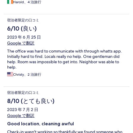
Harold、4 泊旅行
宿泊者限定の口コミ
6/10 (良い)
2023 年 6 月 25 日
Google で翻訳
The office was hard to communicate with through whatts app.
Initially hard to find. Locals really no help. One gentleman did
help. Room was impossible to get into. Neighbor was able to
help.
Christy、2 泊旅行
宿泊者限定の口コミ
8/10 (とても良い)
2023 年 7 月 2 日
Google で翻訳
Good location, cleaning awful
Check-in wasn't working so thankfully we found someone who