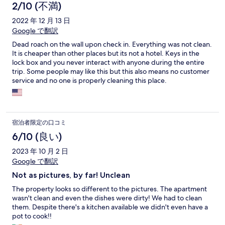
2/10 (不満)
2022 年 12 月 13 日
Google で翻訳
Dead roach on the wall upon check in. Everything was not clean.
It is cheaper than other places but its not a hotel. Keys in the
lock box and you never interact with anyone during the entire
trip. Some people may like this but this also means no customer
service and no one is properly cleaning this place.
宿泊者限定の口コミ
6/10 (良い)
2023 年 10 月 2 日
Google で翻訳
Not as pictures, by far! Unclean
The property looks so different to the pictures. The apartment
wasn't clean and even the dishes were dirty! We had to clean
them. Despite there's a kitchen available we didn't even have a
pot to cook!!