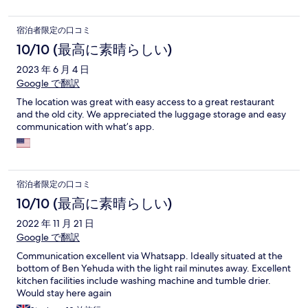
宿泊者限定の口コミ
10/10 (最高に素晴らしい)
2023 年 6 月 4 日
Google で翻訳
The location was great with easy access to a great restaurant
and the old city. We appreciated the luggage storage and easy
communication with what’s app.
宿泊者限定の口コミ
10/10 (最高に素晴らしい)
2022 年 11 月 21 日
Google で翻訳
Communication excellent via Whatsapp. Ideally situated at the
bottom of Ben Yehuda with the light rail minutes away. Excellent
kitchen facilities include washing machine and tumble drier.
Would stay here again