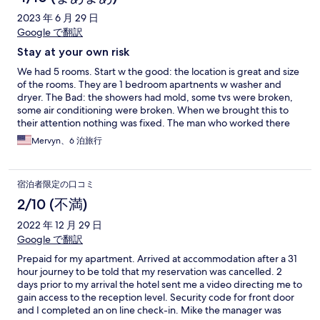
2023 年 6 月 29 日
Google で翻訳
Stay at your own risk
We had 5 rooms. Start w the good: the location is great and size
of the rooms. They are 1 bedroom apartnents w washer and
dryer. The Bad: the showers had mold, some tvs were broken,
some air conditioning were broken. When we brought this to
their attention nothing was fixed. The man who worked there
and was in charge was condescending, dismissive and an
Mervyn、6 泊旅行
outright liar. Basically its all luck. You might get a good room. But
if you get a bad room you are screwed and the complaints will
be ignored and there will be no recourse. Stay there at your
宿泊者限定の口コミ
own risk. And dont let the guy at desk fool you. Hes very nice
when checking in but rude and dismissive after that.
2/10 (不満)
2022 年 12 月 29 日
Google で翻訳
Prepaid for my apartment. Arrived at accommodation after a 31
hour journey to be told that my reservation was cancelled. 2
days prior to my arrival the hotel sent me a video directing me to
gain access to the reception level. Security code for front door
and I completed an on line check-in. Mike the manager was