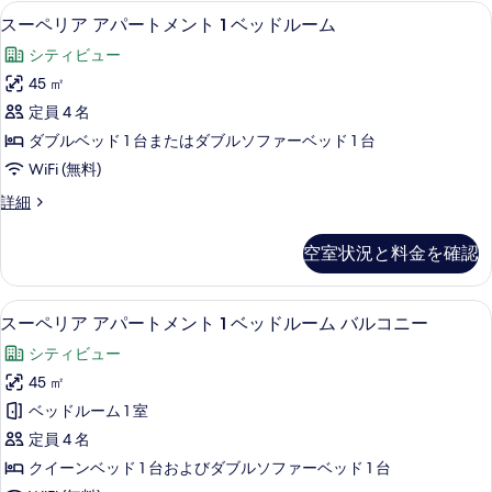
能
スーペリア アパートメント 1 ベッドルー
ス
19
スーペリア アパートメント 1 ベッドルーム
な
ー
客
シティビュー
ペ
室
45 ㎡
リ
の
定員 4 名
ア
絞
ダブルベッド 1 台またはダブルソファーベッド 1 台
り
ア
WiFi (無料)
込
パ
み
ス
詳細
ー
ー
条
ト
ペ
件
空室状況と料金を確認
リ
メ
ア
ン
ア
スーペリア アパートメント 1 ベッドルー
ス
16
パ
スーペリア アパートメント 1 ベッドルーム バルコニー
ト
ー
ー
1
シティビュー
ト
ペ
ベ
メ
45 ㎡
リ
ン
ッ
ベッドルーム 1 室
ト
ア
ド
1
定員 4 名
ア
ベ
ル
クイーンベッド 1 台およびダブルソファーベッド 1 台
ッ
パ