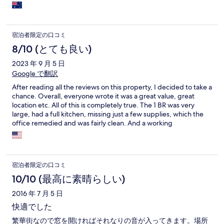
useless and if no help. We were sent to a sister hotel, carried
suitcases through the streets of Jerusalem in the cold and rain.
We were provided with a room that had no windows or hot
water. Thankfully the next morning the staff at reception Yisra,
宿泊者限定の口コミ
Angelina and Danielle made every effort to find us a room for
the remainder of our trip me in Jerusalem. We ended up staying
8/10 (とても良い)
at the Stay Inn hotel. Which has compact yet comfortable
2023 年 9 月 5 日
rooms. A better alternative than having to find our own hotel as
Google で翻訳
a last minute option. Hotel Management needs to review their
senior staff’s behaviour, as Mike was unprofessional and not at
After reading all the reviews on this property, I decided to take a
all helpful. I will be requesting a partial refund via Expedia on my
chance. Overall, everyone wrote it was a great value, great
return from holidays.
location etc. All of this is completely true. The 1 BR was very
large, had a full kitchen, missing just a few supplies, which the
office remedied and was fairly clean. And a working
Washer/Dryer. So, all reviews were accurate. The office staff -
Mike especially was very amenable in person and did everything
they could to help. The other staff was just as nice. The location
was spoken about in the reviews. It is on the lite rail, it is very
宿泊者限定の口コミ
loud, there are noise all hours. So, there needs to be a balance
between what you pay and what you can deal with to be happy
10/10 (最高に素晴らしい)
with it. We dealt with it, but would stay there again ONLY if I had
2016 年 7 月 5 日
a room towards the alley, a room without a balcony - not on a
street side which is on the rail, would be quieter. So, its a 7/8 out
快適でした
of 10 due to the noise factor only. Ear plugs helped, but nothing
繁華街なので窓を開ければそれなりの音が入ってきます。場所
could eliminate the ringing of a train horn, the people gathered