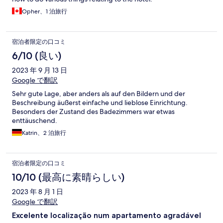
Opher、1 泊旅行
宿泊者限定の口コミ
6/10 (良い)
2023 年 9 月 13 日
Google で翻訳
Sehr gute Lage, aber anders als auf den Bildern und der
Beschreibung äußerst einfache und lieblose Einrichtung.
Besonders der Zustand des Badezimmers war etwas
enttäuschend.
Katrin、2 泊旅行
宿泊者限定の口コミ
10/10 (最高に素晴らしい)
2023 年 8 月 1 日
Google で翻訳
Excelente localização num apartamento agradável