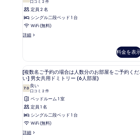
10 点中 7.0
ン
(口
す
口コミ 2 件
コ
ル
定員 2 名
る
ミ
ー
シングル二段ベッド 1 台
2
ム、
WiFi (無料)
件)
2
ツ
詳細
イ
段
ン
ベ
ル
料金を表
ッ
ー
ム、
ド
[複数名ご予約の場合は人数分のお
[複
2
2
[複数名ご予約の場合は人数分のお部屋をご予約くだ
(禁
段
数
い] 男女共用ドミトリー (6人部屋)
ベ
煙)
名
ッ
良い
7.0
の
10 点中 7.0
ド
(口
口コミ 2 件
ご
(禁
す
コ
ベッドルーム 1 室
予
煙)
ミ
べ
定員 1 名
の
約
2
詳
て
シングル二段ベッド 1 台
の
件)
細
の
WiFi (無料)
場
写
[複
詳細
合
数
真