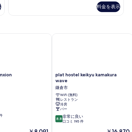
を
予
示
示
料金を表示
表
約
す
く
示
だ
る
す
さ
る
い
ion
plat hostel keikyu kamakura wave
女
い
性
専
用
ド
ミ
ト
リ
plat
nxion
plat hostel keikyu kamakura
ー
hostel
wave
(6
keikyu
鎌倉市
人
kamakura
部
wave
WiFi (無料)
屋
レストラン
鎌
の
冷房
倉
バー
詳
市
(6
細
 件
10
非常に良い
8.8
段
口コミ 195 件
階
現
現
￥8,091
￥16,870