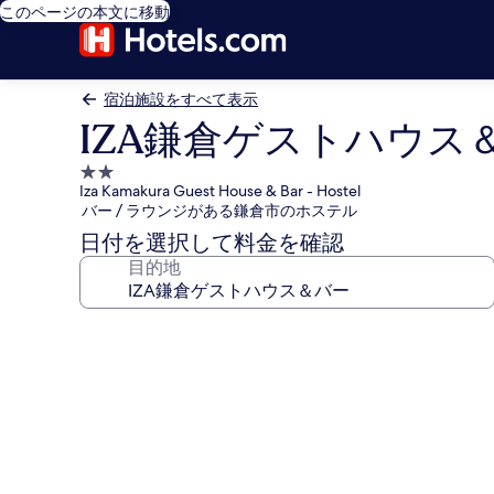
このページの本文に移動
宿泊施設をすべて表示
IZA鎌倉ゲストハウス
2.0
Iza Kamakura Guest House & Bar - Hostel
つ
バー / ラウンジがある鎌倉市のホステル
星
日付を選択して料金を確認
宿
目的地
泊
施
設
IZA
鎌
倉
ゲ
ス