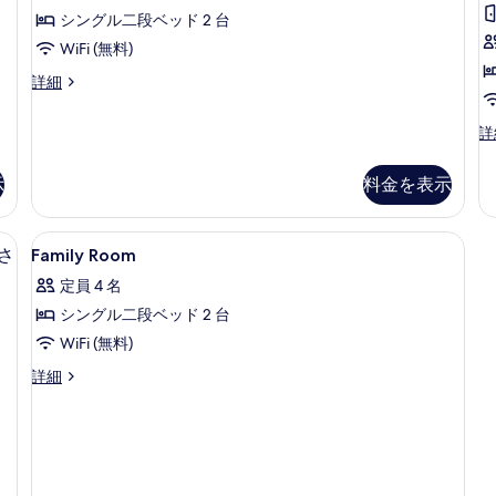
部
す
ー
シングル二段ベッド 2 台
屋、
る
ム
WiFi (無料)
ダ
2
ブ
4
詳細
段
ル
人
ベ
ベ
部
[
詳
ッ
屋、
ッ
1
数
ド
2
ド
名
1
段
示
料金を表示
ご
台
(禁
ベ
予
の
ッ
煙)
約
詳
部屋をご予約ください] 男女共用ドミトリー (6人部屋) | セーフティボックス (
ド
Family
セーフティボックス (室内)、WiFi (
4
の
さ
Family Room
細
の
(禁
Room
場
煙)
す
定員 4 名
合
の
の
は
べ
シングル二段ベッド 2 台
詳
す
人
細
て
WiFi (無料)
べ
数
分
の
Family
詳細
て
の
Room
写
の
お
の
真
部
詳
写
屋
細
を
真
を
表
ご