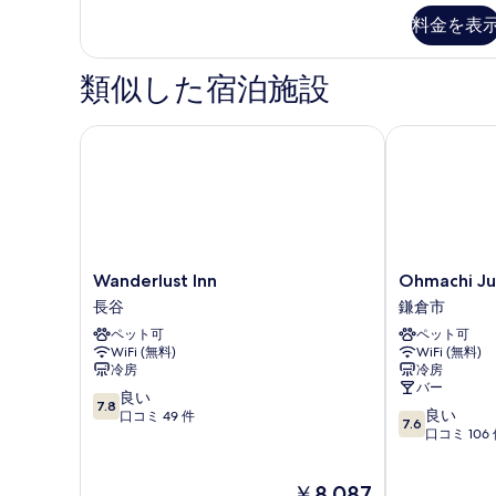
は
名
を
料金を表
ご
人
表
予
数
約
類似した宿泊施設
示
分
の
す
場
の
合
Wanderlust Inn
Ohmachi Junx
る
お
は
人
部
数
屋
分
の
を
お
ご
部
Wanderlust
Ohmachi
Wanderlust Inn
Ohmachi Ju
屋
予
Inn
Junxion
長谷
鎌倉市
を
長
鎌
約
ご
ペット可
ペット可
谷
倉
く
予
WiFi (無料)
WiFi (無料)
市
約
冷房
冷房
だ
バー
く
10
良い
さ
7.8
だ
10
良い
段
口コミ 49 件
7.6
さ
段
口コミ 106
い]
階
い]
階
中
男
男
中
7.8、
現
女
￥8,087
7.6、