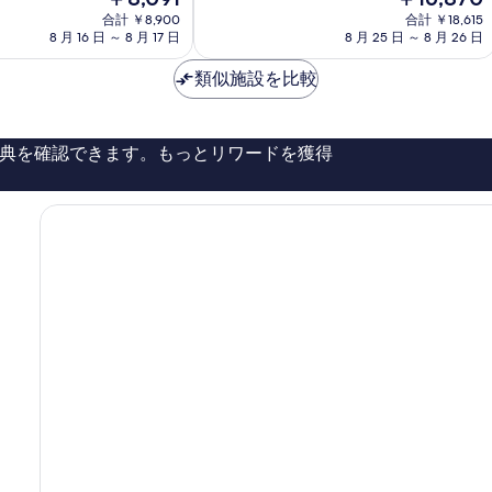
中
在
在
屋
8.8、
合計 ￥8,900
合計 ￥18,615
の
の
8 月 16 日 ～ 8 月 17 日
8 月 25 日 ～ 8 月 26 日
非
料
料
常
金
金
類似施設を比較
に
は
は
良
￥8,091
￥16,870
い、
口
典を確認できます。もっとリワードを獲得
コ
ミ
195
件
件
の
口
コ
ミ