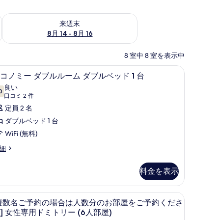
ェック
来週末 8月 14 - 8月 16 の空室状況をチェック
来週末
8月 14 - 8月 16
8 室中 8 室を表示中
無料)、ベッドシーツ
エコノミー ダブルルーム ダブルベッド 1 台 | 
エ
2
コノミー ダブルルーム ダブルベッド 1 台
コ
良い
0
10 点中 7.0
ノ
(口
口コミ 2 件
コ
ミ
定員 2 名
ミ
ー
ダブルベッド 1 台
2
ダ
WiFi (無料)
件)
ブ
細
ル
料金を表示
ル
ー
ボックス (室内)、WiFi (無料)、ベッドシーツ
[複数名ご予約の場合は人数分のお部屋をご予約くだ
複
ム
3
複数名ご予約の場合は人数分のお部屋をご予約くださ
数
ダ
] 女性専用ドミトリー (6人部屋)