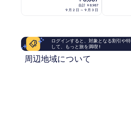
女
良
在
共
良
い、
合計 ￥8,987
共
の
用
い、
9 月 2 日 ～ 9 月 3 日
口
料
ド
用
口
コ
金
ミ
コ
ミ
ド
は
ト
ミ
49
ミ
￥8,087
リ
106
件
ー
件
件
ト
(6
ログインすると、対象となる割引や特
件
の
リ
人
して、もっと旅を満喫 !
の
口
部
口
ー
コ
周辺地域について
屋)
コ
ミ
(6
の
ミ
人
詳
細
部
屋)
の
す
べ
て
の
写