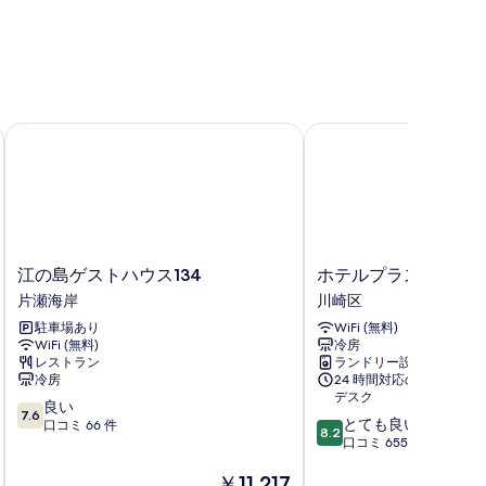
予
る
約
く
だ
さ
]
江の島ゲストハウス134
ホテルプラスホステル
]
女
性
専
用
江
ホ
江の島ゲストハウス134
ホテルプラスホステ
ド
の
テ
片瀬海岸
川崎区
ミ
島
ル
駐車場あり
WiFi (無料)
ゲ
プ
ト
WiFi (無料)
冷房
ス
ラ
レストラン
ランドリー設備
リ
)
ト
ス
冷房
24 時間対応のフロント
ハ
ホ
ー
デスク
10
良い
ウ
ス
7.6
10
とても良い
段
口コミ 66 件
ス
テ
8.2
段
口コミ 655 件
階
人
134
ル
階
中
片
東
部
現
￥11,217
中
7.6、