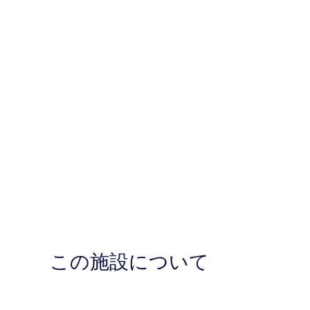
真
を
表
示
す
る
この施設について