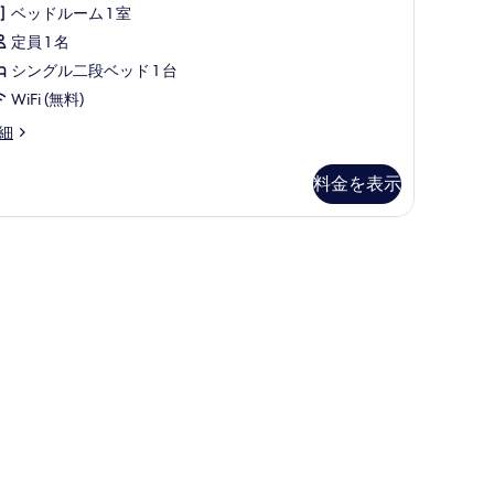
名
ブ
ベッドルーム 1 室
ご
ル
定員 1 名
予
ベ
シングル二段ベッド 1 台
約
ッ
WiFi (無料)
の
ド
複
細
場
台
合
料金を表示
の
は
す
人
室内)、WiFi (無料)、ベッドシーツ
無料)、ベッドシーツ
べ
数
て
分
の
の
写
お
真
部
を
屋
表
を
示
ご
す