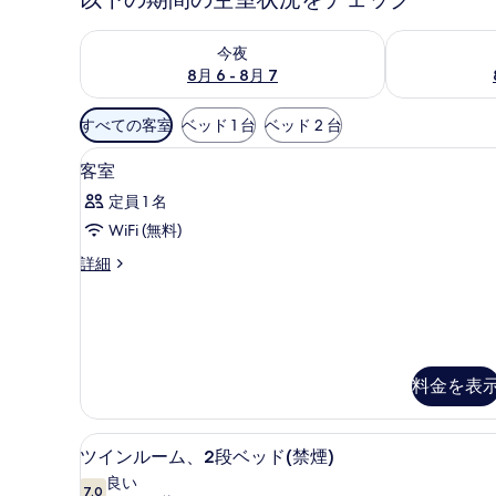
今夜 8月 6 - 8月 7 の空室状況をチェック
明日 8月 7 
今夜
8月 6 - 8月 7
利
すべての客室
ベッド 1 台
ベッド 2 台
用
セーフティボックス (室内)、Wi
客
可
2
客室
室
能
定員 1 名
な
の
WiFi (無料)
客
す
室
客
詳細
べ
室
の
て
の
絞
詳
の
り
細
写
込
み
料金を表
真
条
を
件
ツインルーム、2段ベッド(禁煙) 
ツ
表
2
ツインルーム、2段ベッド(禁煙)
イ
示
良い
7.0