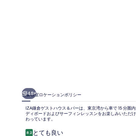
ト
ハ
ウ
ス
＆
バ
ー
の
写
真
48+
概要
客室
ロケーション
ポリシー
ギ
IZA鎌倉ゲストハウス＆バーは、東京湾から車で 15 分圏
ャ
ディボードおよびサーフィンレッスンをお楽しみいただけま
ラ
わっています。
リ
口
とても良い
8.2
10段階中8.2