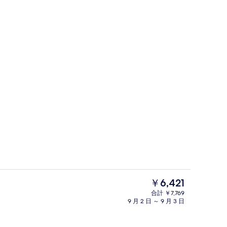
リビング エリア
現
￥6,421
在
合計 ￥7,769
の
9 月 2 日 ～ 9 月 3 日
リア
ロビー ラウンジ
料
金
は