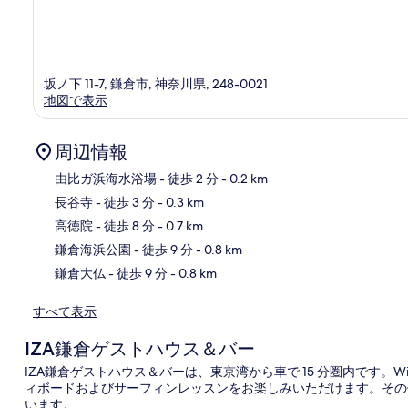
坂ノ下 11-7, 鎌倉市, 神奈川県, 248-0021
地図で表示
周辺情報
由比ガ浜海水浴場
- 徒歩 2 分
- 0.2 km
長谷寺
- 徒歩 3 分
- 0.3 km
地
高徳院
- 徒歩 8 分
- 0.7 km
鎌倉海浜公園
- 徒歩 9 分
- 0.8 km
鎌倉大仏
- 徒歩 9 分
- 0.8 km
すべて表示
IZA鎌倉ゲストハウス＆バー
IZA鎌倉ゲストハウス＆バーは、東京湾から車で 15 分圏内です。W
ィボードおよびサーフィンレッスンをお楽しみいただけます。その他
います。