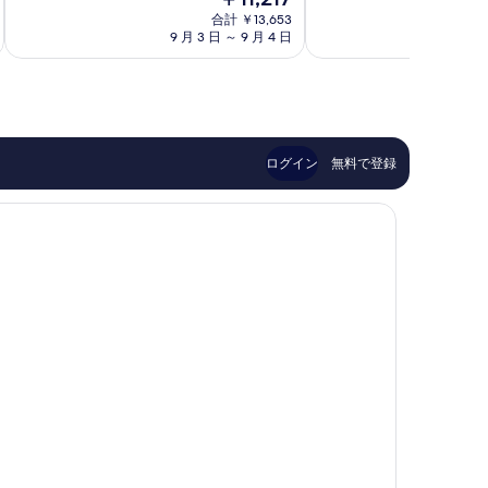
瀬
京
在
8.2、
)
良
海
合計 ￥13,653
川
の
と
い、
9 月 3 日 ～ 9 月 4 日
8 月
岸
崎
の
料
て
口
川
金
す
も
コ
崎
は
良
ミ
区
べ
￥11,217
い、
66
て
口
件
コ
件
の
ログイン
無料で登録
ミ
の
写
655
口
件
コ
真
件
ミ
を
の
口
表
コ
示
ミ
す
る