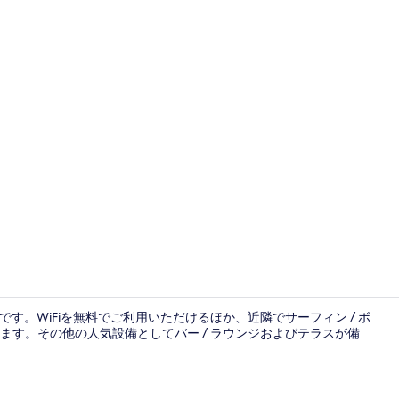
外観
内です。WiFiを無料でご利用いただけるほか、近隣でサーフィン / ボ
す。その他の人気設備としてバー / ラウンジおよびテラスが備
リビング エ