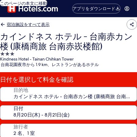
このページの本文に移動
アプリをダウンロード
宿泊施設をすべて表示
カインドネス ホテル - 台南赤カン
楼 (康橋商旅 台南赤崁楼館)
3.0
Kindness Hotel - Tainan Chihkan Tower
つ
台南花園夜市から 1.9 km、レストランがあるホテル
星
宿
日付を選択して料金を確認
泊
施
目的地
設
日付
旅行者