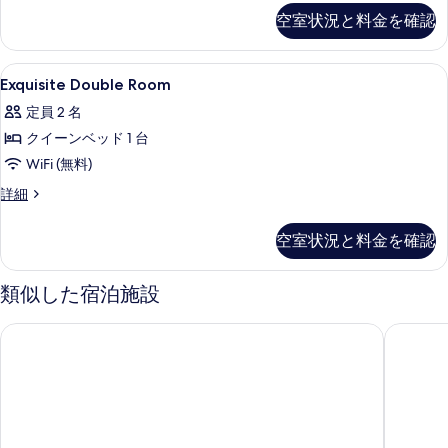
て
Room
空室状況と料金を確認
の
の
詳
写
細
Exquisite
羽毛の掛け布団、デスク、遮光カーテ
真
6
Exquisite Double Room
Double
を
定員 2 名
Room
表
クイーンベッド 1 台
の
示
WiFi (無料)
す
す
べ
Exquisite
詳細
る
Double
て
Room
空室状況と料金を確認
の
の
詳
写
細
類似した宿泊施設
真
を
カインドネス デイ ホテル (康橋慢旅)
カインドネ
表
示
す
る