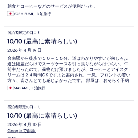
朝食とコーヒーなどのサービスが便利だった。
YOSHIFUMI、3 泊旅行
宿泊者限定の口コミ
10/10 (最高に素晴らしい)
2026 年 4 月 19 日
台南駅から徒歩で１０～１５分、道はわかりやすいが何しろ歩
道は段差だらけでスーツケースを引っ張りながらはつらい。午
前中だったので、荷物だけ預けましたが、コーヒーとアイスク
リームは２４時間OKですよと案内され、一息。フロントの若い
方々、皆さんとても感じよかったです。 部屋は、おそらく予約
していた部屋より一つアップしてくださったようで、広々とし
MASAMI、1 泊旅行
た部屋で、バスタブ付き、清潔で快適でした。１泊だけなのが
もったいない感じ。 そしてびっくりしたのは、夕食ビュッフェ
が付いていること。それも、ハイネケンの生ビール飲み放題。
宿泊者限定の口コミ
料理も色々種類あり、美味しかったです。 無料のランドリーも
あり助かりました。 次、台南に来ることがありましたら、また
10/10 (最高に素晴らしい)
是非利用したいと思います。
2026 年 4 月 10 日
Google で翻訳