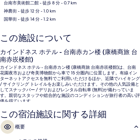
台南市美術館二館
- 徒歩 8 分
- 0.7 km
神農街
- 徒歩 12 分
- 1.0 km
国華街
- 徒歩 14 分
- 1.2 km
この施設について
カインドネス ホテル - 台南赤カン楼 (康橋商旅 台
南赤崁楼館)
カインドネス ホテル - 台南赤カン楼 (康橋商旅 台南赤崁楼館)は、台南
花園夜市および奇美博物館から車で 15 分圏内に位置します。有線イン
ターネットアクセスを無料でご利用いただけるほか、近隣でハイキング
/ サイクリング トレイルをお楽しみいただけます。その他の人気設備と
してスナックバー / デリおよびレンタル自転車 (無料)が備わっていま
す。親切なスタッフや総合的な施設のコンディションが旅行者の高い評
価を得ています。
この宿泊施設に関する詳細
概要