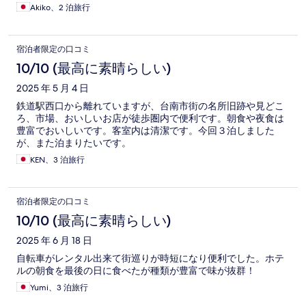
はビールも無料でいただけたのでゆっくり楽しめました。 無料
Akiko、2 泊旅行
のランドリーも良かったです。 冷房の効きは悪くないのです
が、部屋にいない時は電源が切れてしまうのか部屋に戻った時
暑かったです。 全体的に良いホテルです。
宿泊者限定の口コミ
10/10 (最高に素晴らしい)
2025 年 5 月 4 日
鉄道駅西口から離れていますが、台南市街の名所旧跡や見どこ
ろ、市場、おいしいお店が徒歩圏内で便利です。朝食や夜食は
豊富でおいしいです。客室内は清潔です。今回３泊しました
が、また泊まりたいです。
KEN、3 泊旅行
宿泊者限定の口コミ
10/10 (最高に素晴らしい)
2025 年 6 月 18 日
自転車がレンタル出来て街巡りが時短になり便利でした。ホテ
ルの朝食を最後の日に食べたが種類が豊富で味が抜群！
Yumi、3 泊旅行