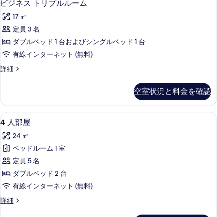
8
ブ
ビジネス トリプルルーム
の
ジ
ル
す
17 ㎡
ル
ネ
ー
べ
定員 3 名
ス
ム
て
ダブルベッド 1 台およびシングルベッド 1 台
の
ト
詳
の
有線インターネット (無料)
リ
細
写
ビ
詳細
プ
ジ
真
ル
ネ
空室状況と料金を確認
を
ス
ル
ト
表
ー
リ
4
4 人部屋 | 羽毛の掛け布団、デスク
示
7
プ
4 人部屋
ム
人
ル
す
の
24 ㎡
ル
部
る
ー
す
ベッドルーム 1 室
屋
ム
べ
定員 5 名
の
の
詳
て
ダブルベッド 2 台
す
細
の
有線インターネット (無料)
べ
写
4
詳細
て
人
真
の