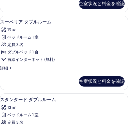
部
空室状況と料金を確認
を
屋
写
の
表
真
詳
スーペリア ダブルルーム | 羽毛の
ス
示
7
細
を
スーペリア ダブルルーム
ー
す
表
19 ㎡
ペ
る
示
ベッドルーム 1 室
リ
す
定員 3 名
ア
る
ダブルベッド 1 台
ダ
有線インターネット (無料)
ブ
ス
詳細
ル
ー
ル
ペ
空室状況と料金を確認
リ
ー
ア
ム
ダ
スタンダード ダブルルーム | 羽毛
ス
4
ブ
スタンダード ダブルルーム
の
タ
ル
す
13 ㎡
ル
ン
ー
べ
ベッドルーム 1 室
ダ
ム
て
定員 3 名
の
ー