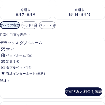
ー
今週末 8月 7 - 8月 9 の空室状況をチェック
来週末 8月 14 - 8月 16 の
今週末
来週末
8月 7 - 8月 9
8月 14 - 8月 16
利
すべての客室
ベッド 1 台
ベッド 2 台
用
可
11 室中 11 室を表示中
能
デラックス ダブルルーム | 羽毛の
デ
7
デラックス ダブルルーム
な
ラ
客
20 ㎡
ッ
室
ベッドルーム 1 室
ク
の
定員 3 名
ス
絞
ダブルベッド 1 台
り
ダ
有線インターネット (無料)
込
ブ
み
デ
詳細
ル
ラ
条
ル
ッ
件
空室状況と料金を確認
ク
ー
ス
ム
ダ
ビジネス トリプルルーム | 羽毛の
ビ