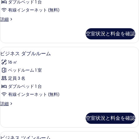
詳
の
ダブルベッド 1 台
ド
細
写
有線インターネット (無料)
ダ
真
ス
詳細
ブ
タ
を
ル
ン
空室状況と料金を確認
表
ダ
ル
ー
示
ー
ド
ビジネス ダブルルーム | 羽毛の掛
ビ
す
5
ダ
ビジネス ダブルルーム
ム
ジ
ブ
る
の
16 ㎡
ル
ネ
ル
す
ベッドルーム 1 室
ス
ー
べ
定員 3 名
ム
ダ
の
て
ダブルベッド 1 台
ブ
詳
の
有線インターネット (無料)
細
ル
写
ビ
詳細
ル
ジ
真
ー
ネ
空室状況と料金を確認
を
ス
ム
ダ
表
の
ブ
ビジネス ツインルーム | 羽毛の掛
ビ
示
6
ル
ビジネス ツインルーム