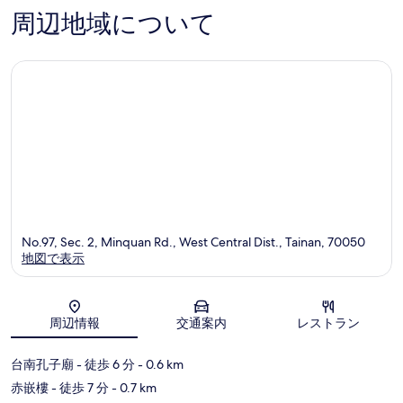
台
件
576
周辺地域について
南
件
件
市
の
件
中
口
の
心
コ
口
ミ
コ
ミ
No.97, Sec. 2, Minquan Rd., West Central Dist., Tainan, 70050
地図で表示
地図
周辺情報
交通案内
レストラン
台南孔子廟
- 徒歩 6 分
- 0.6 km
赤嵌樓
- 徒歩 7 分
- 0.7 km