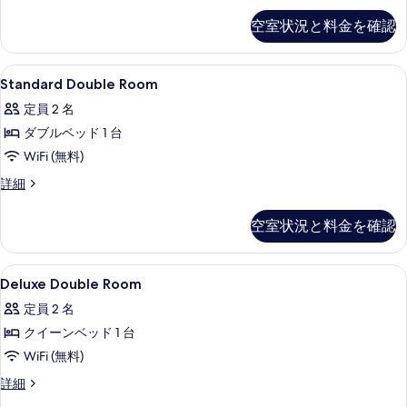
表
ル
ー
空室状況と料金を確認
示
ト
ー
ト
す
ム
リ
Standard
羽毛の掛け布団、デスク、遮光カーテ
る
4
プ
Standard Double Room
の
Double
ル
す
定員 2 名
ル
Room
ー
べ
ダブルベッド 1 台
の
ム
て
WiFi (無料)
す
の
詳
の
べ
Standard
詳細
細
Double
写
て
Room
空室状況と料金を確認
真
の
の
詳
を
写
細
Deluxe
羽毛の掛け布団、デスク、遮光カーテ
表
真
7
Deluxe Double Room
Double
示
を
定員 2 名
Room
す
表
クイーンベッド 1 台
の
る
示
WiFi (無料)
す
す
べ
Deluxe
詳細
る
Double