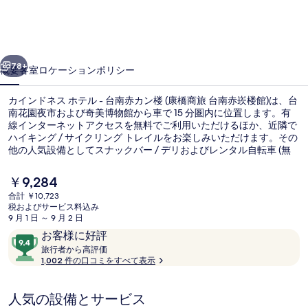
ス
ホ
前へ
次へ
テ
78+
概要
客室
ロケーション
ポリシー
ル
カインドネス ホテル - 台南赤カン楼 (康橋商旅 台南赤崁楼館)は、台
-
南花園夜市および奇美博物館から車で 15 分圏内に位置します。有
台
線インターネットアクセスを無料でご利用いただけるほか、近隣で
ハイキング / サイクリング トレイルをお楽しみいただけます。その
南
他の人気設備としてスナックバー / デリおよびレンタル自転車 (無
料)が備わっています。親切なスタッフや総合的な施設のコンディシ
赤
ョンが旅行者の高い評価を得ています。
現
￥9,284
カ
在
合計 ￥10,723
の
税およびサービス料込み
ン
4 人部屋 | リビング エリア | 47 イ
料
9 月 1 日 ～ 9 月 2 日
金
口
10
楼
お客様に好評
は
コ
旅
段
旅行者から高評価
￥9,284
(康
行
1,002 件の口コミをすべて表示
ミ
階
で
者
す
橋
中
か
9.4、
人気の設備とサービス
ら
商