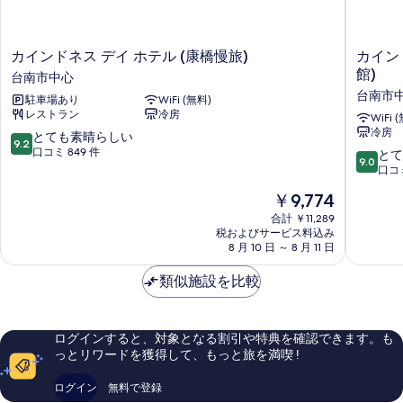
カ
カ
カインドネス デイ ホテル (康橋慢旅)
カイン
イ
イ
館)
台南市中心
ン
ン
台南市
駐車場あり
WiFi (無料)
ド
ド
レストラン
冷房
ネ
ネ
WiFi 
冷房
ス
ス
10
とても素晴らしい
9.2
デ
ホ
段
口コミ 849 件
10
とて
9.0
イ
テ
階
段
口コミ
ホ
ル
中
階
現
￥9,774
テ
ミ
9.2、
中
在
ル
ン
と
9.0、
合計 ￥11,289
の
(康
シ
て
税およびサービス料込み
と
料
橋
8 月 10 日 ～ 8 月 11 日
ェ
も
て
金
慢
ン
素
も
は
旅)
類似施設を比較
(康
晴
素
￥9,774
台
橋
ら
晴
南
商
し
ら
市
旅
い、
し
ログインすると、対象となる割引や特典を確認できます。も
中
-
口
い、
っとリワードを獲得して、もっと旅を満喫 !
心
民
コ
口
生
ミ
コ
ログイン
無料で登録
館)
849
ミ