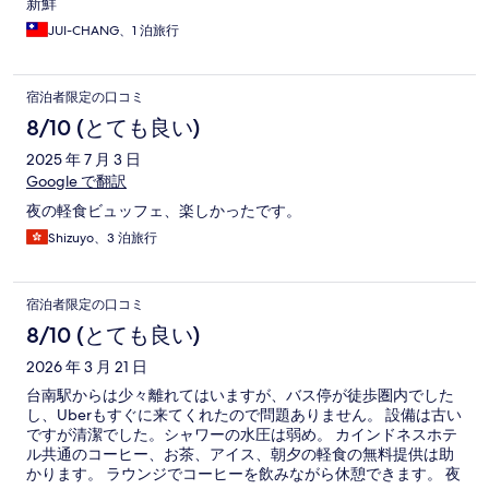
新鮮
JUI-CHANG、1 泊旅行
宿泊者限定の口コミ
8/10 (とても良い)
2025 年 7 月 3 日
Google で翻訳
夜の軽食ビュッフェ、楽しかったです。
Shizuyo、3 泊旅行
宿泊者限定の口コミ
8/10 (とても良い)
2026 年 3 月 21 日
台南駅からは少々離れてはいますが、バス停が徒歩圏内でした
し、Uberもすぐに来てくれたので問題ありません。 設備は古い
ですが清潔でした。シャワーの水圧は弱め。 カインドネスホテ
ル共通のコーヒー、お茶、アイス、朝夕の軽食の無料提供は助
かります。 ラウンジでコーヒーを飲みながら休憩できます。 夜