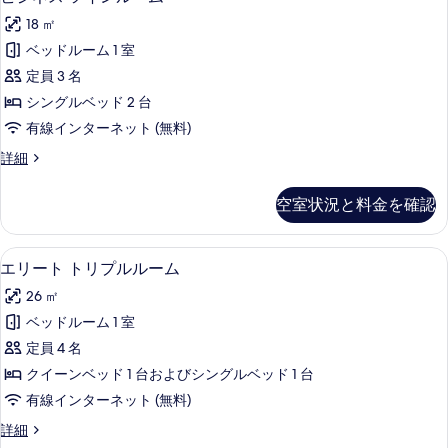
す
ジ
ル
す
べ
18 ㎡
ー
ネ
る
ム
て
ベッドルーム 1 室
ス
の
の
定員 3 名
詳
ツ
細
写
シングルベッド 2 台
イ
真
有線インターネット (無料)
ン
を
ビ
詳細
ル
ジ
表
ー
ネ
空室状況と料金を確認
示
ス
ム
ツ
す
の
イ
エリート トリプルルーム | 羽毛の
エ
る
9
ン
エリート トリプルルーム
す
リ
ル
べ
26 ㎡
ー
ー
ム
て
ベッドルーム 1 室
ト
の
の
定員 4 名
詳
ト
細
写
クイーンベッド 1 台およびシングルベッド 1 台
リ
真
有線インターネット (無料)
プ
を
エ
詳細
ル
リ