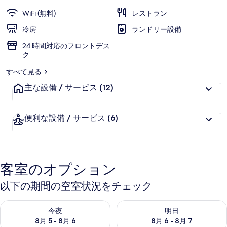
お
高
評
旅
客
WiFi (無料)
レストラン
価
様
台
冷房
ランドリー設備
に
南
24 時間対応のフロントデス
好
ク
評
赤
件
すべて見る
崁
の
主な設備 / サービス
(12)
口
楼
コ
館)
ミ
便利な設備 / サービス
(6)
の
写
真
客室のオプション
ギ
以下の期間の空室状況をチェック
ャ
今夜 8月 5 - 8月 6 の空室状況をチェック
明日 8月 6 - 8月 7 の空室
ラ
今夜
明日
8月 5 - 8月 6
8月 6 - 8月 7
リ