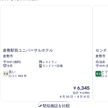
す
の
禁
倉敷駅前ユニバーサルホテル
センチュ
べ
す
煙
の
て
べ
詳
の
て
細
写
の
真
写
を
真
表
を
倉
セ
倉敷駅前ユニバーサルホテル
センチ
示
表
敷
ン
倉敷市
倉敷市
す
示
駅
チ
WiFi (無料)
レストラン
温泉
前
ュ
る
す
冷房
ランドリー設備
WiFi 
ユ
リ
る
ニ
オ
10
10
良い
とて
7.4
8.2
バ
ン
段
段
口コミ 553 件
口コミ
ー
ホ
階
階
サ
テ
中
中
現
￥6,345
ル
ル
7.4、
8.2、
在
ホ
合計 ￥6,980
＆
良
と
の
8 月 30 日 ～ 8 月 31 日
テ
ス
い、
て
料
ル
パ
口
も
金
類似施設を比較
倉
倉
コ
良