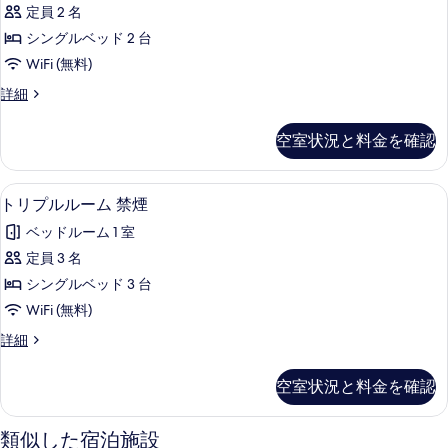
ン
煙、
定員 2 名
ブ
ル
セ
シングルベッド 2 台
ル
ミ
ー
ダ
WiFi (無料)
ベ
ム
ブ
ツ
詳細
ッ
ル
（禁
イ
ベ
ド
煙）
ン
ッ
空室状況と料金を確認
1
ル
ド
の
ー
台
1
す
ム
台
トリプルルーム 禁煙 | 羽毛の掛け布団、
ト
＋
13
（禁
トリプルルーム 禁煙
べ
＋
リ
煙）
シ
シ
て
ベッドルーム 1 室
の
ン
プ
ン
詳
の
定員 3 名
グ
ル
細
グ
ル
写
シングルベッド 3 台
ル
ベ
ル
真
WiFi (無料)
ッ
ー
ベ
ド
を
ト
詳細
ム
1
ッ
リ
表
台）
禁
プ
ド
空室状況と料金を確認
の
示
ル
煙
1
詳
ル
す
細
の
台）
ー
類似した宿泊施設
る
ム