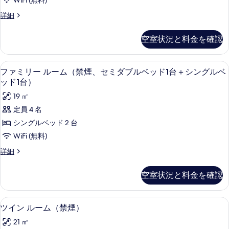
WiFi (無料)
写
ル
す
の
セ
詳細
真
詳
ー
べ
ミ
細
を
ム
ダ
て
空室状況と料金を確認
ブ
表
（禁
の
ル
示
煙）
ル
写
ファミリー ルーム（禁煙、セミダブルベッ
フ
13
ー
す
ファミリー ルーム（禁煙、セミダブルベッド1台＋シングルベ
の
真
ァ
ム
ッド1台）
る
す
を
（禁
ミ
19 ㎡
煙）
べ
表
リ
の
定員 4 名
て
示
詳
ー
シングルベッド 2 台
細
の
す
ル
WiFi (無料)
写
る
ー
フ
詳細
真
ム
ァ
を
ミ
（禁
空室状況と料金を確認
リ
表
煙、
ー
示
ル
セ
ツイン ルーム（禁煙） | 羽毛の掛け布団
ツ
す
14
ー
ツイン ルーム（禁煙）
ミ
イ
ム
る
21 ㎡
（禁
ダ