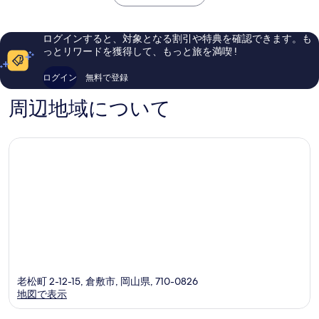
は
敷
敷
ミ
い、
￥6,345
市
倉
553
口
敷
件
コ
ログインすると、対象となる割引や特典を確認できます。も
市
件
ミ
っとリワードを獲得して、もっと旅を満喫 !
の
1,004
口
件
ログイン
無料で登録
コ
件
ミ
の
周辺地域について
口
コ
ミ
老松町 2-12-15, 倉敷市, 岡山県, 710-0826
地図で表示