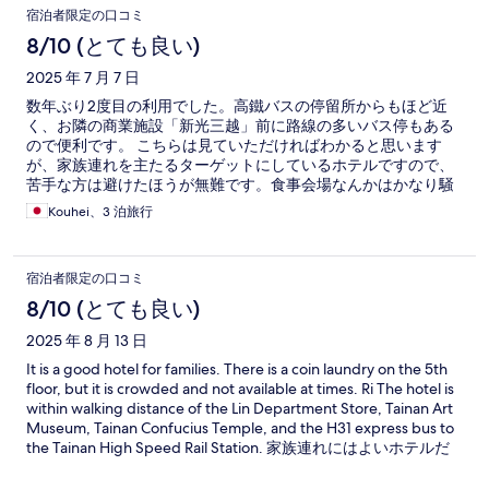
宿泊者限定の口コミ
8/10 (とても良い)
2025 年 7 月 7 日
数年ぶり2度目の利用でした。高鐵バスの停留所からもほど近
く、お隣の商業施設「新光三越」前に路線の多いバス停もある
ので便利です。 こちらは見ていただければわかると思います
が、家族連れを主たるターゲットにしているホテルですので、
苦手な方は避けたほうが無難です。食事会場なんかはかなり騒
がしい(笑) 設備的にはランドリールームがあるので暑い台南の
Kouhei、3 泊旅行
街歩きで汗に濡れた衣類を毎日洗濯できるのはとても助かりま
す。また、スタッフの皆さんもとても親切で安心して宿泊でき
ます。
宿泊者限定の口コミ
8/10 (とても良い)
2025 年 8 月 13 日
It is a good hotel for families. There is a coin laundry on the 5th
floor, but it is crowded and not available at times. Ri The hotel is
within walking distance of the Lin Department Store, Tainan Art
Museum, Tainan Confucius Temple, and the H31 express bus to
the Tainan High Speed Rail Station. 家族連れにはよいホテルだ
と思います。 5階にコインランドリーがありますが、混んでい
て使えない時間帯があります。林百貨デパートや臺南市美術