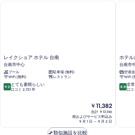
レイクショア ホテル 台南
ホテル台
を
表
示
す
る
レ
ホ
レイクショア ホテル 台南
ホテル
イ
テ
台南市中心
台南市
ク
ル
プール
駐車場 (無料)
空港送
シ
台
WiFi (無料)
レストラン
WiFi 
ョ
南
ア
(台
10
10
とても素晴らしい
非常
9.2
8.8
ホ
南
段
段
口コミ 2,721 件
口コミ
テ
大
階
階
ル
飯
中
中
現
￥11,382
台
店)
9.2、
8.8、
在
南
台
と
非
合計 ￥13,146
の
台
南
て
常
税およびサービス料込み
料
南
9 月 1 日 ～ 9 月 2 日
市
も
に
金
市
中
素
良
は
中
類似施設を比較
心
晴
い、