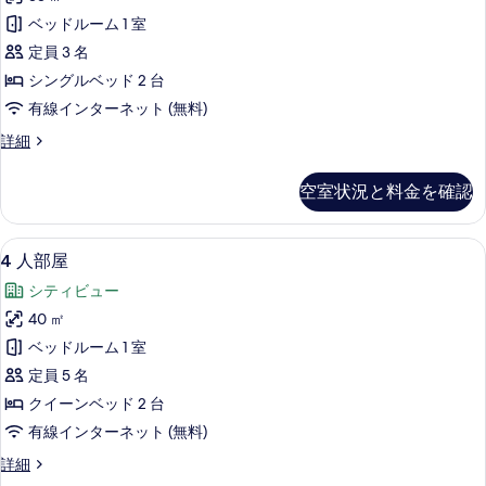
ォ
ー
て
ベッドルーム 1 室
ム
ー
の
の
定員 3 名
ト
詳
写
シングルベッド 2 台
細
ツ
真
有線インターネット (無料)
イ
を
コ
詳細
ン
ン
表
ル
フ
空室状況と料金を確認
示
ォ
ー
ー
す
ム
ト
4
4 人部屋 | 羽毛の掛け布団、セーフテ
る
3
ツ
4 人部屋
の
人
イ
す
シティビュー
ン
部
ル
べ
40 ㎡
屋
ー
て
ベッドルーム 1 室
ム
の
の
の
定員 5 名
す
詳
写
クイーンベッド 2 台
細
べ
真
有線インターネット (無料)
て
を
4
詳細
の
人