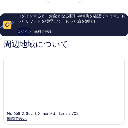
￥11,382
心
ら
口
し
コ
い、
ミ
ログインすると、対象となる割引や特典を確認できます。も
口
1,002
っとリワードを獲得して、もっと旅を満喫 !
コ
件
ミ
件
ログイン
無料で登録
2,721
の
件
口
周辺地域について
件
コ
の
ミ
口
コ
ミ
No.658-2, Sec. 1, Ximen Rd., Tainan, 702
地図で表示