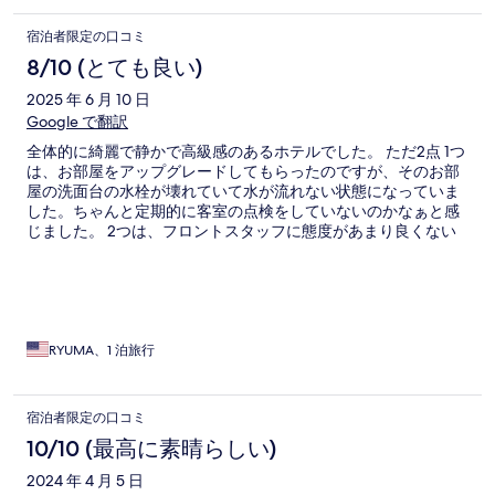
宿泊者限定の口コミ
8/10 (とても良い)
2025 年 6 月 10 日
Google で翻訳
全体的に綺麗で静かで高級感のあるホテルでした。 ただ2点 1つ
は、お部屋をアップグレードしてもらったのですが、そのお部
屋の洗面台の水栓が壊れていて水が流れない状態になっていま
した。ちゃんと定期的に客室の点検をしていないのかなぁと感
じました。 2つは、フロントスタッフに態度があまり良くない
人がいます。チェックインを担当してくれた方は非常に丁寧で
いいと思ったのですが、チェックアウトの後に部屋に忘れ物を
した際に対応してくださったスタッフの方は一度も目が合わ
ず、ホテルのラグジュアリーな雰囲気を壊してしまうような態
度でうぃた。それが台湾クオリティなのかと言われればそれま
でですが、改善の余地はあるかと…。 それを差し引いても、快
RYUMA、1 泊旅行
適には過ごせました。ありがとうございました。
宿泊者限定の口コミ
10/10 (最高に素晴らしい)
2024 年 4 月 5 日