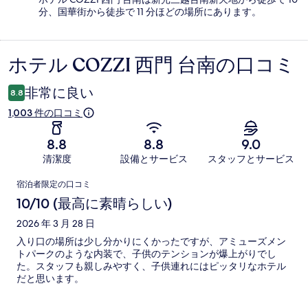
分、国華街から徒歩で 11 分ほどの場所にあります。
ホテル COZZI 西門 台南の口コミ
口
コ
非常に良い
8.8
ミ
1,003 件の口コミ
8.8
8.8
9.0
清潔度
設備とサービス
スタッフとサービス
口
宿泊者限定の口コミ
コ
10/10 (最高に素晴らしい)
ミ
2026 年 3 月 28 日
入り口の場所は少し分かりにくかったですが、アミューズメン
トパークのような内装で、子供のテンションが爆上がりでし
た。スタッフも親しみやすく、子供連れにはピッタリなホテル
だと思います。