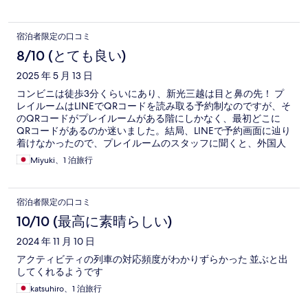
宿泊者限定の口コミ
8/10 (とても良い)
2025 年 5 月 13 日
コンビニは徒歩3分くらいにあり、新光三越は目と鼻の先！ プ
レイルームはLINEでQRコードを読み取る予約制なのですが、そ
のQRコードがプレイルームがある階にしかなく、最初どこに
QRコードがあるのか迷いました。結局、LINEで予約画面に辿り
着けなかったので、プレイルームのスタッフに聞くと、外国人
で説明が面倒だからか、予約なしでプレイルームを使用できま
Miyuki、1 泊旅行
した。予約制というけど、その辺はゆるいです。 外国人宿泊者
は少ない印象です。日本語対応スタッフがいるのかもしれませ
んが、私が宿泊した時は不在で、英語対応でした。 あとは、浴
宿泊者限定の口コミ
槽のレバーがポロッと外れましたが、すぐ元に戻せました(笑)
台湾国内の別の宿泊施設でも水場の設備不良は経験済みなの
10/10 (最高に素晴らしい)
で、(日本ではほとんど有り得ない話ですが)あるある体験として
2024 年 11 月 10 日
対処しました。 部屋は広くて、テレビも大きく、快適に過ごせ
ました！
アクティビティの列車の対応頻度がわかりずらかった 並ぶと出
してくれるようです
katsuhiro、1 泊旅行