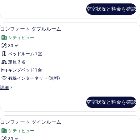
す
す
Cozzi
べ
空室状況と料金を確認
Quadruple
る
て
Room
の
の
コンフォート ダブルルーム | 羽毛の
コ
5
詳
コンフォート ダブルルーム
写
ン
細
シティビュー
真
フ
33 ㎡
を
ォ
ベッドルーム 1 室
表
ー
定員 3 名
示
ト
キングベッド 1 台
す
ダ
有線インターネット (無料)
る
ブ
コ
詳細
ル
ン
ル
フ
空室状況と料金を確認
ォ
ー
ー
ム
ト
コンフォート ツインルーム | 羽毛の
コ
4
ダ
コンフォート ツインルーム
の
ン
ブ
す
シティビュー
ル
フ
ル
べ
33 ㎡