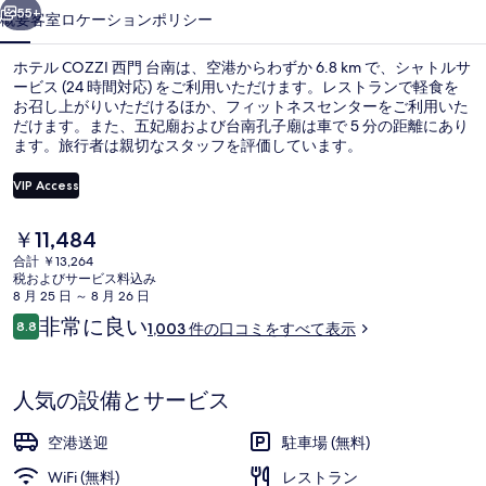
南
55+
概要
客室
ロケーション
ポリシー
の
ホテル COZZI 西門 台南は、空港からわずか 6.8 km で、シャトルサ
写
ービス (24 時間対応) をご利用いただけます。レストランで軽食を
真
お召し上がりいただけるほか、フィットネスセンターをご利用いた
だけます。また、五妃廟および台南孔子廟は車で 5 分の距離にあり
ギ
ます。旅行者は親切なスタッフを評価しています。
ャ
VIP Access
ラ
現
￥11,484
リ
外観
在
合計 ￥13,264
の
ー
税およびサービス料込み
料
8 月 25 日 ～ 8 月 26 日
金
口
非常に良い
8.8
1,003 件の口コミをすべて表示
は
10段階中8.8
コ
￥11,484
ミ
で
す
人気の設備とサービス
空港送迎
駐車場 (無料)
WiFi (無料)
レストラン