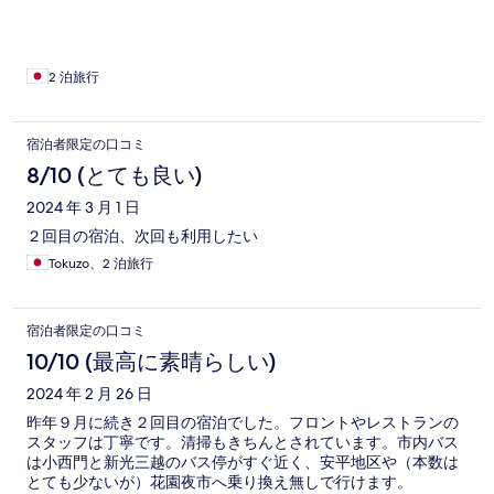
館、台南孔子廟なども歩いていける距離で、高鉄台南站へ行く
高速バスH31のバス停も近いので、台南観光には便利よいとこ
です。
2 泊旅行
宿泊者限定の口コミ
8/10 (とても良い)
2024 年 3 月 1 日
２回目の宿泊、次回も利用したい
Tokuzo、2 泊旅行
宿泊者限定の口コミ
10/10 (最高に素晴らしい)
2024 年 2 月 26 日
昨年９月に続き２回目の宿泊でした。フロントやレストランの
スタッフは丁寧です。清掃もきちんとされています。市内バス
は小西門と新光三越のバス停がすぐ近く、安平地区や（本数は
とても少ないが）花園夜市へ乗り換え無しで行けます。