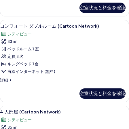
表
写
部
空室状況と料金を確認
示
屋
真
の
す
を
詳
コンフォート ダブルルーム (Cartoon
コ
る
11
細
表
コンフォート ダブルルーム (Cartoon Network)
ン
示
シティビュー
フ
す
33 ㎡
ォ
る
ベッドルーム 1 室
ー
定員 3 名
ト
キングベッド 1 台
ダ
有線インターネット (無料)
ブ
コ
詳細
ル
ン
ル
フ
空室状況と料金を確認
ォ
ー
ー
ム
ト
4
4 人部屋 (Cartoon Network)
11
ダ
4 人部屋 (Cartoon Network)
(Cartoon
人
ブ
Network)
シティビュー
ル
部
の
ル
35 ㎡