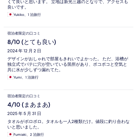
くて良いと思います。 立地は新光三越のとなりで、アクセスも
良いです。
Yukiko、1 泊旅行
宿泊者限定の口コミ
8/10 (とても良い)
2024 年 12 月 2 日
デザインがおしゃれで部屋もきれいでよかった。 ただ、浴槽が
独立式でパテに穴が空いている箇所があり、ポコポコと空気と
共に水が少しずつ漏れてた。
Yumi、1 泊旅行
宿泊者限定の口コミ
4/10 (まあまあ)
2025 年 5 月 31 日
タオルがボロボロ。タオルも一人2種類だけ。値段に釣り合わな
いと思いました。
Fumiaki、2 泊旅行