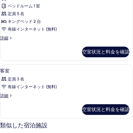
屋
ー
す
ベッドルーム 1 室
ム
(Cartoon
べ
(Cartoon
定員 5 名
Network)
Network)
て
キングベッド 2 台
の
の
の
有線インターネット (無料)
詳
す
細
写
べ
4
詳細
真
人
て
部
を
空室状況と料金を確認
の
屋
表
(Cartoon
写
Network)
示
羽毛の掛け布団、セーフティボックス 
客
真
9
の
客室
す
室
詳
を
定員 3 名
細
る
の
表
有線インターネット (無料)
す
示
客
詳細
べ
す
室
て
の
る
空室状況と料金を確認
詳
の
細
写
類似した宿泊施設
真