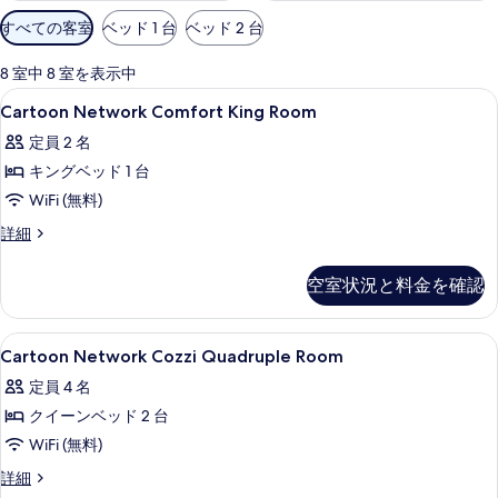
利
すべての客室
ベッド 1 台
ベッド 2 台
用
可
8 室中 8 室を表示中
能
Cartoon
羽毛の掛け布団、セーフティボックス 
11
Cartoon Network Comfort King Room
な
Network
客
定員 2 名
Comfort
室
キングベッド 1 台
King
の
Room
WiFi (無料)
絞
の
Cartoon
詳細
り
Network
す
込
Comfort
べ
空室状況と料金を確認
み
King
条
て
Room
の
件
の
Cartoon
羽毛の掛け布団、セーフティボックス 
10
詳
Cartoon Network Cozzi Quadruple Room
Network
写
細
定員 4 名
Cozzi
真
クイーンベッド 2 台
Quadruple
を
Room
WiFi (無料)
表
の
Cartoon
詳細
示
Network