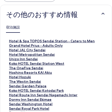
その他のおすすめ情報
宿泊施設
H
Hotel & Spa TOPOS Sendai Station - Caters to Men
o
G
Grand Hotel Prius - Adults Only
t
r
H
Hotel JAL City Sendai
e
a
o
H
Hotel Metropolitan Sendai
l
n
t
o
U
Unizo Inn Sendai
&
d
e
t
n
K
Koko HOTEL Sendai Station West
S
H
l
e
i
o
T
The OneFive Sendai
p
o
J
l
z
k
h
H
Hoshino Resorts KAI Akiu
a
t
A
M
o
o
e
o
H
Hotel Hozuki
T
e
L
e
I
H
O
s
o
T
The Westin Sendai
O
l
C
t
n
O
n
h
t
h
S
Sendai Garden Palace
P
P
i
r
n
T
e
i
e
e
e
K
Koko HOTEL Sendai Kotodai Park
O
r
t
o
S
E
F
n
l
W
n
o
H
Hotel Route Inn Sendai Nagamachi Inter
S
i
y
p
e
L
i
o
H
e
d
k
o
D
Dormy Inn Sendai Ekimae
S
u
S
o
n
S
v
R
o
s
a
o
t
o
S
Sendai Washington Hotel
e
s
e
l
d
e
e
e
z
t
i
H
e
r
e
S
Sendai Royal Park Hotel