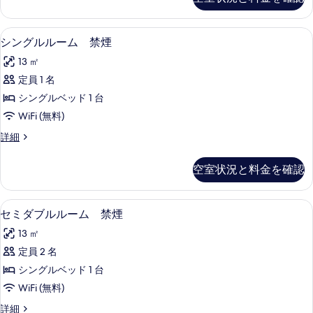
真
詳
の
細
を
写
シングルルーム 禁煙 | デスク、遮光カー
シ
表
2
シングルルーム 禁煙
真
ン
示
を
13 ㎡
グ
す
表
定員 1 名
ル
る
示
シングルベッド 1 台
ル
す
WiFi (無料)
ー
る
シ
詳細
ム
ン
禁
グ
空室状況と料金を確認
ル
煙
ル
の
ー
セミダブルルーム 禁煙 | デスク、遮光カ
セ
2
ム
セミダブルルーム 禁煙
す
ミ
禁
べ
13 ㎡
煙
ダ
の
て
定員 2 名
ブ
詳
の
シングルベッド 1 台
細
ル
写
WiFi (無料)
ル
真
セ
詳細