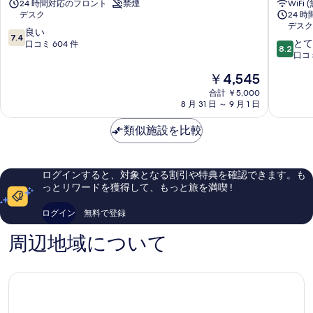
24 時間対応のフロント
禁煙
WiFi 
定
ア
デスク
24 
禅
ワ
デスク
寺
ー
10
良い
7.4
10
青
ズ
とて
段
口コミ 604 件
8.2
段
葉
仙
口コミ
階
階
区
台
中
現
￥4,545
中
青
7.4、
在
8.2、
合計 ￥5,000
葉
良
の
8 月 31 日 ～ 9 月 1 日
と
区
い、
料
て
口
金
類似施設を比較
も
コ
は
良
ミ
￥4,545
い、
604
口
件
ログインすると、対象となる割引や特典を確認できます。も
コ
件
っとリワードを獲得して、もっと旅を満喫 !
ミ
の
1,000
口
ログイン
無料で登録
件
コ
件
ミ
周辺地域について
の
口
コ
ミ