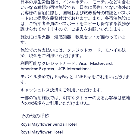
日本の厚生労働省は、インやホテル、モーテルなどを含む
いかなる種類の宿泊施設でも、日本に​居住してない海外の
お客様の宿泊に際し、国籍および旅券番号の確認とパスポ
ートのご提示を義務付け​ております。また、各宿泊施設に
は、ご宿泊者全員のパスポートをコピーし保存する義務が
課せられておりますの​で、ご協力をお願いいたします。
施設には消火器、煙感知器、救急セットが備わっていま
す。
施設でのお支払いには、クレジットカード、モバイル決
済、現金をご利用いただけます。
利用可能なクレジットカード : Visa、Mastercard、
American Express、JCB International
モバイル決済では PayPay と LINE Pay をご利用いただけま
す。
キャッシュレス決済をご利用いただけます。
一部の宿泊施設では、刺青やタトゥーのあるお客様は敷地
内の大浴場をご利用いただけません。
その他の呼称
Royal Mayflower Sendai Hotel
Royal Mayflower Hotel