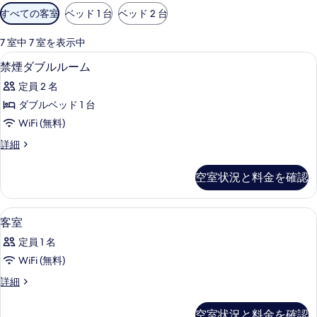
利
すべての客室
ベッド 1 台
ベッド 2 台
用
可
7 室中 7 室を表示中
能
デスク、遮光カーテン、アイロン / アイロ
禁
1
禁煙ダブルルーム
な
煙
客
定員 2 名
ダ
室
ダブルベッド 1 台
ブ
の
WiFi (無料)
ル
絞
禁
詳細
り
ル
煙
込
ー
ダ
空室状況と料金を確認
み
ブ
ム
条
ル
の
ル
件
デスク、遮光カーテン、アイロン / アイロ
客
1
ー
客室
す
室
ム
べ
定員 1 名
の
の
詳
て
WiFi (無料)
す
細
の
客
詳細
べ
室
写
て
の
空室状況と料金を確認