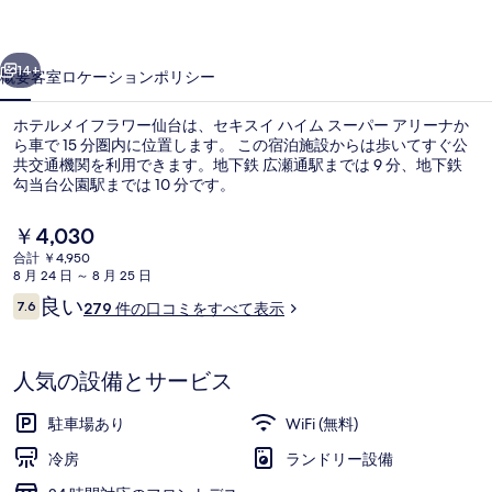
ラ
前へ
次へ
ワ
14+
概要
客室
ロケーション
ポリシー
ー
ホテルメイフラワー仙台は、セキスイ ハイム スーパー アリーナか
仙
ら車で 15 分圏内に位置します。 この宿泊施設からは歩いてすぐ公
共交通機関を利用できます。地下鉄 広瀬通駅までは 9 分、地下鉄
台
勾当台公園駅までは 10 分です。
の
現
￥4,030
写
在
合計 ￥4,950
の
真
8 月 24 日 ～ 8 月 25 日
料
口
良い
7.6
ロビー
ギ
279 件の口コミをすべて表示
金
10段階中7.6
コ
は
ャ
ミ
￥4,030
で
人気の設備とサービス
ラ
す
リ
駐車場あり
WiFi (無料)
ー
冷房
ランドリー設備