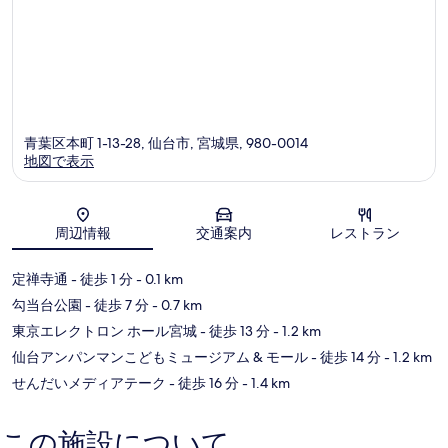
青葉区本町 1-13-28, 仙台市, 宮城県, 980-0014
地図で表示
地図
周辺情報
交通案内
レストラン
定禅寺通
- 徒歩 1 分
- 0.1 km
勾当台公園
- 徒歩 7 分
- 0.7 km
東京エレクトロン ホール宮城
- 徒歩 13 分
- 1.2 km
仙台アンパンマンこどもミュージアム & モール
- 徒歩 14 分
- 1.2 km
せんだいメディアテーク
- 徒歩 16 分
- 1.4 km
この施設について