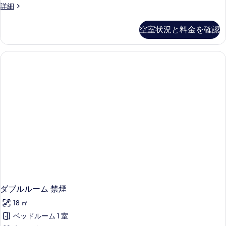
真
禁
詳細
ル
煙
を
ー
ツ
空室状況と料金を確認
表
イ
ム
ン
示
の
ル
す
ー
す
ム
る
べ
の
詳
て
細
の
写
真
を
表
示
す
ダブルルーム 禁煙
る
18 ㎡
ベッドルーム 1 室