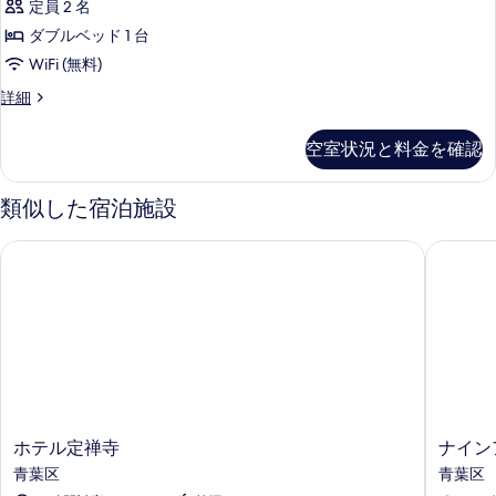
定員 2 名
ダブルベッド 1 台
WiFi (無料)
ダ
詳細
ブ
ル
空室状況と料金を確認
ル
ー
ム
類似した宿泊施設
禁
煙
ホテル定禅寺
ナインア
の
詳
細
ホ
ナ
ホテル定禅寺
ナイン
テ
イ
青葉区
青葉区
ル
ン