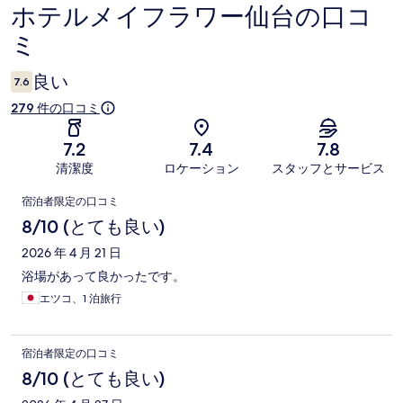
ホテルメイフラワー仙台の口コ
口
ミ
コ
ミ
良い
7.6
279 件の口コミ
7.2
7.4
7.8
清潔度
ロケーション
スタッフとサービス
口
宿泊者限定の口コミ
コ
8/10 (とても良い)
ミ
2026 年 4 月 21 日
浴場があって良かったです。
エツコ、1 泊旅行
宿泊者限定の口コミ
8/10 (とても良い)