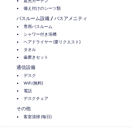
遮光カーテン
備え付けのシーツ類
バスルーム設備 / バスアメニティ
専用バスルーム
シャワー付き浴槽
ヘアドライヤー (要リクエスト)
タオル
歯磨きセット
通信設備
デスク
WiFi (無料)
電話
デスクチェア
その他
客室清掃 (毎日)