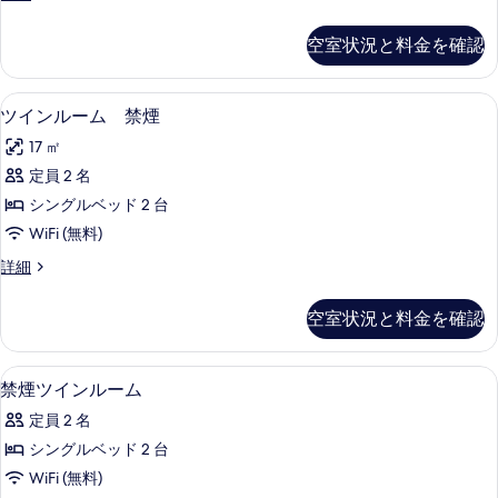
ー
ミ
を
ム
ダ
空室状況と料金を確認
表
ブ
禁
ル
示
煙
ル
ツインルーム 禁煙 | デスク、遮光カーテ
ツ
す
2
ー
ツインルーム 禁煙
の
イ
ム
る
す
17 ㎡
禁
ン
煙
べ
定員 2 名
ル
の
て
シングルベッド 2 台
詳
ー
細
の
WiFi (無料)
ム
写
ツ
詳細
禁
イ
真
煙
ン
空室状況と料金を確認
を
ル
の
ー
表
す
ム
デスク、遮光カーテン、アイロン / アイロ
禁
示
1
禁
禁煙ツインルーム
べ
煙
煙
す
て
定員 2 名
の
ツ
る
詳
の
シングルベッド 2 台
イ
細
写
WiFi (無料)
ン