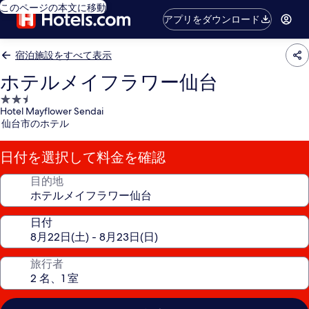
このページの本文に移動
アプリをダウンロード
宿泊施設をすべて表示
ホテルメイフラワー仙台
2.5
Hotel Mayflower Sendai
つ
仙台市のホテル
星
宿
日付を選択して料金を確認
泊
施
目的地
設
日付
旅行者