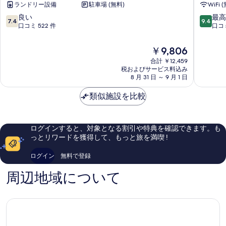
ランドリー設備
駐車場 (無料)
WiFi 
ン
ェ
示
ス
ム
10
10
良い
最高
7.4
9.4
す
プ
ス
段
段
口コミ 522 件
口コミ
レ
Durants
階
階
る
ー
中
中
現
￥9,806
ア
7.4、
9.4、
在
パ
合計 ￥12,459
良
最
の
税およびサービス料込み
ー
い、
高
料
8 月 31 日 ～ 9 月 1 日
ト
口
に
金
メ
コ
素
は
類似施設を比較
ン
ミ
晴
￥9,806
ツ
522
ら
Inch
件
し
Marlowe
件
い、
ログインすると、対象となる割引や特典を確認できます。も
の
口
っとリワードを獲得して、もっと旅を満喫 !
口
コ
コ
ミ
ログイン
無料で登録
ミ
25
件
周辺地域について
件
の
口
コ
ミ