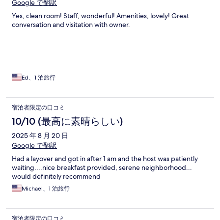
Google で翻訳
Yes, clean room! Staff, wonderful! Amenities, lovely! Great
conversation and visitation with owner.
Ed、1 泊旅行
宿泊者限定の口コミ
10/10 (最高に素晴らしい)
2025 年 8 月 20 日
Google で翻訳
Had a layover and got in after 1 am and the host was patiently
waiting....nice breakfast provided, serene neighborhood...
would definitely recommend
Michael、1 泊旅行
宿泊者限定の口コミ