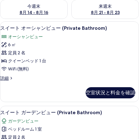
今週末 8月 14 - 8月 16 の空室状況をチェック
来週末 8月 21 - 8月 23 の
今週末
来週末
8月 14 - 8月 16
8月 21 - 8月 23
スイート オーシャンビュー (Private
ス
9
スイート オーシャンビュー (Private Bathroom)
イ
オーシャンビュー
ー
6 ㎡
ト
定員 2 名
オ
クイーンベッド 1 台
ー
WiFi (無料)
シ
ス
詳細
ャ
イ
ン
ー
空室状況と料金を確認
ト
ビ
オ
ュ
ー
スイート ガーデンビュー (Private 
ス
9
シ
スイート ガーデンビュー (Private Bathroom)
ー
イ
ャ
(Private
ガーデンビュー
ン
ー
Bathroom)
ビ
ベッドルーム 1 室
ト
ュ
の
定員 2 名