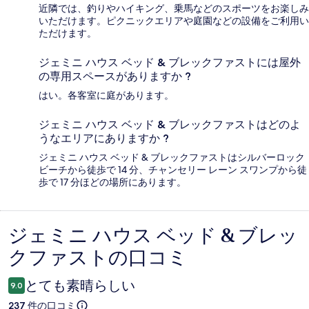
近隣では、釣りやハイキング、乗馬などのスポーツをお楽しみ
いただけます。ピクニックエリアや庭園などの設備をご利用い
ただけます。
ジェミニ ハウス ベッド & ブレックファストには屋外
の専用スペースがありますか ?
はい。各客室に庭があります。
ジェミニ ハウス ベッド & ブレックファストはどのよ
うなエリアにありますか ?
ジェミニ ハウス ベッド & ブレックファストはシルバーロック
ビーチから徒歩で 14 分、チャンセリー レーン スワンプから徒
歩で 17 分ほどの場所にあります。
ジェミニ ハウス ベッド & ブレッ
口
クファストの口コミ
コ
ミ
とても素晴らしい
9.0
237 件の口コミ