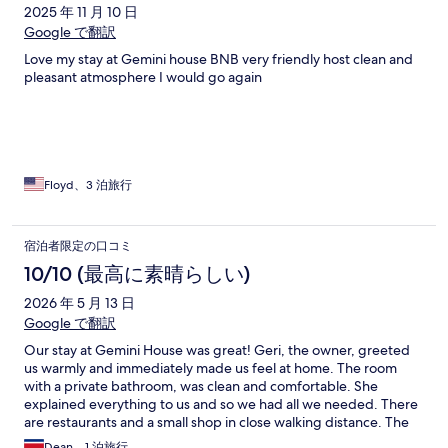
2025 年 11 月 10 日
Google で翻訳
Love my stay at Gemini house BNB very friendly host clean and
pleasant atmosphere I would go again
Floyd、3 泊旅行
宿泊者限定の口コミ
10/10 (最高に素晴らしい)
2026 年 5 月 13 日
Google で翻訳
Our stay at Gemini House was great! Geri, the owner, greeted
us warmly and immediately made us feel at home. The room
with a private bathroom, was clean and comfortable. She
explained everything to us and so we had all we needed. There
are restaurants and a small shop in close walking distance. The
neighborhood is quiet and safe. The breakfast Geri served was
Dean、1 泊旅行