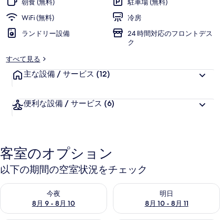
朝食 (無料)
駐車場 (無料)
の
WiFi (無料)
冷房
写
ランドリー設備
24 時間対応のフロントデス
真
ク
ギ
すべて見る
ャ
主な設備 / サービス
(12)
ラ
便利な設備 / サービス
(6)
リ
ー
客室のオプション
以下の期間の空室状況をチェック
今夜 8月 9 - 8月 10 の空室状況をチェック
明日 8月 10 - 8月 11 の空
今夜
明日
8月 9 - 8月 10
8月 10 - 8月 11