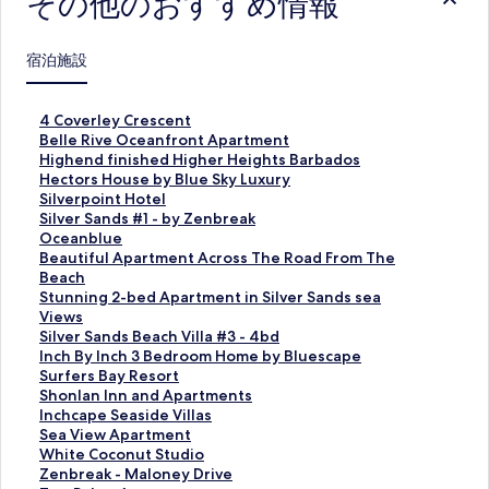
その他のおすすめ情報
宿泊施設
4
4 Coverley Crescent
C
B
Belle Rive Oceanfront Apartment
o
e
H
Highend finished Higher Heights Barbados
v
l
i
H
Hectors House by Blue Sky Luxury
e
l
g
e
S
Silverpoint Hotel
r
e
h
c
i
S
Silver Sands #1 - by Zenbreak
l
R
e
t
l
i
O
Oceanblue
e
i
n
o
v
l
c
B
Beautiful Apartment Across The Road From The
y
v
d
r
e
v
e
e
Beach
C
e
f
s
r
e
a
a
S
Stunning 2-bed Apartment in Silver Sands sea
r
O
i
H
p
r
n
u
t
Views
e
c
n
o
o
S
b
t
u
S
Silver Sands Beach Villa #3 - 4bd
s
e
i
u
i
a
l
i
n
i
I
Inch By Inch 3 Bedroom Home by Bluescape
c
a
s
s
n
n
u
f
n
l
n
S
Surfers Bay Resort
e
n
h
e
t
d
e
u
i
v
c
u
S
Shonlan Inn and Apartments
n
f
e
b
H
s
の
l
n
e
h
r
h
I
Inchcape Seaside Villas
t
r
d
y
o
#
ペ
A
g
r
B
f
o
n
S
Sea View Apartment
の
o
H
B
t
1
ー
p
2
S
y
e
n
c
e
W
White Coconut Studio
ペ
n
i
l
e
-
ジ
a
-
a
I
r
l
h
a
h
Z
Zenbreak - Maloney Drive