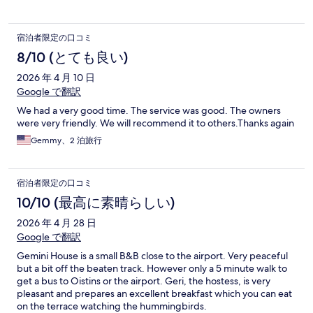
宿泊者限定の口コミ
8/10 (とても良い)
2026 年 4 月 10 日
Google で翻訳
We had a very good time. The service was good. The owners
were very friendly. We will recommend it to others.Thanks again
Gemmy、2 泊旅行
宿泊者限定の口コミ
10/10 (最高に素晴らしい)
2026 年 4 月 28 日
Google で翻訳
Gemini House is a small B&B close to the airport. Very peaceful
but a bit off the beaten track. However only a 5 minute walk to
get a bus to Oistins or the airport. Geri, the hostess, is very
pleasant and prepares an excellent breakfast which you can eat
on the terrace watching the hummingbirds.