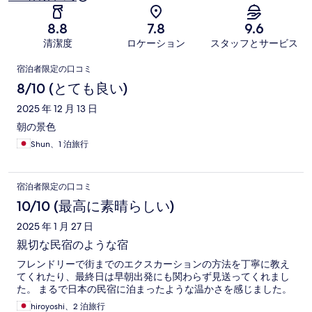
8.8
7.8
9.6
清潔度
ロケーション
スタッフとサービス
口
宿泊者限定の口コミ
コ
8/10 (とても良い)
ミ
2025 年 12 月 13 日
朝の景色
Shun、1 泊旅行
宿泊者限定の口コミ
10/10 (最高に素晴らしい)
2025 年 1 月 27 日
親切な民宿のような宿
フレンドリーで街までのエクスカーションの方法を丁寧に教え
てくれたり、最終日は早朝出発にも関わらず見送ってくれまし
た。 まるで日本の民宿に泊まったような温かさを感じました。
hiroyoshi、2 泊旅行