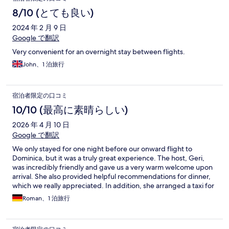
8/10 (とても良い)
2024 年 2 月 9 日
Google で翻訳
Very convenient for an overnight stay between flights.
John、1 泊旅行
宿泊者限定の口コミ
10/10 (最高に素晴らしい)
2026 年 4 月 10 日
Google で翻訳
We only stayed for one night before our onward flight to
Dominica, but it was a truly great experience. The host, Geri,
was incredibly friendly and gave us a very warm welcome upon
arrival. She also provided helpful recommendations for dinner,
which we really appreciated. In addition, she arranged a taxi for
us, which picked us up perfectly on time early the next morning.
Roman、1 泊旅行
Breakfast was homemade and absolutely delicious. We were
able to place our order the evening before, which made
everything very smooth and convenient. Even though our stay