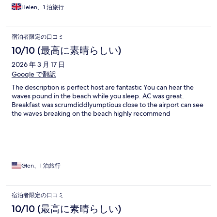
Helen、1 泊旅行
宿泊者限定の口コミ
10/10 (最高に素晴らしい)
2026 年 3 月 17 日
Google で翻訳
The description is perfect host are fantastic You can hear the
waves pound in the beach while you sleep. AC was great.
Breakfast was scrumdiddlyumptious close to the airport can see
the waves breaking on the beach highly recommend
Glen、1 泊旅行
宿泊者限定の口コミ
10/10 (最高に素晴らしい)