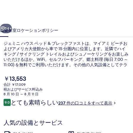
ウ
ス
前へ
次へ
ベ
54+
概要
客室
ロケーション
ポリシー
ッ
ジェミニ ハウス ベッド & ブレックファストは、マイアミ ビーチお
ド
よびアメリカ大使館から車で 15 分圏内に位置します。近隣でハイ
キング / サイクリング トレイルおよびシュノーケリングをお楽しみ
&
いただけるほか、WiFi、セルフパーキング、郷土料理 (毎日 7:00 ～
ブ
11:00) を無料でご利用いただけます。その他の人気設備としてテラ
ス、庭園、および自転車シャトルがあります。旅行者は朝食を評価
レ
しています。
現
￥13,553
ッ
在
合計 ￥17,009
の
税およびサービス料込み
ク
ビーチの近く、ビーチタオル
料
8 月 10 日 ～ 8 月 11 日
金
口
フ
とても素晴らしい
9.0
237 件の口コミをすべて表示
は
10段階中9.0
コ
￥13,553
ァ
ミ
で
す
ス
人気の設備とサービス
ト