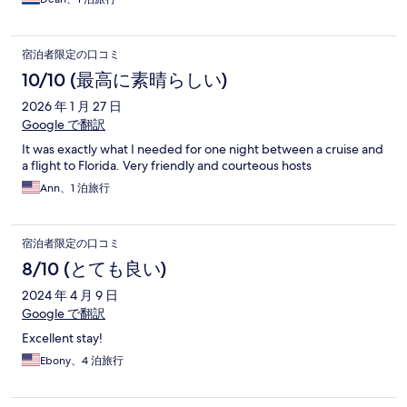
delicious! She was personable, warm and friendly. We would
definitely stay there again!
宿泊者限定の口コミ
10/10 (最高に素晴らしい)
2026 年 1 月 27 日
Google で翻訳
It was exactly what I needed for one night between a cruise and
a flight to Florida. Very friendly and courteous hosts
Ann、1 泊旅行
宿泊者限定の口コミ
8/10 (とても良い)
2024 年 4 月 9 日
Google で翻訳
Excellent stay!
Ebony、4 泊旅行