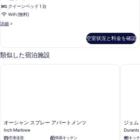
ー
ガ
す
(Private
クイーンベッド 1 台
ー
Bathroom)
べ
WiFi (無料)
の
デ
て
詳
ス
詳細
ン
細
の
イ
ビ
ー
写
空室状況と料金を確認
ト
ュ
真
ガ
ー
ー
を
類似した宿泊施設
デ
(Private
表
ン
Bathroom)
オーシャン スプレー アパートメンツ
ジェム 
ビ
示
の
ュ
す
ー
す
(Private
る
べ
Bathroom)
の
て
詳
の
細
写
オ
ジ
真
オーシャン スプレー アパートメンツ
ジェム
ー
ェ
Inch Marlowe
Durants
を
シ
ム
空港送迎
簡易キッチン
キッチ
表
ャ
ジ