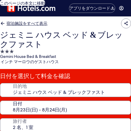
このページの本文に移動
アプリをダウンロード
宿泊施設をすべて表示
ジェミニ ハウス ベッド & ブレッ
クファスト
3.0
Gemini House Bed & Breakfast
つ
インチ マーロウのゲストハウス
星
宿
日付を選択して料金を確認
泊
施
目的地
設
日付
旅行者