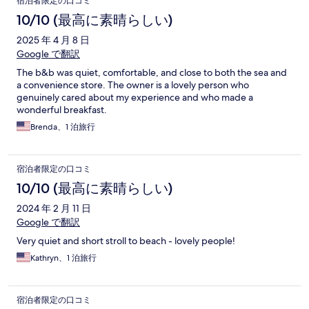
宿泊者限定の口コミ
was short, everything was perfectly organized and very
comfortable. We would definitely recommend this hotel to
10/10 (最高に素晴らしい)
anyone passing through. Thank you for the wonderful stay, Geri!
2025 年 4 月 8 日
Google で翻訳
The b&b was quiet, comfortable, and close to both the sea and
a convenience store. The owner is a lovely person who
genuinely cared about my experience and who made a
wonderful breakfast.
Brenda、1 泊旅行
宿泊者限定の口コミ
10/10 (最高に素晴らしい)
2024 年 2 月 11 日
Google で翻訳
Very quiet and short stroll to beach - lovely people!
Kathryn、1 泊旅行
宿泊者限定の口コミ