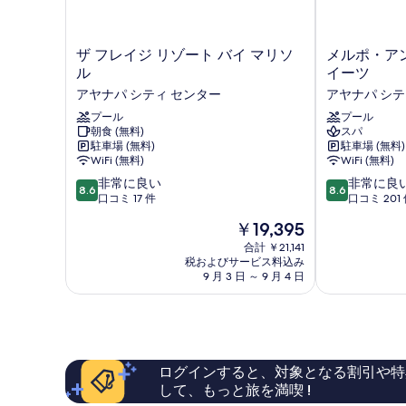
ザ
メ
ザ フレイジ リゾート バイ マリソ
メルポ・ア
フ
ル
ル
イーツ
レ
ポ・
アヤナパ シティ センター
アヤナパ シテ
イ
ア
ジ
プール
ン
プール
朝食 (無料)
スパ
リ
テ
駐車場 (無料)
駐車場 (無料)
ゾ
ィ
WiFi (無料)
WiFi (無料)
ー
ア・
10
10
ト
非常に良い
ホ
非常に良
8.6
8.6
段
段
バ
口コミ 17 件
テ
口コミ 201
階
階
イ
ル
現
￥19,395
中
中
マ
＆
在
8.6、
8.6、
リ
合計 ￥21,141
ス
の
税およびサービス料込み
非
非
ソ
イ
料
9 月 3 日 ～ 9 月 4 日
常
常
ル
ー
金
に
に
ア
ツ
は
良
良
ヤ
ア
￥19,395
い、
い、
ナ
ヤ
口
口
パ
ナ
コ
コ
シ
パ
ログインすると、対象となる割引や特
ミ
ミ
テ
シ
して、もっと旅を満喫 !
17
201
ィ
テ