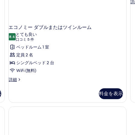
O
詳
B
Ap
の
詳
エコノミー ダブルまたはツインルーム
細
とても良い
8.4
10 点中 8.4
(口
口コミ 5 件
コ
ベッドルーム 1 室
ミ
定員 2 名
5
シングルベッド 2 台
件)
WiFi (無料)
エ
詳細
コ
ノ
示
料金を表示
ミ
ー
ダ
料)、ベッドシーツ
ブ
ル
ま
た
は