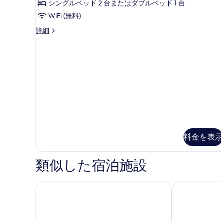
シングルベッド 2 台またはダブルベッド 1 台
す
WiFi (無料)
べ
て
APARTMENT
詳細
ONE
の
BEDROOM
写
の
詳
真
細
を
表
示
す
る
料金を表
類似した宿泊施設
ザ フレイジ リゾート バイ マリソル
メルポ・アン