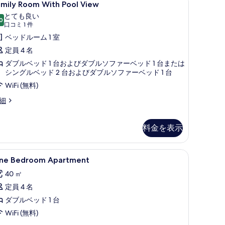
3
表
amily Room With Pool View
oom
示
とても良い
ith
0
10 点中 8.0
(口
口コミ 1 件
す
ool
コ
ベッドルーム 1 室
る
iew
ミ
定員 4 名
の
1
ダブルベッド 1 台およびダブルソファーベッド 1 台または
件)
す
シングルベッド 2 台およびダブルソファーベッド 1 台
べ
WiFi (無料)
て
mily
細
の
oom
th
写
ol
料金を表示
真
ew
を
ne
デスク、防音設備、WiFi (無料)、ベッドシー
3
ne Bedroom Apartment
表
edroom
示
40 ㎡
partment
す
定員 4 名
の
る
ダブルベッド 1 台
す
WiFi (無料)
べ