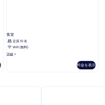
ツ
イ
ン
ル
ー
ム
の
詳
客室
細
定員 10 名
WiFi (無料)
客
詳細
室
の
示
料金を表示
詳
細
ティア・ホテル＆スイーツ
コスモ ナパ ホテル