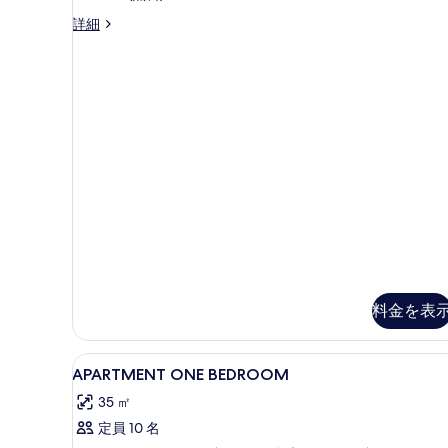
の
Deluxe
詳細
写
Superior
の
真
詳
を
細
表
示
す
る
料金を表
APARTMENT
デスク、防音設備、WiFi (無
1
APARTMENT ONE BEDROOM
ONE
35 ㎡
BEDROOM
定員 10 名
の