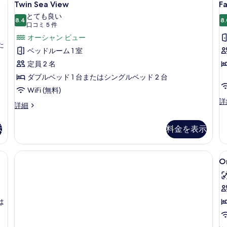
3
細
Twin Sea View
F
Sea
R
す
とても良い
View
8.4
W
8.
10 点中 8.4
る
(口
口コミ 5 件
P
の
コ
オーシャン ビュー
V
た
す
ミ
ベッドルーム 1 室
5
べ
定員 2 名
件)
て
ダブルベッド 1 台またはシングルベッド 2 台
の
WiFi (無料)
写
Fa
詳
Twin
詳細
R
真
Sea
Wi
View
を
Po
示
料金を表示
の
Vi
表
詳
の
細
示
料)、ベッドシーツ
O
詳
O
す
細
B
る
A
は