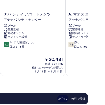
ナ
A.
ナパ シティ アパートメンツ
A. マオス ホテル 
パ
マ
アヤナパ シティ センター
アヤナパ シティ センタ
シ
オ
プール
プール
テ
ス
空港送迎
空港送迎
ィ
ホ
簡易キッチン
簡易キッチン
ア
テ
ランドリー設備
ランドリー設備
パ
ル
10
10
とても素晴らしい
良い
ー
ア
9.2
7.8
段
段
口コミ 18 件
口コミ 155 件
ト
パ
階
階
メ
ー
中
中
ン
ト
現
￥20,481
9.2、
7.8、
ツ
メ
在
と
良
ア
合計 ￥22,325
ン
の
て
い、
税およびサービス料込み
税およ
ヤ
ツ
料
8 月 13 日 ～ 8 月 14 日
9 
も
口
ナ
ア
金
素
コ
パ
ヤ
は
晴
ミ
シ
ナ
￥20,481
ら
155
テ
パ
し
件
ィ
シ
い、
件
セ
テ
口
の
ン
ィ
ログイン
無料で登録
コ
口
タ
セ