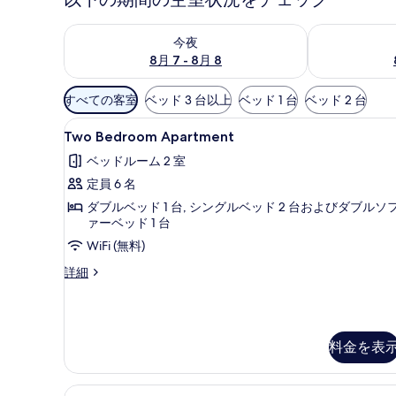
今夜 8月 7 - 8月 8 の空室状況をチェック
明日 8月 8 
今夜
8月 7 - 8月 8
利
すべての客室
ベッド 3 台以上
ベッド 1 台
ベッド 2 台
用
Two
デスク、防音設備、WiFi (無
可
5
Two Bedroom Apartment
Bedroom
能
ベッドルーム 2 室
Apartment
な
定員 6 名
の
客
ダブルベッド 1 台, シングルベッド 2 台およびダブルソ
室
す
ァーベッド 1 台
の
べ
WiFi (無料)
絞
て
り
Two
詳細
の
込
Bedroom
写
Apartment
み
の
真
条
詳
件
料金を表
を
細
表
Twin
デスク、防音設備、WiFi (無
示