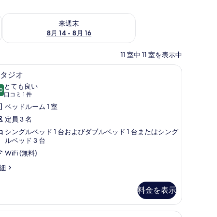
ェック
来週末 8月 14 - 8月 16 の空室状況をチェック
来週末
8月 14 - 8月 16
11 室中 11 室を表示中
ッドシーツ
デスク、防音設備、WiFi (無料)、ベッドシー
ス
3
タジオ
タ
とても良い
0
10 点中 8.0
ジ
(口
口コミ 1 件
コ
オ
ベッドルーム 1 室
ミ
の
定員 3 名
1
す
シングルベッド 1 台およびダブルベッド 1 台またはシング
件)
ルベッド 3 台
べ
WiFi (無料)
て
細
の
写
料金を表示
真
を
ッドシーツ
amily
Family Room With Pool View | デスク