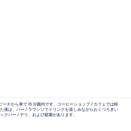
施設の入り
ーチから車で 15 分圏内です。コーヒーショップ / カフェでは軽
後は、バー / ラウンジでドリンクを楽しみながらおくつろぎい
クバー / デリ、および庭園があります。
デスク、防音