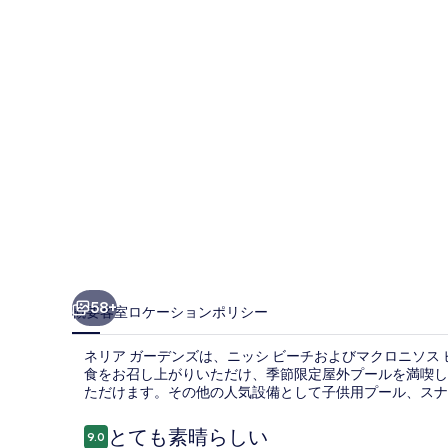
デ
ン
ズ
の
写
真
ギ
ャ
ラ
リ
58+
概要
客室
ロケーション
ポリシー
ー
ネリア ガーデンズは、ニッシ ビーチおよびマクロニソス ビ
食をお召し上がりいただけ、季節限定屋外プールを満喫した
ただけます。その他の人気設備として子供用プール、スナッ
口
とても素晴らしい
9.0
10段階中9.0