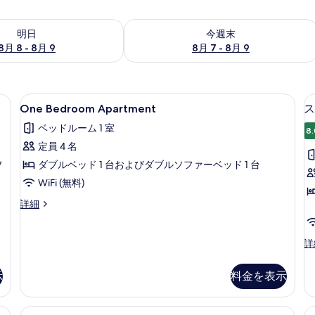
- 8月 9 の空室状況をチェック
今週末 8月 7 - 8月 9 の空室状況をチ
明日
今週末
8月 8 - 8月 9
8月 7 - 8月 9
料)、ベッドシーツ
One
デスク、防音設備、WiFi (無料)、ベ
5
One Bedroom Apartment
ス
Bedroom
ベッドルーム 1 室
Apartment
8.
定員 4 名
の
フ
ダブルベッド 1 台およびダブルソファーベッド 1 台
す
WiFi (無料)
べ
て
One
詳細
Bedroom
の
Apartment
写
の
ス
詳
詳
タ
真
細
ジ
示
料金を表示
を
オ
の
表
詳
料)、ベッドシーツ
Twin
デスク、防音設備、WiFi (無料)、ベ
F
示