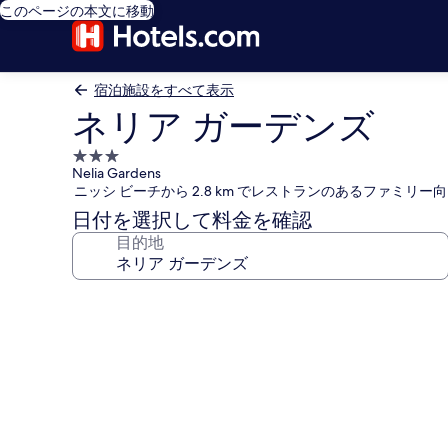
このページの本文に移動
宿泊施設をすべて表示
ネリア ガーデンズ
3.0
Nelia Gardens
つ
ニッシ ビーチから 2.8 km でレストランのあるファミリー
星
日付を選択して料金を確認
宿
目的地
泊
施
設
ネ
リ
ア
ガ
ー