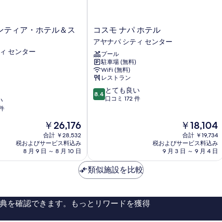
コ
ンティア・ホテル＆ス
コスモ ナパ ホテル
ス
アヤナパ シティ センター
モ
ィ センター
プール
ナ
駐車場 (無料)
パ
WiFi (無料)
ホ
レストラン
テ
10
とても良い
ル
8.4
段
口コミ 172 件
い
ア
階
 件
ヤ
中
ナ
現
現
￥26,176
￥18,104
8.4、
パ
在
在
と
合計 ￥28,532
シ
合計 ￥19,734
の
の
て
税およびサービス料込み
税およびサービス料込み
テ
料
料
8 月 9 日 ～ 8 月 10 日
9 月 3 日 ～ 9 月 4 日
も
ィ
金
金
良
セ
は
は
類似施設を比較
い、
ン
￥26,176
￥18,104
口
タ
コ
ー
ミ
典を確認できます。もっとリワードを獲得
172
件