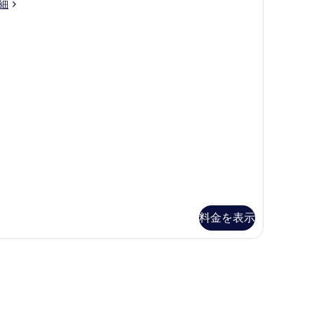
て
ne
細
edroom
の
artment
写
真
を
表
示
す
る
料金を表示