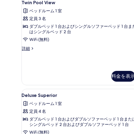
2
Twin Pool View
Pool
す
ベッドルーム 1 室
View
る
定員 3 名
の
ダブルベッド 1 台およびシングルソファーベッド 1 台ま
す
はシングルベッド 2 台
べ
WiFi (無料)
て
Twin
詳細
の
Pool
写
View
の
真
詳
を
細
料金を表
表
示
Deluxe
デスク、防音設備、WiFi (無
3
Deluxe Superior
す
Superior
ベッドルーム 1 室
る
の
定員 4 名
す
ダブルベッド 1 台およびダブルソファーベッド 1 台また
べ
シングルベッド 2 台およびダブルソファーベッド 1 台
て
WiFi (無料)