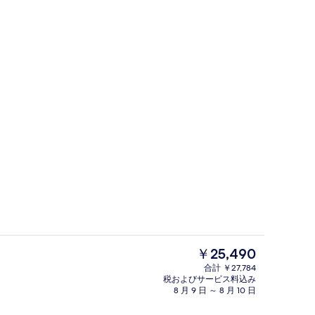
口
レストラン
現
￥25,490
在
合計 ￥27,784
の
税およびサービス料込み
設備、WiFi (無料)、ベッドシーツ
デスク、防音設備、WiFi (無料)、ベ
料
8 月 9 日 ～ 8 月 10 日
金
は