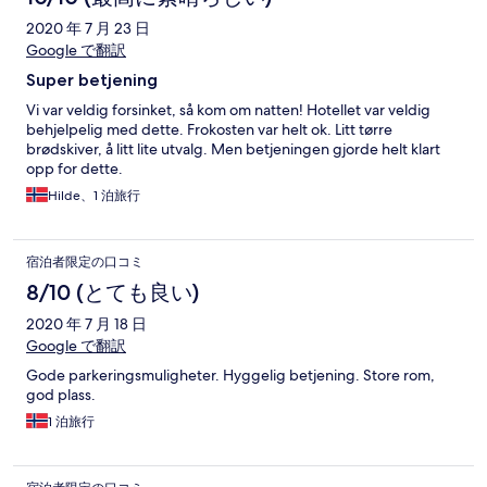
2020 年 7 月 23 日
Google で翻訳
Super betjening
Vi var veldig forsinket, så kom om natten! Hotellet var veldig
behjelpelig med dette. Frokosten var helt ok. Litt tørre
brødskiver, å litt lite utvalg. Men betjeningen gjorde helt klart
opp for dette.
Hilde、1 泊旅行
宿泊者限定の口コミ
8/10 (とても良い)
2020 年 7 月 18 日
Google で翻訳
Gode parkeringsmuligheter. Hyggelig betjening. Store rom,
god plass.
1 泊旅行