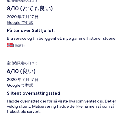
宿泊者限定の口コミ
8/10 (とても良い)
2020 年 7 月 17 日
Google で翻訳
På tur over Saltfjellet.
Bra service og fin beliggenhet, mye gammel historie i stuene.
1 泊旅行
宿泊者限定の口コミ
6/10 (良い)
2020 年 7 月 17 日
Google で翻訳
Slitent overnattingssted
Hadde overnattet der før så visste hva som ventet oss. Det er
veldig slitent. Matservering hadde de ikke nå men så som så
frokost ble servert.