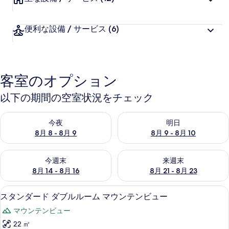
便利な設備 / サービス
(6)
客室のオプション
以下の期間の空室状況をチェック
今夜 8月 8 - 8月 9 の空室状況をチェック
明日 8月 9 - 8月 10 の空室
今夜
明日
8月 8 - 8月 9
8月 9 - 8月 10
今週末 8月 14 - 8月 16 の空室状況をチェック
来週末 8月 21 - 8月 23 の
今週末
来週末
8月 14 - 8月 16
8月 21 - 8月 23
デスク、可動式ベッド、WiFi (無料)
ス
3
スタンダード ダブルルーム マウンテンビュー
タ
マウンテンビュー
ン
22 ㎡