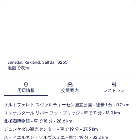
Lønsdal, Røkland, Saltdal, 8255
地図で表示
地図
周辺情報
交通案内
レストラン
サルトフェレト スヴァルティーセン国立公園
- 徒歩 1 分
- 0.0 km
ユンケルダール リバー フットブリッジ
- 車で 11 分
- 13.9 km
北極圏博物館
- 車で 18 分
- 28.6 km
ジュンケダル観光センター
- 車で 19 分
- 27.5 km
スティエルネン・ソルヴスミエ
- 車で 49 分
- 82.0 km