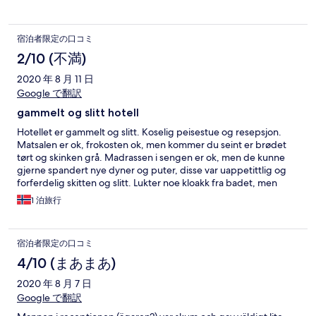
宿泊者限定の口コミ
2/10 (不満)
2020 年 8 月 11 日
Google で翻訳
gammelt og slitt hotell
Hotellet er gammelt og slitt. Koselig peisestue og resepsjon.
Matsalen er ok, frokosten ok, men kommer du seint er brødet
tørt og skinken grå. Madrassen i sengen er ok, men de kunne
gjerne spandert nye dyner og puter, disse var uappetittlig og
forferdelig skitten og slitt. Lukter noe kloakk fra badet, men
dusjen ok med dusjforheng. Begrenset med toalettpapir da vi
1 泊旅行
kom så dette måtte vi hente selv. Vinduet åpent om natten med
frisk luft, men bare begrenset åpne/lukke mulighet. Rotete og
stygt rundt hotellet. God parkering og sikkert fine
宿泊者限定の口コミ
turmuligheter. Vi overnattet bare fordi det passet å stoppe her i
forhold til kjøretid.
4/10 (まあまあ)
2020 年 8 月 7 日
Google で翻訳