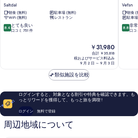
グ
Haugan
Saltdal
Vefsn
ー
す
ナ
Hotel
の
朝食 (無料)
駐車場 (無料)
朝食 (
ン
Vefsn
べ
詳
WiFi (無料)
レストラン
駐車場 
ホ
細
て
テ
10
10
とても良い
非常
8.4
8.8
ル
段
段
口コミ 751 件
口コミ
の
Saltdal
階
階
写
中
中
現
￥31,980
真
8.4、
8.8、
在
と
非
合計 ￥35,818
を
の
て
常
税およびサービス料込み
料
表
9 月 2 日 ～ 9 月 3 日
も
に
金
良
良
示
は
類似施設を比較
い、
い、
す
￥31,980
口
口
コ
コ
る
ミ
ミ
ログインすると、対象となる割引や特典を確認できます。も
751
1,019
っとリワードを獲得して、もっと旅を満喫 !
件
件
件
件
ログイン
無料で登録
の
の
口
口
周辺地域について
コ
コ
ミ
ミ