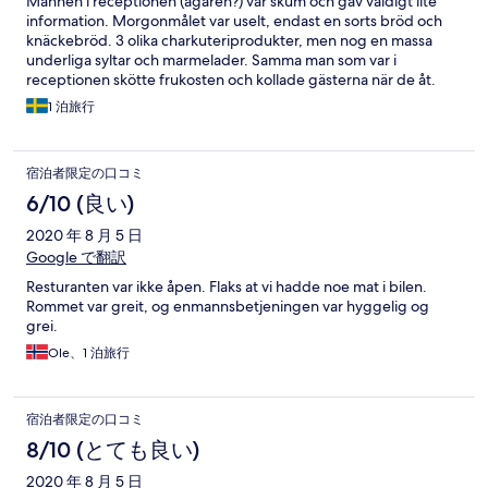
Mannen i receptionen (ägaren?) var skum och gav väldigt lite
information. Morgonmålet var uselt, endast en sorts bröd och
knäckebröd. 3 olika charkuteriprodukter, men nog en massa
underliga syltar och marmelader. Samma man som var i
receptionen skötte frukosten och kollade gästerna när de åt.
Huset förfallet och slitet. Från värme elementen droppade det
1 泊旅行
rostigt vatten. Fick symptom av inomhusluften.
宿泊者限定の口コミ
6/10 (良い)
2020 年 8 月 5 日
Google で翻訳
Resturanten var ikke åpen. Flaks at vi hadde noe mat i bilen.
Rommet var greit, og enmannsbetjeningen var hyggelig og
grei.
Ole、1 泊旅行
宿泊者限定の口コミ
8/10 (とても良い)
2020 年 8 月 5 日