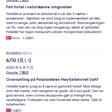
Google で翻訳
Fint hotel i naturskønne omgivelser
Hotellet er primært et skihotel så vi var der 2 nætter i
lavsæsonen. Værelset var stort (dog er badeværelset ret lille)
med to senge, sofa, lænestole og skrivebord. Startrengøringen
var fin, men der var dog ingen rengøring i løbet af opholdet.
Hotellet har ingen restaurant udover morgenmad (inkluderet i
prisen) som var ganske udemærket. Aftensmad kunne findes 12
Simon、2 泊旅行
min kørsel fra hotellet. Hotellet ligger tæt på flere fine
vandreruter i et naturskønt område.
宿泊者限定の口コミ
6/10 (良い)
2020 年 8 月 11 日
Google で翻訳
Overnatting på Polarsirkelen Høyfjellshotell Saltf
Hotellet bærer preg av å være et gammelt hotell. Mye slitasje
over det meste, men sengene var gode, så vi sov godt. Det var
god service, men corona situasjonen gjør jo mange ting
vanskeligere. Frokosten var som forventet etter dette. Takk til
hotellverten.
1 泊旅行