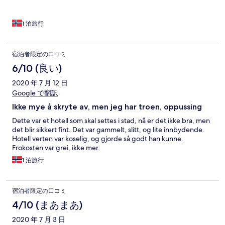
1 泊旅行
宿泊者限定の口コミ
6/10 (良い)
2020 年 7 月 12 日
Google で翻訳
Ikke mye å skryte av, men jeg har troen, oppussing
Dette var et hotell som skal settes i stad, nå er det ikke bra, men
det blir sikkert fint. Det var gammelt, slitt, og lite innbydende.
Hotell verten var koselig, og gjorde så godt han kunne.
Frokosten var grei, ikke mer.
1 泊旅行
宿泊者限定の口コミ
4/10 (まあまあ)
2020 年 7 月 3 日