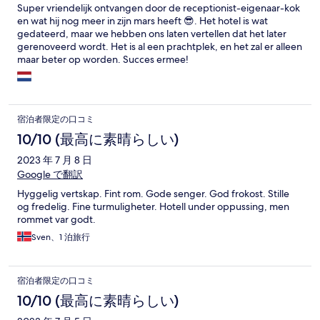
Super vriendelijk ontvangen door de receptionist-eigenaar-kok
en wat hij nog meer in zijn mars heeft 😎. Het hotel is wat
gedateerd, maar we hebben ons laten vertellen dat het later
gerenoveerd wordt. Het is al een prachtplek, en het zal er alleen
maar beter op worden. Succes ermee!
宿泊者限定の口コミ
10/10 (最高に素晴らしい)
2023 年 7 月 8 日
Google で翻訳
Hyggelig vertskap. Fint rom. Gode senger. God frokost. Stille
og fredelig. Fine turmuligheter. Hotell under oppussing, men
rommet var godt.
Sven、1 泊旅行
宿泊者限定の口コミ
10/10 (最高に素晴らしい)