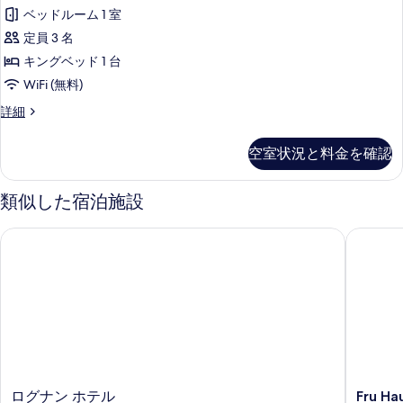
ダ
ベッドルーム 1 室
ー
定員 3 名
ド
キングベッド 1 台
ダ
WiFi (無料)
ブ
ス
詳細
ル
タ
ル
ン
空室状況と料金を確認
ダ
ー
ー
ム
ド
類似した宿泊施設
ダ
マ
ブ
ログナン ホテル
Fru Haug
ウ
ル
ル
ン
ー
テ
ム
マ
ン
ウ
ビ
ン
ュ
テ
ン
ー
ビ
ロ
Fru
ログナン ホテル
Fru Ha
の
ュ