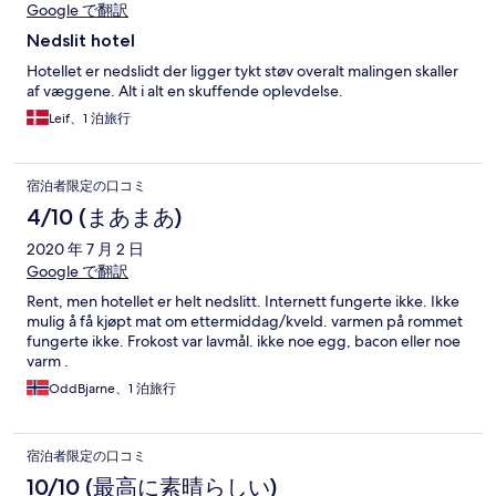
Google で翻訳
Nedslit hotel
Hotellet er nedslidt der ligger tykt støv overalt malingen skaller
af væggene. Alt i alt en skuffende oplevdelse.
Leif、1 泊旅行
宿泊者限定の口コミ
4/10 (まあまあ)
2020 年 7 月 2 日
Google で翻訳
Rent, men hotellet er helt nedslitt. Internett fungerte ikke. Ikke
mulig å få kjøpt mat om ettermiddag/kveld. varmen på rommet
fungerte ikke. Frokost var lavmål. ikke noe egg, bacon eller noe
varm .
OddBjarne、1 泊旅行
宿泊者限定の口コミ
10/10 (最高に素晴らしい)