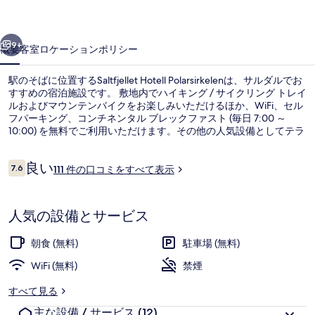
ギ
ャ
前へ
次へ
9+
概要
客室
ロケーション
ポリシー
ラ
リ
駅のそばに位置するSaltfjellet Hotell Polarsirkelenは、サルダルでお
すすめの宿泊施設です。 敷地内でハイキング / サイクリング トレイ
ー
ルおよびマウンテンバイクをお楽しみいただけるほか、WiFi、セル
フパーキング、コンチネンタル ブレックファスト (毎日 7:00 ～
10:00) を無料でご利用いただけます。その他の人気設備としてテラ
スおよび庭園が備わっています。
口
良い
7.6
111 件の口コミをすべて表示
10段階中7.6
コ
ミ
スタンダード ダブルルーム マウンテン
人気の設備とサービス
朝食 (無料)
駐車場 (無料)
WiFi (無料)
禁煙
すべて見る
主な設備 / サービス
(12)