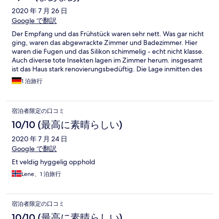
2020 年 7 月 26 日
Google で翻訳
Der Empfang und das Frühstück waren sehr nett. Was gar nicht
ging, waren das abgewrackte Zimmer und Badezimmer. Hier
waren die Fugen und das Silikon schimmelig - echt nicht klasse.
Auch diverse tote Insekten lagen im Zimmer herum. insgesamt
ist das Haus stark renovierungsbedüftig. Die Lage inmitten des
Waldes hingegen war ebenfalls schön. Das Preis-Leistungs-
1 泊旅行
Verhältnis stimmt nicht, für das Angebot war es überteuert.
宿泊者限定の口コミ
10/10 (最高に素晴らしい)
2020 年 7 月 24 日
Google で翻訳
Et veldig hyggelig opphold
Lene、1 泊旅行
宿泊者限定の口コミ
10/10 (最高に素晴らしい)