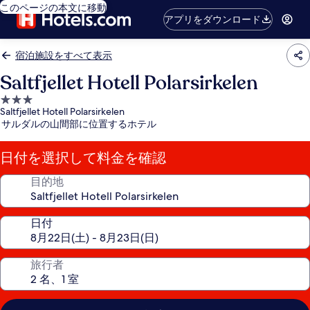
このページの本文に移動
アプリをダウンロード
宿泊施設をすべて表示
Saltfjellet Hotell Polarsirkelen
3.0
Saltfjellet Hotell Polarsirkelen
つ
サルダルの山間部に位置するホテル
星
宿
日付を選択して料金を確認
泊
施
目的地
設
日付
旅行者