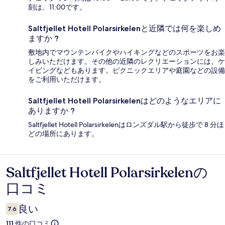
刻は、11:00です。
Saltfjellet Hotell Polarsirkelenと近隣では何を楽しめ
ますか ?
敷地内でマウンテンバイクやハイキングなどのスポーツをお楽
しみいただけます。その他の近隣のレクリエーションには、ケ
イビングなどもあります。ピクニックエリアや庭園などの設備
をご利用いただけます。
Saltfjellet Hotell Polarsirkelenはどのようなエリアに
ありますか ?
Saltfjellet Hotell Polarsirkelenはロンズダル駅から徒歩で 8 分ほ
どの場所にあります。
Saltfjellet Hotell Polarsirkelenの
口
口コミ
コ
ミ
良い
7.6
111 件の口コミ