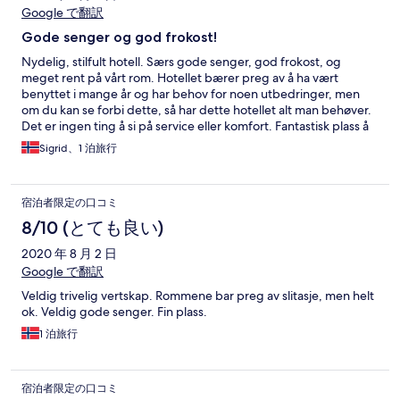
Google で翻訳
Gode senger og god frokost!
Nydelig, stilfult hotell. Særs gode senger, god frokost, og
meget rent på vårt rom. Hotellet bærer preg av å ha vært
benyttet i mange år og har behov for noen utbedringer, men
om du kan se forbi dette, så har dette hotellet alt man behøver.
Det er ingen ting å si på service eller komfort. Fantastisk plass å
stoppe. Anbefales for alle enten man vil benytte dette som
Sigrid、1 泊旅行
utgangspunkt for turer i fjellet eller trenger et sted å hvile på
veien mellom nord og sør.
宿泊者限定の口コミ
8/10 (とても良い)
2020 年 8 月 2 日
Google で翻訳
Veldig trivelig vertskap. Rommene bar preg av slitasje, men helt
ok. Veldig gode senger. Fin plass.
1 泊旅行
宿泊者限定の口コミ