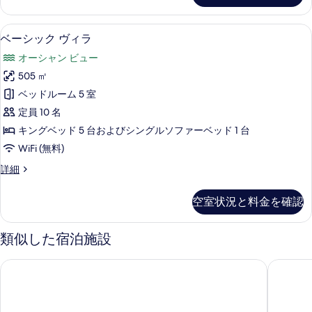
べ
Villa
て
with
ベーシック ヴィラ | 羽毛の掛け布団、
ベ
1
Adventure
ベーシック ヴィラ
の
ー
Park
写
オーシャン ビュー
Access
シ
の
真
505 ㎡
ッ
詳
を
ベッドルーム 5 室
細
ク
表
定員 10 名
ヴ
示
キングベッド 5 台およびシングルソファーベッド 1 台
ィ
す
WiFi (無料)
ラ
る
ベ
詳細
の
ー
す
シ
空室状況と料金を確認
ッ
べ
ク
て
ヴ
類似した宿泊施設
ィ
の
ラ
フェアモント ドーハ
シャーク
写
の
詳
真
細
を