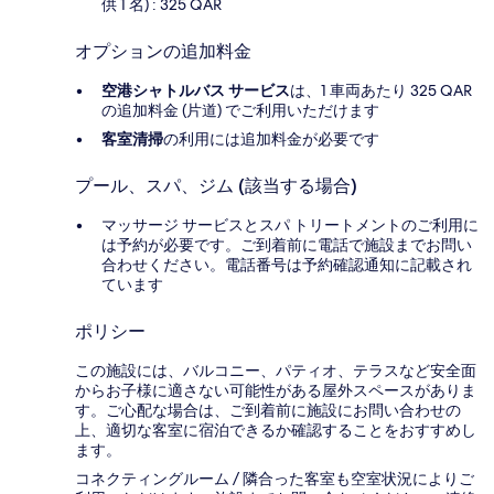
供 1 名) : 325 QAR
オプションの追加料金
空港シャトルバス サービス
は、1 車両あたり 325 QAR
の追加料金 (片道) でご利用いただけます
客室清掃
の利用には追加料金が必要です
プール、スパ、ジム (該当する場合)
マッサージ サービスとスパ トリートメントのご利用に
は予約が必要です。ご到着前に電話で施設までお問い
合わせください。電話番号は予約確認通知に記載され
ています
ポリシー
この施設には、バルコニー、パティオ、テラスなど安全面
からお子様に適さない可能性がある屋外スペースがありま
す。ご心配な場合は、ご到着前に施設にお問い合わせの
上、適切な客室に宿泊できるか確認することをおすすめし
ます。
コネクティングルーム / 隣合った客室も空室状況によりご