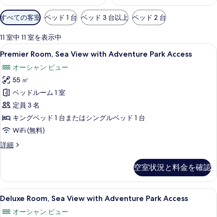
利
すべての客室
ベッド 1 台
ベッド 3 台以上
ベッド 2 台
用
可
11 室中 11 室を表示中
能
Premier
バルコニー
5
Premier Room, Sea View with Adventure Park Access
な
Room,
客
オーシャン ビュー
Sea
室
55 ㎡
View
の
with
ベッドルーム 1 室
絞
Adventure
定員 3 名
り
Park
キングベッド 1 台またはシングルベッド 1 台
込
Access
WiFi (無料)
み
の
条
Premier
詳細
す
件
Room,
Sea
べ
空室状況と料金を確認
View
て
with
の
Adventure
Deluxe
Deluxe Room, Sea View with
4
Park
Deluxe Room, Sea View with Adventure Park Access
写
Room,
Access
オーシャン ビュー
真
の
Sea