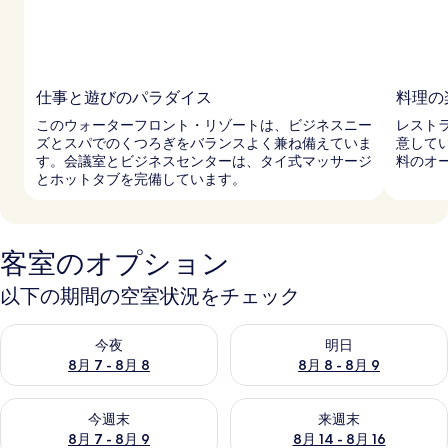
仕事と遊びのパラダイス
料理の
このウォーターフロント・リゾートは、ビジネスニー
レスト
ズとスパでのくつろぎをバランスよく兼ね備えていま
意して
す。会議室とビジネスセンターは、タイ式マッサージ
料のオ
とホットタブを完備しています。
客室のオプション
以下の期間の空室状況をチェック
今夜 8月 7 - 8月 8 の空室状況をチェック
明日 8月 8 - 8月 9 の空室
今夜
明日
8月 7 - 8月 8
8月 8 - 8月 9
今週末 8月 7 - 8月 9 の空室状況をチェック
来週末 8月 14 - 8月 16 の
今週末
来週末
8月 7 - 8月 9
8月 14 - 8月 16