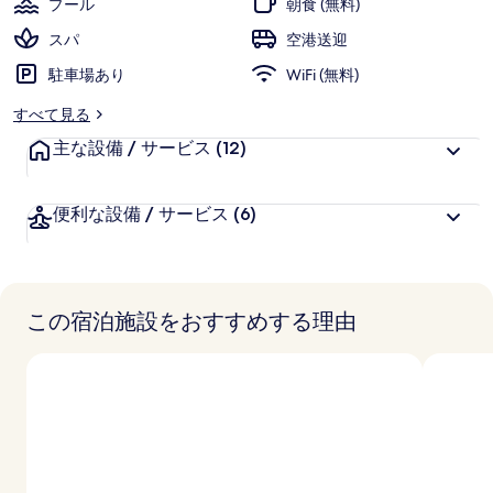
プール
朝食 (無料)
パ
スパ
空港送迎
の
駐車場あり
WiFi (無料)
写
すべて見る
真
主な設備 / サービス
(12)
ギ
ャ
便利な設備 / サービス
(6)
ラ
リ
ー
この宿泊施設をおすすめする理由