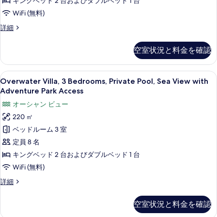
キングベッド 2 台およびダブルベッド 1 台
表
Adventure
WiFi (無料)
示
Park
す
Villa,
詳細
Access
3
る
の
Bedrooms,
空室状況と料金を確認
Private
す
Pool,
べ
Sea
Overwater
Overwater Villa, 3 Bedrooms, Priva
3
View
Overwater Villa, 3 Bedrooms, Private Pool, Sea View with
て
Villa,
with
Adventure Park Access
の
Adventure
3
オーシャン ビュー
Park
写
Bedrooms,
Access
220 ㎡
真
Private
の
ベッドルーム 3 室
Pool,
を
詳
細
Sea
定員 8 名
表
View
キングベッド 2 台およびダブルベッド 1 台
示
with
WiFi (無料)
す
Adventure
Overwater
詳細
る
Park
Villa,
Access
3
空室状況と料金を確認
Bedrooms,
の
Private