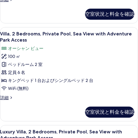
て
Suite
with
の
空室状況と料金を確認
Adventure
写
Park
Access
真
Villa,
Villa, 2 Bedrooms, Private 
2
の
Villa, 2 Bedrooms, Private Pool, Sea View with Adventure
を
2
詳
Park Access
細
Bedrooms,
表
オーシャン ビュー
Private
示
100 ㎡
Pool,
す
ベッドルーム 2 室
Sea
る
View
定員 6 名
with
キングベッド 1 台およびシングルベッド 2 台
Adventure
WiFi (無料)
Park
Villa,
詳細
Access
2
の
Bedrooms,
空室状況と料金を確認
Private
す
Pool,
べ
Sea
Luxury
Luxury Villa, 2 Bedrooms, Private 
2
View
Luxury Villa, 2 Bedrooms, Private Pool, Sea View with
て
Villa,
with
Adventure Park Access