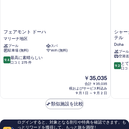
表
示
す
る
フ
シ
フェアモント ドーハ
シャーク
ェ
ャ
テル
マリーナ地区
ア
ー
Doha
プール
スパ
モ
ク
駐車場 (無料)
WiFi (無料)
ン
ビ
プール
空港送
ト
レ
10
最高に素晴らしい
9.4
ド
ッ
段
口コミ 275 件
10
とて
9.2
ー
ジ
階
段
口コミ
ハ
&
中
階
現
￥35,035
マ
ス
9.4、
中
在
リ
パ
最
9.2、
合計 ￥35,035
の
ー
リ
高
税およびサービス料込み
と
料
ナ
9 月 1 日 ～ 9 月 2 日
ッ
に
て
金
地
ツ・
素
も
は
区
類似施設を比較
カ
晴
素
￥35,035
ー
ら
晴
ル
し
ら
ト
い、
し
ログインすると、対象となる割引や特典を確認できます。も
ン
口
い、
っとリワードを獲得して、もっと旅を満喫 !