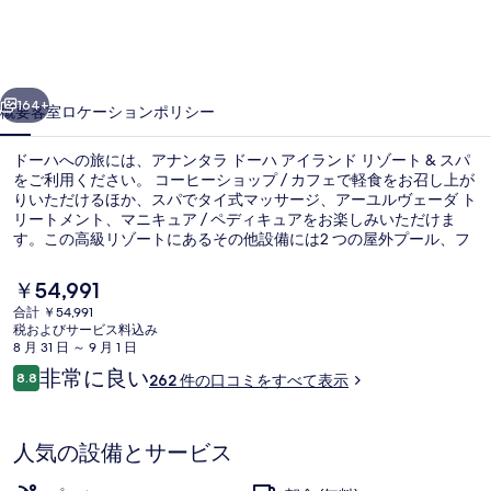
ド
ー
前へ
次へ
ハ
164+
概要
客室
ロケーション
ポリシー
ア
ドーハへの旅には、アナンタラ ドーハ アイランド リゾート & スパ
イ
をご利用ください。 コーヒーショップ / カフェで軽食をお召し上が
りいただけるほか、スパでタイ式マッサージ、アーユルヴェーダ ト
ラ
リートメント、マニキュア / ペディキュアをお楽しみいただけま
ン
す。この高級リゾートにあるその他設備には2 つの屋外プール、フ
ィットネスセンター、およびスチームサウナがあります。旅行者は
ド
親切なスタッフを高く評価しています。
現
￥54,991
在
リ
合計 ￥54,991
の
税およびサービス料込み
外観の詳細
ゾ
料
8 月 31 日 ～ 9 月 1 日
金
口
非常に良い
ー
8.8
262 件の口コミをすべて表示
は
10段階中8.8
コ
￥54,991
ト
ミ
で
す
&
人気の設備とサービス
ス