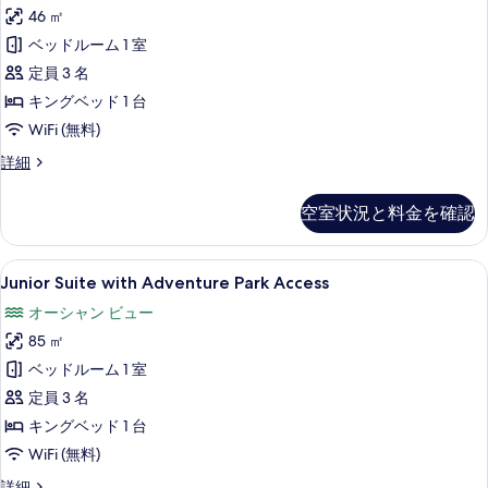
詳
46 ㎡
を
View
細
with
ベッドルーム 1 室
表
Adventure
定員 3 名
示
Park
キングベッド 1 台
す
Access
WiFi (無料)
る
の
Deluxe
詳細
す
Room,
Sea
べ
空室状況と料金を確認
View
て
with
の
Adventure
Junior
Junior Suite with Adventu
5
Park
Junior Suite with Adventure Park Access
写
Suite
Access
オーシャン ビュー
真
の
with
詳
85 ㎡
を
Adventure
細
Park
ベッドルーム 1 室
表
Access
定員 3 名
示
の
キングベッド 1 台
す
す
WiFi (無料)
る
べ
Junior
詳細