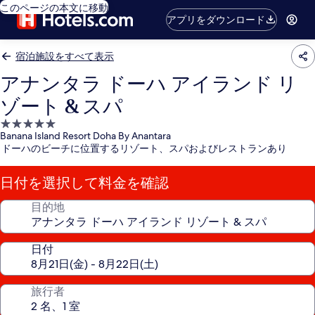
このページの本文に移動
アプリをダウンロード
宿泊施設をすべて表示
アナンタラ ドーハ アイランド リ
ゾート & スパ
5.0
Banana Island Resort Doha By Anantara
つ
ドーハのビーチに位置するリゾート、スパおよびレストランあり
星
宿
日付を選択して料金を確認
泊
施
目的地
設
日付
旅行者