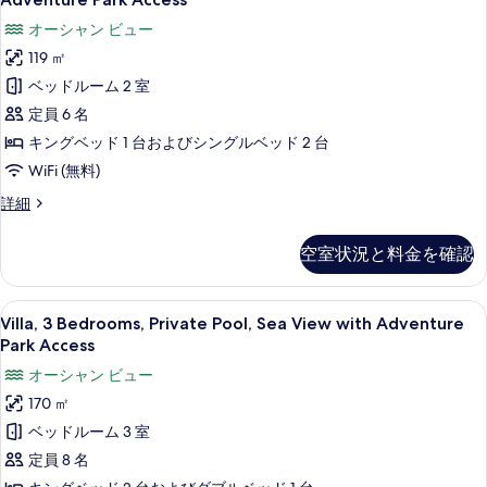
の
Adventure
2
オーシャン ビュー
Park
写
Bedrooms,
Access
119 ㎡
真
Private
の
ベッドルーム 2 室
Pool,
を
詳
細
Sea
定員 6 名
表
View
キングベッド 1 台およびシングルベッド 2 台
示
with
WiFi (無料)
す
Adventure
Luxury
詳細
る
Park
Villa,
Access
2
空室状況と料金を確認
Bedrooms,
の
Private
す
Pool,
Villa,
Villa, 3 Bedrooms, Private 
2
Sea
べ
Villa, 3 Bedrooms, Private Pool, Sea View with Adventure
3
View
Park Access
て
with
Bedrooms,
オーシャン ビュー
の
Adventure
Private
Park
170 ㎡
写
Pool,
Access
ベッドルーム 3 室
真
Sea
の
詳
View
定員 8 名
を
細
with