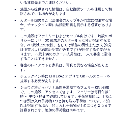
いる連絡先までご連絡ください。
施設から提供された情報は、自動翻訳ツールを使用して翻
訳されている場合があります
カタール国民または居住者のカップルが同室に宿泊する場
合、チェックイン時に結婚証明書を提示する必要がありま
す。
この施設はファミリーおよびカップル向けです。施設のポ
リシーにより、30 歳未満のカタール人女性が宿泊する場
合、30 歳以上の女性、もしくは親族の男性または夫 (身分
証明書および結婚証明書が必要です) が同伴する必要があ
ります。18 歳未満のカタール人男性は、1 人で客室に宿泊
することはできません。
客室のレイアウトと家具は、写真と異なる場合がありま
す。
チェックイン時に EHTERAZ アプリで QR ヘルスコードを
提示する必要があります。
ショウク港からバナナ島間を運航するフェリー (25 分間)
で、この施設にアクセスできます。フェリーは毎日午後 1
時 ～ 午後 7 時まで運航しています。手荷物制限は、1 名に
つき預け入れ手荷物 1 つと持ち込み手荷物 1 つです。3 泊
以上宿泊する場合、預け入れ手荷物が 1 名につき 2 つまで
許容されます。追加の手荷物は有料です。