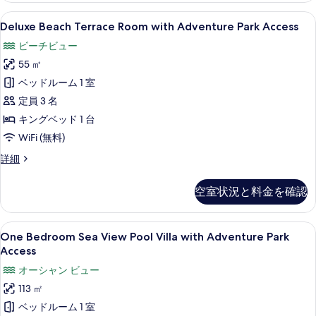
す
Pool,
Deluxe
Deluxe Beach Terrace Room 
1
Sea
べ
Deluxe Beach Terrace Room with Adventure Park Access
Beach
View
て
ビーチビュー
with
Terrace
の
Adventure
55 ㎡
Room
Park
写
with
ベッドルーム 1 室
Access
真
Adventure
の
定員 3 名
詳
Park
を
キングベッド 1 台
細
Access
表
WiFi (無料)
の
示
Deluxe
詳細
す
Beach
す
Terrace
べ
る
空室状況と料金を確認
Room
て
with
の
Adventure
One
One Bedroom Sea View Pool V
2
Park
One Bedroom Sea View Pool Villa with Adventure Park
写
Bedroom
Access
Access
真
の
Sea
オーシャン ビュー
詳
を
View
細
113 ㎡
Pool
表
ベッドルーム 1 室
Villa
示