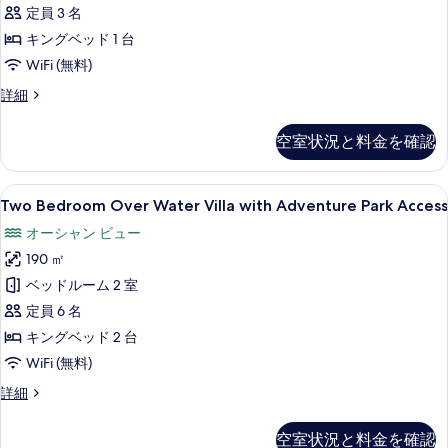
with
定員 3 名
す
Adventure
キングベッド 1 台
る
Park
WiFi (無料)
Access
One
詳細
の
Bedroom
Sea
す
空室状況と料金を確認
View
べ
Pool
て
Villa
Two
Two Bedroom Over Water Vil
1
with
Two Bedroom Over Water Villa with Adventure Park Access
の
Bedroom
Adventure
オーシャン ビュー
写
Park
Over
Access
190 ㎡
真
Water
の
Villa
ベッドルーム 2 室
を
詳
with
細
定員 6 名
表
Adventure
キングベッド 2 台
示
Park
WiFi (無料)
す
Access
る
Two
詳細
の
Bedroom
す
Over
空室状況と料金を確認
Water