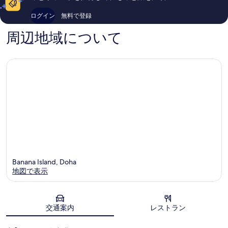
ホ
コ
口
テ
ミ
コ
ログイン
無料で登録
ル
275
ミ
Doha
件
293
周辺地域について
件
件
の
件
口
の
コ
口
ミ
コ
ミ
Banana Island, Doha
地図で表示
地図
交通案内
レストラン