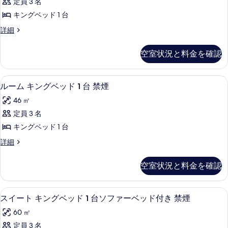
す
定員 3 名
キ
の
べ
キングベッド 1 台
詳
ン
細
て
ル
詳細
グ
ー
の
ベ
ム
空室状況と料金を確認
写
キ
ッ
ン
真
ド
グ
ルーム キングベッド 1 台 禁煙 | 
ル
を
6
ベ
ルーム キングベッド 1 台 禁煙
1
ー
ッ
表
台
46 ㎡
ド
ム
示
禁
1
定員 3 名
キ
す
台
煙
キングベッド 1 台
禁
ン
る
の
煙
ル
詳細
グ
の
ー
す
詳
ベ
ム
べ
空室状況と料金を確認
細
キ
ッ
て
ン
ド
グ
の
ミニバー、セーフティボックス (室内
ス
3
ベ
スイート キングベッド 1 台ソファーベッド付き 禁煙
1
写
イ
ッ
台
60 ㎡
ド
真
ー
禁
1
定員 3 名