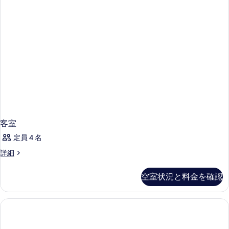
の
ト
ド
詳
す
ベ
す
細
ッ
(複
べ
べ
ド
数
て
(複
て
数
台)
の
の
台)
禁
写
禁
写
煙
煙
真
真
の
の
を
を
詳
す
細
表
表
べ
示
示
客室
て
す
す
定員 4 名
の
る
る
客
詳細
写
室
真
の
空室状況と料金を確認
詳
を
細
表
示
す