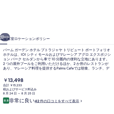
ガ
ー
デ
ン
前へ
次へ
ホ
63+
概要
客室
ロケーション
ポリシー
テ
パーム ガーデン ホテル プトラジャヤ トリビュート ポートフォリオ
ル
ホテルは、IOI シティ モールおよびマレーシア アグロ エクスポジシ
ョン パーク セルダンから車で 10 分圏内の便利な立地にあります。
プ
2 つの屋外プールをご利用いただけるほか、2 か所のレストランが
ト
あり、マレーシア料理を提供するPalms Cafeでは朝食、ランチ、デ
ィナーをお召し上がりいただけます。その他の設備として、この高
ラ
級ホテルには 2 か所のプールサイドバー、空港シャトルサービス
現
￥13,498
(無料)、およびバー / ラウンジが備わっています。
在
ジ
合計 ￥15,233
の
税およびサービス料込み
2 か所のレストラン : 朝食、ランチ
ャ
料
8 月 24 日 ～ 8 月 25 日
金
口
非常に良い
ヤ
8.8
42 件の口コミをすべて表示
は
10段階中8.8
コ
￥13,498
ト
ミ
で