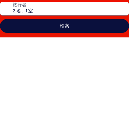
旅行者
検索
パ
ー
ム