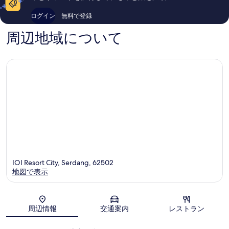
コ
件
ミ
件
ログイン
無料で登録
148
の
件
口
周辺地域について
件
コ
の
ミ
口
コ
ミ
IOI Resort City, Serdang, 62502
地図で表示
地図
周辺情報
交通案内
レストラン