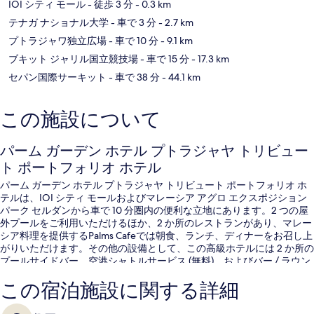
IOI シティ モール
- 徒歩 3 分
- 0.3 km
テナガ ナショナル大学
- 車で 3 分
- 2.7 km
プトラジャワ独立広場
- 車で 10 分
- 9.1 km
ブキット ジャリル国立競技場
- 車で 15 分
- 17.3 km
セパン国際サーキット
- 車で 38 分
- 44.1 km
この施設について
パーム ガーデン ホテル プトラジャヤ トリビュー
ト ポートフォリオ ホテル
パーム ガーデン ホテル プトラジャヤ トリビュート ポートフォリオ ホ
テルは、IOI シティ モールおよびマレーシア アグロ エクスポジション
パーク セルダンから車で 10 分圏内の便利な立地にあります。2 つの屋
外プールをご利用いただけるほか、2 か所のレストランがあり、マレー
シア料理を提供するPalms Cafeでは朝食、ランチ、ディナーをお召し上
がりいただけます。その他の設備として、この高級ホテルには 2 か所の
プールサイドバー、空港シャトルサービス (無料)、およびバー / ラウン
ジが備わっています。
この宿泊施設に関する詳細