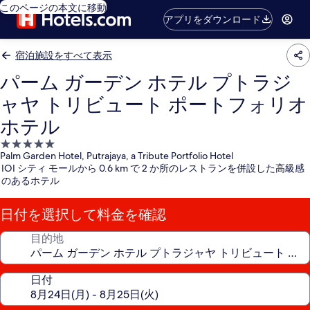
このページの本文に移動
アプリをダウンロード
宿泊施設をすべて表示
パーム ガーデン ホテル プトラジ
ャヤ トリビュート ポートフォリオ
ホテル
5.0
Palm Garden Hotel, Putrajaya, a Tribute Portfolio Hotel
つ
IOI シティ モールから 0.6 km で 2 か所のレストランを併設した高級感
星
のあるホテル
宿
泊
日付を選択して料金を確認
施
設
目的地
日付