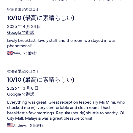
口
宿泊者限定の口コミ
コ
10/10 (最高に素晴らしい)
ミ
2025 年 4 月 24 日
Google で翻訳
Lively breakfast, lovely staff and the room we stayed in was
phenomenal!
Sara、2 泊旅行
宿泊者限定の口コミ
10/10 (最高に素晴らしい)
2026 年 3 月 8 日
Google で翻訳
Everything was great. Great reception (especially Ms Mimi, who
checked me in), very comfortable and clean room. I had
breakfast a few mornings. Regular (hourly) shuttle to nearby IOI
City Mall. Malaysia was a great pleasure to visit.
Andrew、5 泊旅行