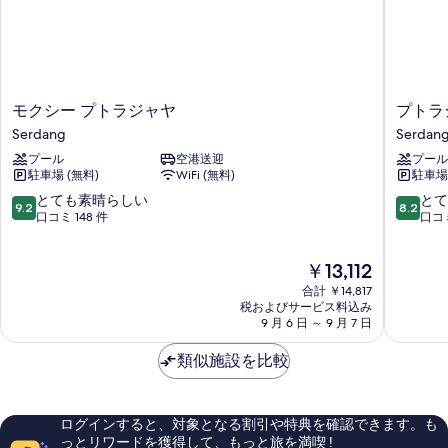
モ
プ
モクシー プトラジャヤ
プトラ
ク
ト
Serdang
Serdan
シ
ラ
プール
空港送迎
プール
ー
ジ
駐車場 (無料)
WiFi (無料)
駐車場
プ
ャ
ト
ヤ・
10
10
とても素晴らしい
とて
9.2
8.2
ラ
マ
段
段
口コミ 148 件
口コミ
ジ
リ
階
階
ャ
オ
中
中
現
￥13,112
ヤ
ッ
9.2、
8.2、
在
Serdang
ト・
と
と
合計 ￥14,817
の
ホ
て
て
税およびサービス料込み
料
9 月 6 日 ～ 9 月 7 日
テ
も
も
金
ル
素
良
は
類似施設を比較
Serdan
晴
い、
￥13,112
ら
口
し
コ
い、
ミ
ログインすると、対象となる割引や特典を確認できます。も
口
479
っとリワードを獲得して、もっと旅を満喫 !