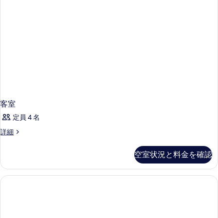
る
客室
定員 4 名
客
詳細
室
の
空室状況と料金を確認
詳
細