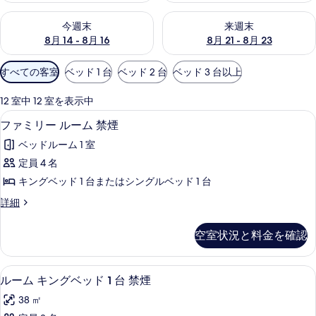
今週末 8月 14 - 8月 16 の空室状況をチェック
来週末 8月 21 - 8月 23 の
今週末
来週末
8月 14 - 8月 16
8月 21 - 8月 23
利
すべての客室
ベッド 1 台
ベッド 2 台
ベッド 3 台以上
用
可
12 室中 12 室を表示中
能
ファミリー ルーム 禁煙 | ミニバー
フ
4
ファミリー ルーム 禁煙
な
ァ
客
ベッドルーム 1 室
ミ
室
定員 4 名
リ
の
キングベッド 1 台またはシングルベッド 1 台
ー
絞
フ
詳細
り
ル
ァ
込
ー
ミ
空室状況と料金を確認
み
リ
ム
条
ー
禁
ル
件
ミニバー、セーフティボックス (室内
ル
4
ー
ルーム キングベッド 1 台 禁煙
煙
ー
ム
の
38 ㎡
禁
ム
煙