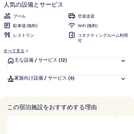
す
リ
人気の設備とサービス
ビ
プール
空港送迎
ュ
駐車場 (無料)
WiFi (無料)
ー
レストラン
コネクティングルーム利用
可
ト
すべて見る
ポ
主な設備 / サービス
(12)
ー
ト
家族向け設備 / サービス
(6)
フ
ォ
リ
この宿泊施設をおすすめする理由
オ
ホ
テ