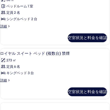
台
ッ
ム
べ
ド
ベッドルーム 1 室
ソ
シ
1
て
定員 2 名
フ
台
ン
の
ソ
シングルベッド 2 台
ァ
グ
写
フ
ー
ル
詳細
ァ
ル
真
ー
ー
ベ
ベ
ム
を
ベ
空室状況と料金を確認
ッ
シ
ッ
ッ
表
ン
ド
ド
ド
グ
示
付
ロイヤル スイート ベッド (複数台) 
ロ
付
6
ル
ロイヤル スイート ベッド (複数台) 禁煙
2
き
す
イ
ベ
き
禁
台
273 ㎡
る
ッ
煙
ヤ
禁
禁
ド
定員 6 名
バ
ル
2
煙
ル
煙
キングベッド 3 台
台
ス
コ
バ
バ
禁
ロ
詳細
ニ
イ
ル
煙
イ
ー
ル
バ
ー
ヤ
の
コ
コ
空室状況と料金を確認
ル
ル
詳
ト
ニ
コ
ニ
ス
細
ニ
ベ
イ
ー
ー
ー
ー
ッ
の
の