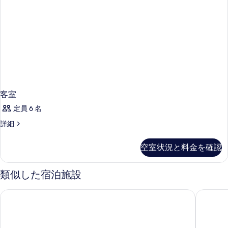
客室
定員 6 名
客
詳細
室
の
空室状況と料金を確認
詳
細
類似した宿泊施設
モクシー プトラジャヤ
プトラジ