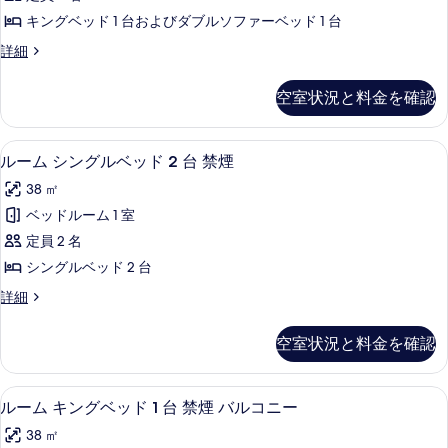
を
ト
台
煙
キングベッド 1 台およびダブルソファーベッド 1 台
禁
表
キ
の
煙
ス
詳細
示
ン
の
イ
す
詳
す
グ
ー
べ
空室状況と料金を確認
細
ト
る
ベ
て
キ
ッ
ン
の
ミニバー、セーフティボックス (室内
ル
4
グ
ルーム シングルベッド 2 台 禁煙
ド
写
ー
ベ
1
38 ㎡
ッ
真
ム
台
ド
ベッドルーム 1 室
を
シ
1
ソ
定員 2 名
台
表
ン
フ
ソ
シングルベッド 2 台
示
グ
フ
ァ
ル
詳細
ァ
す
ル
ー
ー
ー
る
ベ
ム
ベ
ベ
空室状況と料金を確認
シ
ッ
ッ
ッ
ン
ド
ド
グ
付
ド
ミニバー、セーフティボックス (室内
ル
6
ル
ルーム キングベッド 1 台 禁煙 バルコニー
2
き
付
ー
ベ
禁
台
38 ㎡
ッ
煙