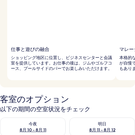
ル
の
写
真
ギ
仕事と遊びの融合
マレー
ャ
ショッピング地区に位置し、ビジネスセンターと会議
本格的
ラ
室を提供しています。お仕事の後は、ジムやゴルフコ
が自慢
ース、プールサイドのバーでお楽しみいただけます。
もあり
リ
ー
客室のオプション
以下の期間の空室状況をチェック
今夜 8月 10 - 8月 11 の空室状況をチェック
明日 8月 11 - 8月 12 の空
今夜
明日
8月 10 - 8月 11
8月 11 - 8月 12