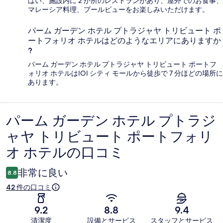
はい、施設内に 2 か所のレストランがあり、屋外でのお食事、
マレーシア料理、プールビューをお楽しみいただけます。
パーム ガーデン ホテル プトラジャヤ トリビュート ポ
ートフォリオ ホテルはどのようなエリアにありますか
?
パーム ガーデン ホテル プトラジャヤ トリビュート ポートフ
ォリオ ホテルはIOI シティ モールから徒歩で 7 分ほどの場所に
あります。
パーム ガーデン ホテル プトラジ
口
ャヤ トリビュート ポートフォリ
コ
オ ホテルの口コミ
ミ
非常に良い
8.8
42 件の口コミ
9.2
8.8
9.4
清潔度
設備とサービス
スタッフとサービス