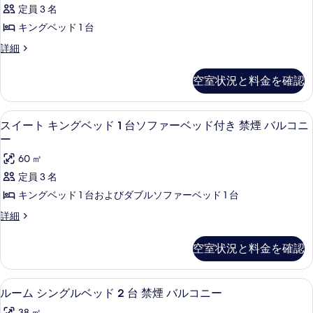
き
ム
禁
ド
定員 3 名
の
禁
キ
2
詳
煙
キングベッド 1 台
台
煙
ン
細
の
禁
ル
詳細
の
グ
煙
ー
す
の
す
ベ
ム
べ
空室状況と料金を確認
詳
キ
べ
ッ
細
て
ン
て
ド
グ
の
ミニバー、セーフティボックス (室内
ス
6
ベ
スイート キングベッド 1 台ソファーベッド付き 禁煙 バルコニ
の
1
写
イ
ッ
ー
台
写
ド
真
ー
60 ㎡
禁
1
真
を
ト
台
定員 3 名
煙
を
禁
表
キ
キングベッド 1 台およびダブルソファーベッド 1 台
バ
表
煙
示
ン
バ
ル
ス
詳細
示
ル
す
グ
イ
コ
す
コ
ー
る
ベ
空室状況と料金を確認
ニ
ニ
る
ト
ー
ッ
キ
ー
の
ン
ド
ミニバー、セーフティボックス (室内
ル
詳
の
6
グ
ルーム シングルベッド 2 台 禁煙 バルコニー
1
細
ー
ベ
す
38 ㎡