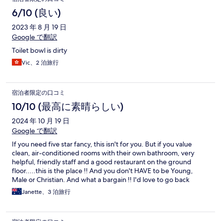
6/10 (良い)
2023 年 8 月 19 日
Google で翻訳
Toilet bowl is dirty
Vic、2 泊旅行
宿泊者限定の口コミ
10/10 (最高に素晴らしい)
2024 年 10 月 19 日
Google で翻訳
If you need five star fancy, this isn't for you. But if you value
clean, air-conditioned rooms with their own bathroom, very
helpful, friendly staff and a good restaurant on the ground
floor.....this is the place !! And you don't HAVE to be Young,
Male or Christian. And what a bargain !! I'd love to go back
again.
Janette、3 泊旅行