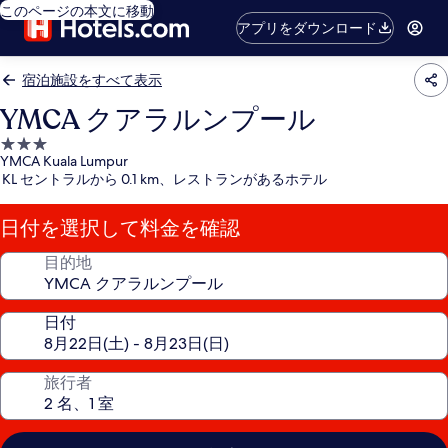
このページの本文に移動
アプリをダウンロード
宿泊施設をすべて表示
YMCA クアラルンプール
3.0
YMCA Kuala Lumpur
つ
KL セントラルから 0.1 km、レストランがあるホテル
星
宿
日付を選択して料金を確認
泊
施
目的地
設
日付
旅行者