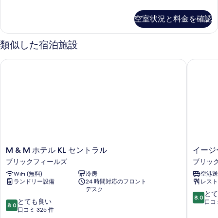
用
リ
る
バ
プ
空室状況と料金を確認
ル
ス
ル
ル
ー
類似した宿泊施設
ム
ー
共
M & M ホテル KL セントラル
イージー
ム
用
バ
の
ス
す
ル
ー
べ
ム
て
の
の
詳
細
写
M
イ
M & M ホテル KL セントラル
イージ
真
&
ー
ブリックフィールズ
ブリッ
を
M
ジ
WiFi (無料)
冷房
空港送
ホ
ー
表
ランドリー設備
24 時間対応のフロント
レスト
テ
ホ
デスク
示
ル
テ
10
とて
8.0
10
KL
とても良い
ル・
段
口コミ
す
8.0
段
セ
口コミ 325 件
ク
階
る